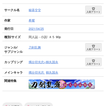
サークル名
秘喜交交
入荷アラート
作家
希耀
発行日
2021/04/25
種別/サイズ
同人誌 - 小説/ Ａ５ 90p
ジャンル/
刀剣乱舞
入荷アラート
サブジャンル
カップリング
燭台切光忠×鶴丸国永
入荷アラート
メインキャラ
燭台切光忠
鶴丸国永
関連特集