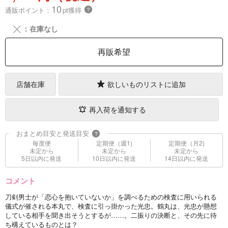
10
通販ポイント：
pt獲得
？
╳
：在庫なし
再販希望
店舗在庫
欲しいものリストに追加
再入荷を通知する
おまとめ目安と発送目安
?
毎度便
定期便（週1)
定期便（月2)
未定から
未定から
未定から
5日以内に発送
10日以内に発送
14日以内に発送
コメント
刀剣男士が「恋心を抱いていないか」を調べるための検査に用いられる
儀式が催される本丸で、検査に引っ掛かった光忠。鶴丸は、光忠が懸想
している相手を聞き出そうとするが……。二振りの決断と、その先に待
ち構えているものとは？