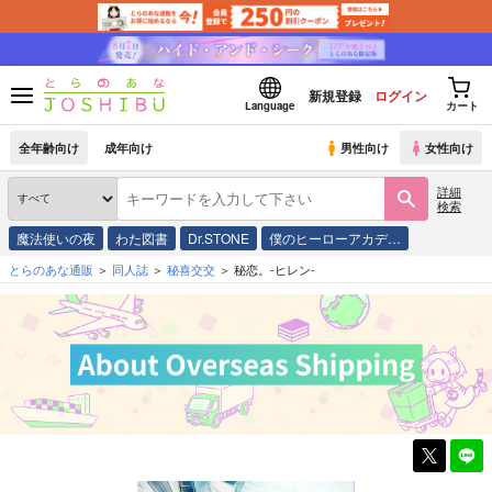
新規登録
ログイン
Language
カート
全年齢向け
成年向け
男性向け
女性向け
詳細
検索
魔法使いの夜
わた図書
Dr.STONE
僕のヒーローアカデ…
とらのあな通販
同人誌
秘喜交交
秘恋。-ヒレン-