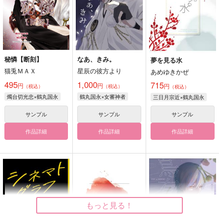
秘憐【断刻】
なあ、きみ。
夢を見る水
猫兎ＭＡＸ
星辰の彼方より
あめゆきかぜ
495
1,000
715
円
円
円
（税込）
（税込）
（税込）
燭台切光忠×鶴丸国永
鶴丸国永×女審神者
三日月宗近×鶴丸国永
サンプル
サンプル
サンプル
作品詳細
作品詳細
作品詳細
もっと見る！