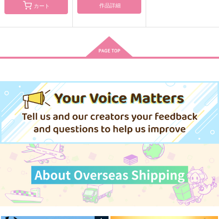
作品詳細
カート
きいろい実ころころ
世界の終わり
最後に愛をひとさじ
３ permissive versio
運試し
楽園図書館
n
惣菜パック
787
629
円
円
（税込）
（税込）
1,257
円
（税込）
大倶利伽羅×燭台切光忠
燭台切光忠×歌仙兼定
燭台切光忠×へし切長谷部
サンプル
サンプル
サンプル
作品詳細
作品詳細
作品詳細