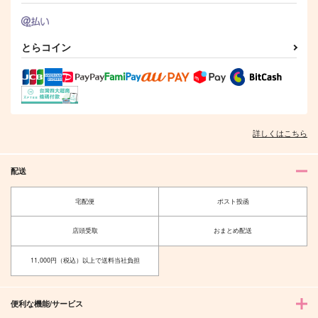
へし燭的美食道楽記11
whiteLatte
涙腺
Gardenia
787
2,287
1,144
円
円
円
（税込）
（税込）
（税込）
とらコイン
燭台切光忠×へし切長谷部
燭台切光忠×へし切長谷部
へし切長谷部×燭台切光忠
サンプル
サンプル
サンプル
作品詳細
作品詳細
作品詳細
詳しくはこちら
配送
宅配便
ポスト投函
店頭受取
おまとめ配送
11,000円（税込）以上で送料当社負担
Quel genre de relatio
鬼ごっこ
便利な機能/サービス
n? ードウイウカンケ
エナドリはミルクティ
イナノ？＾