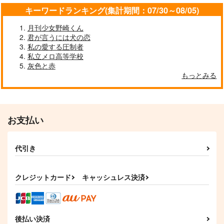
キーワードランキング(集計期間：07/30～08/05)
「待った」をかけろよ
ゼロトイチ
Look at Me!
月刊少女野崎くん
WereIyou.
Hummingbird
涙腺
君が言うには犬の恋
715
330
1,887
円
円
円
（税込）
（税込）
（税込）
私の愛する圧制者
燭台切光忠×大倶利伽羅
燭台切光忠×へし切長谷部
燭台切光忠×へし切長谷部
私立メロ高等学校
灰色と赤
サンプル
サンプル
サンプル
もっとみる
作品詳細
作品詳細
作品詳細
お支払い
代引き
クレジットカード
キャッシュレス決済
後払い決済
本音は瞳の奥に
パラダイム・シフト