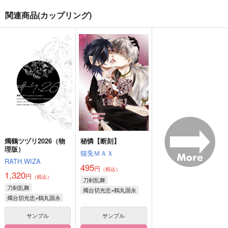
関連商品(カップリング)
シネマトグラフにて
鶴丸国永は戦にいかな
烏有に恋うる
い
金瘡屋本舗
真夜中の海
あめゆきかぜ
715
3,573
円
円
（税込）
（税込）
715
円
（税込）
鶴丸国永×女審神者
鶴丸国永×女審神者
三日月宗近×鶴丸国永
サンプル
サンプル
サンプル
作品詳細
作品詳細
作品詳細
燭鶴ツヅリ2026（物
秘憐【断刻】
理版）
猫兎ＭＡＸ
RATH.WIZA
495
円
（税込）
1,320
円
（税込）
刀剣乱舞
刀剣乱舞
燭台切光忠×鶴丸国永
燭台切光忠×鶴丸国永
サンプル
サンプル