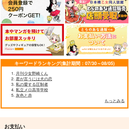
ヒプノシスマイク
煩悩
ポカポカ日和
伊弉冉一二三＋観音坂独歩×神宮寺寂雷
472
円
（税込）
858
787
円
円
（税込）
（税込）
伊弉冉一二三×観音坂独歩
サンプル
サンプル
サンプル
観音坂独歩×伊弉冉一二三
伊弉冉一二三×観音坂独歩
カート
カート
カート
サンプル
サンプル
サンプル
作品詳細
作品詳細
作品詳細
キーワードランキング(集計期間：07/30～08/05)
月刊少女野崎くん
君が言うには犬の恋
私の愛する圧制者
私立メロ高等学校
灰色と赤
もっとみる
割れ鍋に綴じ蓋
aiaiiou
手短に、編む。
単勝1.7倍
GOZOUROPPU
iCY MiLK LAKE
夏の夜、星を識る
ひふどの4コマ小学生
629
315
157
円
円
専売
専売
円
専売
（税込）
（税込）
編
（税込）
花筐
ヒプノシスマイク
ヒプノシスマイク
お支払い
ヒプノシスマイク
残量13％