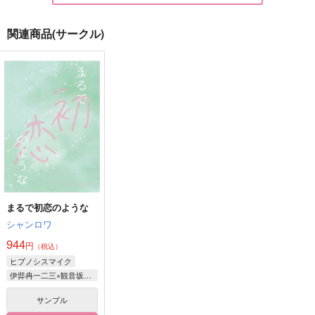
関連商品(サークル)
執事喫茶のトップオタ
手短に、編む。
1番人気12.10倍
絶華
iCY MiLK LAKE
単勝1.7倍
597
157
629
円
円
円
（税込）
（税込）
（税込）
伊弉冉一二三×観音坂独歩
伊弉冉一二三×観音坂独歩
伊弉冉一二三×観音坂独歩
サンプル
サンプル
サンプル
作品詳細
作品詳細
作品詳細
まるで初恋のような
シャンロワ
944
円
（税込）
ヒプノシスマイク
伊弉冉一二三×観音坂独歩
サンプル