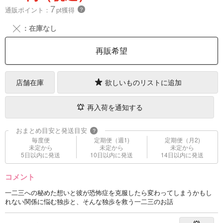
7
通販ポイント：
pt獲得
？
╳
：在庫なし
再販希望
店舗在庫
欲しいものリストに追加
再入荷を通知する
おまとめ目安と発送目安
?
毎度便
定期便（週1)
定期便（月2)
未定から
未定から
未定から
5日以内に発送
10日以内に発送
14日以内に発送
コメント
一二三への秘めた想いと彼が恐怖症を克服したら変わってしまうかもし
れない関係に悩む独歩と、そんな独歩を救う一二三のお話