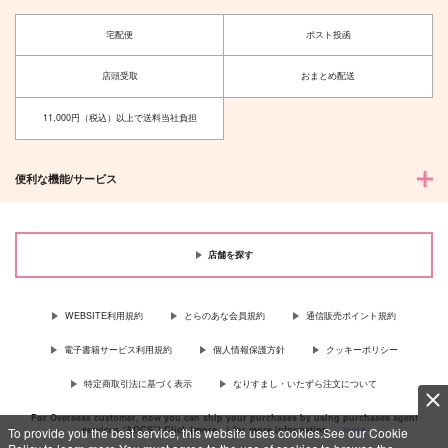
宅配便
ポスト投函
店頭受取
おまとめ配送
11,000円（税込）以上で送料当社負担
便利な機能/サービス
店舗を探す
WEBSITE利用規約
とらのあな会員規約
通信販売ポイント規約
電子書籍サービス利用規約
個人情報保護方針
クッキーポリシー
特定商取引法に基づく表示
なりすまし・いたずら注文について
For Overseas customer, now you can ship your purchases by using purchases agent
services “AOCS”! Click {more…} for more information …
more
To provide you the best service, this website uses cookies.See our Cookie