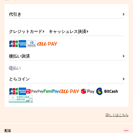
660
円
伊弉冉一二三×観音坂独歩
伊弉冉一二三×観音坂独歩
伊弉冉一二三×観音坂独歩
（税込）
629
円
（税込）
伊弉冉一二三×観音坂独歩
サンプル
サンプル
サンプル
伊弉冉一二三×観音坂独歩
代引き
カート
カート
カート
サンプル
サンプル
クレジットカード
キャッシュレス決済
作品詳細
作品詳細
後払い決済
とらコイン
詳しくはこちら
配送