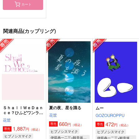
カート
【再販】quiet cage
宵の太陽
にちにちこれこうじつ
meisouka
どぶろく村
rosyapple.
関連商品(カップリング)
550
990
605
円
円
円
（税込）
（税込）
（税込）
観音坂独歩×伊弉冉一二三
伊弉冉一二三×観音坂独歩
伊弉冉一二三×観音坂独歩
サンプル
サンプル
サンプル
作品詳細
作品詳細
作品詳細
ＳｈａｌｌＷｅＤａｎ
夏の夜、星を識る
ムー
ｃｅ？ひふどワンライ
花筐
GOZOUROPPU
まとめログ０3
花筐
660
472
円
専売
円
専売
（税込）
（税込）
1,887
円
専売
（税込）
ヒプノシスマイク
ヒプノシスマイク
ヒプノシスマイク
伊弉冉一二三×観音坂独歩
伊弉冉一二三×観音坂独歩