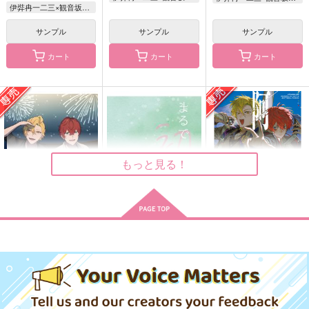
伊弉冉一二三×観音坂独歩
ごめんね
アルバートが泣いてる
aiaiiou
サンプル
サンプル
サンプル
さんかく
兎にも角にも
GOZOUROPPU
カート
カート
カート
787
787
315
円
円
円
（税込）
（税込）
（税込）
伊弉冉一二三×観音坂独歩
観音坂独歩×伊弉冉一二三
伊弉冉一二三×観音坂独歩
サンプル
サンプル
サンプル
作品詳細
作品詳細
作品詳細
もっと見る！
花火のあとも あなた
まるで初恋のような
阿吽
と
シャンロワ
ポッポコーン
ポカポカ日和
944
858
円
円
専売
（税込）
（税込）
787
円
専売
（税込）
ヒプノシスマイク
ヒプノシスマイク
ヒプノシスマイク
伊弉冉一二三×観音坂独歩
伊弉冉一二三×観音坂独歩