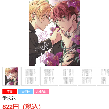
専売
全年齢
女性向け
愛求花
822円（税込）