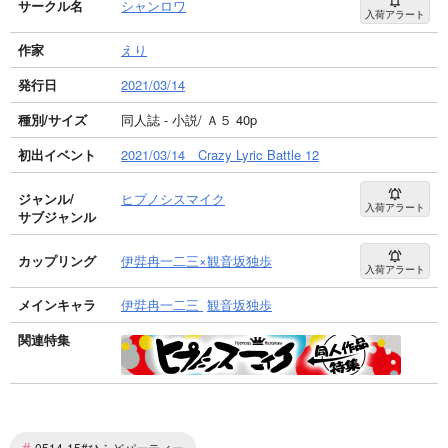
サークル名
シャンロワ
入荷アラート
作家
えり
発行日
2021/03/14
種別/サイズ
同人誌 - 小説/ Ａ５ 40p
初出イベント
2021/03/14 Crazy Lyric Battle 12
ジャンル/
ヒプノシスマイク
入荷アラート
サブジャンル
カップリング
伊弉冉一二三×観音坂独歩
入荷アラート
メインキャラ
伊弉冉一二三
観音坂独歩
関連特集
#
0514-15#ひふどパーティー