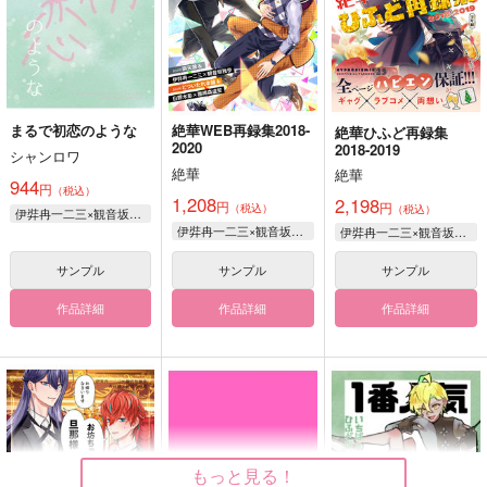
まるで初恋のような
絶華WEB再録集2018-
絶華ひふど再録集
2020
2018-2019
シャンロワ
絶華
絶華
944
円
（税込）
1,208
2,198
円
円
（税込）
（税込）
伊弉冉一二三×観音坂独歩
伊弉冉一二三×観音坂独歩
伊弉冉一二三×観音坂独歩
サンプル
サンプル
サンプル
作品詳細
作品詳細
作品詳細
もっと見る！