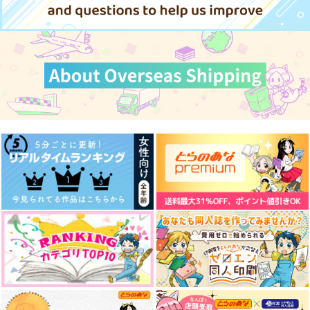
阿吽
永久指名、喜んで！
ALBUM TIC.
伊弉冉一二三×観音坂独歩
ポッポコーン
マキビシ
オルクナカ
サンプル
サンプル
サンプル
858
275
787
円
円
円
（税込）
（税込）
（税込）
伊弉冉一二三×観音坂独歩
伊弉冉一二三×観音坂独歩
観音坂独歩×伊弉冉一二三
カート
カート
カート
サンプル
サンプル
サンプル
作品詳細
作品詳細
作品詳細
さよならさみしい人
イドの底から/星へ
1番人気12.10倍
うがいだいすき
魔物 in da 給湯室
単勝1.7倍
880
629
円
セール中
専売
専売
円
専売
（税込）
（税込）
すっごいちっちゃいマ
花火のあとも あなた
ムー
362
円
ヒプノシスマイク
ヒプノシスマイク
（税込）
ーメイド
と
GOZOUROPPU
伊弉冉一二三×観音坂独歩
伊弉冉一二三×観音坂独歩