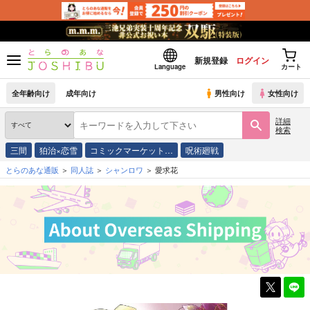
新規登録
ログイン
Language
カート
全年齢向け
成年向け
男性向け
女性向け
詳細
検索
三間
狛治×恋雪
コミックマーケット…
呪術廻戦
とらのあな通販
同人誌
シャンロワ
愛求花