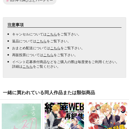
注意事項
キャンセルについては
こちら
をご覧下さい。
返品については
こちら
をご覧下さい。
おまとめ配送については
こちら
をご覧下さい。
再販投票については
こちら
をご覧下さい。
イベント応募券付商品などをご購入の際は毎度便をご利用ください。
詳細は
こちら
をご覧ください。
一緒に買われている同人作品または類似商品