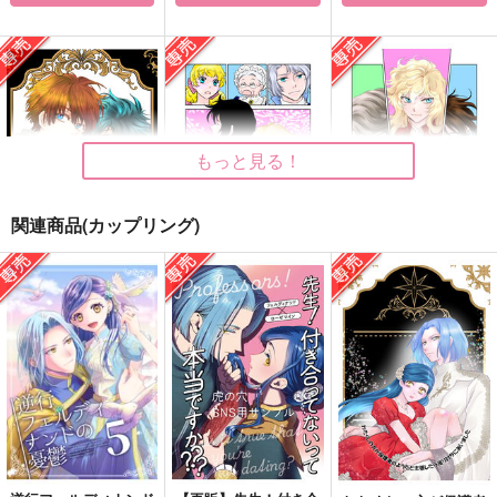
ローゼマインの幸せ計
#クロエのお屋
太陽の騎士と月の姫２
画
敷 My Favorite Thing
ありこらんど
s
風化風葬
めっちょり
1,257
円
（税込）
472
787
円
円
（税込）
（税込）
フェルディナンド×ローゼマイン
クロエ・フォン・ベルン
フェルディナンド×ローゼマイン
シュタット
もっと見る！
サンプル
サンプル
サンプル
作品詳細
作品詳細
作品詳細
関連商品(カップリング)
現状の最適解
心地よい均衡
大団円に続く道
太陽の西
太陽の西
太陽の西
787
787
787
円
円
専売
専売
円
専売
（税込）
（税込）
（税込）
魔王と勇者の戦いの裏で
ベルサイユのばら
ベルサイユのばら
マゼル×ヴェルナー
オスカル
アンドレ
オスカル・フランソワ
ハンス・アクセル・フォン・フェルゼン
サンプル
サンプル
サンプル
アンドレ・グランディエ
カート
カート
カート