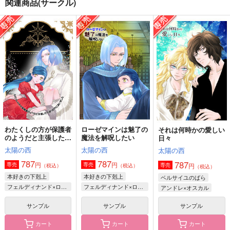
関連商品(サークル)
大団円に続く道
現状の最適解
Reason
太陽の西
太陽の西
祥成園
787
787
550
円
円
円
（税込）
（税込）
（税込）
オスカル・フランソワ
マゼル×ヴェルナー
フェルディナンド×ローゼマイン
サンプル
サンプル
サンプル
作品詳細
作品詳細
作品詳細
わたくしの方が保護者
ローゼマインは魅了の
それは何時かの愛しい
のようだと主張したら
魔法を解呪したい
日々
返り討ちにあいました
太陽の西
太陽の西
太陽の西
787
787
787
円
円
専売
専売
円
専売
（税込）
（税込）
（税込）
本好きの下剋上
本好きの下剋上
ベルサイユのばら
フェルディナンド×ローゼマイン
フェルディナンド×ローゼマイン
アンドレ×オスカル
サンプル
サンプル
サンプル
カート
カート
カート