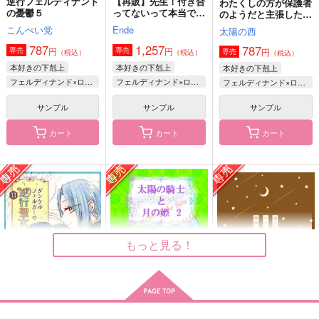
逆行フェルディナンド
【再販】先生！付き合
わたくしの方が保護者
太陽の騎士と月の姫１
REMIX２再録集
夜空に瞬く星の記憶
の憂鬱５
ってないって本当です
のようだと主張したら
か？
返り討ちにあいました
ありこらんど
こんぺい党
SUCRE
こんぺい党
Ende
太陽の西
1,257
2,200
787
787
1,257
円
円
787
円
（税込）
（税込）
円
円
専売
専売
（税込）
円
専売
（税込）
（税込）
（税込）
フェルディナンド×ローゼマイン
フェルディナンド×ローゼマイン
フェルディナンド×ローゼマイン
本好きの下剋上
本好きの下剋上
本好きの下剋上
フェルディナンド×ローゼマイン
フェルディナンド×ローゼマイン
フェルディナンド×ローゼマイン
サンプル
サンプル
サンプル
サンプル
サンプル
サンプル
作品詳細
作品詳細
作品詳細
カート
カート
カート
もっと見る！
希求
流れ生まれる
あなたの心が知りたい