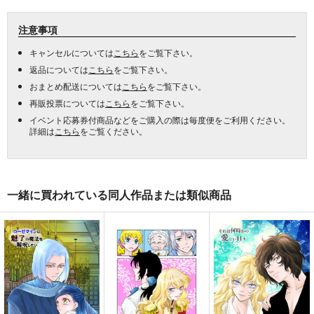
注意事項
キャンセルについては
こちら
をご覧下さい。
返品については
こちら
をご覧下さい。
おまとめ配送については
こちら
をご覧下さい。
再販投票については
こちら
をご覧下さい。
イベント応募券付商品などをご購入の際は毎度便をご利用ください。
詳細は
こちら
をご覧ください。
一緒に買われている同人作品または類似商品