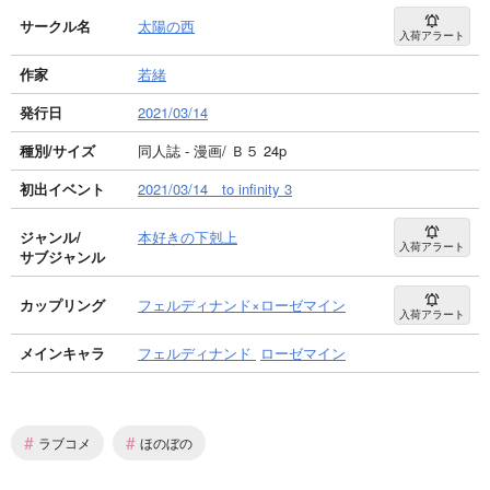
サークル名
太陽の西
入荷アラート
作家
若緒
発行日
2021/03/14
種別/サイズ
同人誌 - 漫画/ Ｂ５ 24p
初出イベント
2021/03/14 to infinity 3
ジャンル/
本好きの下剋上
入荷アラート
サブジャンル
カップリング
フェルディナンド×ローゼマイン
入荷アラート
メインキャラ
フェルディナンド
ローゼマイン
#
#
ラブコメ
ほのぼの