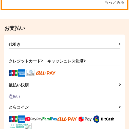
もっとみる
フェルディナンド×ローゼマイン
君が知るにはまだ早い
アウブ・アレキサンド
神殿暮らしの吸血鬼
リア夫妻と御子
Hinageshi
Mirror Mirror
サンプル
サンプル
紫翠楼／WILD
629
787
円
専売
円
専売
（税込）
（税込）
FLOWER
作品詳細
作品詳細
本好きの下剋上
本好きの下剋上
お支払い
1,430
円
専売
（税込）
フェルディナンド×ローゼマイン
フェルディナンド×ローゼマイン
本好きの下剋上
フェルディナンド×ローゼマイン
代引き
サンプル
サンプル
サンプル
クレジットカード
キャッシュレス決済
カート
カート
カート
後払い決済
とらコイン