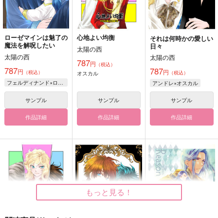
ローゼマインは魅了の
心地よい均衡
それは何時かの愛しい
魔法を解呪したい
日々
太陽の西
太陽の西
太陽の西
787
円
（税込）
787
787
円
円
（税込）
オスカル
（税込）
フェルディナンド×ローゼマイン
アンドレ×オスカル
サンプル
サンプル
サンプル
作品詳細
作品詳細
作品詳細
もっと見る！