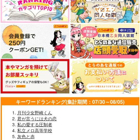
944
472
1,572
円
円
円
（税込）
（税込）
（税込）
You are still my light
孤独は春に雪解けて
ハネムーンはエロトラ
ップダンジョン？！
フェルディナンド×ローゼマイン
フェルディナンド×ローゼマイン
フェルディナンド×ローゼマイン
CANCER.O2
小さな鹿*
Biblion
944
629
サンプル
サンプル
サンプル
円
円
専売
（税込）
（税込）
787
円
専売
（税込）
本好きの下剋上
本好きの下剋上
作品詳細
作品詳細
作品詳細
本好きの下剋上
フェルディナンド×ローゼマイン
フェルディナンド×ローゼマイン
フェルディナンド×ローゼマイン
サンプル
サンプル
サンプル
カート
カート
カート
キーワードランキング(集計期間：07/30～08/05)
月刊少女野崎くん
ダンケルフェルガーの
らきすけ？！
君が言うには犬の恋
逆行聖女8
Biblion
私の愛する圧制者
ぷてりんぐ
499
私立メロ高等学校
円
（税込）
787
円
灰色と赤
（税込）
フェルディナンド×ローゼマイン