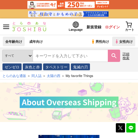
新規登録
ログイン
Language
カート
全年齢向け
成年向け
男性向け
女性向け
詳細
検索
ゼンゼロ
灰色と赤
タペストリー
鬼滅の刃
とらのあな通販
同人誌
太陽の西
My favorite Things