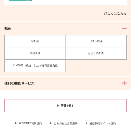
フェルマイ写真集
君と共に在るために
ローゼマインは魅了の
詳しくはこちら
「Rose Garden」
（一）
魔法を解呪したい
skycolor
翡翠緑抄
太陽の西
配送
1,100
1,320
787
円
円
専売
専売
円
専売
（税込）
（税込）
（税込）
本好きの下剋上
本好きの下剋上
本好きの下剋上
宅配便
ポスト投函
フェルディナンド×ローゼマイン
フェルディナンド×ローゼマイン
フェルディナンド×ローゼマイン
店頭受取
おまとめ配送
サンプル
サンプル
サンプル
カート
カート
カート
11,000円（税込）以上で送料当社負担
便利な機能/サービス
店舗を探す
WEBSITE利用規約
とらのあな会員規約
通信販売ポイント規約