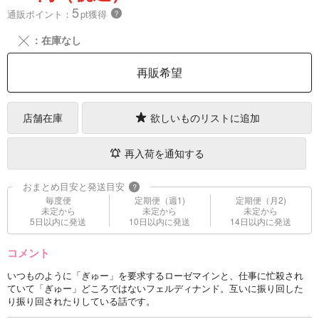
5
通販ポイント：
pt獲得
？
╳
：在庫なし
再販希望
店舗在庫
欲しいものリストに追加
再入荷を通知する
おまとめ目安と発送目安
?
毎度便
定期便（週1)
定期便（月2)
未定から
未定から
未定から
5日以内に発送
10日以内に発送
14日以内に発送
コメント
いつものように「ぎゅー」を要求するローゼマインと、仕事に忙殺され
ていて「ぎゅー」どころではないフェルディナンド。互いに振り回した
り振り回されたりしている話です。