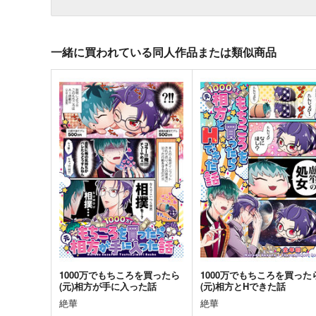
一緒に買われている同人作品または類似商品
1000万でもちころを買ったら
1000万でもちころを買った
(元)相方が手に入った話
(元)相方とHできた話
絶華
絶華