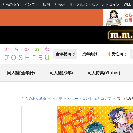
とらのあな
インフォ
店舗
とら婚
サークルポータル
とらコイン
WE
全年齢向け
成年向け
男性向け
同人誌(全年齢)
同人誌(成年)
同人特集(Vtuber)
とらのあな通販
同人誌
ショートコント 塩とコンブ
右手が恋人 