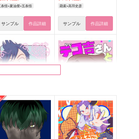
五条悟×夏油傑×五条悟
羂索×高羽史彦
サンプル
作品詳細
サンプル
作品詳細
笑う犬の青春
デコ吉さんと僕
凹（DECO-BOKO）
白米だいすき。