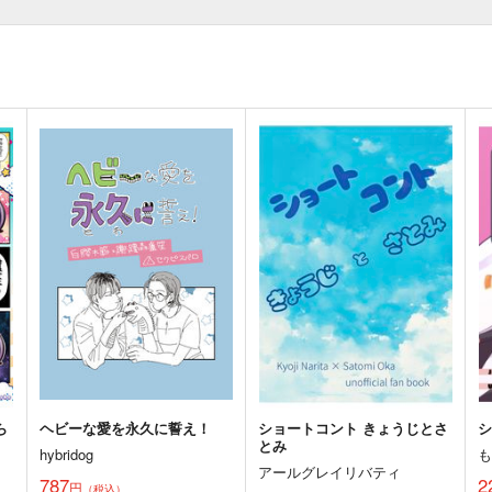
ら
ヘビーな愛を永久に誓え！
ショートコント きょうじとさ
とみ
hybridog
アールグレイリバティ
787
2
円
（税込）