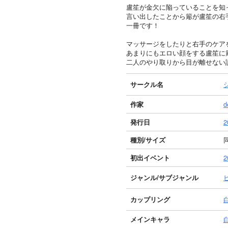
盧笙が金欠に陥っていることを知
言い出したことから簓が盧笙の右
一冊です！
マッサージをしたりと右手のケア
あまりにもエロい顔をする盧笙に
二人のやり取りから目が離せない
サークル名
作家
d
発行日
2
種別/サイズ
同
初出イベント
2
ジャンル/
サブジャンル
カップリング
メインキャラ