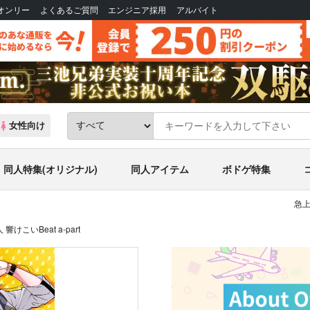
Bオンリー
よくあるご質問
エンジニア採用
アルバイト
女性向け
同人特集(オリジナル)
同人アイテム
ボドゲ特集
急上
響けこいBeat a-part