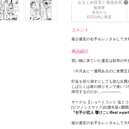
おまとめ目安と発送目安
?
毎度便
未定から
5日以内に発送
コメント
簓が盧笙の右手をレンタルして大
商品紹介
買い物に来ていた盧笙は財布の中
（今月あと一週間あるのに食費五
貯金を切り崩すにしても急な出費
しばらくは家の残りモンで食いつ
帰宅するのだが…―――――、
サークル【ショートコント 塩とコンブ】がお
[ヒプノシスマイク]白膠木簓×躑
『右手が恋人 響けこいBeat a-par
簓が盧笙の右手をレンタルして大