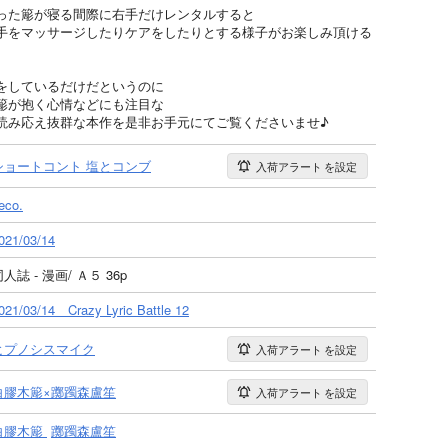
った簓が寝る間際に右手だけレンタルすると
手をマッサージしたりケアをしたりとする様子がお楽しみ頂ける
をしているだけだというのに
簓が抱く心情などにも注目な
読み応え抜群な本作を是非お手元にてご覧くださいませ♪
ショートコント 塩とコンブ
入荷アラート
を設定
eco.
021/03/14
人誌 - 漫画/ Ａ５ 36p
021/03/14 Crazy Lyric Battle 12
ヒプノシスマイク
入荷アラート
を設定
白膠木簓×躑躅森盧笙
入荷アラート
を設定
白膠木簓
躑躅森盧笙