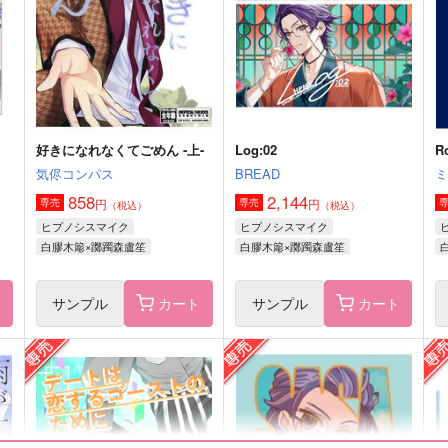
550
5
円
（税込）
700
円
（税込）
マレウス×監督生
浜守一郎
サンプル
作品詳細
サンプル
作品詳細
好きになれなくてごめん ‐上-
Log:02
R
気侭コンパス
BREAD
858
2,144
円
円
専売
専売
（税込）
（税込）
ヒプノシスマイク
ヒプノシスマイク
白膠木簓×躑躅森盧笙
白膠木簓×躑躅森盧笙
ト
サンプル
カート
サンプル
カート
まほうのリップとひみつの
おやすみネバーランド
I 
KISS
昼寝坊。