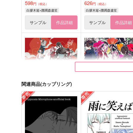
598
626
円
円
（税込）
（税込）
白膠木簓×躑躅森盧笙
白膠木簓×躑躅森盧笙
サンプル
作品詳細
サンプル
作品詳細
関連商品(カップリング)
紺とピンクと、そして赤。
【オマケ付き】紺とピンク
10 web selection.
と、そして赤。8.5~web再
集~
mistworld.
mistworld.