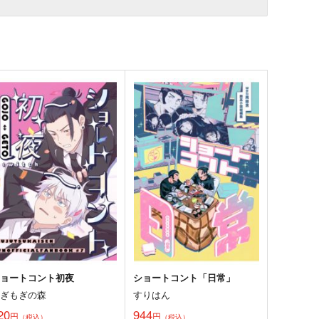
ショートコント初夜
ショートコント「日常」
もぎもぎの森
すりはん
20
944
円
円
（税込）
（税込）