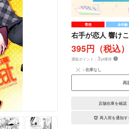
専売
全年齢
右手が恋人 響けこいB
395円（税込
3
通販ポイント：
pt獲得
？
╳
：在庫なし
再
店舗在庫
を確認
再入荷を通知す