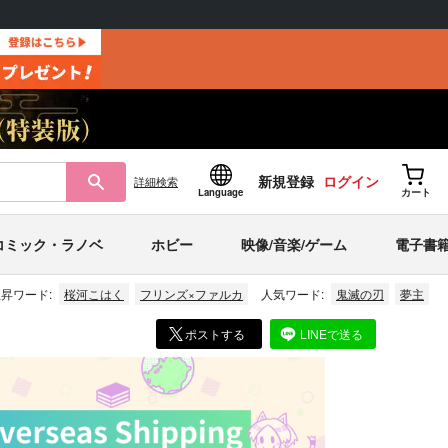
新規登録
ログイン
詳細
検索
Language
カート
コミック・ラノベ
ホビー
映像/音楽/ゲーム
電子書
昇ワード:
桜河こはく
フリンズ×ファルカ
人気ワード:
鬼滅の刃
夢主
ポストする
LINEで送る