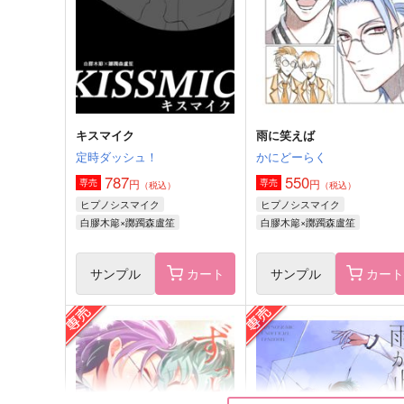
2,310
770
円
円
（税込）
（税込）
うちはサスケ×春野サクラ
うちはサスケ×春野サクラ
サンプル
作品詳細
サンプル
作品詳細
キスマイク
雨に笑えば
定時ダッシュ！
かにどーらく
787
550
円
円
専売
専売
（税込）
（税込）
ヒプノシスマイク
ヒプノシスマイク
白膠木簓×躑躅森盧笙
白膠木簓×躑躅森盧笙
サンプル
カート
サンプル
カー
ふたり暮らしと幸せごはん
Selfish kiss
こんぶや
snow salt