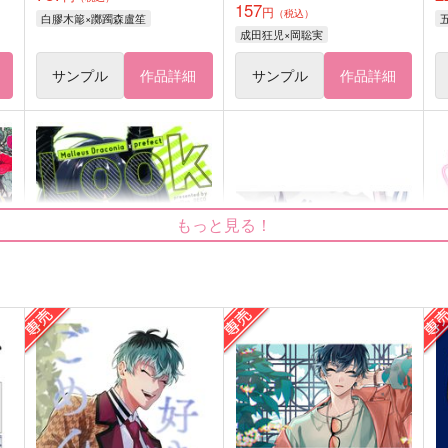
157
円
（税込）
白膠木簓×躑躅森盧笙
成田狂児×岡聡実
サンプル
作品詳細
サンプル
作品詳細
もっと見る！
Look at me!
欣然笑々～おろかのごとく～
録
(序)
ガロン_DECO
凸
凸凹（DECO-BOKO）