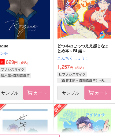
50
787
円
円
（税込）
（税込）
綾部喜八郎×平滝夜叉丸
山田利吉×小松田秀作
サンプル
作品詳細
サンプル
作品詳細
ogue
どつ本のごっつええ感じなま
とめ本～BL編～
ミンチ
こんちくしょう！
629
円
専売
（税込）
1,257
円
（税込）
ヒプノシスマイク
ヒプノシスマイク
白膠木簓×躑躅森盧笙
（白膠木簓＋躑躅森盧笙）×天谷奴零
サンプル
カート
サンプル
カート
can't beat you
HEART BEAT!!!
キャルロット
関東第弐