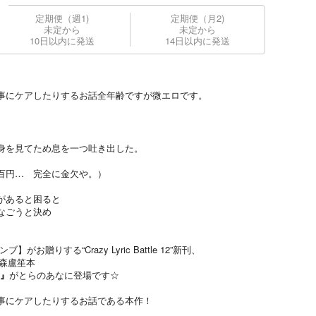
定期便（週1)
定期便（月2)
未定から
未定から
10日以内に発送
14日以内に発送
事にケアしたりするお話全年齢ですが微エロです。
身を見てため息を一つ吐き出した。
百円… 完全に金欠や。）
があると困ると
なごうと決め
贈りする“Crazy Lyric Battle 12”新刊、
躅森盧笙本
t』
がとらのあなに登場です☆
事にケアしたりするお話である本作！