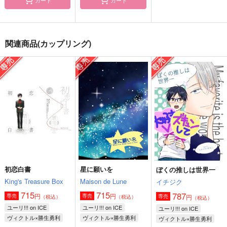
関連商品(カップリング)
初恋白書
星に願いを
ぼくの推しは世界一
King's Treasure Box
Maison de Lune
イチジク
715
715
787
円
円
専売
専売
円
専売
（税込）
（税込）
（税込）
ユーリ!!! on ICE
ユーリ!!! on ICE
ユーリ!!! on ICE
ヴィクトル×勝生勇利
ヴィクトル×勝生勇利
ヴィクトル×勝生勇利