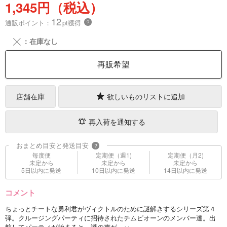
1,345円（税込）
12
通販ポイント：
pt獲得
？
╳
：在庫なし
再販希望
店舗在庫
欲しいものリストに追加
再入荷を通知する
おまとめ目安と発送目安
?
毎度便
定期便（週1)
定期便（月2)
未定から
未定から
未定から
5日以内に発送
10日以内に発送
14日以内に発送
コメント
ちょっとチートな勇利君がヴィクトルのために謎解きするシリーズ第４
弾。クルージングパーティに招待されたチムピオーンのメンバー達。出
航してパーティが始まると、謎の声が…‥。