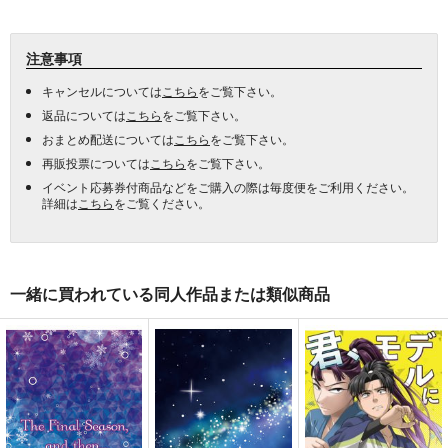
注意事項
キャンセルについては
こちら
をご覧下さい。
返品については
こちら
をご覧下さい。
おまとめ配送については
こちら
をご覧下さい。
再販投票については
こちら
をご覧下さい。
イベント応募券付商品などをご購入の際は毎度便をご利用ください。
詳細は
こちら
をご覧ください。
一緒に買われている同人作品または類似商品