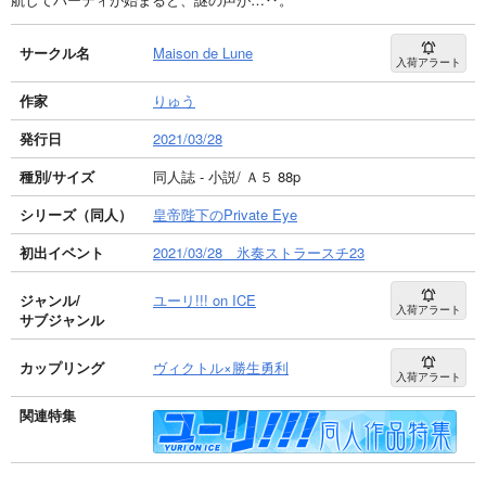
サークル名
Maison de Lune
入荷アラート
作家
りゅう
発行日
2021/03/28
種別/サイズ
同人誌 - 小説/ Ａ５ 88p
シリーズ（同人）
皇帝陛下のPrivate Eye
初出イベント
2021/03/28 氷奏ストラースチ23
ジャンル/
ユーリ!!! on ICE
入荷アラート
サブジャンル
カップリング
ヴィクトル×勝生勇利
入荷アラート
関連特集