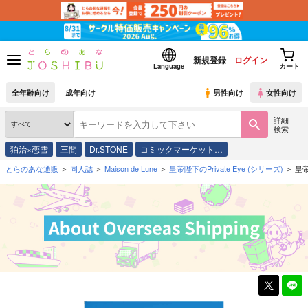
新規登録
ログイン
Language
カート
全年齢向け
成年向け
男性向け
女性向け
詳細
検索
狛治×恋雪
三間
Dr.STONE
コミックマーケット…
とらのあな通販
同人誌
Maison de Lune
皇帝陛下のPrivate Eye
(シリーズ)
皇帝