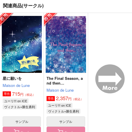
関連商品(サークル)
文活してますか？
誰も寝てはならぬ
禍福倚伏
さくりゅう
crucian
.crew
472
1,257
1,550
円
円
円
（税込）
（税込）
（税込）
立花仙蔵×潮江文次郎
一ノ瀬トキヤ×一十木音也
鍾離×タルタリヤ
サンプル
サンプル
サンプル
作品詳細
作品詳細
作品詳細
星に願いを
The Final Season, a
nd then…
Maison de Lune
Maison de Lune
715
円
専売
（税込）
2,357
円
専売
（税込）
ユーリ!!! on ICE
ユーリ!!! on ICE
ヴィクトル×勝生勇利
ヴィクトル×勝生勇利
サンプル
サンプル
カート
カート