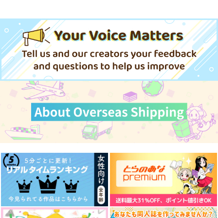
サンプル
サンプル
サンプル
空っぽ聖女として捨て
麗しの皇帝陛下の番に
暗部所属の新人工作員
られたはずが、嫁ぎ先
選ばれてしまったので
です。初任務として皇
の皇帝陛下に溺愛され
すが、まだ仕事がした
カート
カート
カート
帝陛下の偽妃を演じて
KADOKAWA
オーバーラップ
オーバーラップ
ています 6
いので秘密です! 3
いたら溺愛されてしま
いました。……これっ
924
759
1,430
円
円
円
（税込）
（税込）
（税込）
ておかしくないです
か? 01
サンプル
サンプル
サンプル
作品詳細
作品詳細
作品詳細
マッカチンとワークシ
ョップ
コトノハ
472
円
専売
（税込）
ユーリ!!! on ICE
ヴィクトル×勝生勇利