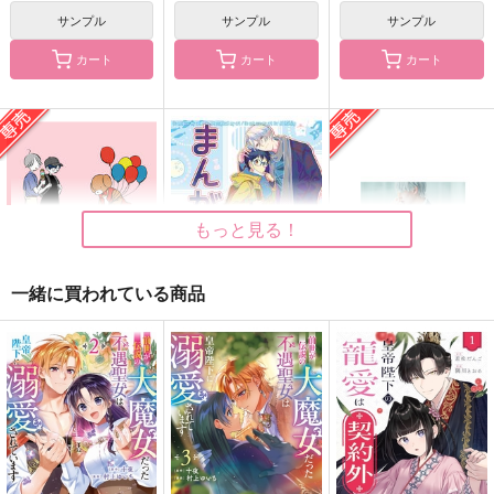
サンプル
サンプル
サンプル
カート
カート
カート
もっと見る！
一緒に買われている商品
マッカチンとゆうえん
まんがつめ 2022-
Between Kisses and
ち
2026
Cries
コトノハ
とむぽん
Meteor
629
2,200
1,540
円
円
専売
円
専売
（税込）
（税込）
（税込）
ユーリ!!! on ICE
ユーリ!!! on ICE
ユーリ!!! on ICE
ヴィクトル×勝生勇利
ヴィクトル×勝生勇利
ヴィクトル×勝生勇利