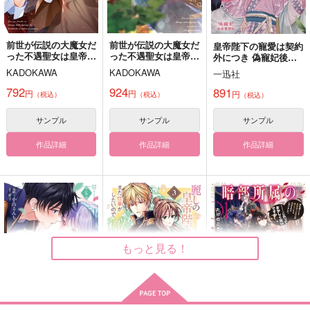
サンプル
サンプル
サンプル
カート
カート
カート
前世が伝説の大魔女だ
前世が伝説の大魔女だ
皇帝陛下の寵愛は契約
った不遇聖女は皇帝陛
った不遇聖女は皇帝陛
外につき 偽寵妃後宮
下に溺愛されていま
下に溺愛されていま
奮闘記 1
KADOKAWA
KADOKAWA
一迅社
す 2
す 3
792
924
891
円
円
円
（税込）
（税込）
（税込）
サンプル
サンプル
サンプル
作品詳細
作品詳細
作品詳細
colorful box
one day,
The Final Season, an
d then…
わた
noisette＋
もっと見る！
Maison de Lune
787
865
円
円
専売
専売
（税込）
（税込）
2,357
円
専売
（税込）
ユーリ!!! on ICE
ユーリ!!! on ICE
ユーリ!!! on ICE
ヴィクトル×勝生勇利
ヴィクトル×勝生勇利
ヴィクトル×勝生勇利