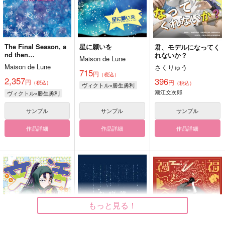
The Final Season, a
星に願いを
君、モデルになってく
nd then…
れないか？
Maison de Lune
Maison de Lune
さくりゅう
715
円
（税込）
2,357
396
円
円
（税込）
（税込）
ヴィクトル×勝生勇利
潮江文次郎
ヴィクトル×勝生勇利
サンプル
サンプル
サンプル
作品詳細
作品詳細
作品詳細
もっと見る！