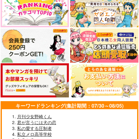
サンプル
カート
キーワードランキング(集計期間：07/30～08/05)
月刊少女野崎くん
君が言うには犬の恋
私の愛する圧制者
私立メロ高等学校