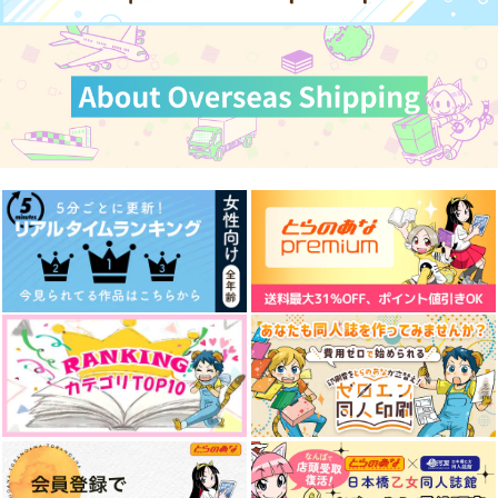
カート
私の中の私
恋は虹色
ハッピー？ねこライ
フ！
虹色の鉛筆
ねこまみれ
虹色モンブラン
550
629
円
円
（税込）
（税込）
472
円
天鬼
（税込）
オライオン×エリン
食満留三郎×善法寺伊作
サンプル
サンプル
サンプル
作品詳細
作品詳細
作品詳細