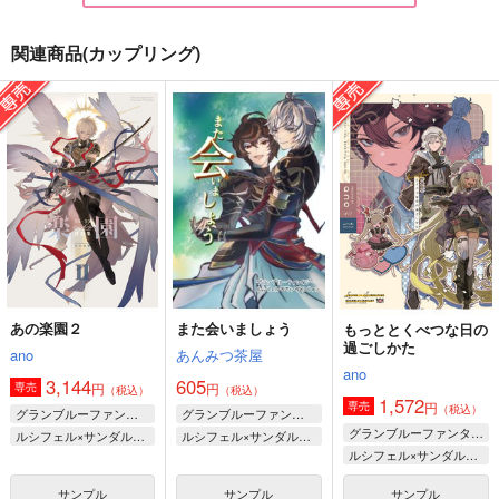
関連商品(カップリング)
星の幕間3
白昼夢
愛について
ano
ano
白庭ノ
787
1,729
660
円
円
円
（税込）
（税込）
（税込）
ルシフェル×サンダルフォン
ルシフェル×サンダルフォン
ルシフェル×サンダルフォン
サンプル
サンプル
サンプル
作品詳細
作品詳細
作品詳細
あの楽園２
また会いましょう
もっととくべつな日の
過ごしかた
ano
あんみつ茶屋
ano
3,144
605
円
円
専売
（税込）
（税込）
1,572
円
専売
（税込）
グランブルーファンタジー
グランブルーファンタジー
グランブルーファンタジー
ルシフェル×サンダルフォン
ルシフェル×サンダルフォン
ルシフェル×サンダルフォン
サンプル
サンプル
サンプル