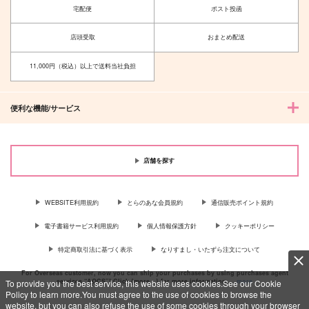
宅配便
ポスト投函
店頭受取
おまとめ配送
11,000円（税込）以上で送料当社負担
便利な機能/サービス
店舗を探す
WEBSITE利用規約
とらのあな会員規約
通信販売ポイント規約
電子書籍サービス利用規約
個人情報保護方針
クッキーポリシー
特定商取引法に基づく表示
なりすまし・いたずら注文について
For Overseas customer, now you can ship your purchases by using purchases agent
services “AOCS”! Click {more…} for more information …
more
To provide you the best service, this website uses cookies.See our Cookie
Policy to learn more.You must agree to the use of cookies to browse the
website, but you can also refuse the use of some cookies through your browser