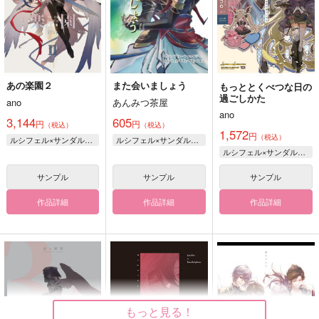
あの楽園２
また会いましょう
もっととくべつな日の
過ごしかた
ano
あんみつ茶屋
ano
3,144
605
円
円
（税込）
（税込）
1,572
円
（税込）
ルシフェル×サンダルフォン
ルシフェル×サンダルフォン
ルシフェル×サンダルフォン
サンプル
サンプル
サンプル
作品詳細
作品詳細
作品詳細
もっと見る！