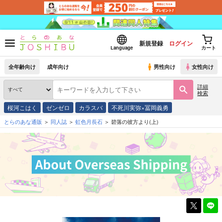
新規登録
ログイン
Language
カート
全年齢向け
成年向け
男性向け
女性向け
詳細
検索
桜河こはく
ゼンゼロ
カラスバ
不死川実弥×冨岡義勇
とらのあな通販
同人誌
虹色月長石
碧落の彼方より(上)