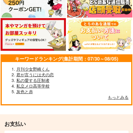
ROBIN’S BOOTCAM
蒼桜の綴る刻
同室のことが本気で好
P
きなのに本気にしてく
星屑のkaleidoscope
れない！
虹色モンブラン
虹色モンブラン
1,320
円
（税込）
472
629
円
円
（税込）
（税込）
山姥切長義×女審神者
バルス・ロビン
食満留三郎×善法寺伊作
サンプル
サンプル
サンプル
作品詳細
作品詳細
作品詳細
キーワードランキング(集計期間：07/30～08/05)
月刊少女野崎くん
君が言うには犬の恋
私の愛する圧制者
私立メロ高等学校
灰色と赤
もっとみる
お支払い