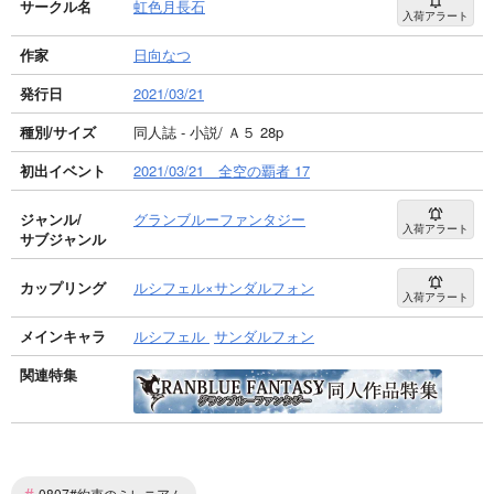
サークル名
虹色月長石
入荷アラート
作家
日向なつ
発行日
2021/03/21
種別/サイズ
同人誌 - 小説/ Ａ５ 28p
初出イベント
2021/03/21 全空の覇者 17
ジャンル/
グランブルーファンタジー
入荷アラート
サブジャンル
カップリング
ルシフェル×サンダルフォン
入荷アラート
メインキャラ
ルシフェル
サンダルフォン
関連特集
#
0807#約束のミレニアム