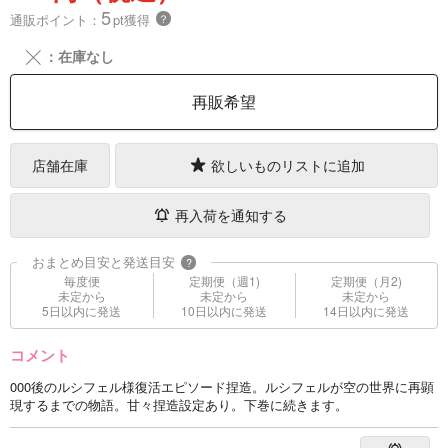
5
通販ポイント：
pt獲得
？
╳
：在庫なし
再販希望
店舗在庫
欲しいものリストに追加
再入荷を通知する
おまとめ目安と発送目安
?
毎度便
定期便（週1)
定期便（月2)
未定から
未定から
未定から
5日以内に発送
10日以内に発送
14日以内に発送
コメント
000後のルシフェル様復活エピソード捏造。ルシフェルが空の世界に再顕
現するまでの物語。甘々捏造設定あり。下巻に続きます。