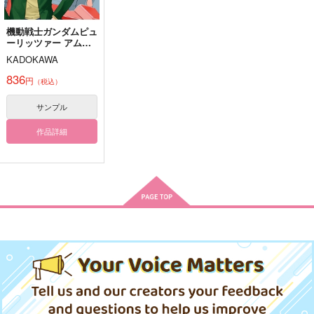
カート
カート
カート
機動戦士ガンダムピュ
約束は彼方
fave append++
きみのいない星で恋は
ーリッツァー アム
しない（上）
Ketzertempel
蒼色彼方
ロ・レイは極光の彼方
KADOKAWA
きみと花束
へ 5
440
990
円
円
（税込）
（税込）
836
円
1,337
（税込）
円
ルリ・ティアー
（税込）
冴羽リョウ×槇村香
ロナルド×ドラルク
サンプル
サンプル
サンプル
サンプル
作品詳細
作品詳細
作品詳細
作品詳細
ルシサンしょた化アン
ソロジー「てんしの小
庭」
花ごろも
2,044
円
専売
（税込）
グランブルーファンタジー
ルシフェル×サンダルフォン
サンプル