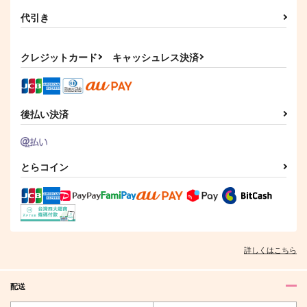
おにのおんがえし
いちあんどろく！
虹色の鉛筆
虹色モンブラン
代引き
440
472
円
円
（税込）
（税込）
天鬼
食満留三郎×善法寺伊作
クレジットカード
キャッシュレス決済
サンプル
サンプル
作品詳細
作品詳細
後払い決済
とらコイン
詳しくはこちら
配送