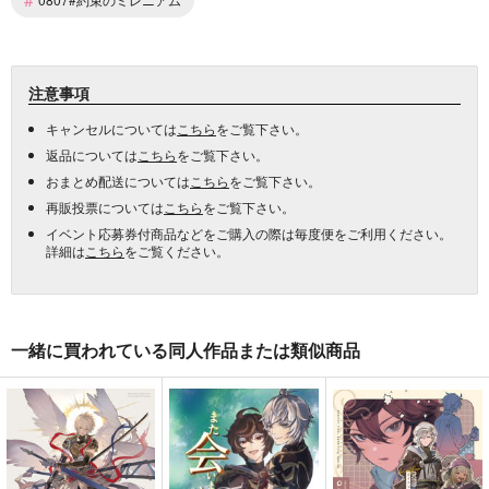
注意事項
キャンセルについては
こちら
をご覧下さい。
返品については
こちら
をご覧下さい。
おまとめ配送については
こちら
をご覧下さい。
再販投票については
こちら
をご覧下さい。
イベント応募券付商品などをご購入の際は毎度便をご利用ください。
詳細は
こちら
をご覧ください。
一緒に買われている同人作品または類似商品