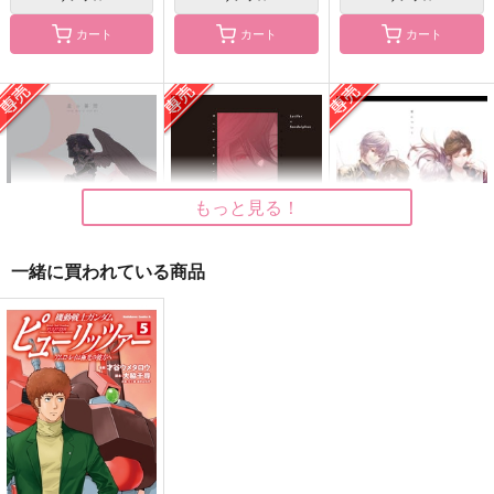
カート
カート
カート
ルシサンしょた化アン
青の彼方
Philia
ソロジー「てんしの小
潮騒
meme.
庭」
花ごろも
1,100
944
円
円
（税込）
（税込）
2,044
円
（税込）
雑渡昆奈門×高坂陣内左衛門
サンダルフォン×ジータ
ルシフェル×サンダルフォン
もっと見る！
サンプル
サンプル
サンプル
作品詳細
作品詳細
作品詳細
一緒に買われている商品
星の幕間3
白昼夢
愛について
ano
ano
白庭ノ
787
1,729
660
円
円
専売
専売
円
専売
（税込）
（税込）
（税込）
グランブルーファンタジー
グランブルーファンタジー
グランブルーファンタジー
ルシフェル×サンダルフォン
ルシフェル×サンダルフォン
ルシフェル×サンダルフォン
サンプル
サンプル
サンプル