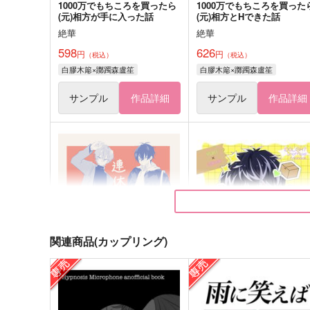
1000万でもちころを買ったら
1000万でもちころを買った
(元)相方が手に入った話
(元)相方とHできた話
絶華
絶華
598
626
円
円
（税込）
（税込）
白膠木簓×躑躅森盧笙
白膠木簓×躑躅森盧笙
サンプル
作品詳細
サンプル
作品詳細
関連商品(カップリング)