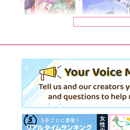
魔法少女滝とりんごのおばけ
さわりたいのにさわれない
お花見文鳥
花見の森
787
944
円
円
（税込）
（税込）
平滝夜叉丸
五条悟×夏油傑
サンプル
作品詳細
サンプル
作品詳細
ずっと笑い合っていたい。
雨が止む、幕が上がる
愛羅武勇
どーしょーもないわ
472
787
円
円
専売
専売
（税込）
（税込）
ヒプノシスマイク
ヒプノシスマイク
白膠木簓×躑躅森盧笙
白膠木簓×躑躅森盧笙
サンプル
カート
サンプル
カー