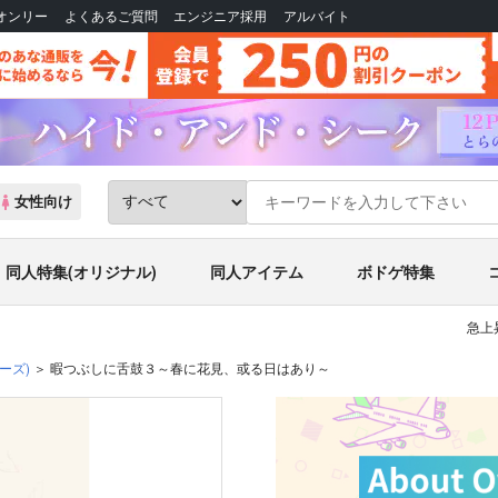
Bオンリー
よくあるご質問
エンジニア採用
アルバイト
女性向け
同人特集(オリジナル)
同人アイテム
ボドゲ特集
急上
ーズ)
暇つぶしに舌鼓３～春に花見、或る日はあり～