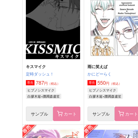
連休、ふたりぶん。
実家のダンボールが地雷だ
た件
ますかれ～ど
マルッとぴこまる
787
円
（税込）
787
円
（税込）
西園練牙×叢雲添
千×百
サンプル
作品詳細
サンプル
作品詳細
キスマイク
雨に笑えば
定時ダッシュ！
かにどーらく
787
550
円
円
専売
専売
（税込）
（税込）
ヒプノシスマイク
ヒプノシスマイク
白膠木簓×躑躅森盧笙
白膠木簓×躑躅森盧笙
サンプル
カート
サンプル
カー