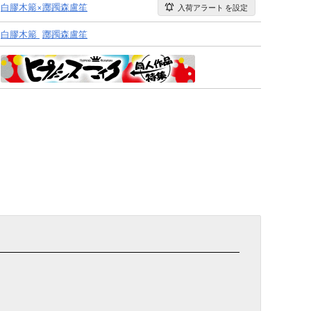
白膠木簓×躑躅森盧笙
入荷アラート
を設定
白膠木簓
躑躅森盧笙