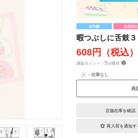
全年齢
女性向
暇つぶしに舌鼓３
608円（税込
5
通販ポイント：
pt獲得
？
╳
：在庫なし
再
店舗在庫
を確認
再入荷を通知す