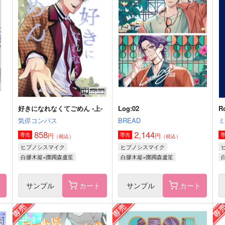
っ
きみのとなりにぬくもりと
永遠に咲く
マルッとぴこまる
マルッとぴこまる
944
944
円
円
（税込）
（税込）
7
千×百
千×百
サンプル
作品詳細
サンプル
作品詳細
好きになれなくてごめん ‐上-
Log:02
R
気侭コンパス
BREAD
858
2,144
円
円
専売
専売
（税込）
（税込）
ヒプノシスマイク
ヒプノシスマイク
白膠木簓×躑躅森盧笙
白膠木簓×躑躅森盧笙
ト
サンプル
カート
サンプル
カート