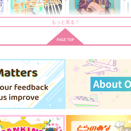
対眸
なにかとわたし
お花見文鳥
於菟通信
もっと見る！
787
550
4
円
円
（税込）
（税込）
浦
綾部喜八郎×平滝夜叉丸
サンプル
作品詳細
サンプル
作品詳細
デートは恋するゴーストのた
SASARADIO
めに
moon arbor
Ｐ
賞味期限1年以内
990
円
専売
（税込）
629
円
専売
（税込）
ヒプノシスマイク
ヒプノシスマイク
白膠木簓×躑躅森盧笙
白膠木簓×躑躅森盧笙
ト
サンプル
カート
サンプル
カート