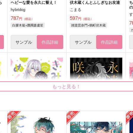
ら
ヘビーな愛を永久に誓え！
伏木蔵くんとふしぎなお友達
hybridog
こまる
787
597
円
円
（税込）
（税込）
7
白膠木簓×躑躅森盧笙
雑渡昆奈門×鶴町伏木蔵
サンプル
作品詳細
サンプル
作品詳細
もっと見る！