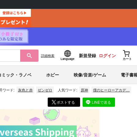
新規登録
ログイン
詳細
検索
Language
カート
コミック・ラノベ
ホビー
映像/音楽/ゲーム
電子書
昇ワード:
灰色と赤
ゼンゼロ
人気ワード:
原神
僕のヒーローアカデ…
ポストする
LINEで送る