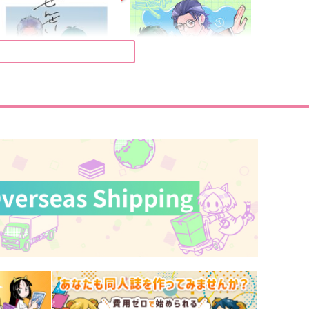
些事の匙
こっち向いてロウさん！
於菟通信
mof*mof
72
472
円
円
（税込）
（税込）
風藤内
北見遊征
サンプル
作品詳細
サンプル
作品詳細
せんせいのとなり。
アイジョウ何パーセント
-ＬＩＮＥ
すなぎも
1,100
330
円
円
専売
専売
（税込）
（税込）
ヒプノシスマイク
ヒプノシスマイク
白膠木簓×躑躅森盧笙
白膠木簓×躑躅森盧笙
サンプル
カート
サンプル
カート