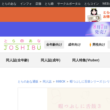
とらのあな
インフォ
店舗
とら婚
サークルポータル
とらコイン
WE
全年齢向け
成年向け
男性向け
同人誌(全年齢)
同人誌(成年)
同人特集(Vtuber)
とらのあな通販
同人誌
69BOX
暇つぶしに舌鼓シリーズ
(シリ