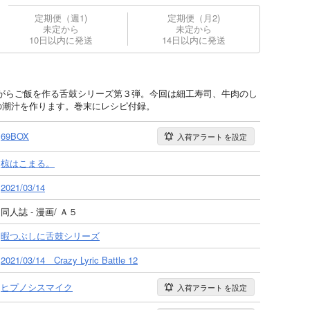
定期便（週1)
定期便（月2)
未定から
未定から
10日以内に発送
14日以内に発送
がらご飯を作る舌鼓シリーズ第３弾。今回は細工寿司、牛肉のし
の潮汁を作ります。巻末にレシピ付録。
69BOX
入荷アラート
を設定
椋はこまる。
2021/03/14
同人誌 - 漫画/ Ａ５
暇つぶしに舌鼓シリーズ
2021/03/14 Crazy Lyric Battle 12
ヒプノシスマイク
入荷アラート
を設定