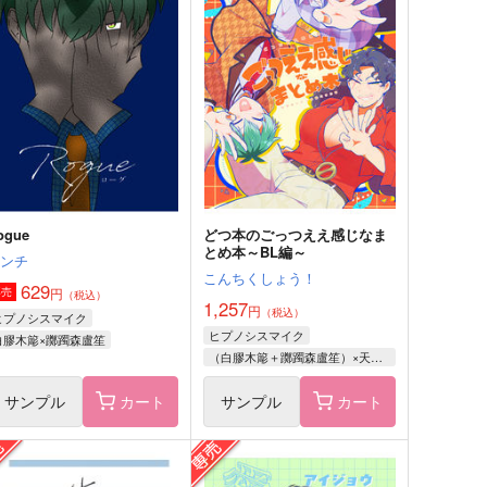
ユメ見ちゃってもいいです
魔法少女滝と海洋生物
か？
お花見文鳥
マルッとぴこまる
787
円
（税込）
87
円
（税込）
平滝夜叉丸
千×百
サンプル
作品詳細
サンプル
作品詳細
ogue
どつ本のごっつええ感じなま
とめ本～BL編～
ミンチ
こんちくしょう！
629
円
専売
（税込）
1,257
円
（税込）
ヒプノシスマイク
ヒプノシスマイク
白膠木簓×躑躅森盧笙
（白膠木簓＋躑躅森盧笙）×天谷奴零
サンプル
カート
サンプル
カート