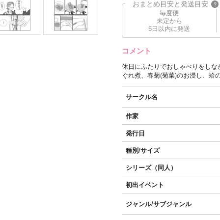
おまとめ目安と発送目安
?
毎度便
未定から
5日以内に発送
コメント
休日にふたりでおしゃべりをしな
ぐれ煮、春菊(菊菜)のお浸し、蛤
サークル名
作家
発行日
種別/サイズ
シリーズ（同人）
初出イベント
ジャンル/
サブジャンル