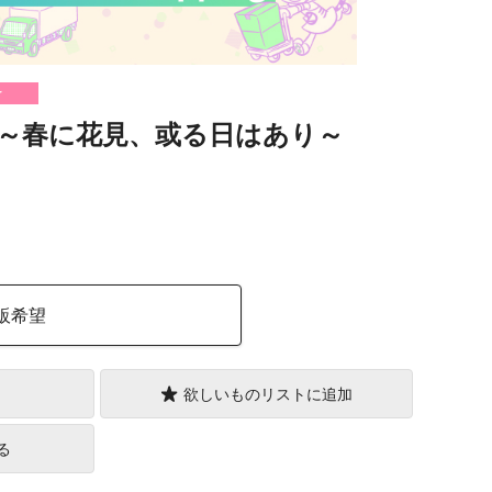
け
～春に花見、或る日はあり～
）
販希望
欲しいものリストに追加
る