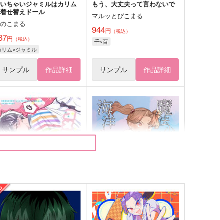
ちいちゃいジャミルはカリム
もう、大丈夫って言わないで
の着せ替えドール
マルッとぴこまる
すのこまる
944
円
（税込）
87
円
（税込）
千×百
カリム×ジャミル
サンプル
作品詳細
サンプル
作品詳細