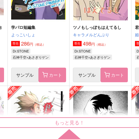
サンプル
作品詳細
サンプル
作品詳細
内
学パロ短編集
ツノもしっぽもはえてるし
よっこいしょ
キャラメルどんぶり
286
498
円
円
専売
専売
（税込）
（税込）
Dr.STONE
Dr.STONE
D
石神千空×あさぎりゲン
石神千空×あさぎりゲン
ト
サンプル
カート
サンプル
カート
千ゲないしょ話ピンズ
テイア
０５６s
まほろば
０
1,100
1,240
7
円
円
（税込）
（税込）
もっと見る！
石神千空×あさぎりゲン
石神千空×あさぎりゲン