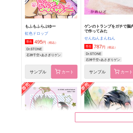
サンプル
作品詳細
サンプル
作品詳細
もふもふらぶゆー
ゲンのトランプをガチで脳
で作ってみた
虹色ドロップ
せんねんまんねん
495
円
専売
（税込）
787
円
専売
（税込）
Dr.STONE
Dr.STONE
石神千空×あさぎりゲン
石神千空×あさぎりゲン
サンプル
カート
サンプル
カー
短夜
恋より先に
こゆび
はちみつカノジョ
472
787
円
円
（税込）
（税込）
あさぎりゲン×石神千空
石神千空×あさぎりゲン