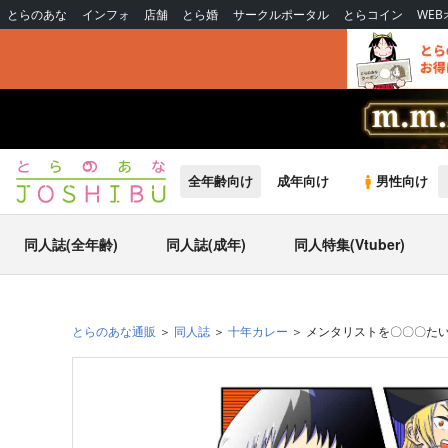
とらのあな
インフォ
店舗
とら婚
サークルポータル
とらコイン
WE
全年齢向け
成年向け
男性向け
同人誌(全年齢)
同人誌(成年)
同人特集(Vtuber)
とらのあな通販
同人誌
十年カレー
メンタリストを〇〇〇た