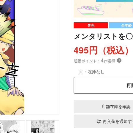
専売
全年齢
メンタリストを〇
495円（税込
4
通販ポイント：
pt獲得
？
╳
：在庫なし
再
店舗在庫
を確認
再入荷を通知す