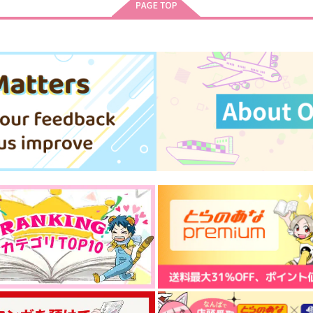
サンプル
作品詳細
サンプル
作品詳細
たぴゲバース
VOYAGE
S
ごきげんアライグマ
よっこいしょ
gl
629
165
円
円
専売
専売
（税込）
（税込）
Dr.STONE
Dr.STONE
D
石神千空×あさぎりゲン
石神千空×あさぎりゲン
ト
サンプル
カート
サンプル
カート