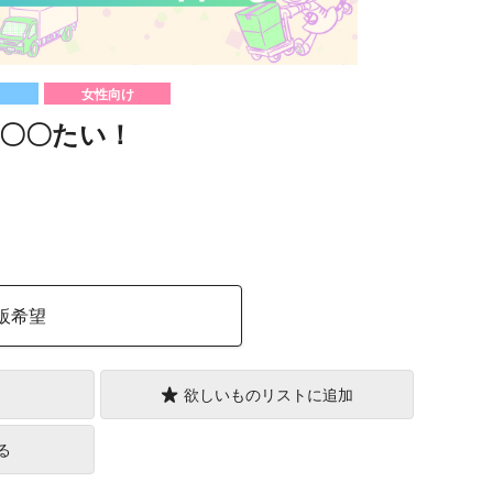
女性向け
〇〇たい！
）
販希望
欲しいものリストに追加
る