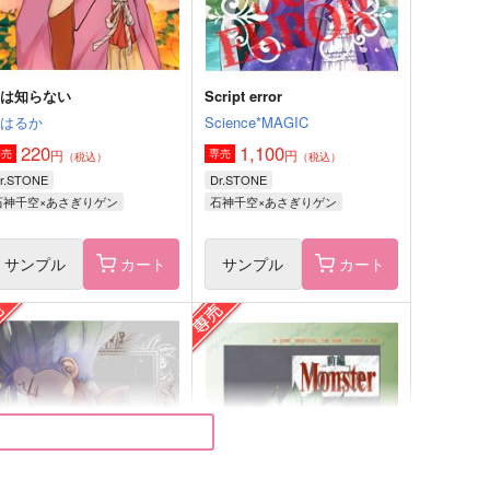
サンプル
作品詳細
サンプル
作品詳細
君は知らない
Script error
姫はるか
Science*MAGIC
220
1,100
円
円
専売
専売
（税込）
（税込）
r.STONE
Dr.STONE
石神千空×あさぎりゲン
石神千空×あさぎりゲン
サンプル
カート
サンプル
カート
セットアップ
バレンタインゲン千本
５６s
らむね屋
87
315
円
円
（税込）
（税込）
石神千空×あさぎりゲン
あさぎりゲン×石神千空