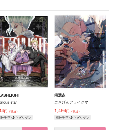
LASHLIGHT
帰還点
orious star
ごきげんアライグマ
44
1,494
円
円
（税込）
（税込）
石神千空×あさぎりゲン
石神千空×あさぎりゲン