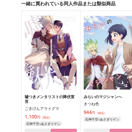
一緒に買われている同人作品または類似商品
嘘つきメンタリストの降伏宣
みらいのマジシャンへ
言
きつね色
ごきげんアライグマ
944
円
（税込）
1,100
円
（税込）
石神千空×あさぎりゲン
石神千空×あさぎりゲン