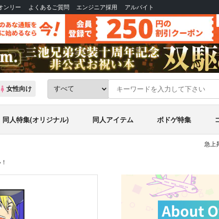
Bオンリー
よくあるご質問
エンジニア採用
アルバイト
女性向け
同人特集(オリジナル)
同人アイテム
ボドゲ特集
急上
い！