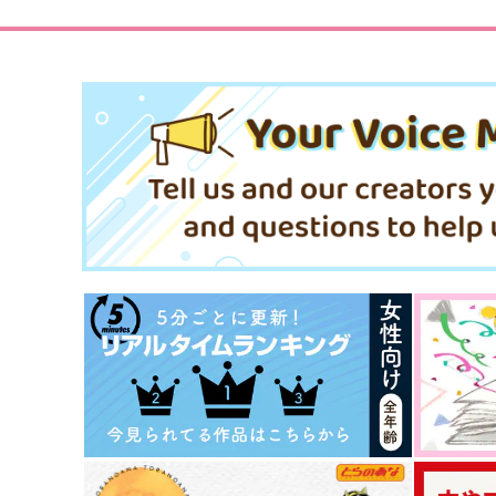
サンプル
作品詳細
サンプル
作品詳細
これを「恋」と仮定して
花蜜と体温
おちゃのこさいさい倶楽部
skysepia
472
1,257
円
円
専売
専売
（税込）
（税込）
Dr.STONE
Dr.STONE
石神千空×あさぎりゲン
石神千空×あさぎりゲン
サンプル
カート
サンプル
カー
千ゲ再録2024
あさぎりゲンという男
まほろば
最果て領域
1,572
498
円
円
（税込）
（税込）
石神千空×あさぎりゲン
あさぎりゲン×石神千空
サンプル
作品詳細
サンプル
作品詳細