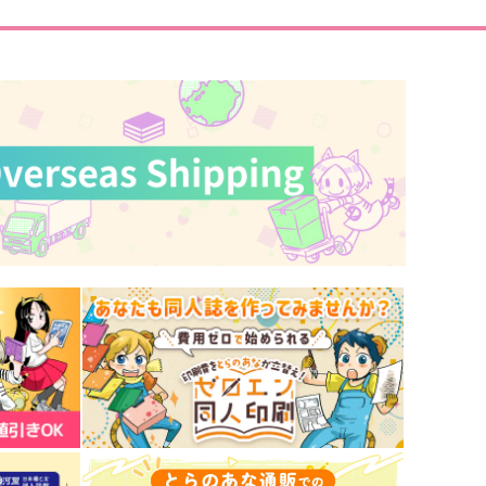
サンプル
作品詳細
サンプル
作品詳細
YMPHONY
Monster
orious star
ファンブル伝説
944
550
円
円
専売
専売
（税込）
（税込）
r.STONE
Dr.STONE
石神千空×あさぎりゲン
石神千空×あさぎりゲン
サンプル
カート
サンプル
カート