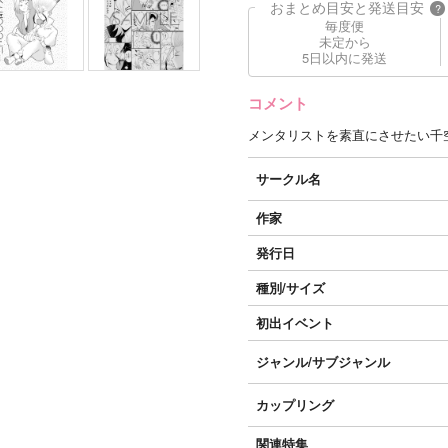
おまとめ目安と発送目安
?
毎度便
未定から
5日以内に発送
コメント
メンタリストを素直にさせたい千
サークル名
作家
発行日
種別/サイズ
初出イベント
ジャンル/
サブジャンル
カップリング
関連特集