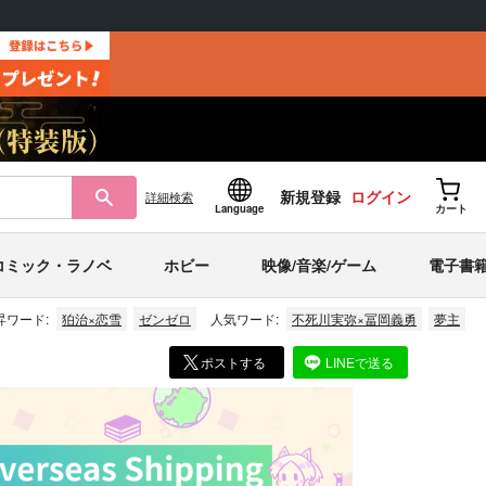
新規登録
ログイン
詳細
検索
Language
カート
コミック・ラノベ
ホビー
映像/音楽/ゲーム
電子書
昇ワード:
狛治×恋雪
ゼンゼロ
人気ワード:
不死川実弥×冨岡義勇
夢主
ポストする
LINEで送る