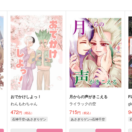
おでかけしよっ！
月からの声がきこえる
F
わんもわちゃん
ライラックの空
gl
472
715
9
円
円
（税込）
（税込）
石神千空×あさぎりゲン
あさぎりゲン×石神千空