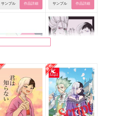
サンプル
作品詳細
サンプル
作品詳細
指先はかく語りき
宙のあしあと
uca
ひねもす
65
1,572
円
円
（税込）
（税込）
石神千空×あさぎりゲン
石神千空×あさぎりゲン