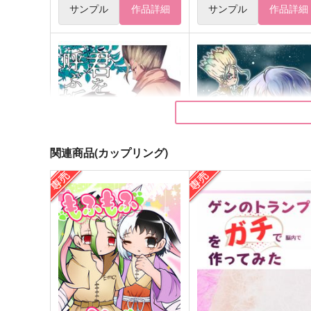
サンプル
作品詳細
サンプル
作品詳細
関連商品(カップリング)
君を呼ぶ祈り
君がかわいいので俺の負け
moto
依拠。
787
475
円
円
（税込）
（税込）
石神千空×あさぎりゲン
石神千空×あさぎりゲン