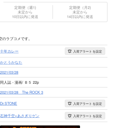
定期便（週1)
定期便（月2)
未定から
未定から
10日以内に発送
14日以内に発送
空のラブコメです。
十年カレー
入荷アラート
を設定
かとうかなた
2021/03/28
同人誌 - 漫画/ Ｂ５ 22p
2021/03/28 The ROCK 3
Dr.STONE
入荷アラート
を設定
石神千空×あさぎりゲン
入荷アラート
を設定