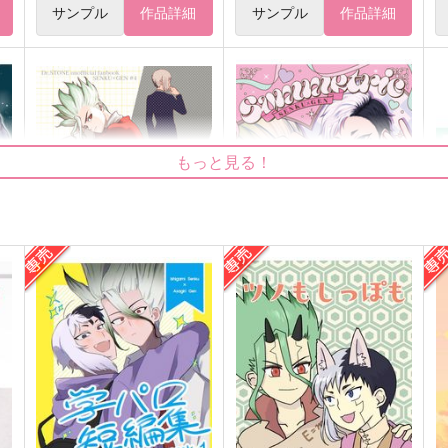
サンプル
作品詳細
サンプル
作品詳細
もっと見る！
どうか嫌いにならないで
Symmetric Hearts
ゆのみのぬるま湯
OWL
N
865
1,257
8
円
円
（税込）
（税込）
石神千空×あさぎりゲン
石神千空×あさぎりゲン