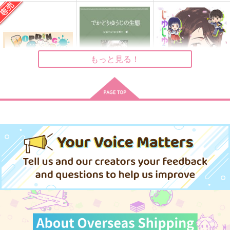
にぼし缶
リトルビット
白白
944
1,257
2,044
円
円
円
（税込）
（税込）
（税込）
五条悟×夏油傑
五条悟×夏油傑
五条悟×夏油傑
もっと見る！
サンプル
サンプル
サンプル
作品詳細
作品詳細
作品詳細
POPPING CANDY
でかどりゆうじの生態
じゅじゅらいふ14
通常版
新ジャガ
ARCHES
choco_chocon
787
629
円
円
（税込）
（税込）
1,572
円
専売
（税込）
呪術廻戦
呪術廻戦
五条悟
呪術廻戦
五条悟
五条悟×虎杖悠仁
夏油傑
家入硝子
虎杖悠仁
七海建人
サンプル
サンプル
サンプル
カート
カート
カート
ブライトライトハイラ
何かの間違い
コンビニエンスエアポ
イト
ート
GAMMAEDGE