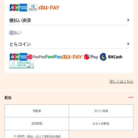
円
（税込）
五条悟×夏油傑
五条悟×夏油傑
夏油傑×五条悟
サンプル
サンプル
サンプル
後払い決済
作品詳細
作品詳細
作品詳細
とらコイン
詳しくはこちら
配送
これだけは
HUG ＆ KISSES
宅配便
ポスト投函
黒糖書房
コトブキタイ
店頭受取
おまとめ配送
1,430
900
円
円
（税込）
（税込）
五条悟×夏油傑
五条悟×夏油傑
11,000円（税込）以上で送料当社負担