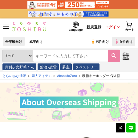
新規登録
ログイン
Language
カート
全年齢向け
成年向け
男性向け
女性向け
詳細
検索
月刊少女野崎くん
狛治×恋雪
夢主
タペストリー
とらのあな通販
同人アイテム
AbsoluteZero
呪術キーホルダー 傑＆悟