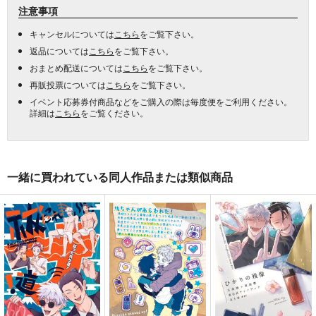
注意事項
キャンセルについては
こちら
をご覧下さい。
返品については
こちら
をご覧下さい。
おまとめ配送については
こちら
をご覧下さい。
再販投票については
こちら
をご覧下さい。
イベント応募券付商品などをご購入の際は毎度便をご利用ください。
詳細は
こちら
をご覧ください。
一緒に買われている同人作品または類似商品