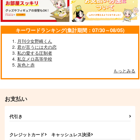
3,080
円
（税込）
787
472
円
円
（税込）
（税込）
五条悟×夏油傑
五条悟×夏油傑
五条悟×夏油傑
サンプル
サンプル
サンプル
キーワードランキング(集計期間：07/30～08/05)
作品詳細
作品詳細
作品詳細
月刊少女野崎くん
君が言うには犬の恋
私の愛する圧制者
私立メロ高等学校
灰色と赤
もっとみる
お支払い
代引き
お前がいればそれでい
五夏スカーフ
セブンデイズ
い
ifnite
いぬがみ家
ポーラー
クレジットカード
キャッシュレス決済
1,100
1,400
円
円
（税込）
（税込）
858