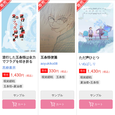
親友｜五夏
Star!
Luminance
ヨモ
コトブキタイ
渡海屋
1,100
770
629
円
円
円
（税込）
（税込）
（税込）
五条悟×夏油傑
五条悟×夏油傑
五条悟×夏油傑
サンプル
サンプル
サンプル
作品詳細
作品詳細
作品詳細
逆行した五条悟は全力
五条悟便箋
ただ声ひとつ
でフラグを叩き折る
aoyukiko08
いぬばしり
黒糖書房
330
1,430
円
専売
円
専売
（税込）
（税込）
1,430
円
専売
（税込）
呪術廻戦
五条悟
呪術廻戦
呪術廻戦
夏油傑×五条悟
五条悟×夏油傑
サンプル
サンプル
サンプル
カート
カート
カート
さすろぐ
ピンクな死神
ブレイキング・ダウン