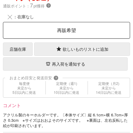
7
通販ポイント：
pt獲得
？
╳
：在庫なし
再販希望
店舗在庫
欲しいものリストに追加
再入荷を通知する
おまとめ目安と発送目安
?
毎度便
定期便（週1)
定期便（月2)
未定から
未定から
未定から
5日以内に発送
10日以内に発送
14日以内に発送
コメント
アクリル製のキーホルダーです。〔本体サイズ〕縦 6.1cm×横 6.7cm×厚
さ 0.3cm ※サイズはおおよそのサイズです。 ※裏面は、左右反転した
絵が印刷されています。