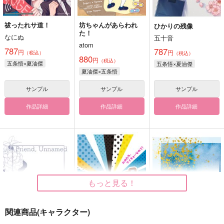
祓ったれサ道！
坊ちゃんがあらわれ
ひかりの残像
た！
なにぬ
五十音
atom
787
787
円
円
（税込）
（税込）
880
円
（税込）
五条悟×夏油傑
五条悟×夏油傑
夏油傑×五条悟
サンプル
サンプル
サンプル
作品詳細
作品詳細
作品詳細
もっと見る！
関連商品(キャラクター)