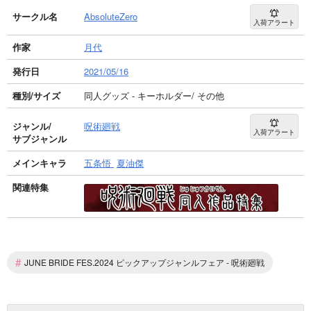
サークル名
AbsoluteZero
入荷アラート
作家
月代
発行日
2021/05/16
種別/サイズ
同人グッズ - キーホルダー/ その他
ジャンル/
呪術廻戦
入荷アラート
サブジャンル
メインキャラ
五条悟
夏油傑
関連特集
#
JUNE BRIDE FES.2024 ピックアップジャンルフェア - 呪術廻戦