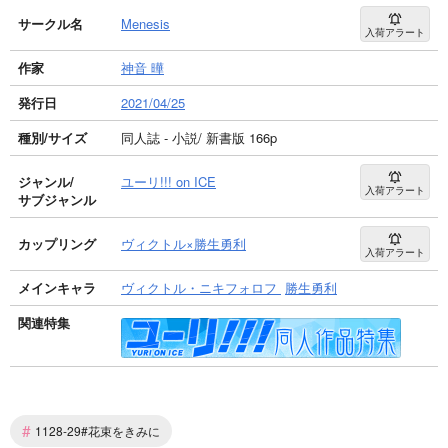
サークル名
Menesis
入荷アラート
作家
神音 曄
発行日
2021/04/25
種別/サイズ
同人誌 - 小説/ 新書版 166p
ジャンル/
ユーリ!!! on ICE
入荷アラート
サブジャンル
カップリング
ヴィクトル×勝生勇利
入荷アラート
メインキャラ
ヴィクトル・ニキフォロフ
勝生勇利
関連特集
#
1128-29#花束をきみに