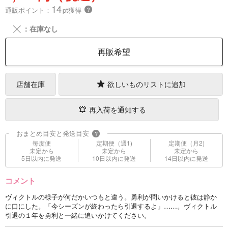
14
通販ポイント：
pt獲得
？
╳
：在庫なし
再販希望
店舗在庫
欲しいものリストに追加
再入荷を通知する
おまとめ目安と発送目安
?
毎度便
定期便（週1)
定期便（月2)
未定から
未定から
未定から
5日以内に発送
10日以内に発送
14日以内に発送
コメント
ヴィクトルの様子が何だかいつもと違う。勇利が問いかけると彼は静か
に口にした。「今シーズンが終わったら引退するよ」……。ヴィクトル
引退の１年を勇利と一緒に追いかけてください。