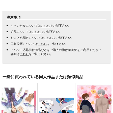
注意事項
キャンセルについては
こちら
をご覧下さい。
返品については
こちら
をご覧下さい。
おまとめ配送については
こちら
をご覧下さい。
再販投票については
こちら
をご覧下さい。
イベント応募券付商品などをご購入の際は毎度便をご利用ください。
詳細は
こちら
をご覧ください。
一緒に買われている同人作品または類似商品