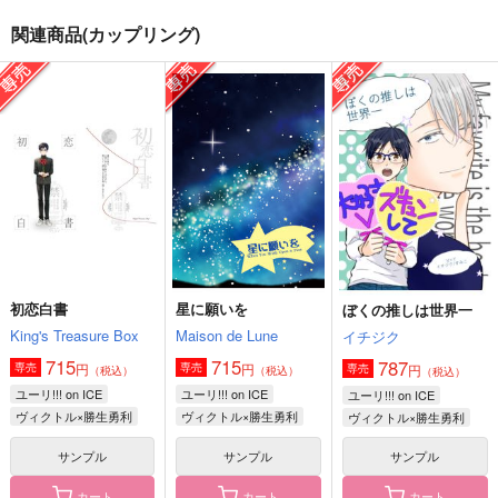
関連商品(カップリング)
八ヶ月の自覚
YOI師弟と聖地巡礼ス
インキュバス勇利くん
ペイン旅
の憂鬱
EA
Mellow Rain
気分次第
1,642
円
（税込）
1,415
787
円
円
（税込）
（税込）
ヴィクトル×勝生勇利
ヴィクトル×勝生勇利
ヴィクトル×勝生勇利
サンプル
サンプル
サンプル
作品詳細
作品詳細
作品詳細
初恋白書
星に願いを
ぼくの推しは世界一
King's Treasure Box
Maison de Lune
イチジク
715
715
787
円
円
専売
専売
円
専売
（税込）
（税込）
（税込）
ユーリ!!! on ICE
ユーリ!!! on ICE
ユーリ!!! on ICE
ヴィクトル×勝生勇利
ヴィクトル×勝生勇利
ヴィクトル×勝生勇利
サンプル
サンプル
サンプル
カート
カート
カート