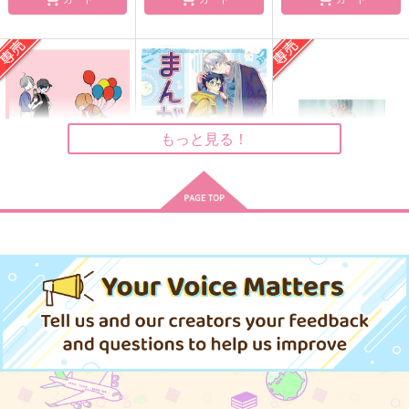
Eggs
今日もどこかで黒猫は
CHEKI！２
紅茶シフォン
みちくさ書庫
ゆーき★電球
394
660
377
円
円
円
（税込）
（税込）
（税込）
ヴィクトル×勝生勇利
ヴィクトル×勝生勇利
ヴィクトル×勝生勇利
もっと見る！
サンプル
サンプル
サンプル
作品詳細
作品詳細
作品詳細
マッカチンとゆうえん
まんがつめ 2022-
Between Kisses and
ち
2026
Cries
コトノハ
とむぽん
Meteor
629
2,200
1,540
円
円
専売
円
専売
（税込）
（税込）
（税込）
ユーリ!!! on ICE
ユーリ!!! on ICE
ユーリ!!! on ICE
ヴィクトル×勝生勇利
ヴィクトル×勝生勇利
ヴィクトル×勝生勇利
サンプル
サンプル
サンプル