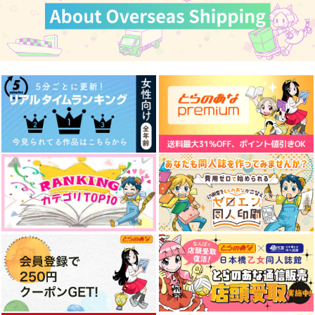
カート
カート
カート
ヴィクトル領主の黒蛇
師弟アンブレラマーカ
世界には愛しかない
ーセット
after×メダリスト
紅茶シフォン
Abyss
猫っかぶり
292
円
（税込）
715
629
円
円
（税込）
（税込）
ヴィクトル×勝生勇利
ヴィクトル×勝生勇利
ヴィクトル×勝生勇利
サンプル
サンプル
サンプル
作品詳細
作品詳細
作品詳細
colorful box
one day,
The Final Season, an
d then…
わた
noisette＋
Maison de Lune
787
865
円
円
専売
専売
（税込）
（税込）
2,357
円
専売
（税込）
ユーリ!!! on ICE
ユーリ!!! on ICE
ユーリ!!! on ICE
ヴィクトル×勝生勇利
ヴィクトル×勝生勇利
ヴィクトル×勝生勇利
サンプル
サンプル
サンプル