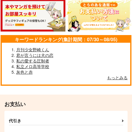
カート
カート
カート
勝生勇利展開催のお知
LIFE+LOVE=LIVE
D.T.W.S.
らせ りべんじ！
ミルク＆ハニー
D.T.
ZODIAC
944
787
円
円
（税込）
（税込）
770
円
（税込）
ヴィクトル×勝生勇利
ヴィクトル×勝生勇利
ヴィクトル×勝生勇利
キーワードランキング(集計期間：07/30～08/05)
サンプル
サンプル
サンプル
月刊少女野崎くん
作品詳細
作品詳細
作品詳細
君が言うには犬の恋
私の愛する圧制者
私立メロ高等学校
灰色と赤
もっとみる
マッカチンとワークシ
ョップ
コトノハ
472
円
専売
（税込）
お支払い
ユーリ!!! on ICE
ヴィクトル×勝生勇利
代引き
サンプル