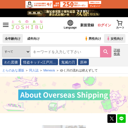
新規登録
ログイン
Language
カート
全年齢向け
成年向け
男性向け
女性向け
詳細
検索
わた図書
怪盗キッド×江戸川…
鬼滅の刃
原神
とらのあな通販
同人誌
Menesis
ゆく川の流れは絶えずして