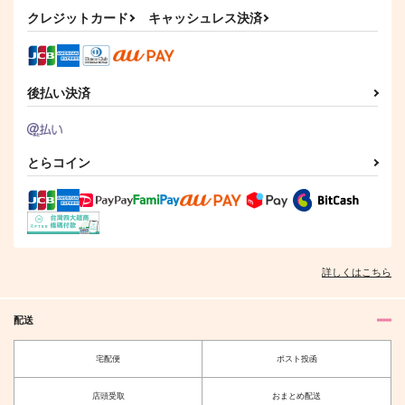
世界には愛しかない
小さな恋のうた 前編
さよなら、ジークムン
カート
after
ト
クレジットカード
キャッシュレス決済
ゆーき★電球
猫っかぶり
noisette＋
865
円
（税込）
787
1,100
円
円
（税込）
（税込）
ヴィクトル×勝生勇利
ヴィクトル×勝生勇利
ヴィクトル×勝生勇利
後払い決済
サンプル
サンプル
サンプル
作品詳細
作品詳細
作品詳細
とらコイン
詳しくはこちら
配送
宅配便
ポスト投函
About 10 Years Later
浮かれコーチははなれ
店頭受取
おまとめ配送
ずにそばにいたい!!