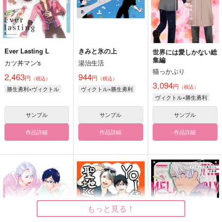
Ever Lasting L
きみと氷の上
世界には愛しかない総
集編
カツ丼マン's
湯治生活
猫っかぶり
2,463
944
円
円
（税込）
（税込）
3,094
円
（税込）
勝生勇利×ヴィクトル
ヴィクトル×勝生勇利
ヴィクトル×勝生勇利
サンプル
サンプル
サンプル
作品詳細
作品詳細
作品詳細
もっと見る！