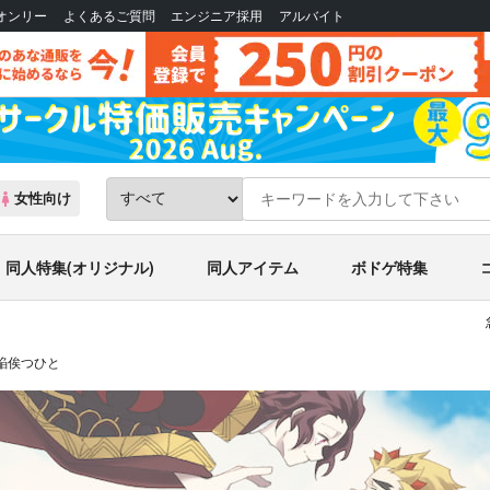
Bオンリー
よくあるご質問
エンジニア採用
アルバイト
女性向け
同人特集(オリジナル)
同人アイテム
ボドゲ特集
焔俟つひと