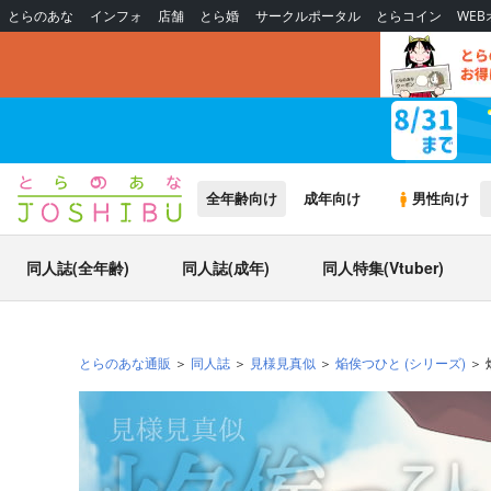
とらのあな
インフォ
店舗
とら婚
サークルポータル
とらコイン
WE
全年齢向け
成年向け
男性向け
同人誌(全年齢)
同人誌(成年)
同人特集(Vtuber)
とらのあな通販
同人誌
見様見真似
焔俟つひと
(シリーズ)