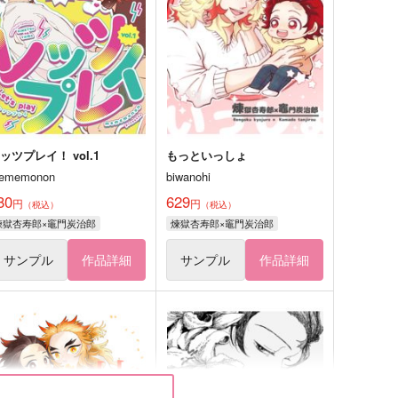
ッツプレイ！ vol.1
もっといっしょ
ememonon
biwanohi
80
629
円
円
（税込）
（税込）
煉獄杏寿郎×竈門炭治郎
煉獄杏寿郎×竈門炭治郎
サンプル
作品詳細
サンプル
作品詳細