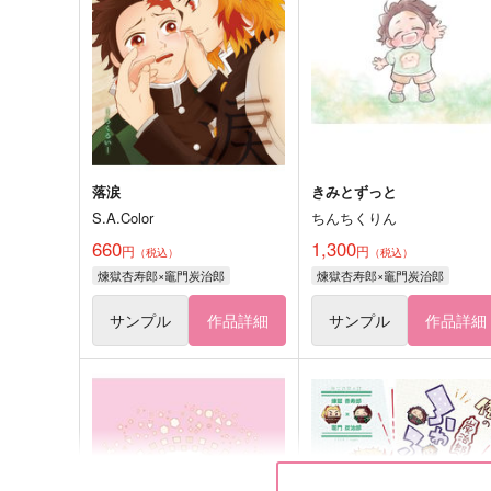
落涙
きみとずっと
S.A.Color
ちんちくりん
660
1,300
円
円
（税込）
（税込）
煉獄杏寿郎×竈門炭治郎
煉獄杏寿郎×竈門炭治郎
サンプル
作品詳細
サンプル
作品詳細