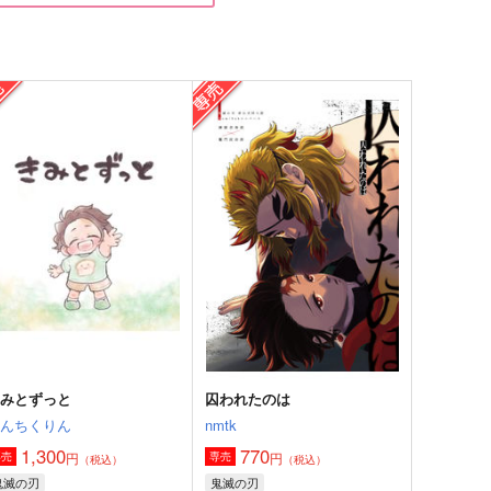
片想いとかけまして
融点
みそ漬け
NO GINGER
15
629
円
円
（税込）
（税込）
煉獄杏寿郎×竈門炭治郎
煉獄杏寿郎×竈門炭治郎
サンプル
作品詳細
サンプル
作品詳細
きみとずっと
囚われたのは
ちんちくりん
nmtk
1,300
770
円
円
専売
専売
（税込）
（税込）
鬼滅の刃
鬼滅の刃