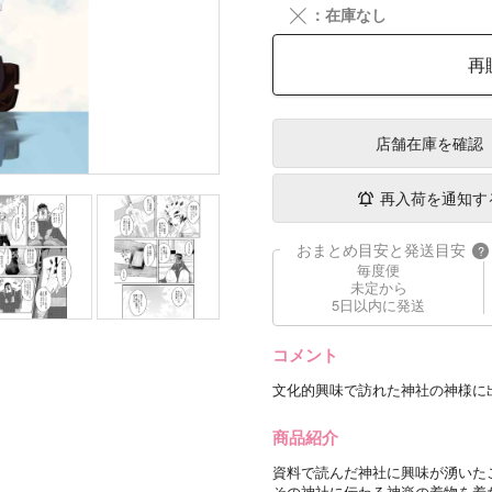
╳
：在庫なし
再
店舗在庫
を確認
再入荷を通知す
おまとめ目安と発送目安
?
毎度便
未定から
5日以内に発送
コメント
文化的興味で訪れた神社の神様に
商品紹介
資料で読んだ神社に興味が湧いた
その神社に伝わる神楽の着物を着