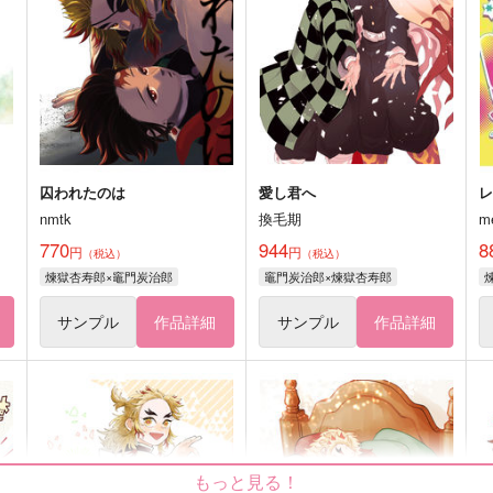
囚われたのは
愛し君へ
レ
nmtk
換毛期
m
770
944
8
円
円
（税込）
（税込）
煉獄杏寿郎×竈門炭治郎
竈門炭治郎×煉獄杏寿郎
サンプル
作品詳細
サンプル
作品詳細
もっと見る！