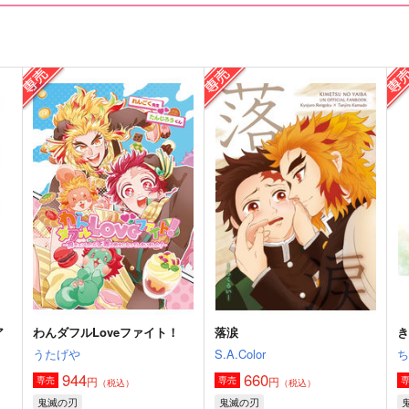
愛洋々！
オールハッピーエンド！
みそ漬け
biwanohi
3,144
787
7
円
円
（税込）
（税込）
煉獄杏寿郎×竈門炭治郎
煉獄杏寿郎×竈門炭治郎
サンプル
作品詳細
サンプル
作品詳細
ア
わんダフルLoveファイト！
落涙
うたげや
S.A.Color
944
660
円
円
専売
専売
（税込）
（税込）
鬼滅の刃
鬼滅の刃