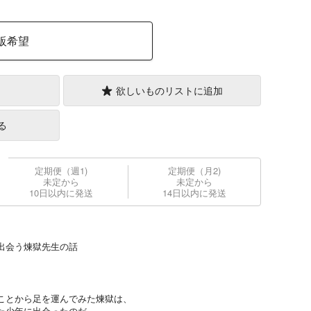
販希望
欲しいものリストに追加
る
定期便（週1)
定期便（月2)
未定から
未定から
10日以内に発送
14日以内に発送
出会う煉獄先生の話
ことから足を運んでみた煉獄は、
た少年に出会ったのだ。