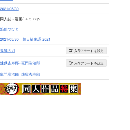
2021/05/30
同人誌 - 漫画/ Ａ５ 38p
焔俟つひと
2021/05/30 超日輪鬼譚 2021
鬼滅の刃
入荷アラート
を設定
煉獄杏寿郎×竈門炭治郎
入荷アラート
を設定
竈門炭治郎
煉獄杏寿郎