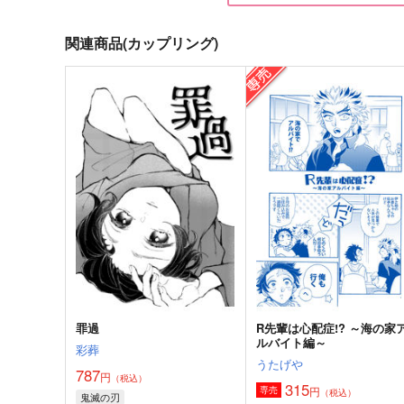
関連商品(カップリング)
背伸びして初恋
俺の炭治郎がふわふわに！
うさぎの耳
1224
1,572
715
円
円
（税込）
（税込）
煉獄杏寿郎×竈門炭治郎
煉獄杏寿郎×竈門炭治郎
サンプル
作品詳細
サンプル
作品詳細
罪過
R先輩は心配症!? ～海の家
ルバイト編～
彩葬
うたげや
787
円
（税込）
315
円
専売
（税込）
鬼滅の刃