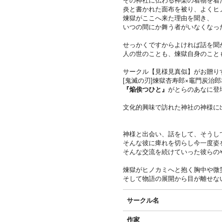
炎と書かれた面布を被り、よくヒ
煉獄がここへ来た理由を聞き、
いつの間にか舞う者がいなくなっ
せっかくですからよければ話を聞
人の世のことも、煉獄自身のこと
サークル【見様見真似】がお贈りする
[鬼滅の刃]煉獄杏寿郎×竈門炭治郎
『焔俟つひと』
がとらのあなに登
文化的興味で訪れた神社の神様に
神様と出会い、話をして、そうし
そんな彼に痺れを切らし今一度姿
そんな交流を続けていった彼らの
煉獄がヒノカミへと抱く胸中や微
そして物語の展開から目が離せな
サークル名
作家