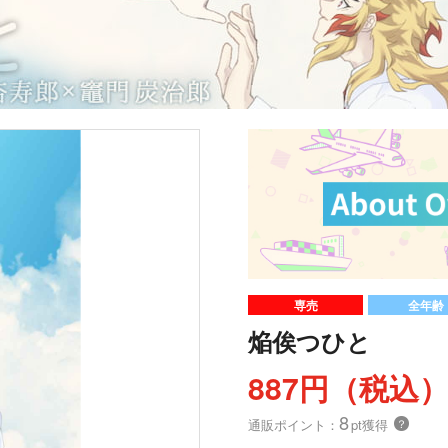
専売
全年齢
焔俟つひと
887円（税込
8
通販ポイント：
pt獲得
？