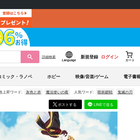
新規登録
ログイン
詳細
検索
Language
カート
コミック・ラノベ
ホビー
映像/音楽/ゲーム
電子書
急上昇ワード:
灰色と赤
魔法使いの夜
人気ワード:
呪術廻戦
鬼滅の刃
ポストする
LINEで送る