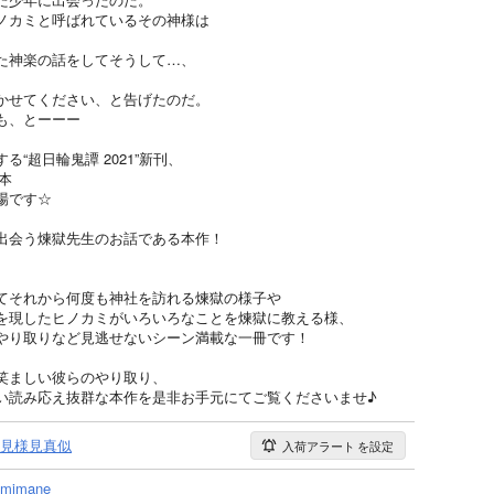
ノカミと呼ばれているその神様は
た神楽の話をしてそうして…、
かせてください、と告げたのだ。
も、とーーー
“超日輪鬼譚 2021”新刊、
本
場です☆
出会う煉獄先生のお話である本作！
てそれから何度も神社を訪れる煉獄の様子や
を現したヒノカミがいろいろなことを煉獄に教える様、
やり取りなど見逃せないシーン満載な一冊です！
笑ましい彼らのやり取り、
い読み応え抜群な本作を是非お手元にてご覧くださいませ♪
見様見真似
入荷アラート
を設定
mimane