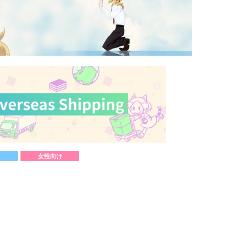
女性向け
）