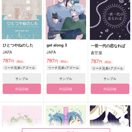
ひとつやねのした
get along 3
一世一代の恋なれば
JAFA
JAFA
蒼茫屋
787
787
787
円
円
円
（税込）
（税込）
（税込）
リーチ兄弟×アズール
リーチ兄弟×アズール
リーチ兄弟×アズール
サンプル
サンプル
サンプル
作品詳細
作品詳細
作品詳細