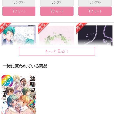
サンプル
サンプル
サンプル
カート
カート
カート
境界で嗤う
ハグHUG
emotional changes
游文堂
EOSTRE
JAFA
614
787
787
円
円
円
（税込）
（税込）
（税込）
リーチ兄弟×アズール
リーチ兄弟×アズール
リーチ兄弟×アズール
もっと見る！
サンプル
サンプル
サンプル
作品詳細
作品詳細
作品詳細
一緒に買われている商品
ハグHUG
ラブレターは何度でも
一世一代の恋なれば
EOSTRE
JAFA
蒼茫屋
787
629
787
円
円
専売
専売
円
専売
（税込）
（税込）
（税込）
その他
その他
その他
リーチ兄弟×アズール
リーチ兄弟×アズール
リーチ兄弟×アズール
サンプル
サンプル
サンプル