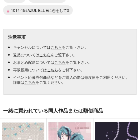
#
1014-15#AZUL BLUEに恋をして3
注意事項
キャンセルについては
こちら
をご覧下さい。
返品については
こちら
をご覧下さい。
おまとめ配送については
こちら
をご覧下さい。
再販投票については
こちら
をご覧下さい。
イベント応募券付商品などをご購入の際は毎度便をご利用ください。
詳細は
こちら
をご覧ください。
一緒に買われている同人作品または類似商品