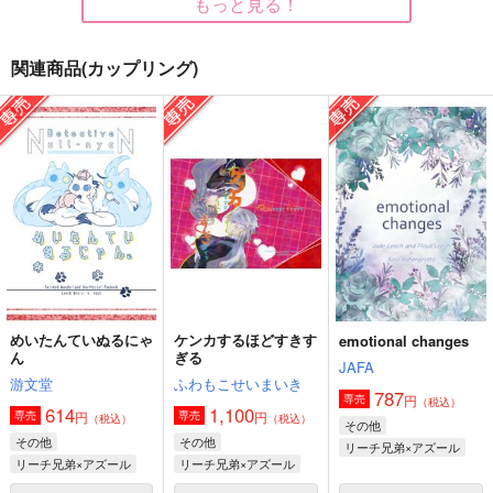
もっと見る！
関連商品(カップリング)
ラブレターは何度でも
ハピエンルートAorB
Vaultarium
JAFA
マグロ旅館
EOSTRE
629
787
1,257
円
円
円
（税込）
（税込）
（税込）
リーチ兄弟×アズール
アズール×リーチ兄弟
リーチ兄弟×アズール
サンプル
サンプル
サンプル
作品詳細
作品詳細
作品詳細
めいたんていぬるにゃ
ケンカするほどすきす
emotional changes
ん
ぎる
JAFA
游文堂
ふわもこせいまいき
787
円
専売
（税込）
614
1,100
円
円
専売
専売
（税込）
（税込）
その他
その他
その他
リーチ兄弟×アズール
リーチ兄弟×アズール
リーチ兄弟×アズール