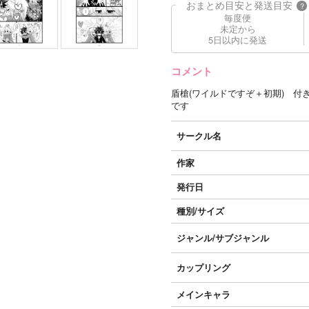
おまとめ目安と発送目安
?
毎度便
未定から
5日以内に発送
コメント
盾槍(ワイルドですぞ＋初期) 
です
サークル名
作家
発行日
種別/サイズ
ジャンル/
サブジャンル
カップリング
メインキャラ