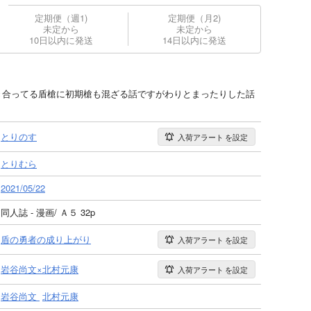
定期便（週1)
定期便（月2)
未定から
未定から
10日以内に発送
14日以内に発送
付き合ってる盾槍に初期槍も混ざる話ですがわりとまったりした話
とりのす
入荷アラート
を設定
とりむら
2021/05/22
同人誌 - 漫画/ Ａ５ 32p
盾の勇者の成り上がり
入荷アラート
を設定
岩谷尚文×北村元康
入荷アラート
を設定
岩谷尚文
北村元康