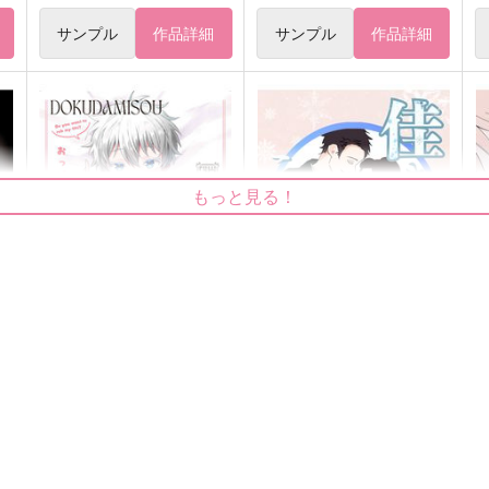
サンプル
作品詳細
サンプル
作品詳細
もっと見る！
五条悟♀おっぱいマウスパッ
佳き日、これからも
ド(巨乳カード付き）
はぴはぴぱいなぽー
ドクダミ僧
472
円
（税込）
660
円
9
（税込）
狛治×恋雪
五条悟