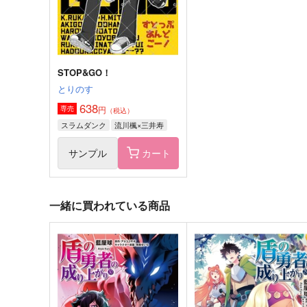
村田×愈史郎
サンプル
作品詳細
サンプル
作品詳細
STOP&GO！
とりのす
638
円
専売
（税込）
スラムダンク
流川楓×三井寿
サンプル
カート
一緒に買われている商品
泣いてしまうにはまだ早い
恋して愛して荼き死めて
らむねむら
ドクダミ僧
787
550
円
円
（税込）
（税込）