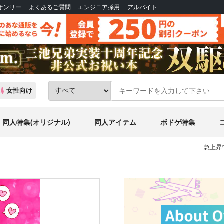
Bオンリー
よくあるご質問
エンジニア採用
アルバイト
女性向け
同人特集(オリジナル)
同人アイテム
ボドゲ特集
急上昇