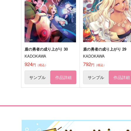
轟焦凍×爆豪勝己
荼毘×死柄木弔
サンプル
作品詳細
サンプル
作品詳細
盾の勇者の成り上がり 30
盾の勇者の成り上がり 29
KADOKAWA
KADOKAWA
924
792
円
円
（税込）
（税込）
サンプル
作品詳細
サンプル
作品詳細