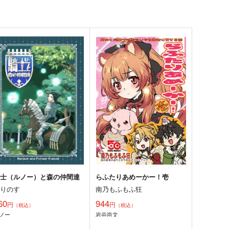
騎士（ルノー）と森の仲間達
らふたりあめーかー！壱
とりのす
南乃もふもふ狂
60
944
円
円
（税込）
（税込）
ノー
岩谷尚文