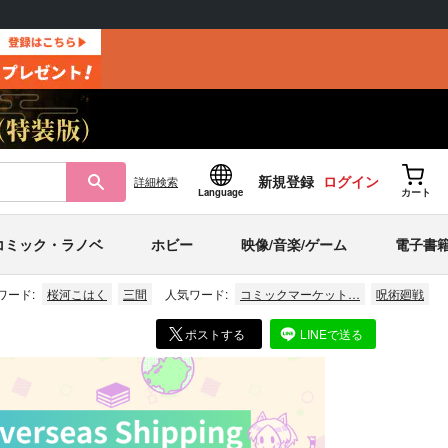
新規登録
ログイン
詳細
検索
Language
カート
コミック・ラノベ
ホビー
映像/音楽/ゲーム
電子書
ワード:
桜河こはく
三間
人気ワード:
コミックマーケット…
呪術廻戦
ポストする
LINEで送る