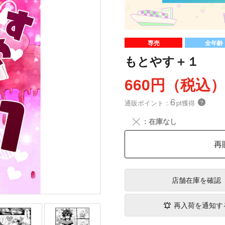
専売
全年齢
もとやす＋１
660円（税込
6
通販ポイント：
pt獲得
？
╳
：在庫なし
再
店舗在庫
を確認
再入荷を通知す