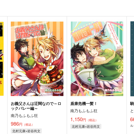
お義父さんは迂闊なので～ロ
盾康危機一髪！
ックバレー編～
南乃もふもふ狂
南乃もふもふ狂
1,150
6
円
（税込）
986
円
（税込）
ル
北村元康×岩谷尚文
北村元康×岩谷尚文