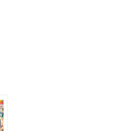
サンプル
作品詳細
サンプル
作品詳細
とどばくだいすきクラブ
らむねむら
990
円
（税込）