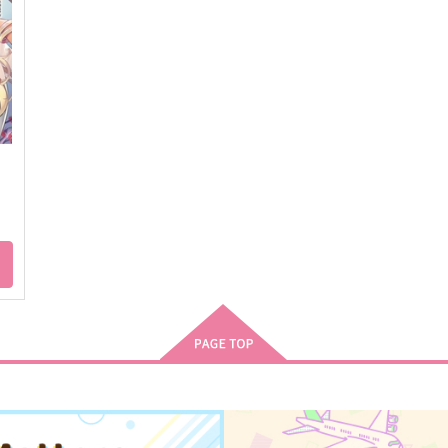
轟焦凍×爆豪勝己
サンプル
作品詳細