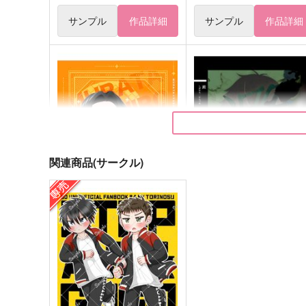
サンプル
作品詳細
サンプル
作品詳細
関連商品(サークル)
むらゆしアンソロジー2026-
澱 -よどめき-
anyone-
かんづめ
四つ足の
880
円
（税込）
1,415
円
（税込）
Speciale