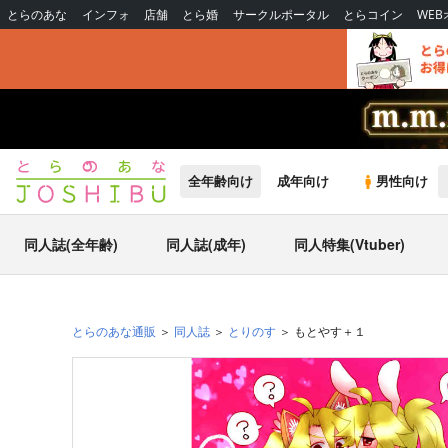
とらのあな
インフォ
店舗
とら婚
サークルポータル
とらコイン
WE
全年齢向け
成年向け
男性向け
同人誌(全年齢)
同人誌(成年)
同人特集(Vtuber)
とらのあな通販
同人誌
とりのす
もとやす＋１