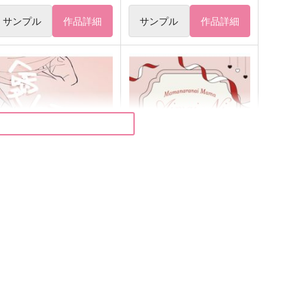
サンプル
作品詳細
サンプル
作品詳細
「愛してる」って言え！
ままならないままあいまいに
ファッションセンターしばむ
らむねむら
ら
787
円
（税込）
44
円
轟焦凍×爆豪勝己
（税込）