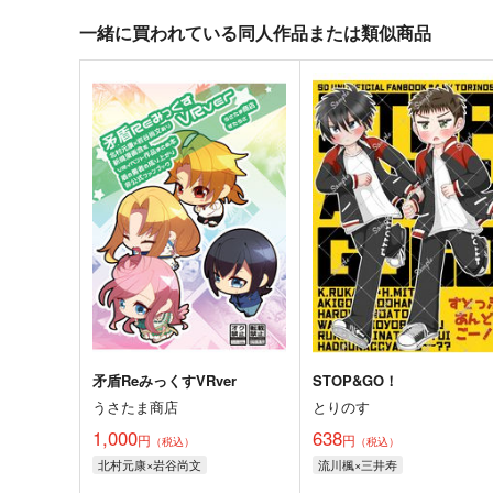
一緒に買われている同人作品または類似商品
矛盾ReみっくすVRver
STOP&GO！
うさたま商店
とりのす
1,000
638
円
円
（税込）
（税込）
北村元康×岩谷尚文
流川楓×三井寿