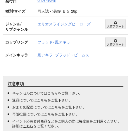
発行日
2021/05/16
種別/サイズ
同人誌 - 漫画/ Ｂ５ 28p
ジャンル/
エリオスライジングヒーローズ
入荷アラート
サブジャンル
カップリング
ブラッド×鳳アキラ
入荷アラート
メインキャラ
鳳アキラ
ブラッド・ビームス
注意事項
キャンセルについては
こちら
をご覧下さい。
返品については
こちら
をご覧下さい。
おまとめ配送については
こちら
をご覧下さい。
再販投票については
こちら
をご覧下さい。
イベント応募券付商品などをご購入の際は毎度便をご利用ください。
詳細は
こちら
をご覧ください。