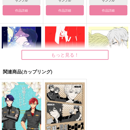
作品詳細
作品詳細
作品詳細
もっと見る！
関連商品(カップリング)
夜明けのポラリス
落花
Hello.cozy morning
スピカの棘
4989
こんにちは
944
717
440
円
円
円
（税込）
（税込）
（税込）
ブラッド×オスカー
伏見×漆羽洋児
黒崎蘭丸×カミュ
サンプル
サンプル
サンプル