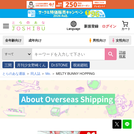
新規登録
ログイン
Language
カート
全年齢向け
成年向け
男性向け
女性向け
詳細
検索
三間
月刊少女野崎くん
Dr.STONE
呪術廻戦
とらのあな通販
同人誌
Mo.
MELTY BUNNY HOPPING