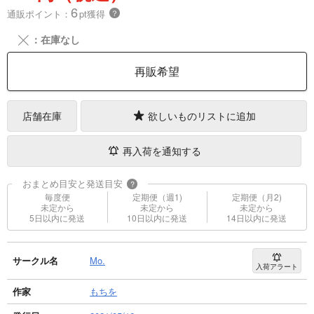
6
通販ポイント：
pt獲得
？
╳
：在庫なし
再販希望
店舗在庫
欲しいものリストに追加
再入荷を通知する
おまとめ目安と発送目安
?
毎度便
定期便（週1)
定期便（月2)
未定から
未定から
未定から
5日以内に発送
10日以内に発送
14日以内に発送
サークル名
Mo.
入荷アラート
作家
もちを