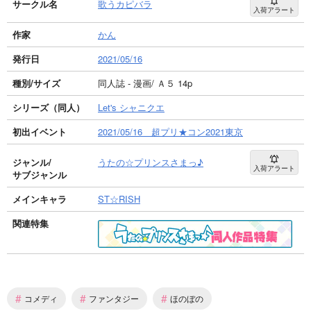
サークル名
歌うカピバラ
入荷アラート
作家
かん
発行日
2021/05/16
種別/サイズ
同人誌 - 漫画/ Ａ５ 14p
シリーズ（同人）
Let's シャニクエ
初出イベント
2021/05/16 超プリ★コン2021東京
ジャンル/
うたの☆プリンスさまっ♪
入荷アラート
サブジャンル
メインキャラ
ST☆RISH
関連特集
#
#
#
コメディ
ファンタジー
ほのぼの