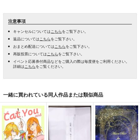
注意事項
キャンセルについては
こちら
をご覧下さい。
返品については
こちら
をご覧下さい。
おまとめ配送については
こちら
をご覧下さい。
再販投票については
こちら
をご覧下さい。
イベント応募券付商品などをご購入の際は毎度便をご利用ください。
詳細は
こちら
をご覧ください。
一緒に買われている同人作品または類似商品