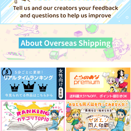
ひなたの黒猫ねえと呼
おとしものは六年生
かんたか
ぶ2
かんみや
反回神経10
かんみや
1,100
739
円
円
（税込）
（税込）
550
円
（税込）
善法寺伊作
大和敢助×諸伏高明
小黒
サンプル
サンプル
サンプル
作品詳細
作品詳細
作品詳細
ながいゆめ
二人にまつわるエトセ
トラ