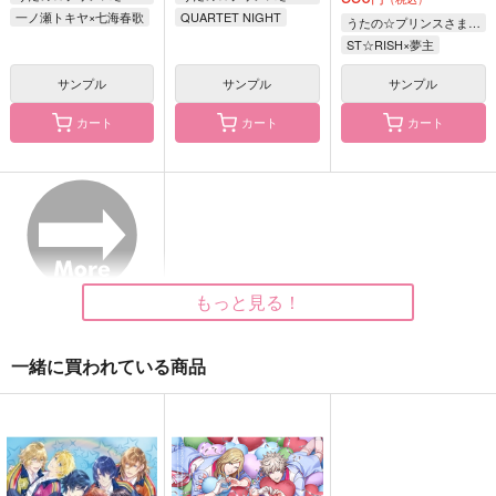
一ノ瀬トキヤ×七海春歌
QUARTET NIGHT
うたの☆プリンスさまっ♪
ST☆RISH
ST☆RISH×夢主
ST☆RISHが見守って
Let’s Enjoy 「Miracl
たにぱにっく
いたらトキヤと春歌が
e」!!
たにぱにっく
結婚することになった
サンプル
サンプル
サンプル
Cedor Child
ちょんぼりちょろり
件
629
円
（税込）
2,044
572
カート
カート
カート
円
円
（税込）
（税込）
グレイ・リヴァース
一ノ瀬トキヤ×七海春歌
サンプル
サンプル
サンプル
作品詳細
作品詳細
作品詳細
もっと見る！
一緒に買われている商品