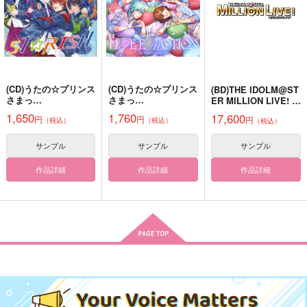
Let's take ONE
シンデレラフューチャ
ひなたの黒猫ねえと呼
ー
ぶ
Nachtmusik
AnZ館
かんみや
2,357
円
（税込）
1,022
550
円
円
（税込）
（税込）
カイザー×潔世一
小黒
五条悟×虎杖悠仁
(CD)うたの☆プリンス
(CD)うたの☆プリンス
(BD)THE IDOLM@ST
さまっ
さまっ
ER MILLION LIVE! 1
サンプル
サンプル
サンプル
♪「PRISM FOREVE
♪ LIVE EMOTION 1st
2thLIVE DAY2 Let’s
1,650
1,760
17,600
円
円
円
（税込）
（税込）
R!」
Anniversary CD＜
（税込）
Sing! LIVE Blu-ray
作品詳細
作品詳細
作品詳細
QUARTET NIGHT Ver
.＞
サンプル
サンプル
サンプル
作品詳細
作品詳細
作品詳細