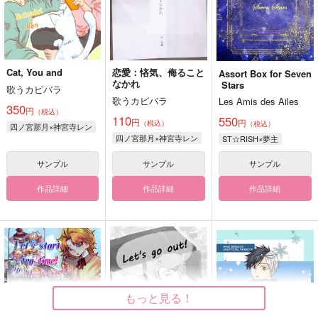
Cat, You and
恋愛：悋気、侮ること
Assort Box for Seven
なかれ
Stars
歌うカピバラ
歌うカピバラ
Les Amis des Ailes
350
円
（税込）
110
550
円
円
（税込）
（税込）
四ノ宮那月×神宮寺レン
四ノ宮那月×神宮寺レン
ST☆RISH×夢主
サンプル
サンプル
サンプル
作品詳細
作品詳細
作品詳細
もっと見る！