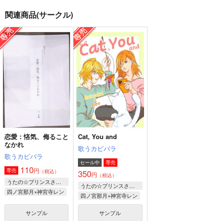
関連商品(サークル)
Let's start tea time!
Let's go out!
Let's play in the sno
w!
箱庭惑星
きのこ部屋
よせなべ
1,572
472
円
円
（税込）
（税込）
629
円
（税込）
ジョナサン×ディオ
フロイド×アズール
桜遥
サンプル
サンプル
サンプル
作品詳細
作品詳細
作品詳細
恋愛：悋気、侮ること
Cat, You and
なかれ
歌うカピバラ
歌うカピバラ
セール中
専売
110
円
専売
350
（税込）
円
（税込）
うたの☆プリンスさまっ♪
うたの☆プリンスさまっ♪
四ノ宮那月×神宮寺レン
四ノ宮那月×神宮寺レン
サンプル
サンプル