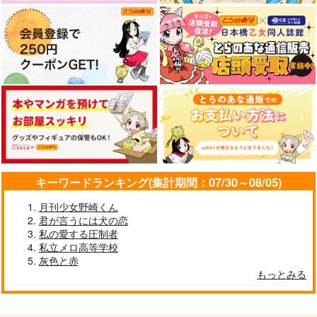
かんみや
まめかん屋
550
円
（税込）
1,450
円
（税込）
土井半助
澤村大地×菅原孝支
サンプル
サンプル
作品詳細
作品詳細
キーワードランキング(集計期間：07/30～08/05)
月刊少女野崎くん
君が言うには犬の恋
私の愛する圧制者
私立メロ高等学校
灰色と赤
もっとみる