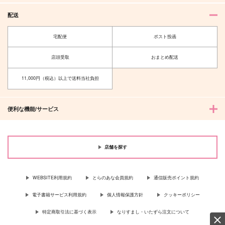
配送
宅配便
ポスト投函
店頭受取
おまとめ配送
11,000円（税込）以上で送料当社負担
便利な機能/サービス
店舗を探す
WEBSITE利用規約
とらのあな会員規約
通信販売ポイント規約
電子書籍サービス利用規約
個人情報保護方針
クッキーポリシー
特定商取引法に基づく表示
なりすまし・いたずら注文について