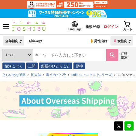
新規登録
ログイン
Language
カート
全年齢向け
成年向け
男性向け
女性向け
詳細
検索
桜河こはく
三間
薬屋のひとりごと
原神
とらのあな通販
同人誌
歌うカピバラ
Let's シャニクエ
(シリーズ)
Let's シ