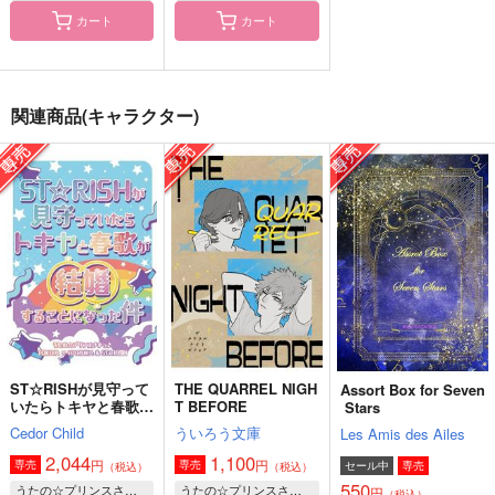
カート
カート
Let's get poor togeth
Let’s be Friends!
レッツ！クラ◯ナーチ
er!
ャレンジ
プラグマティズム
心のニーズ
アクルックス
関連商品(キャラクター)
472
円
（税込）
944
472
円
円
（税込）
観音坂独歩
（税込）
五条悟×虎杖悠仁
四ノ宮那月×一ノ瀬トキヤ
サンプル
サンプル
サンプル
作品詳細
作品詳細
作品詳細
ST☆RISHが見守って
THE QUARREL NIGH
Assort Box for Seven
いたらトキヤと春歌が
T BEFORE
Stars
結婚することになった
Cedor Child
ういろう文庫
Les Amis des Ailes
件
2,044
1,100
円
円
専売
専売
セール中
専売
（税込）
（税込）
550
うたの☆プリンスさまっ♪
うたの☆プリンスさまっ♪
円
（税込）