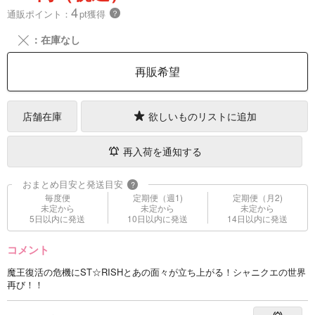
4
通販ポイント：
pt獲得
？
╳
：在庫なし
再販希望
店舗在庫
欲しいものリストに追加
再入荷を通知する
おまとめ目安と発送目安
?
毎度便
定期便（週1)
定期便（月2)
未定から
未定から
未定から
5日以内に発送
10日以内に発送
14日以内に発送
コメント
魔王復活の危機にST☆RISHとあの面々が立ち上がる！シャニクエの世界
再び！！