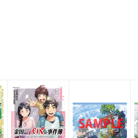
Fire Works!!
掌より愛をこめて
6Bエンピツ
MO-works.
787
629
円
円
（税込）
（税込）
田村三木ヱ門
壬氏×猫猫
サンプル
作品詳細
サンプル
作品詳細