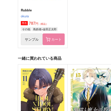
Rubble
okura
787
円
専売
（税込）
その他
島鉄雄×金田正太郎
サンプル
カート
一緒に買われている商品
Mellow Yellow Meow Flow
明智健悟 昼メシの流儀
チドリノ
ド・観光
715
660
円
円
（税込）
（税込）
アキラ×浅羽悠真
明智健悟×金田一一
サンプル
作品詳細
サンプル
作品詳細