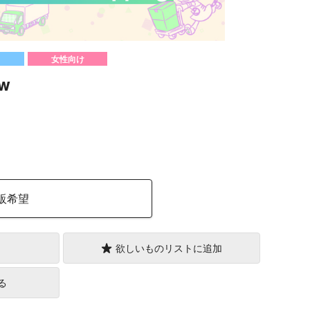
女性向け
ow
）
販希望
欲しいものリストに追加
る