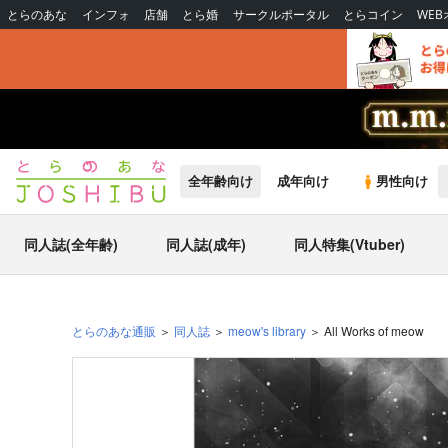
とらのあな
インフォ
店舗
とら婚
サークルポータル
とらコイン
WE
全年齢向け
成年向け
男性向け
同人誌(全年齢)
同人誌(成年)
同人特集(Vtuber)
とらのあな通販
同人誌
meow's library
All Works of meow