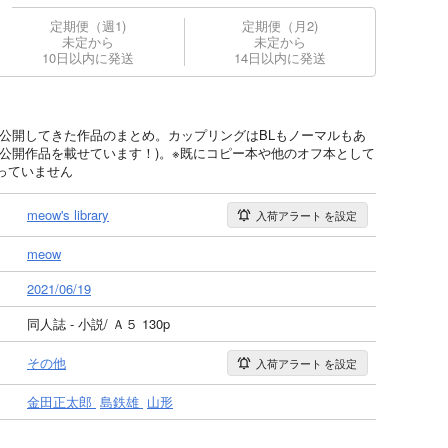
定期便（週1)
定期便（月2)
未定から
未定から
10日以内に発送
14日以内に発送
xivで公開してきた作品のまとめ。カップリングはBLもノーマルもあ
公開作品を載せています！)。※既にコピー本や他のオフ本として
っていません
meow's library
入荷アラート
を設定
meow
2021/06/19
同人誌 - 小説/ Ａ５ 130p
その他
入荷アラート
を設定
金田正太郎
島鉄雄
山形