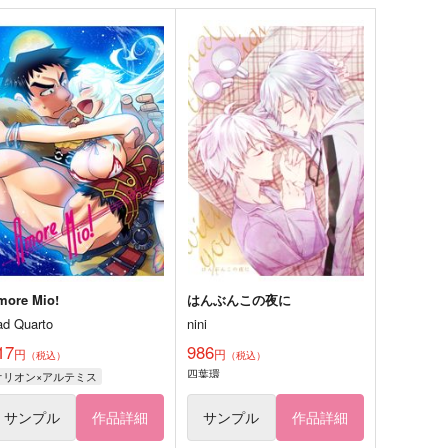
more Mio!
はんぶんこの夜に
ad Quarto
nini
17
986
円
円
（税込）
（税込）
四葉環
オリオン×アルテミス
サンプル
作品詳細
サンプル
作品詳細