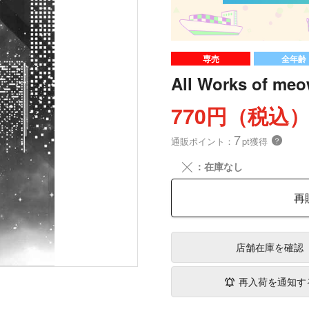
専売
全年齢
All Works of me
770円（税込
7
通販ポイント：
pt獲得
？
╳
：在庫なし
再
店舗在庫
を確認
再入荷を通知す