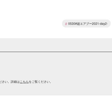
#
0530#超エアブー2021-day2-
ださい。詳細は
こちら
をご覧ください。