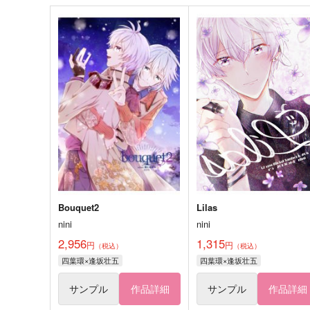
Bouquet2
Lilas
nini
nini
2,956
1,315
円
円
（税込）
（税込）
四葉環×逢坂壮五
四葉環×逢坂壮五
サンプル
作品詳細
サンプル
作品詳細