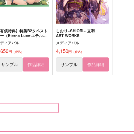
有償特典】特製B2タペスト
しおり−SHIORI− 立羽
ー（Eterna Luce-エテル
ART WORKS
 ルーチェ- りいち
メディアパル
メディアパル
 ART WORKS）
,650
4,150
円
円
（税込）
（税込）
サンプル
作品詳細
サンプル
作品詳細