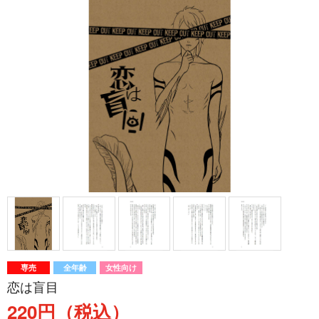
専売
全年齢
女性向け
恋は盲目
220円（税込）