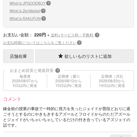
What is JPGOODBUY
?
What is ZenMarket
?
What is RAKUFUN
?
お支払い金額：
220円
+
送料+サービス料・手数料
?
お支払時期についてはこちらをご覧ください
?
店舗在庫
欲しいものリストに追加
おまとめ目安と発送目安
?
毎度便
定期便（週1)
定期便（月2)
2026/08/07から
2026/08/12から
2026/08/20から
5日以内に発送
10日以内に発送
14日以内に発送
コメント
錬金術の授業の事故で一時的に視力を失ったジェイドが普段どおりに過
ごそうとするのにやきもきするアズールとフロイドからのただアズール
とジェイドがいちゃいちゃしているだけの付き合っているアズジェイの
話です。