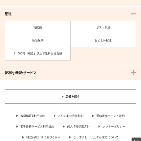
配送
宅配便
ポスト投函
店頭受取
おまとめ配送
11,000円（税込）以上で送料当社負担
便利な機能/サービス
店舗を探す
WEBSITE利用規約
とらのあな会員規約
通信販売ポイント規約
電子書籍サービス利用規約
個人情報保護方針
クッキーポリシー
特定商取引法に基づく表示
なりすまし・いたずら注文について