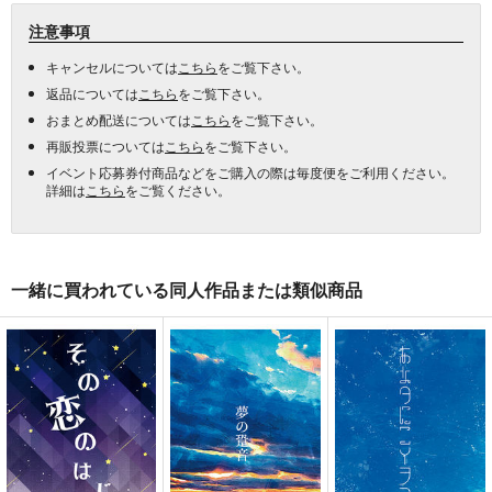
注意事項
キャンセルについては
こちら
をご覧下さい。
返品については
こちら
をご覧下さい。
おまとめ配送については
こちら
をご覧下さい。
再販投票については
こちら
をご覧下さい。
イベント応募券付商品などをご購入の際は毎度便をご利用ください。
詳細は
こちら
をご覧ください。
一緒に買われている同人作品または類似商品