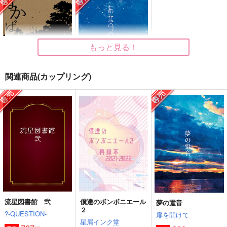
い
PY
蟹風味蒲鉾
ちょろね
coto coto
715
円
（税込）
629
495
円
円
（税込）
（税込）
山田利吉×小松田秀作
ジェイド×アズール
シュラウド兄弟×アズール
もっと見る！
サンプル
サンプル
サンプル
関連商品(カップリング)
作品詳細
作品詳細
作品詳細
はかばかしきしたい
あなタにこイヲスる
扉を開けて
扉を開けて
330
330
円
円
専売
専売
（税込）
（税込）
その他
その他
アズール×リーチ兄弟
アズール×ジェイド
サンプル
サンプル
カート
カート
流星図書館 弐
僕達のボンボニエール
夢の跫音
２
?-QUESTION-
扉を開けて
Contorno
いつか必ず死ぬことを
ぼくらのいろいろ
星屑インク堂
忘れるな