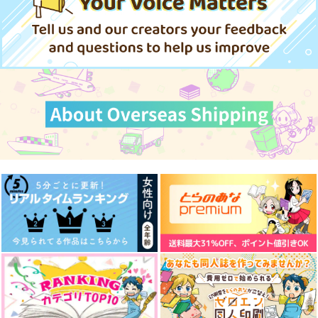
330
1,000
330
星屑インク堂
円
円
専売
専売
円
専売
（税込）
（税込）
（税込）
787
1,257
円
円
（税込）
（税込）
その他
その他
2,357
その他
円
（税込）
アズール×ジェイド
ジェイド×アズール
アズール×ジェイド
アズール×ジェイド
アズール×ジェイド
アズール×ジェイド
サンプル
サンプル
サンプル
サンプル
サンプル
サンプル
カート
カート
カート
作品詳細
作品詳細
作品詳細
あなタにこイヲスる
扉を開けたその先で
その輪郭を教えて
恋はモウモク、明日は
扉を開けて
天国
Chocolate jam
しおから
一文字草
330
円
専売
1,430
944
（税込）
円
円