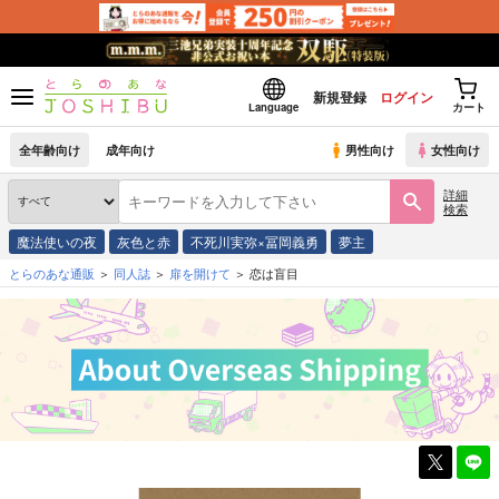
新規登録
ログイン
Language
カート
全年齢向け
成年向け
男性向け
女性向け
詳細
検索
魔法使いの夜
灰色と赤
不死川実弥×冨岡義勇
夢主
とらのあな通販
同人誌
扉を開けて
恋は盲目