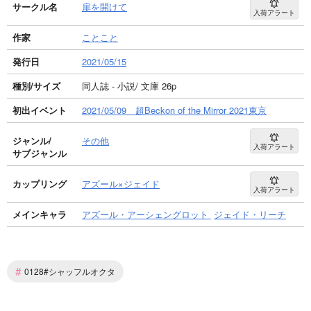
サークル名
扉を開けて
入荷アラート
作家
ことこと
発行日
2021/05/15
種別/サイズ
同人誌 - 小説/ 文庫 26p
初出イベント
2021/05/09 超Beckon of the Mirror 2021東京
ジャンル/
その他
入荷アラート
サブジャンル
カップリング
アズール×ジェイド
入荷アラート
メインキャラ
アズール・アーシェングロット
ジェイド・リーチ
#
0128#シャッフルオクタ