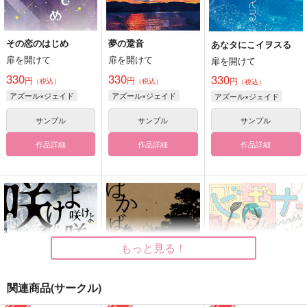
その恋のはじめ
夢の跫音
あなタにこイヲスる
扉を開けて
扉を開けて
扉を開けて
330
330
330
円
円
円
（税込）
（税込）
（税込）
アズール×ジェイド
アズール×ジェイド
アズール×ジェイド
サンプル
サンプル
サンプル
作品詳細
作品詳細
作品詳細
もっと見る！
関連商品(サークル)