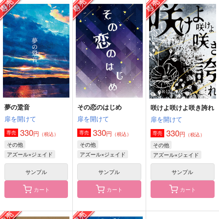
咲けよ咲けよ咲き誇れ
はかばかしきしたい
ビギナーシェフ
扉を開けて
扉を開けて
ちっくたっく
330
330
1,887
円
円
円
（税込）
（税込）
（税込）
ジェイド・リーチ
アズール×ジェイド
アズール×リーチ兄弟
サンプル
サンプル
サンプル
作品詳細
作品詳細
作品詳細
夢の跫音
その恋のはじめ
咲けよ咲けよ咲き誇れ
扉を開けて
扉を開けて
扉を開けて
330
330
330
円
円
専売
専売
円
専売
（税込）
（税込）
（税込）
その他
その他
その他
アズール×ジェイド
アズール×ジェイド
アズール×ジェイド
サンプル
サンプル
サンプル
カート
カート
カート
君と飽きるまで恋した
HAPPY HAPPY HAP
恋は盲目！