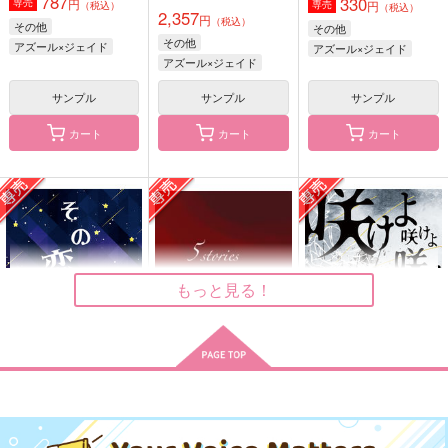
787
ホルン吹きの休日
330
coto coto
円
専売
円
専売
（税込）
（税込）
2,357
aice
円
（税込）
787
その他
2,970
その他
円
円
（税込）
（税込）
1,572
その他
円
アズール×ジェイド
アズール×ジェイド
（税込）
ジェイド×アズール
イデア×アズール
アズール×ジェイド
アズール・アーシェング
ロット
サンプル
サンプル
サンプル
サンプル
サンプル
サンプル
カート
カート
カート
作品詳細
作品詳細
作品詳細
もっと見る！
その恋のはじめ
5 stories about tea
咲けよ咲けよ咲き誇れ
僕達のボンボニエール
流星図書館 弐
have it bad
扉を開けて
千の亡羊
扉を開けて
２
?-QUESTION-
ホルン吹きの休日