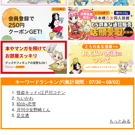
（税込）
（税込）
440
その他
円
茅ヶ崎至
（税込）
フロイド×ジェイド
アズール×ジェイド
轟焦凍×爆豪勝己
サンプル
サンプル
サンプル
サンプル
カート
作品詳細
作品詳細
作品詳細
キーワードランキング(集計期間：07/30～08/02)
怪盗キッド×江戸川コナン
ちいかわ
狛治×恋雪
月刊少女野崎くん
ハピエンルートAorB
あなたの××に触れた
足立透
い
マグロ旅館
もっとみる
プラグマライト
787
円
（税込）
1,572
円
（税込）