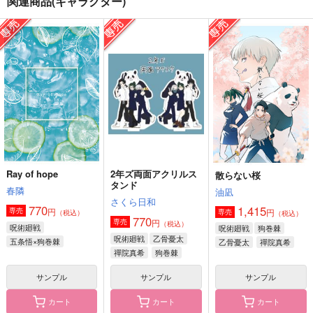
関連商品(キャラクター)
散らない桜
ともだちルール
name.
油凪
彼方。
木枯らしキャンプ
1,415
944
1,100
円
円
円
（税込）
（税込）
（税込）
狗巻棘
乙骨憂太×狗巻棘
五条悟×伏黒恵
サンプル
サンプル
サンプル
作品詳細
作品詳細
作品詳細
Ray of hope
2年ズ両面アクリルス
散らない桜
タンド
春隣
油凪
さくら日和
770
1,415
円
専売
円
専売
（税込）
（税込）
770
円
専売
（税込）
呪術廻戦
呪術廻戦
狗巻棘
呪術廻戦
乙骨憂太
五条悟×狗巻棘
乙骨憂太
禪院真希
禪院真希
狗巻棘
サンプル
サンプル
サンプル
カート
カート
カート