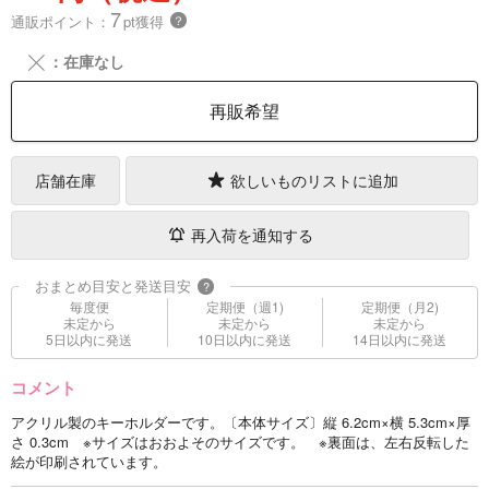
7
通販ポイント：
pt獲得
？
╳
：在庫なし
再販希望
店舗在庫
欲しいものリストに追加
再入荷を通知する
おまとめ目安と発送目安
?
毎度便
定期便（週1)
定期便（月2)
未定から
未定から
未定から
5日以内に発送
10日以内に発送
14日以内に発送
コメント
アクリル製のキーホルダーです。〔本体サイズ〕縦 6.2cm×横 5.3cm×厚
さ 0.3cm ※サイズはおおよそのサイズです。 ※裏面は、左右反転した
絵が印刷されています。