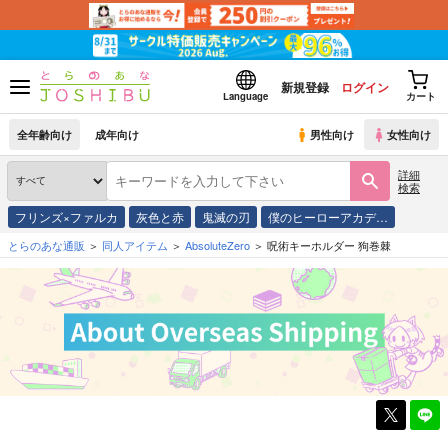
新規登録
ログイン
Language
カート
全年齢向け
成年向け
男性向け
女性向け
詳細
検索
フリンズ×ファルカ
灰色と赤
鬼滅の刃
僕のヒーローアカデ…
とらのあな通販
同人アイテム
AbsoluteZero
呪術キーホルダー 狗巻棘