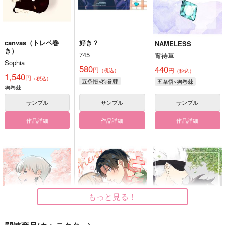
canvas（トレペ巻
好き？
NAMELESS
き）
745
宵待草
Sophia
580
440
円
円
（税込）
（税込）
1,540
円
（税込）
五条悟×狗巻棘
五条悟×狗巻棘
狗巻棘
サンプル
サンプル
サンプル
作品詳細
作品詳細
作品詳細
もっと見る！