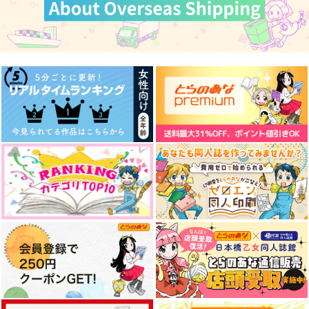
双方に重い
家内小康
一石亭にて
LiLi
ワグカク
ワグカク
110
787
629
円
円
円
（税込）
（税込）
（税込）
家入硝子
五条悟
五条悟×虎杖悠仁
サンプル
サンプル
サンプル
作品詳細
作品詳細
作品詳細
おっとげわんにゃんパ
ラダイスFever
BLACK mew mew
セール中
専売
1,760
円
（税込）
呪術廻戦
乙骨憂太×狗巻棘
ラヴィダヴィピッツァ
uchimi 再録集
アクリルキーホルダー
サンプル
（五）
コトブキタイ
uchimi