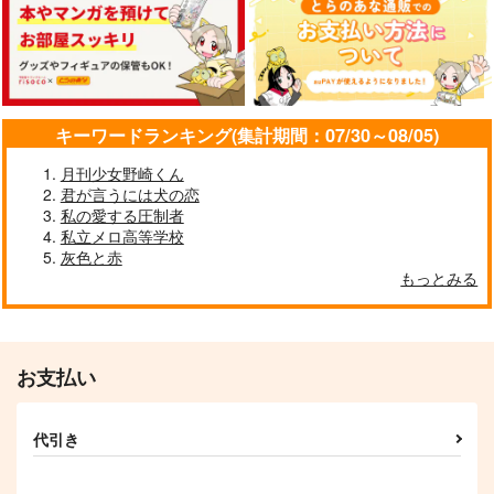
カート
平凡人生
770
1,729
円
円
（税込）
（税込）
550
円
五条悟
（税込）
五条悟×夏油傑
五条悟
サンプル
サンプル
サンプル
キーワードランキング(集計期間：07/30～08/05)
作品詳細
作品詳細
作品詳細
月刊少女野崎くん
君が言うには犬の恋
私の愛する圧制者
私立メロ高等学校
灰色と赤
もっとみる
お支払い
Ray of hope
NANDAKORE五棘劇
代引き
明日は我が身です！
場vol.01裏稼業編
春隣
ぽわちゅちゅ
宴会場