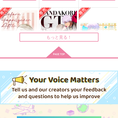
月は見ていた
と或るじゅごんしのチ
.over
ャイルドフッド
Arpeggio
um
ラクエンノキズ
787
1,257
円
円
（税込）
（税込）
572
円
（税込）
五条悟×狗巻棘
五条悟×虎杖悠仁
五条悟×狗巻棘
もっと見る！
サンプル
サンプル
サンプル
作品詳細
作品詳細
作品詳細
Before Happily ever
NANDAKORE五棘劇
好き？
After
場vol.01裏稼業編
745
送水管1126番
宴会場
580
円
専売
（税込）
550
472
円
円
専売
専売
（税込）
（税込）
呪術廻戦
呪術廻戦
呪術廻戦
五条悟×狗巻棘
乙骨憂太×狗巻棘
五条悟×狗巻棘
サンプル
サンプル
サンプル
カート
カート
カート