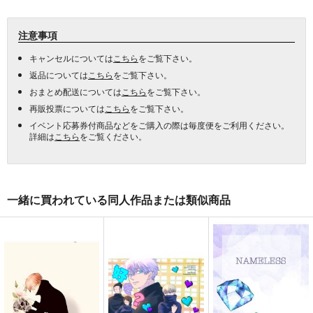
注意事項
キャンセルについては
こちら
をご覧下さい。
返品については
こちら
をご覧下さい。
おまとめ配送については
こちら
をご覧下さい。
再販投票については
こちら
をご覧下さい。
イベント応募券付商品などをご購入の際は毎度便をご利用ください。
詳細は
こちら
をご覧ください。
一緒に買われている同人作品または類似商品