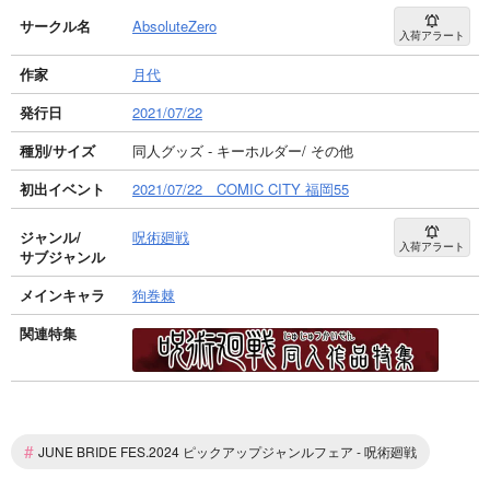
サークル名
AbsoluteZero
入荷アラート
作家
月代
発行日
2021/07/22
種別/サイズ
同人グッズ - キーホルダー/ その他
初出イベント
2021/07/22 COMIC CITY 福岡55
ジャンル/
呪術廻戦
入荷アラート
サブジャンル
メインキャラ
狗巻棘
関連特集
#
JUNE BRIDE FES.2024 ピックアップジャンルフェア - 呪術廻戦