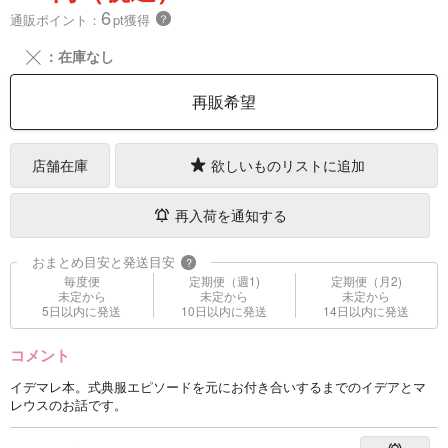
6
通販ポイント：
pt獲得
？
╳
：在庫なし
再販希望
店舗在庫
欲しいものリストに追加
再入荷を通知する
おまとめ目安と発送目安
?
毎度便
定期便（週1)
定期便（月2)
未定から
未定から
未定から
5日以内に発送
10日以内に発送
14日以内に発送
コメント
イデマレ本。式典服エピソードを元にお付き合いするまでのイデアとマ
レウスのお話です。