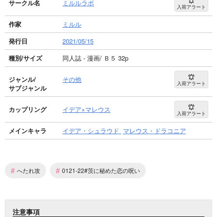
サークル名
ミルルラボ
入荷アラート
作家
ミルル
発行日
2021/05/15
種別/サイズ
同人誌 - 漫画/ Ｂ５ 32p
ジャンル/
その他
入荷アラート
サブジャンル
カップリング
イデア×マレウス
入荷アラート
メインキャラ
イデア・シュラウド
マレウス・ドラコニア
#
#
へたれ攻
0121-22#茨に秘めた恋の呪い
注意事項