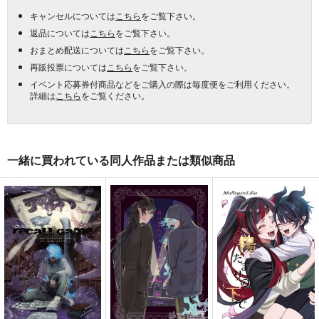
キャンセルについては
こちら
をご覧下さい。
返品については
こちら
をご覧下さい。
おまとめ配送については
こちら
をご覧下さい。
再販投票については
こちら
をご覧下さい。
イベント応募券付商品などをご購入の際は毎度便をご利用ください。
詳細は
こちら
をご覧ください。
一緒に買われている同人作品または類似商品