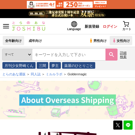
新規登録
ログイン
Language
カート
全年齢向け
成年向け
男性向け
女性向け
詳細
検索
月刊少女野崎くん
三間
夢主
薬屋のひとりごと
とらのあな通販
同人誌
ミルルラボ
Goldenmagic