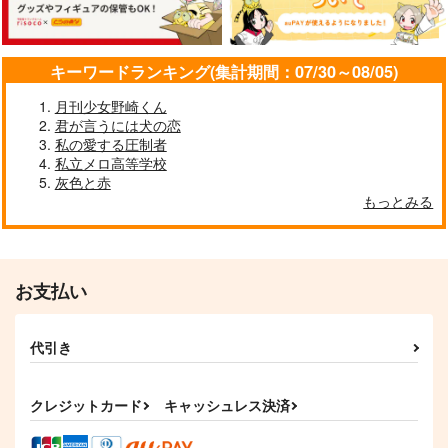
787
944
円
円
（税込）
（税込）
マレウス×リリア
レオナ×マレウス
アズール×イデア
サンプル
サンプル
サンプル
キーワードランキング(集計期間：07/30～08/05)
作品詳細
作品詳細
作品詳細
月刊少女野崎くん
君が言うには犬の恋
私の愛する圧制者
私立メロ高等学校
灰色と赤
もっとみる
お支払い
代引き
飛び級少年と妖精の王
あらずや五条 第五幕
lullaby
女さま
『死ぬお呪い』
クロエ
クレジットカード
キャッシュレス決済
はらぺこっぷす
やまやま
1,572
円
（税込）
715
1,257
円
円
（税込）
（税込）
マレウス×レオナ