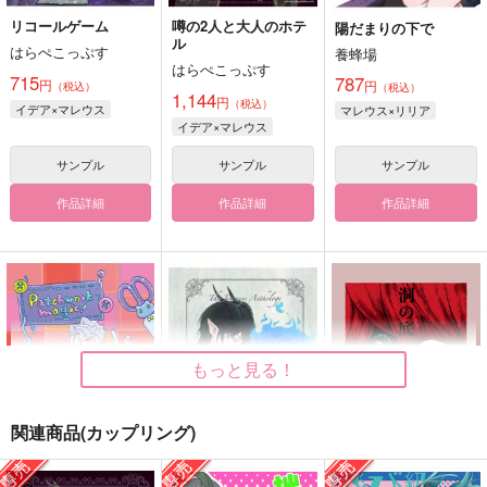
リコールゲーム
噂の2人と大人のホテ
陽だまりの下で
ル
はらぺこっぷす
養蜂場
はらぺこっぷす
715
787
円
円
（税込）
（税込）
1,144
円
（税込）
イデア×マレウス
マレウス×リリア
イデア×マレウス
サンプル
サンプル
サンプル
作品詳細
作品詳細
作品詳細
もっと見る！
関連商品(カップリング)