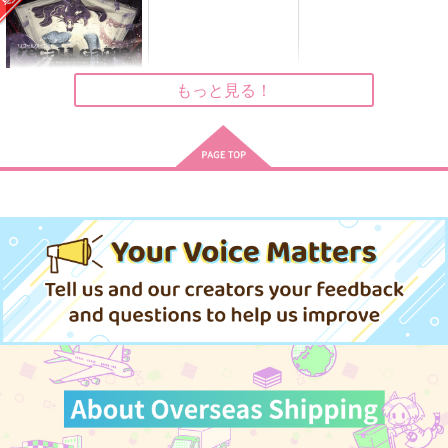
Veronica Persica
472
1,257
円
円
（税込）
（税込）
472
円
（税込）
マレウス×イデア
マレウス×イデア
イデア×マレウス
もっと見る！
サンプル
サンプル
サンプル
作品詳細
作品詳細
作品詳細
リコールゲーム
はらぺこっぷす
715
円
専売
（税込）
その他
イデア×マレウス
サンプル
カート
ピクニックの耐えられ
こどもの王国
そこそこ明るい家族計
ない重さ
画
犬小屋
ニュータウンRPG
ムッ天下！