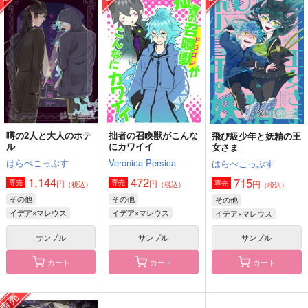
Patchwork magic！
Bon Voyage!
洞の底
ざらめのお城
四季書房
犬小屋
572
3,929
944
円
円
円
（税込）
（税込）
（税込）
イデア×アズール
マレウス×イデア
マレウス×イデア
サンプル
サンプル
サンプル
作品詳細
作品詳細
作品詳細
噂の2人と大人のホテ
拙者の召喚獣がこんな
飛び級少年と妖精の王
ル
にカワイイ
女さま
はらぺこっぷす
Veronica Persica
はらぺこっぷす
1,144
472
715
円
円
専売
専売
円
専売
（税込）
（税込）
（税込）
その他
その他
その他
イデア×マレウス
イデア×マレウス
イデア×マレウス
サンプル
サンプル
サンプル
カート
カート
カート
ともはながくあれ
The Egg
拙者の召喚獣がこんな
にカワイイ
ニュータウンRPG
月餅亭