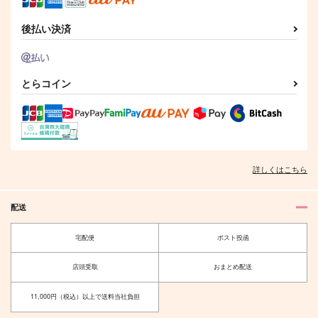
虎杖悠仁
イデア×マレウス
後払い決済
サンプル
サンプル
サンプル
作品詳細
作品詳細
作品詳細
とらコイン
詳しくはこちら
配送
宅配便
ポスト投函
Requiem
エメラルド
クロエ
クロエ
店頭受取
おまとめ配送
1,257
472
円
円
（税込）
（税込）
11,000円（税込）以上で送料当社負担
マレウス×レオナ
マレウス×レオナ