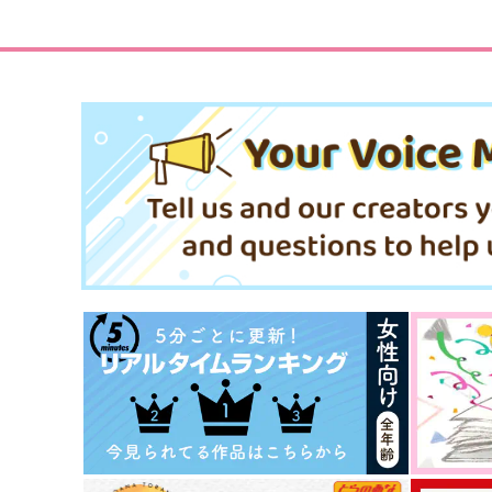
1,150
2,829
円
円
（税込）
（税込）
オベロン
五条悟×夏油傑
サンプル
作品詳細
サンプル
作品詳細
受田と攻原
最強の魔導書は黒歴史ノー
ト!? 召喚されたオタクが異
KADOKAWA
界で無双したらなぜか敵将
一迅社
から溺愛されています 2
902
円
（税込）
847
円
（税込）
サンプル
作品詳細
サンプル
作品詳細
私の世界のすべて
ちみたちのちいさなぼうけ
筋肉将軍
fell.