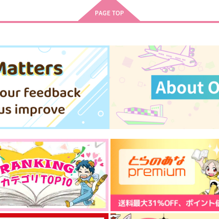
2,672
629
5
円
円
（税込）
（税込）
オベロン
QUARTET NIGHT
サンプル
作品詳細
サンプル
作品詳細
辺境の地へ飛ばされたオメガ
世
軍医は、最強将軍に溺愛され
軍
る
アルファポリス
1,650
円
（税込）
サンプル
作品詳細
ん