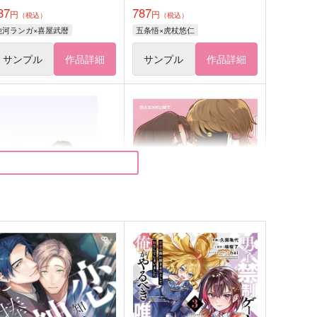
87
787
円
円
（税込）
（税込）
馳河ランガ×喜屋武暦
五条悟×虎杖悠仁
サンプル
作品詳細
サンプル
作品詳細
urora
ここから始まるってことです
か
皐月晴れ