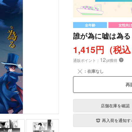
全年齢
女性向
誰が為に嘘は為る
1,415円（税
12
通販ポイント：
pt獲得
？
╳
：在庫なし
再
店舗在庫
を確認
再入荷を通知す