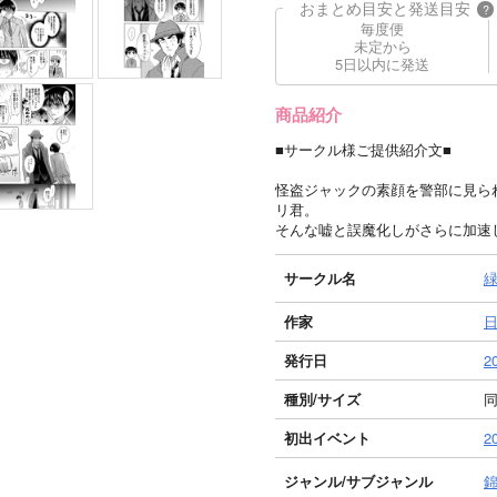
おまとめ目安と発送目安
?
毎度便
未定から
5日以内に発送
商品紹介
■サークル様ご提供紹介文■
怪盗ジャックの素顔を警部に見ら
リ君。
そんな嘘と誤魔化しがさらに加速
サークル名
作家
発行日
2
種別/サイズ
同
初出イベント
2
ジャンル/
サブジャンル