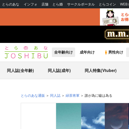
とらのあな
インフォ
店舗
とら婚
サークルポータル
とらコイン
WE
全年齢向け
成年向け
男性向け
同人誌(全年齢)
同人誌(成年)
同人特集(Vtuber)
とらのあな通販
同人誌
緑茶将軍
誰が為に嘘は為る