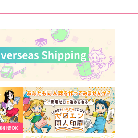
大吉農園
50
円
（税込）
1,100
円
（税込）
高杉晋作×藤丸立香♀
雷電将軍
サンプル
作品詳細
サンプル
作品詳細