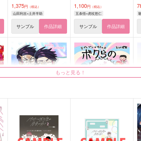
1,375
1,100
7
円
円
（税込）
（税込）
山田利吉×土井半助
五条悟×虎杖悠仁
サンプル
作品詳細
サンプル
作品詳細
もっと見る！
オレにガチ恋営業させるな
ボクらの予言書戦記
a
や！
樋端