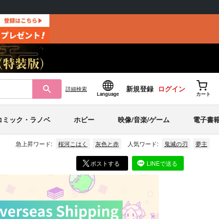
新規登録
ログイン
詳細
検索
Language
カート
コミック・ラノベ
ホビー
映像/音楽/ゲーム
電子書
急上昇ワード:
桜河こはく
灰色と赤
人気ワード:
鬼滅の刃
夢主
ポストする
LINEで送る