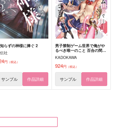
家にいる犬
,572
円
（税込）
572
円
（税込）
フィガロ×ファウスト
マックス×カート
サンプル
作品詳細
サンプル
作品詳細
知らずの神様に捧ぐ 2
男子禁制ゲーム世界で俺がや
るべき唯一のこと 百合の間に
祥伝社
挟まる男として転生してしま
KADOKAWA
いました 3
24
円
（税込）
924
円
（税込）
サンプル
作品詳細
サンプル
作品詳細
lash138
【原神】ねこぬいアクリルキ
ーホルダー（雷電将軍）
火蝕