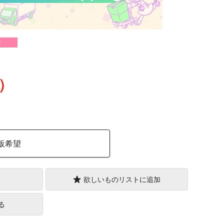
け
込）
販希望
欲しいものリストに追加
る