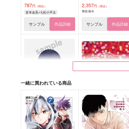
787
2,357
円
円
（税込）
（税込）
男監督生
皆本金吾×七松小平太
サンプル
作品詳細
サンプル
作品詳細
一緒に買われている商品
reminisce
リボンの端に想いを乗せて
皐月晴れ
壱万壱庵