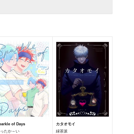
parkle of Days
カタオモイ
あったか～い
緑茶派