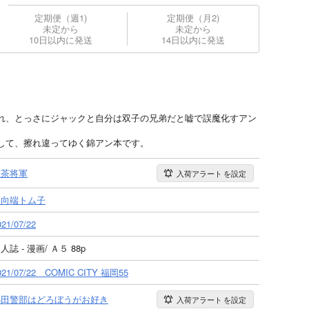
定期便（週1)
定期便（月2)
未定から
未定から
10日以内に発送
14日以内に発送
れ、とっさにジャックと自分は双子の兄弟だと嘘で誤魔化すアン
して、擦れ違ってゆく錦アン本です。
緑茶将軍
入荷アラート
を設定
日向端トム子
021/07/22
人誌 - 漫画/ Ａ５ 88p
021/07/22 COMIC CITY 福岡55
錦田警部はどろぼうがお好き
入荷アラート
を設定