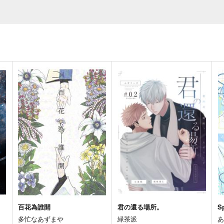
百花為誰開
君の還る場所。
S
多忙なあずまや
緑茶派