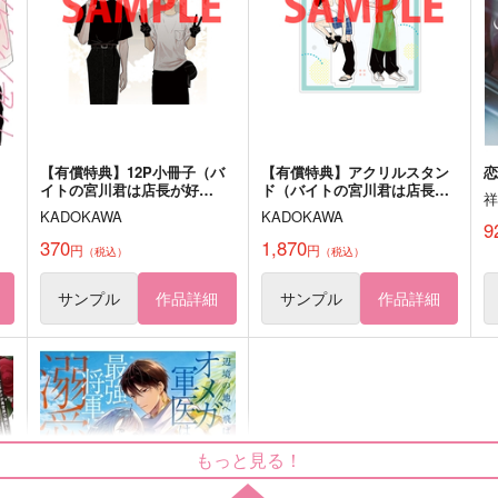
369LOOP
440
1
円
（税込）
787
円
（税込）
イレブン×カミュ
キョウヤ×カラスバ
サンプル
作品詳細
サンプル
作品詳細
【有償特典】12P小冊子（バ
【有償特典】アクリルスタン
恋
イトの宮川君は店長が好
ド（バイトの宮川君は店長が
き 2）
好き 2）
KADOKAWA
KADOKAWA
9
370
1,870
円
円
（税込）
（税込）
サンプル
作品詳細
サンプル
作品詳細
もっと見る！
舞台端の者共
Quartet Spirit
F
駆け抜けるみかん
MQ