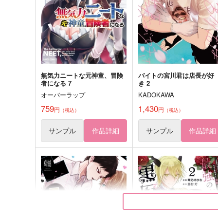
1,320
472
円
円
（税込）
（税込）
フィガロ×ファウスト
ディルック×蛍
サンプル
作品詳細
サンプル
作品詳細
無気力ニートな元神童、冒険
バイトの宮川君は店長が好
者になる 7
き 2
オーバーラップ
KADOKAWA
759
1,430
円
円
（税込）
（税込）
サンプル
作品詳細
サンプル
作品詳細
白む空の端から
舞台端の者共II
すいそう
駆け抜けるみかん