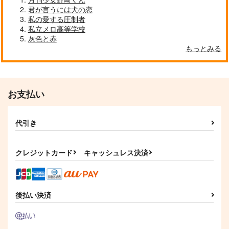
君が言うには犬の恋
審神者絶対殺す元ブラ
審神者絶対殺す元ブラ
審神者絶対殺す元ブラ
私の愛する圧制者
ック本丸の引き継ぎ審
ック本丸の引き継ぎ審
ック本丸の引き継ぎ審
神者は俺の神4
神者は俺の神2
私立メロ高等学校
神者は俺の神
イキハ人生
イキハ人生
イキハ人生
灰色と赤
787
787
787
もっとみる
円
円
円
（税込）
（税込）
（税込）
鶴丸国永×女審神者
鶴丸国永×女審神者
鶴丸国永×女審神者
サンプル
サンプル
サンプル
お支払い
作品詳細
作品詳細
作品詳細
代引き
クレジットカード
キャッシュレス決済
後払い決済