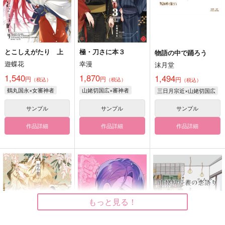
とこしえがたり 上
極・刀さに本３
物語の中で踊ろう
遊蝶花
幸漫
沫月堂
1,540
1,870
1,494
円
円
円
（税込）
（税込）
（税込）
鶴丸国永×女審神者
山姥切国広×審神者
三日月宗近×山姥切国広
サンプル
サンプル
サンプル
作品詳細
作品詳細
作品詳細
もっと見る！