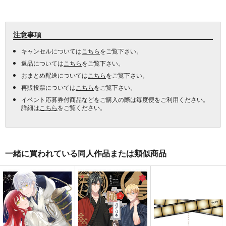
注意事項
キャンセルについては
こちら
をご覧下さい。
返品については
こちら
をご覧下さい。
おまとめ配送については
こちら
をご覧下さい。
再販投票については
こちら
をご覧下さい。
イベント応募券付商品などをご購入の際は毎度便をご利用ください。
詳細は
こちら
をご覧ください。
一緒に買われている同人作品または類似商品