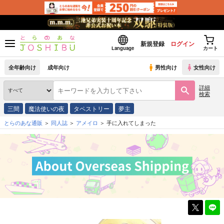
新規登録
ログイン
Language
カート
全年齢向け
成年向け
男性向け
女性向け
詳細
検索
三間
魔法使いの夜
タペストリー
夢主
とらのあな通販
同人誌
アメイロ
手に入れてしまった