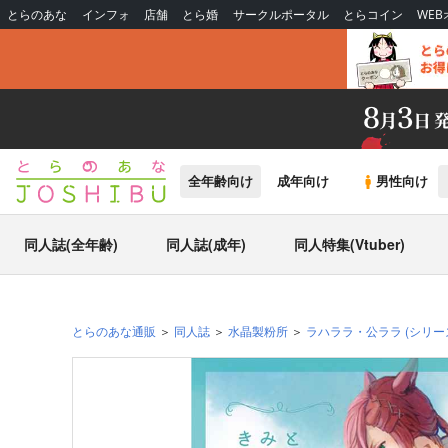
とらのあな
インフォ
店舗
とら婚
サークルポータル
とらコイン
WE
全年齢向け
成年向け
男性向け
同人誌(全年齢)
同人誌(成年)
同人特集(Vtuber)
とらのあな通販
同人誌
水晶製粉所
ラハララ・公ララ
(シリー