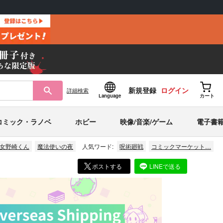
新規登録
ログイン
詳細
検索
Language
カート
コミック・ラノベ
ホビー
映像/音楽/ゲーム
電子書
女野崎くん
魔法使いの夜
人気ワード:
呪術廻戦
コミックマーケット…
ポストする
LINEで送る