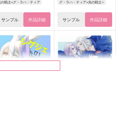
光の戦士×グ・ラハ・ティア
グ・ラハ・ティア×光の戦士♀
サンプル
作品詳細
サンプル
作品詳細
グジェの本no.1
きみと、ずっと
ira2prizm
HAVi
13
912
円
円
（税込）
（税込）