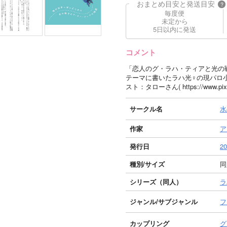
おまとめ目安と発送目安
?
毎度便
未定から
5日以内に発送
コメント
「恋人のグ・ラハ・ティアと光の
テーマに書いたラハ光♀の現パロ小説
スト：タローさん( https://www.pixiv.
サークル名
水
作家
ア
発行日
20
種別/サイズ
同
シリーズ（同人）
ラ
ジャンル/
サブジャンル
フ
カップリング
グ