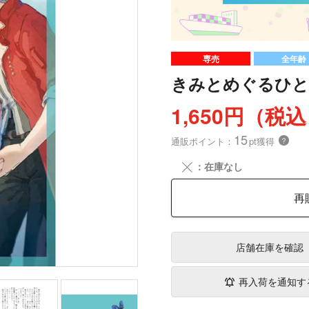
専売
全年齢
きみとめぐるひと
1,650円（税
15
通販ポイント：
pt獲得
？
╳
：在庫なし
再
店舗在庫
を確認
再入荷を通知す