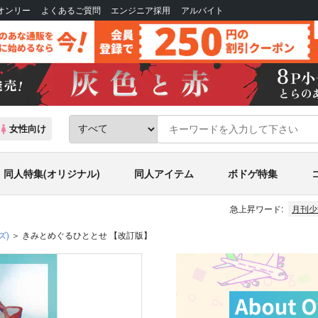
Bオンリー
よくあるご質問
エンジニア採用
アルバイト
女性向け
同人特集(オリジナル)
同人アイテム
ボドゲ特集
急上昇ワード:
月刊少
ズ)
きみとめぐるひととせ 【改訂版】