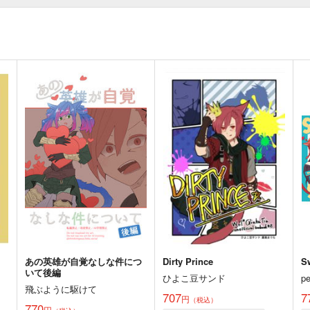
あの英雄が自覚なしな件につ
Dirty Prince
S
いて後編
ひよこ豆サンド
p
飛ぶように駆けて
707
7
円
（税込）
770
円