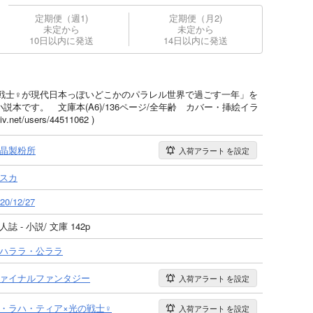
定期便（週1)
定期便（月2)
未定から
未定から
10日以内に発送
14日以内に発送
戦士♀が現代日本っぽいどこかのパラレル世界で過ごす一年」を
本です。 文庫本(A6)/136ページ/全年齢 カバー・挿絵イラ
net/users/44511062 )
晶製粉所
入荷アラート
を設定
スカ
20/12/27
人誌 - 小説/ 文庫 142p
ハララ・公ララ
ァイナルファンタジー
入荷アラート
を設定
・ラハ・ティア×光の戦士♀
入荷アラート
を設定