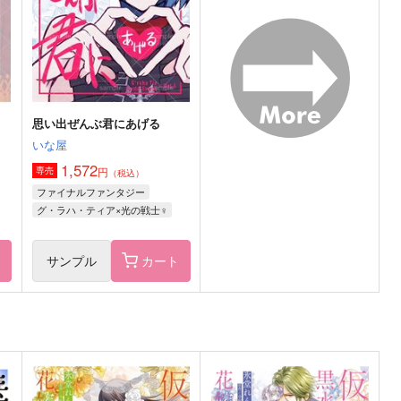
レオファード
ヴィエラ×ヴィエラ
サンプル
作品詳細
サンプル
作品詳細
思い出ぜんぶ君にあげる
いな屋
1,572
円
専売
（税込）
ファイナルファンタジー
グ・ラハ・ティア×光の戦士♀
ト
サンプル
カート
ひととせ
ひととせ
ハピエンしかない
Polaris
715
1,100
7
円
円
（税込）
（税込）