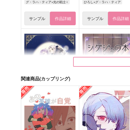
グ・ラハ・ティア×光の戦士♀
ひろし×グ・ラハ・ティア
サンプル
作品詳細
サンプル
作品詳細
関連商品(カップリング)
sign
シグジェの本no.３
HAVi
俺の胸毛はkira2prizm
715
880
円
円
（税込）
（税込）