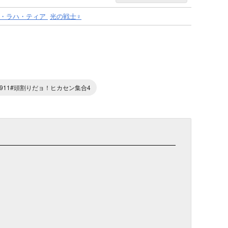
・ラハ・ティア
光の戦士♀
0911#頭割りだョ！ヒカセン集合4