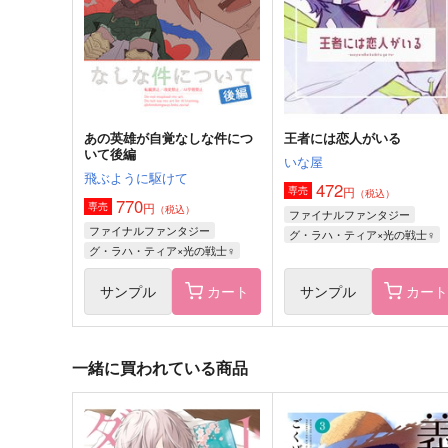
ヒュトロダエウス×エメトセルク
ヴィエラ×ヴィエラ
サンプル
作品詳細
サンプル
作品詳細
あの英雄が自覚なしな件につ
王者には恋人がいる
いて後編
いな屋
飛ぶように駆けて
472
円
専売
（税込）
770
円
専売
（税込）
ファイナルファンタジー
ファイナルファンタジー
グ・ラハ・ティア×光の戦士♀
グ・ラハ・ティア×光の戦士♀
サンプル
カート
サンプル
カー
一緒に買われている商品
つきひひととせ
ひとひひととせとえはたえ
ねぼけ布団
Pink Elephant
787
707
円
円
（税込）
（税込）