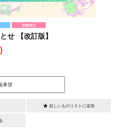
女性向け
とせ 【改訂版】
込）
販希望
欲しいものリストに追加
る