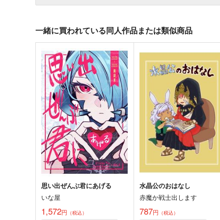
一緒に買われている同人作品または類似商品
思い出ぜんぶ君にあげる
水晶公のおはなし
いな屋
赤魔か戦士出します
1,572
787
円
円
（税込）
（税込）