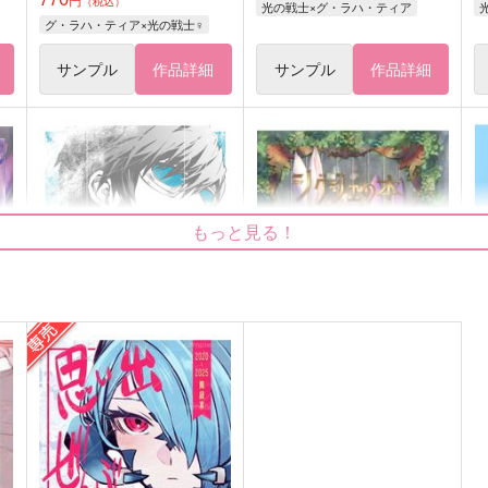
（税込）
光の戦士×グ・ラハ・ティア
グ・ラハ・ティア×光の戦士♀
サンプル
作品詳細
サンプル
作品詳細
もっと見る！
白雲に青
シグジェの本no.2
シ
mnr.
kira2prizm
k
990
1,430
9
円
円
（税込）
（税込）