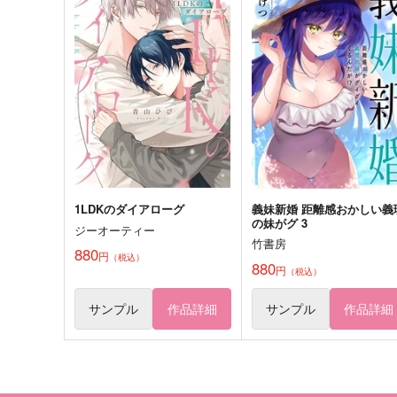
躑躅森盧笙×白膠木簓
三日月宗近×鶴丸国永
サンプル
作品詳細
サンプル
作品詳細
1LDKのダイアローグ
義妹新婚 距離感おかしい義
の妹がグ 3
ジーオーティー
竹書房
880
円
（税込）
880
円
（税込）
サンプル
作品詳細
サンプル
作品詳細
春々、来たる
青眼
とろろごはん
三和土
825
1,230
円
円
（税込）
（税込）