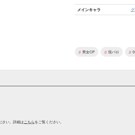
メインキャラ
グ
#
#
#
男女CP
現パロ
ださい。詳細は
こちら
をご覧ください。