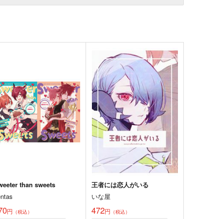
weeter than sweets
王者には恋人がいる
entas
いな屋
70
472
円
円
（税込）
（税込）