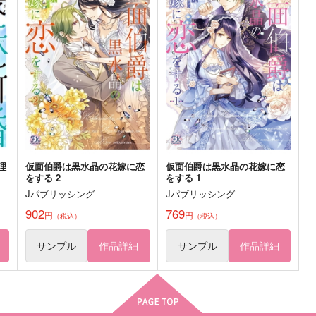
小狐丸×三日月宗近
善法寺伊作×食満留三郎
サンプル
作品詳細
サンプル
作品詳細
理
仮面伯爵は黒水晶の花嫁に恋
仮面伯爵は黒水晶の花嫁に恋
をする 2
をする 1
Jパブリッシング
Jパブリッシング
902
769
円
円
（税込）
（税込）
サンプル
作品詳細
サンプル
作品詳細