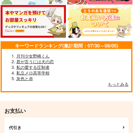
星に光、炎は影
大炎闘戦国学園ブラザ
炎の兄弟こそこそ噺
ーズ
Owen
鳥居堂
機械サークル
4,322
707
円
円
（税込）
（税込）
1,210
円
（税込）
巌窟王 エドモン・ダンテ
煉獄杏寿郎×煉獄千寿郎
ス
煉獄杏寿郎
キーワードランキング(集計期間：07/30～08/05)
サンプル
サンプル
サンプル
月刊少女野崎くん
作品詳細
作品詳細
作品詳細
君が言うには犬の恋
私の愛する圧制者
私立メロ高等学校
灰色と赤
もっとみる
お支払い
代引き