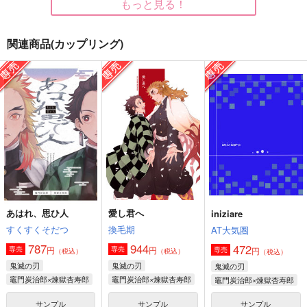
もっと見る！
関連商品(カップリング)
七月の空は
きみと真冬のきらきら
U!!
紅月夜
紅月夜
紅月夜
330
944
550
円
円
円
（税込）
（税込）
（税込）
宇髄天元
宇髄天元×煉獄杏寿郎
宇髄天元×煉獄杏寿郎
サンプル
サンプル
サンプル
作品詳細
作品詳細
作品詳細
あはれ、思ひ人
愛し君へ
iniziare
すくすくそだつ
換毛期
AT大気圏
787
944
472
円
円
専売
専売
円
専売
（税込）
（税込）
（税込）
鬼滅の刃
鬼滅の刃
鬼滅の刃
竈門炭治郎×煉獄杏寿郎
竈門炭治郎×煉獄杏寿郎
竈門炭治郎×煉獄杏寿郎
サンプル
サンプル
サンプル