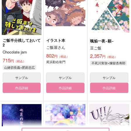
ご飯半分残しておいて
イラスト本
颯焔一夜−願−
2
ご飯屋さん
豆ご飯
Chocolate jam
802
2,357
円
円
（税込）
（税込）
715
円
（税込）
尾浜勘右衛門
不死川実弥×煉獄杏寿郎
山姥切長義×肥前忠広
サンプル
サンプル
サンプル
作品詳細
作品詳細
作品詳細