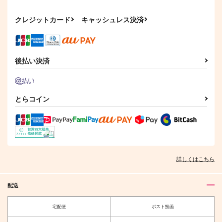
鴉文通・番外編
炎と絆のかたち
この炎柱がお前を骨ま
で拗らせる！
クレジットカード
キャッシュレス決済
炎日堂
LST
白黒BOX
550
2,044
円
円
（税込）
（税込）
629
円
（税込）
煉獄杏寿郎×竈門炭治郎
煉獄槇寿郎×煉獄瑠火
煉獄杏寿郎
後払い決済
サンプル
サンプル
サンプル
作品詳細
作品詳細
作品詳細
とらコイン
詳しくはこちら
配送
宅配便
ポスト投函
宴戀し
アナタの炎で燃やして