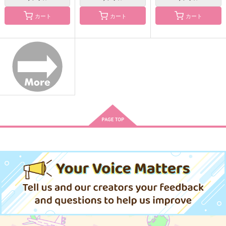
カート
カート
カート
クリスマスベルを鳴ら
長船派観察報告10
すのーぽて《通常版》
して番外編
戀路宴
戀路宴
紅月夜
629
629
円
円
（税込）
（税込）
1,100
円
（税込）
小竜景光
小竜景光
宇髄天元×煉獄杏寿郎
サンプル
サンプル
サンプル
作品詳細
作品詳細
作品詳細