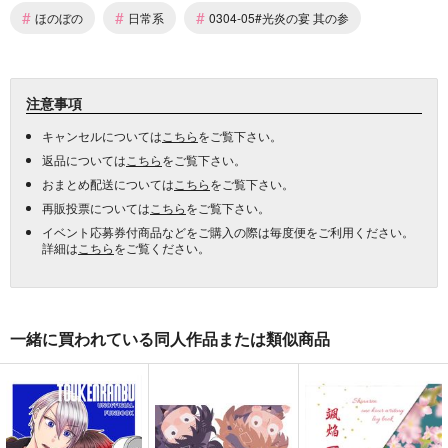
#
#
#
ほのぼの
日常系
0304-05#光炎の宴 其の参
注意事項
キャンセルについては
こちら
をご覧下さい。
返品については
こちら
をご覧下さい。
おまとめ配送については
こちら
をご覧下さい。
再販投票については
こちら
をご覧下さい。
イベント応募券付商品などをご購入の際は毎度便をご利用ください。
詳細は
こちら
をご覧ください。
一緒に買われている同人作品または類似商品