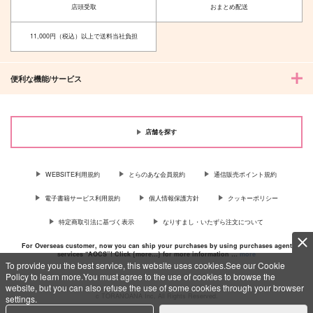
【ノベルティ付き】
店頭受取
おまとめ配送
Unp.
ヨル屋さん
990
円
（税込）
11,000円（税込）以上で送料当社負担
897
円
（税込）
オールキャラ
ホークス×エンデヴァー
便利な機能/サービス
サンプル
サンプル
作品詳細
作品詳細
店舗を探す
WEBSITE利用規約
とらのあな会員規約
通信販売ポイント規約
電子書籍サービス利用規約
個人情報保護方針
クッキーポリシー
特定商取引法に基づく表示
なりすまし・いたずら注文について
For Overseas customer, now you can ship your purchases by using purchases agent
services “AOCS”! Click {more…} for more information …
more
To provide you the best service, this website uses cookies.See our Cookie
Policy to learn more.You must agree to the use of cookies to browse the
website, but you can also refuse the use of some cookies through your browser
c TORANOANA Inc, All Rights Reserved.
settings.