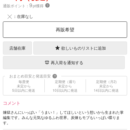
9
通販ポイント：
pt獲得
？
╳
：在庫なし
再販希望
店舗在庫
欲しいものリストに追加
再入荷を通知する
おまとめ目安と発送目安
?
毎度便
定期便（週1)
定期便（月2)
未定から
未定から
未定から
5日以内に発送
10日以内に発送
14日以内に発送
コメント
煉獄さんにいっぱい「うまい！」してほしいという想いから生まれた掌
編集です。みんな元気なゆるふわ世界。炭煉もモブもいっぱい喋りま
す。