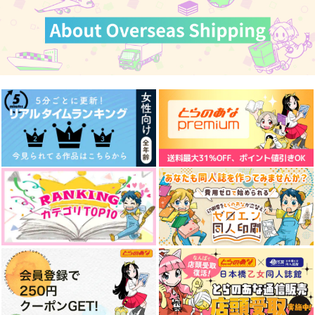
さくらぽて＋さまーぽ
召しませ兄上様 参
戦煌華日【参】
て
MoonBABYLON
ジタ
戀路宴
315
2,200
円
円
（税込）
（税込）
472
円
（税込）
煉獄杏寿郎×煉獄千寿郎
宇髄天元×煉獄杏寿郎
小竜景光
サンプル
サンプル
サンプル
作品詳細
作品詳細
作品詳細