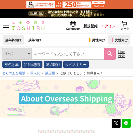
新規登録
ログイン
Language
カート
全年齢向け
成年向け
男性向け
女性向け
詳細
検索
灰色と赤
狛治×恋雪
呪術廻戦
タペストリー
とらのあな通販
同人誌
揚玉屋
ご飯にしましょう 煉獄さん！