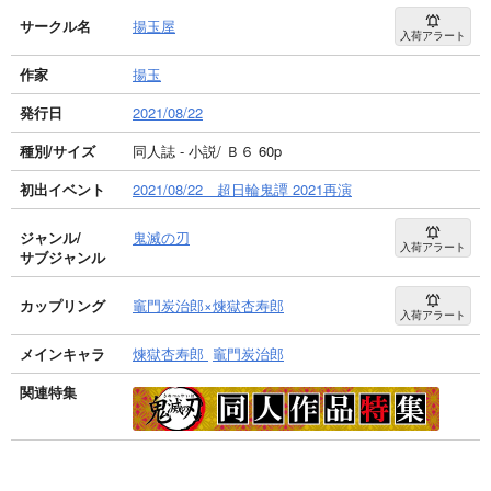
サークル名
揚玉屋
入荷アラート
作家
揚玉
発行日
2021/08/22
種別/サイズ
同人誌 - 小説/ Ｂ６ 60p
初出イベント
2021/08/22 超日輪鬼譚 2021再演
ジャンル/
鬼滅の刃
入荷アラート
サブジャンル
カップリング
竈門炭治郎×煉獄杏寿郎
入荷アラート
メインキャラ
煉獄杏寿郎
竈門炭治郎
関連特集