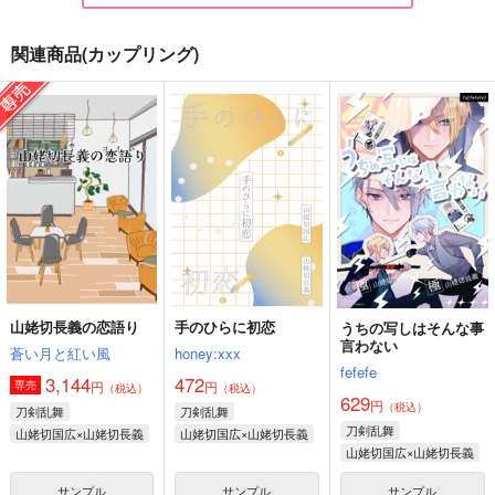
関連商品(カップリング)
夏夕
夏、君と花火する
雪解けの頃より
fefefe
PINK POWER
メメントミント
157
472
1,477
円
円
円
（税込）
（税込）
（税込）
山姥切国広×山姥切長義
山姥切国広×山姥切長義
山姥切国広×山姥切長義
サンプル
サンプル
サンプル
作品詳細
作品詳細
作品詳細
山姥切長義の恋語り
手のひらに初恋
うちの写しはそんな事
言わない
蒼い月と紅い風
honey:xxx
fefefe
3,144
472
円
円
専売
（税込）
（税込）
629
円
（税込）
刀剣乱舞
刀剣乱舞
刀剣乱舞
山姥切国広×山姥切長義
山姥切国広×山姥切長義
山姥切国広×山姥切長義
サンプル
サンプル
サンプル