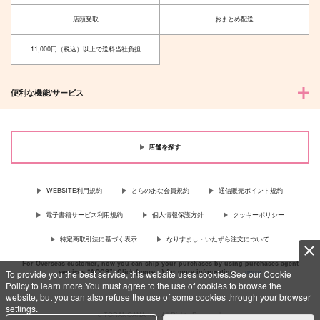
サンプル
サンプル
サンプル
魚座
杏屋
店頭受取
おまとめ配送
3,128
1,315
カート
カート
カート
円
円
（税込）
（税込）
11,000円（税込）以上で送料当社負担
山姥切国広×山姥切長義
山姥切国広×山姥切長義
サンプル
サンプル
便利な機能/サービス
作品詳細
作品詳細
店舗を探す
WEBSITE利用規約
とらのあな会員規約
通信販売ポイント規約
電子書籍サービス利用規約
個人情報保護方針
クッキーポリシー
シーグラスの恋物語
特定商取引法に基づく表示
なりすまし・いたずら注文について
千の庭
629
円
専売
For Overseas customer, now you can ship your purchases by using purchases agent
（税込）
services “AOCS”! Click {more…} for more information …
more
To provide you the best service, this website uses cookies.See our Cookie
刀剣乱舞
Policy to learn more.You must agree to the use of cookies to browse the
山姥切国広×山姥切長義
website, but you can also refuse the use of some cookies through your browser
settings.
c TORANOANA Inc, All Rights Reserved.
サンプル