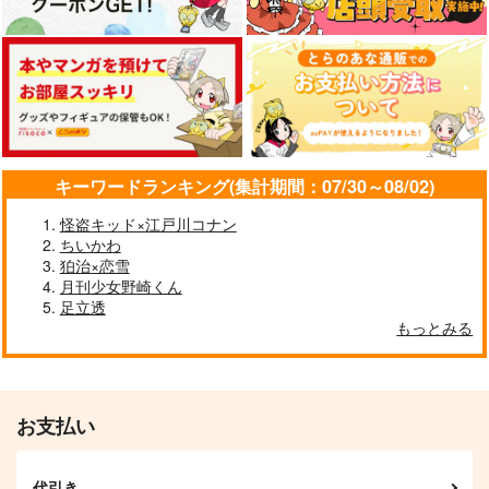
サンプル
サンプル
サンプル
俺の本科は亜種かもし
Ocean eyes
猫になりたい
れない
ぼんくら
カート
カート
カート
ctrl＋
杏屋
1,887
708
円
円
（税込）
（税込）
1,415
円
（税込）
山姥切国広×山姥切長義
山姥切長義×山姥切国広
山姥切国広×山姥切長義
サンプル
サンプル
サンプル
キーワードランキング(集計期間：07/30～08/02)
作品詳細
作品詳細
作品詳細
怪盗キッド×江戸川コナン
ちいかわ
狛治×恋雪
月刊少女野崎くん
足立透
もっとみる
precious secret
チェックワンツー
持てるものなら与えて
Retake！
欲しい
娘はやらん!!!
おつまみ珍味
雨止み
787
円
（税込）
629
787
円
専売
円
専売
（税込）
（税込）
お支払い
刀剣乱舞
刀剣乱舞
刀剣乱舞
山姥切国広×山姥切長義
山姥切国広×山姥切長義
山姥切国広×山姥切長義
代引き