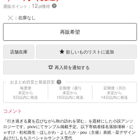
12
通販ポイント：
pt獲得
？
╳
：在庫なし
再販希望
店舗在庫
欲しいものリストに追加
再入荷を通知する
おまとめ目安と発送目安
?
毎度便
定期便（週1)
定期便（月2)
未定から
未定から
未定から
5日以内に発送
10日以内に発送
14日以内に発送
コメント
「行き過ぎる夏を忍びながら秋の訪れを望む」を題材にした小説アンソ
ロジーです。pixivにてサンプル掲載予定。以下寄稿者様名落除壊林・に
ゃすけ・杜松路生・ほしかわ・よしたか・pou（主催）表紙・栞デザイン
あげだしもちスペシャルサンクス雪代