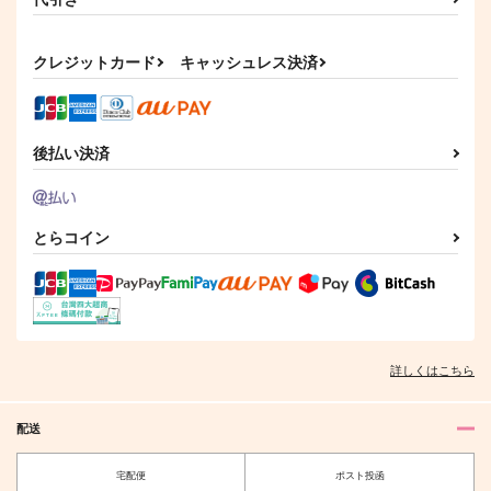
初戀綴り -にど寝 再録
まにのいるまに、はら
八月の信仰
サンプル
サンプル
サンプル
集-
のなる2
ctrl＋
にど寝
Chocolate jam
カート
カート
カート
707
クレジットカード
キャッシュレス決済
円
（税込）
1,572
715
円
円
（税込）
（税込）
山姥切長義×山姥切国広
山姥切国広×山姥切長義
山姥切国広×山姥切長義
サンプル
サンプル
サンプル
後払い決済
作品詳細
作品詳細
作品詳細
とらコイン
脱落者 山姥切長義
君とつむぐ物語
いずれの人にも、その
(上)
人の本を
鳩時計
詳しくはこちら
ALLEY
。
1,100
円
専売
（税込）
1,195
825
円
専売
円
専売
（税込）
（税込）
刀剣乱舞
配送
刀剣乱舞
刀剣乱舞
山姥切国広×山姥切長義
山姥切国広×山姥切長義
山姥切国広×山姥切長義
魚座再録集 いつかの
拝啓、本科。食事をし
宅配便
ポスト投函
話をしよう
よう