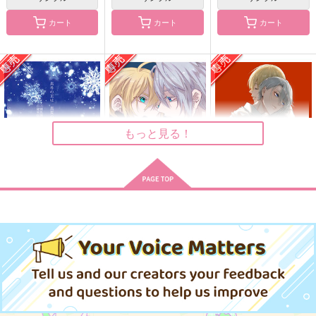
カート
カート
カート
扉の奥にはヒミツがあ
ｆ
すこしふしぎ2
る！前編
fefefe
ctrl＋
Rabbit Hole.
3,929
715
円
円
（税込）
（税込）
944
円
（税込）
山姥切国広×山姥切長義
山姥切長義×山姥切国広
山姥切国広×山姥切長義
もっと見る！
サンプル
サンプル
サンプル
作品詳細
作品詳細
作品詳細
真冬の王は真夏の夢を
鳩星に願いをキス
傷の帳/解前編
見るか
PINK POWER
いであろっく
AMBIVALENT
315
1,155
円
専売
円
専売
（税込）
（税込）
1,572
円
専売
（税込）
刀剣乱舞
刀剣乱舞
刀剣乱舞
山姥切国広×山姥切長義
山姥切国広×山姥切長義
山姥切国広×山姥切長義
サンプル
サンプル
サンプル