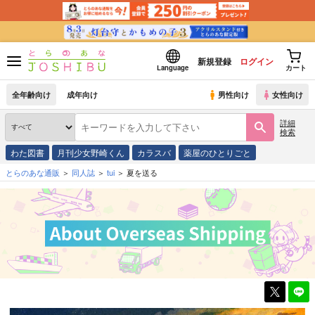
新規登録
ログイン
Language
カート
全年齢向け
成年向け
男性向け
女性向け
詳細
検索
わた図書
月刊少女野崎くん
カラスバ
薬屋のひとりごと
とらのあな通販
同人誌
tui
夏を送る