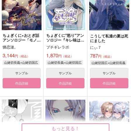
ちょぎくに×おとぎ話
ちょぎくに"怒り"アン
こうして私達の夏は死
アンソロジー「モノロ
ソロジー『キレ味は互
にました
ーグじゃ足りない」
角』
憐恋漣。
ブチギレラボ
にぃ７
3,144
1,870
787
円
円
円
（税込）
（税込）
（税込）
山姥切長義×山姥切国広
山姥切長義×山姥切国広
山姥切国広×山姥切長義
サンプル
サンプル
サンプル
作品詳細
作品詳細
作品詳細
もっと見る！