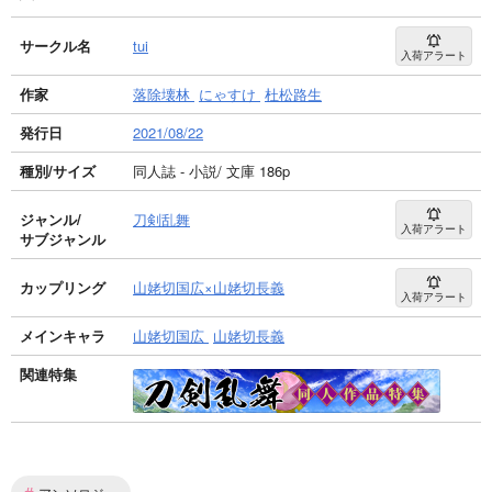
サークル名
tui
入荷アラート
作家
落除壊林
にゃすけ
杜松路生
発行日
2021/08/22
種別/サイズ
同人誌 - 小説/ 文庫 186p
ジャンル/
刀剣乱舞
入荷アラート
サブジャンル
カップリング
山姥切国広×山姥切長義
入荷アラート
メインキャラ
山姥切国広
山姥切長義
関連特集