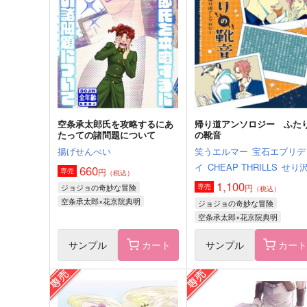
海宙時計
COIA
787
1,257
円
円
（税込）
（税込）
空条承太郎×花京院典明
空条承太郎×花京院典明
サンプル
作品詳細
サンプル
作品詳細
空条承太郎氏を攻略するにあ
帰り道アンソロジー ふた
たっての諸問題について
の靴音
揚げせんべい
笑うエルマー
宝石エブリデ
イ
CHEAP THRILLS
せり
660
円
専売
（税込）
1,100
ジョジョの奇妙な冒険
円
専売
（税込）
空条承太郎×花京院典明
ジョジョの奇妙な冒険
空条承太郎×花京院典明
サンプル
カート
サンプル
カー
帰ってきたエロ漫画家のりち
ジョジョシリーズ企画：同