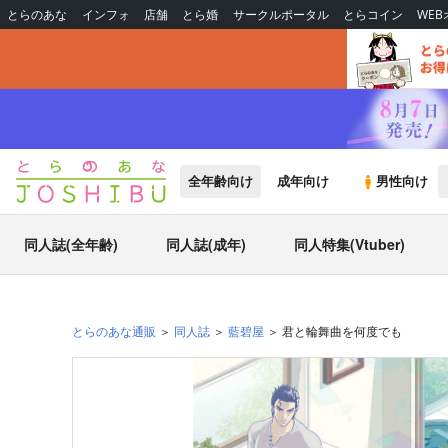
とらのあな
インフォ
店舗
とら婚
サークルポータル
とらコイン
WE
全年齢向け
成年向け
男性向け
同人誌(全年齢)
同人誌(成年)
同人特集(Vtuber)
とらのあな通販
同人誌
藍碧屋
君と輪舞曲を何度でも