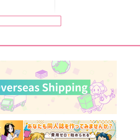
UPPA
翡翠緑抄
87
990
円
円
（税込）
（税込）
山田利吉×土井半助
フェルディナンド×ローゼマイン
サンプル
作品詳細
サンプル
作品詳細