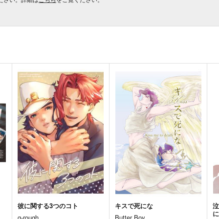
彼に関する3つのコト
キスで死にな
g-rough
Butter Boy