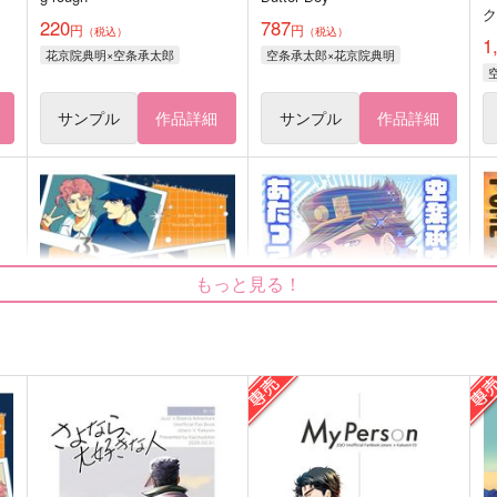
220
787
円
円
（税込）
（税込）
1
花京院典明×空条承太郎
空条承太郎×花京院典明
サンプル
作品詳細
サンプル
作品詳細
もっと見る！
帰り道アンソロジー ふたり
空条承太郎氏を攻略するにあ
p
の靴音
たっての諸問題について