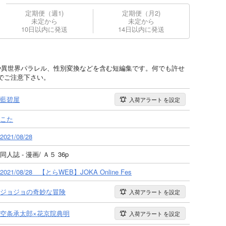
定期便（週1)
定期便（月2)
未定から
未定から
10日以内に発送
14日以内に発送
や異世界パラレル、性別変換などを含む短編集です。何でも許せ
でご注意下さい。
藍碧屋
入荷アラート
を設定
こた
2021/08/28
同人誌 - 漫画/ Ａ５ 36p
2021/08/28 【とらWEB】JOKA Online Fes
ジョジョの奇妙な冒険
入荷アラート
を設定
空条承太郎×花京院典明
入荷アラート
を設定