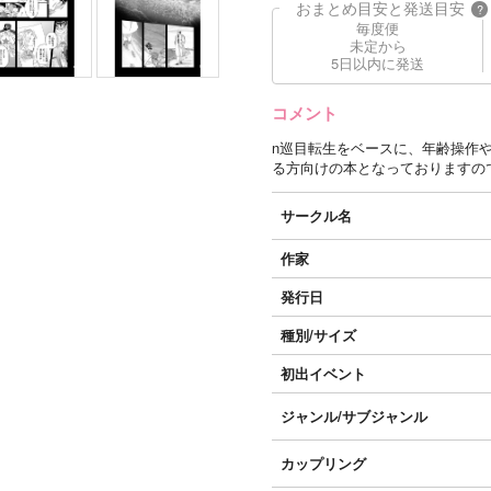
おまとめ目安と発送目安
?
毎度便
未定から
5日以内に発送
コメント
n巡目転生をベースに、年齢操作
る方向けの本となっておりますの
サークル名
作家
発行日
種別/サイズ
初出イベント
ジャンル/
サブジャンル
カップリング