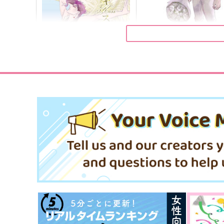
んぽ先生
便箋[LS-019]
g-rough
カンブリア紀,の。
330
944
円
円
（税込）
（税込）
花京院典明
空条承太郎
サンプル
作品詳細
サンプル
作品詳細
キスで死にな
泣くこともできない星のた
に
Butter Boy
クローカ
787
円
専売
（税込）
1,100
円
専売
（税込）
ジョジョの奇妙な冒険
ジョジョの奇妙な冒険
空条承太郎×花京院典明
空条承太郎×花京院典明
サンプル
カート
サンプル
カー
何度も君に恋をする
あなたと何度も出会いまし