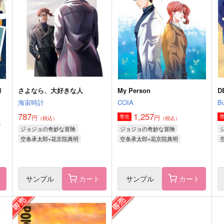
笑うエルマー
揚げせんべい
9
1,100
660
円
円
（税込）
（税込）
空条承太郎×花京院典明
空条承太郎×花京院典明
サンプル
作品詳細
サンプル
作品詳細
り
さよなら、大好きな人
My Person
D
海宙時計
COIA
Bu
787
1,257
円
円
専売
（税込）
（税込）
沢
ジョジョの奇妙な冒険
ジョジョの奇妙な冒険
空条承太郎×花京院典明
空条承太郎×花京院典明
ト
サンプル
カート
サンプル
カート
人
cross dress
君となら何度でも 巻の二