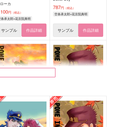
クローカ
787
円
（税込）
,100
円
（税込）
空条承太郎×花京院典明
空条承太郎×花京院典明
サンプル
作品詳細
サンプル
作品詳細
ome in wonderland
pome in wonderland 2