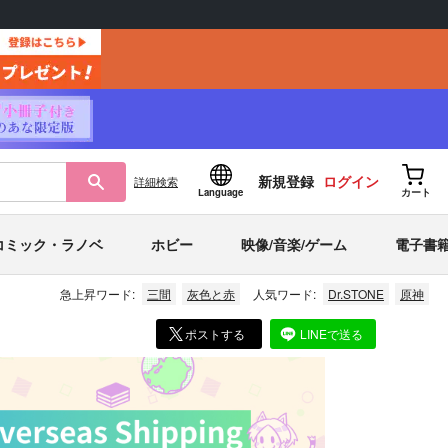
新規登録
ログイン
詳細
検索
Language
カート
コミック・ラノベ
ホビー
映像/音楽/ゲーム
電子書
急上昇ワード:
三間
灰色と赤
人気ワード:
Dr.STONE
原神
ポストする
LINEで送る