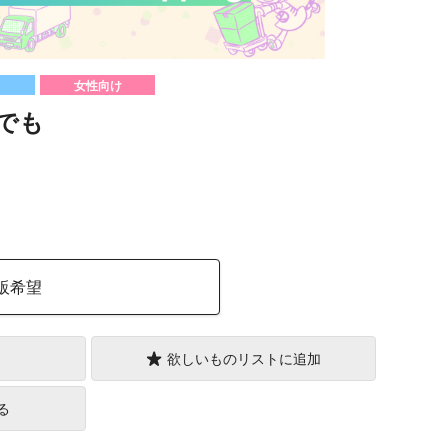
女性向け
でも
）
販希望
欲しいものリストに追加
る