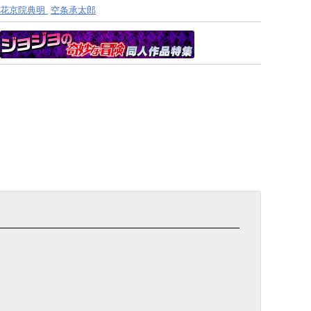
花京院典明
空条承太郎