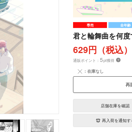
専売
全年齢
君と輪舞曲を何度
629円（税込
5
通販ポイント：
pt獲得
？
╳
：在庫なし
再
店舗在庫
を確認
再入荷を通知す