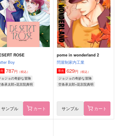
問屋制家内工業
問屋制家内工業
44
629
円
円
（税込）
（税込）
空条承太郎×花京院典明
空条承太郎×花京院典明
サンプル
作品詳細
サンプル
作品詳細
ESERT ROSE
pome in wonderland 2
tter Boy
問屋制家内工業
787
629
円
円
専売
専売
（税込）
（税込）
ジョジョの奇妙な冒険
ジョジョの奇妙な冒険
空条承太郎×花京院典明
空条承太郎×花京院典明
サンプル
カート
サンプル
カート
何度でも君と
君となら何度でも 巻の一