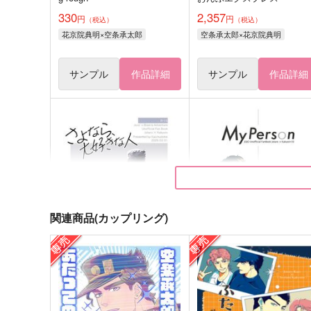
330
2,357
円
円
（税込）
（税込）
花京院典明×空条承太郎
空条承太郎×花京院典明
サンプル
作品詳細
サンプル
作品詳細
関連商品(カップリング)
さよなら、大好きな人
My Person