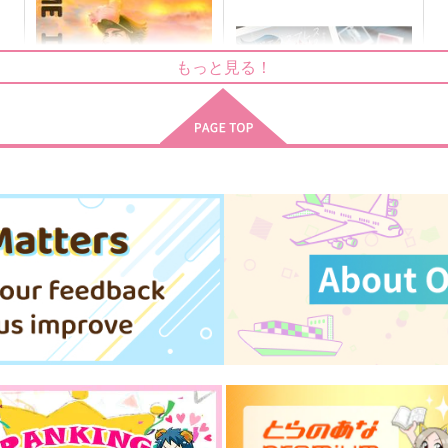
さびろく
翡翠緑抄
S
880
1,276
7
円
円
（税込）
（税込）
もっと見る！
空条承太郎受け
フェルディナンド×ローゼマイン
サンプル
作品詳細
サンプル
作品詳細
め
pome in wonderland
おんぶエクスプレス再録集2
問屋制家内工業
おんぶエクスプレス
944
2,357
円
円
専売
専売
（税込）
（税込）
ジョジョの奇妙な冒険
ジョジョの奇妙な冒険
空条承太郎×花京院典明
空条承太郎×花京院典明
ト
サンプル
カート
サンプル
カート
ょ