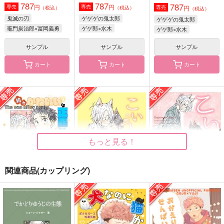
787
787
787
円
円
専売
専売
円
専売
（税込）
（税込）
（税込）
鬼滅の刃
ゲゲゲの鬼太郎
ゲゲゲの鬼太郎
竈門炭治郎×冨岡義勇
ゲゲ郎×水木
ゲゲ郎×水木
サンプル
サンプル
サンプル
カート
カート
カート
暁
帳
続 可愛いは正義
コーヤ豆腐
コーヤ豆腐
コーヤ豆腐
787
787
787
円
円
円
（税込）
（税込）
（税込）
ゲゲ郎×水木
ゲゲ郎×水木
ゲゲ郎×水木
もっと見る！
サンプル
サンプル
サンプル
作品詳細
作品詳細
作品詳細
関連商品(カップリング)
続続かわいいは正義
こいのうた弐
こいのうた
コーヤ豆腐
コーヤ豆腐
コーヤ豆腐
787
787
専売
専売