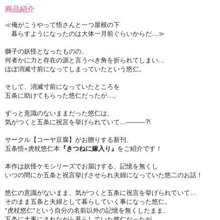
商品紹介
≪俺がこうやって悟さんと一つ屋根の下
暮らすようになったのは大体一月前ぐらいからだ…≫
獅子の妖怪となったものの、
何者かに力と存在の源と言うべき角を折られてしまい…
ほぼ消滅寸前になってしまっていたという悠仁。
そして、消滅寸前になっていたところを
五条に助けてもらった悠仁だったが…。
ずっと意識のないままだった悠仁は、
気がつくと五条に祝言を挙げられていて…―――?!
サークル【コーヤ豆腐】がお贈りする新刊、
五条悟×虎杖悠仁本
『きつねに嫁入り』
をご紹介です！
本作は妖怪ケモシリーズでお届けする、記憶を無くし
いつの間にか五条と祝言挙げさせられ夫婦になっていた悠二のお話！
悠仁の意識がないまま、気がつくと五条に祝言を挙げられていて…
そのまま五条と夫婦として暮らしていく事になった悠仁。
"虎杖悠仁"という自分の名前以外の記憶を無くしたまま、
五条に大事にされながら暮らしていた悠仁だったが…。