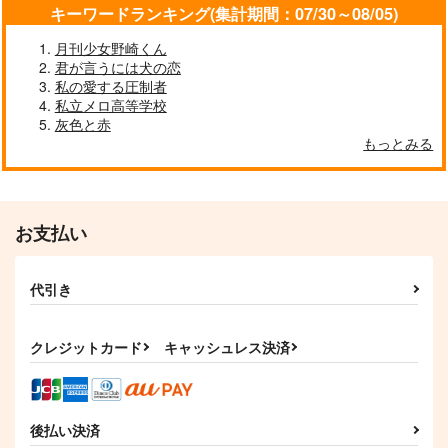
キーワードランキング(集計期間：07/30～08/05)
月刊少女野崎くん
君が言うには犬の恋
捕食
さとうとハチミツ05
私の愛する圧制者
clockrock
M31
私立メロ高等学校
787
110
灰色と赤
円
円
（税込）
（税込）
護衛対象はトップアイ
もっとみる
ドルでした まとめ本
五条悟×虎杖悠仁
五条悟×虎杖悠仁
じゃがいも畑
サンプル
サンプル
1,572
円
専売
（税込）
作品詳細
作品詳細
呪術廻戦
お支払い
五条悟×虎杖悠仁
サンプル
代引き
作品詳細
クレジットカード
キャッシュレス決済
後払い決済