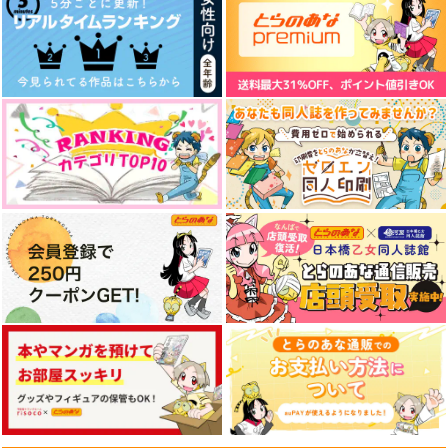
或る男の記録
雪のかさぶた
双方に重い
LiLi
ドライブスルー
LiLi
ビューティフルデイズ
彼の人の話
好きって言ってよ。下
330
1,572
110
円
円
円
（税込）
（税込）
（税込）
帰路
無常讃歌
猿と腰掛
五条悟×虎杖悠仁
五条悟×虎杖悠仁
五条悟×虎杖悠仁
472
787
1,572
円
円
専売
円
専売
（税込）
（税込）
（税込）
サンプル
サンプル
サンプル
呪術廻戦
呪術廻戦
呪術廻戦
五条悟×虎杖悠仁
五条悟×虎杖悠仁
五条悟×虎杖悠仁
作品詳細
作品詳細
作品詳細
サンプル
サンプル
サンプル
カート
カート
カート