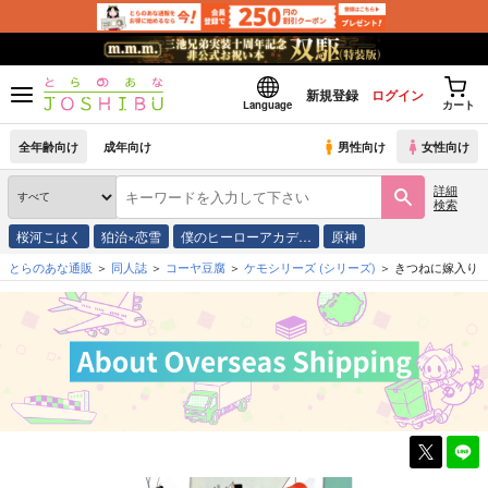
新規登録
ログイン
Language
カート
全年齢向け
成年向け
男性向け
女性向け
詳細
検索
桜河こはく
狛治×恋雪
僕のヒーローアカデ…
原神
とらのあな通販
同人誌
コーヤ豆腐
ケモシリーズ
(シリーズ)
きつねに嫁入り