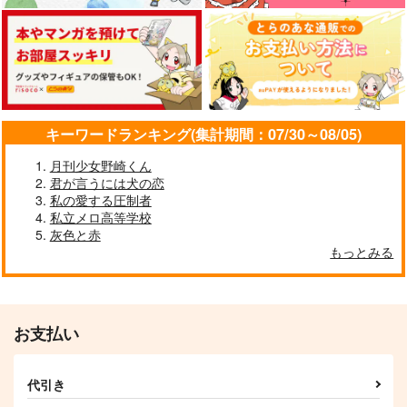
ツキミビヨリ
glueck glueck
世間亭
944
2,200
707
円
円
円
（税込）
（税込）
（税込）
リオセスリ×ヌヴィレット
オルコット×グエル
杉元佐一×尾形百之助
サンプル
サンプル
サンプル
作品詳細
作品詳細
作品詳細
キーワードランキング(集計期間：07/30～08/05)
月刊少女野崎くん
君が言うには犬の恋
私の愛する圧制者
私立メロ高等学校
灰色と赤
もっとみる
お支払い
オリオンになろう
柳は緑、花は紅
世間亭
Co2
代引き