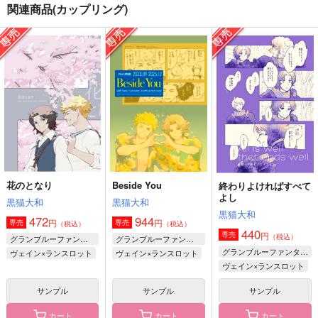
関連商品(カップリング)
HOME SWEET HOM
HOME SWEET HOM
home sweet home R
E
E!4
E;【再版版】
SWEET KIDS CO.
25ぱんだ
Polaris
1,257
620
1,100
円
円
円
（税込）
（税込）
（税込）
えん魔くん×雪子姫
ヴィクトル×勝生勇利
明智吾郎×主人公
サンプル
サンプル
サンプル
作品詳細
作品詳細
作品詳細
花のとなり
Beside You
終わりよければすべて
よし
黒猫大和
黒猫大和
黒猫大和
472
944
円
円
専売
専売
（税込）
（税込）
440
円
専売
（税込）
グランブルーファンタジー
グランブルーファンタジー
グランブルーファンタジー
ヴェイン×ランスロット
ヴェイン×ランスロット
ヴェイン×ランスロット
サンプル
サンプル
サンプル
カート
カート
カート