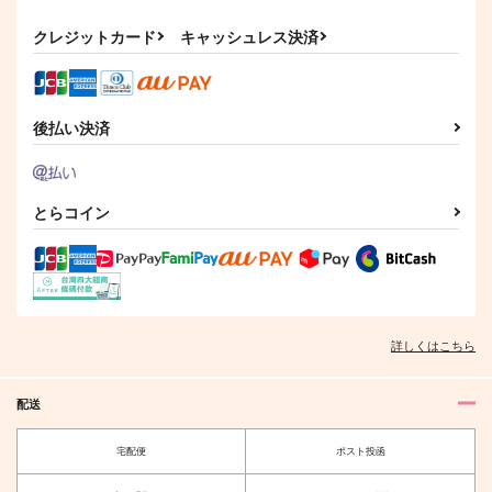
550
605
円
円
（税込）
（税込）
杉元佐一×尾形百之助
不死川実弥×冨岡義勇
クレジットカード
キャッシュレス決済
サンプル
サンプル
作品詳細
作品詳細
後払い決済
とらコイン
詳しくはこちら
配送
宅配便
ポスト投函