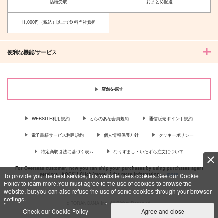
店頭受取
おまとめ配送
11,000円（税込）以上で送料当社負担
便利な機能/サービス
店舗を探す
WEBSITE利用規約
とらのあな会員規約
通信販売ポイント規約
電子書籍サービス利用規約
個人情報保護方針
クッキーポリシー
特定商取引法に基づく表示
なりすまし・いたずら注文について
For Overseas customer, now you can ship your purchases by using purchases agent
services “AOCS”! Click {more…} for more information …
more
To provide you the best service, this website uses cookies.See our Cookie
Policy to learn more.You must agree to the use of cookies to browse the
website, but you can also refuse the use of some cookies through your browser
settings.
c TORANOANA Inc, All Rights Reserved.
Check our Cookie Policy
Agree and close