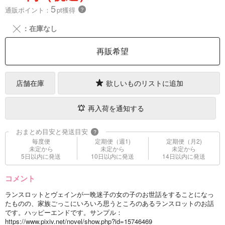
5
通販ポイント：
pt獲得
？
╳
：在庫なし
再販希望
店舗在庫
欲しいものリストに追加
再入荷を通知する
おまとめ目安と発送目安
?
毎度便
定期便（週1)
定期便（月2)
未定から
未定から
未定から
5日以内に発送
10日以内に発送
14日以内に発送
コメント
ランスロットとヴェインが一晩迷子の女の子のお世話をすることになっ
たものの、家族ごっこにいろいろ思うところのあるランスロットのお話
です。ハッピーエンドです。サンプル：
https://www.pixiv.net/novel/show.php?id=15746469