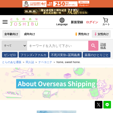
新規登録
ログイン
Language
カート
全年齢向け
成年向け
男性向け
女性向け
詳細
検索
ゼンゼロ
フリンズ×ファルカ
不死川実弥×冨岡義勇
薬屋のひとりごと
とらのあな通販
同人誌
ナベヨニテ
home, sweet home.