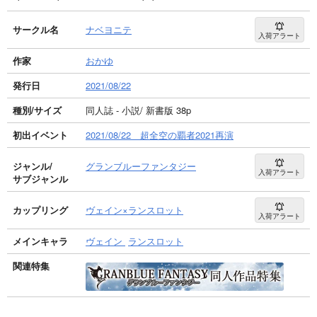
サークル名
ナベヨニテ
入荷アラート
作家
おかゆ
発行日
2021/08/22
種別/サイズ
同人誌 - 小説/ 新書版 38p
初出イベント
2021/08/22 超全空の覇者2021再演
ジャンル/
グランブルーファンタジー
入荷アラート
サブジャンル
カップリング
ヴェイン×ランスロット
入荷アラート
メインキャラ
ヴェイン
ランスロット
関連特集