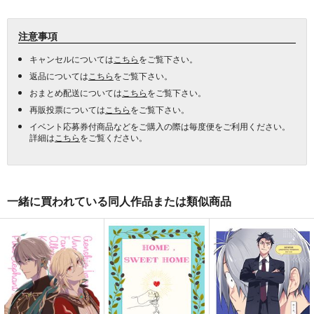
注意事項
キャンセルについては
こちら
をご覧下さい。
返品については
こちら
をご覧下さい。
おまとめ配送については
こちら
をご覧下さい。
再販投票については
こちら
をご覧下さい。
イベント応募券付商品などをご購入の際は毎度便をご利用ください。
詳細は
こちら
をご覧ください。
一緒に買われている同人作品または類似商品