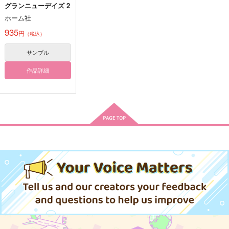
グランニューデイズ 2
終わりよければすべて
Beside You
花のとなり
よし
ホーム社
黒猫大和
黒猫大和
黒猫大和
935
円
944
（税込）
472
円
円
（税込）
（税込）
440
円
（税込）
ヴェイン×ランスロット
ヴェイン×ランスロット
サンプル
ヴェイン×ランスロット
作品詳細
サンプル
サンプル
サンプル
作品詳細
作品詳細
作品詳細