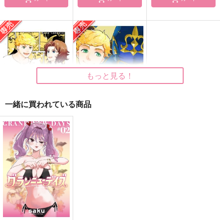
Home Sweet Home3
mimosa
まいにちたのしい
SIESTA
黒猫大和
黒猫大和
299
629
472
円
円
円
（税込）
（税込）
（税込）
漣ジュン×七種茨
ヴェイン×ランスロット
ヴェイン×ランスロット
もっと見る！
サンプル
サンプル
サンプル
作品詳細
作品詳細
作品詳細
一緒に買われている商品
まいにちたのしい
mimosa
黒猫大和
黒猫大和
472
629
円
円
専売
専売
（税込）
（税込）
グランブルーファンタジー
グランブルーファンタジー
ヴェイン×ランスロット
ヴェイン×ランスロット
サンプル
サンプル
カート
カート