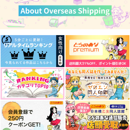
MY SWEET HOME 2
HOME SWEET HOM
ぬいと暮らす4騎士
E ！2
日々
A-K
25ぱんだ
1,572
550
円
円
（税込）
（税込）
480
円
（税込）
ロイド×ヨル
パーシヴァル×ランスロット
ヴィクトル×勝生勇利
サンプル
サンプル
サンプル
作品詳細
作品詳細
作品詳細
HOME
HOME
二十三時の秘密のお話