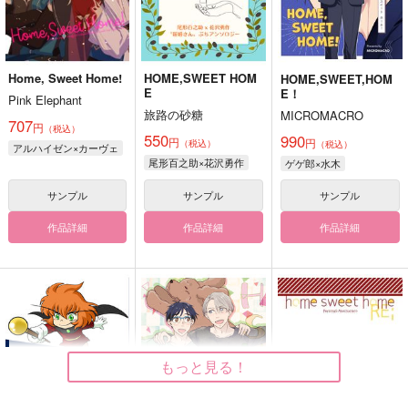
Home, Sweet Home!
HOME,SWEET HOM
HOME,SWEET,HOM
E
E！
Pink Elephant
旅路の砂糖
MICROMACRO
707
円
（税込）
550
990
円
円
（税込）
（税込）
アルハイゼン×カーヴェ
尾形百之助×花沢勇作
ゲゲ郎×水木
サンプル
サンプル
サンプル
作品詳細
作品詳細
作品詳細
もっと見る！