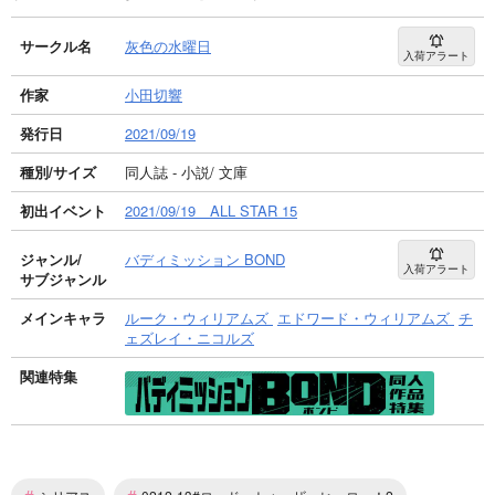
サークル名
灰色の水曜日
入荷アラート
作家
小田切響
発行日
2021/09/19
種別/サイズ
同人誌 - 小説/ 文庫
初出イベント
2021/09/19 ALL STAR 15
ジャンル/
バディミッション BOND
入荷アラート
サブジャンル
メインキャラ
ルーク・ウィリアムズ
エドワード・ウィリアムズ
チ
ェズレイ・ニコルズ
関連特集