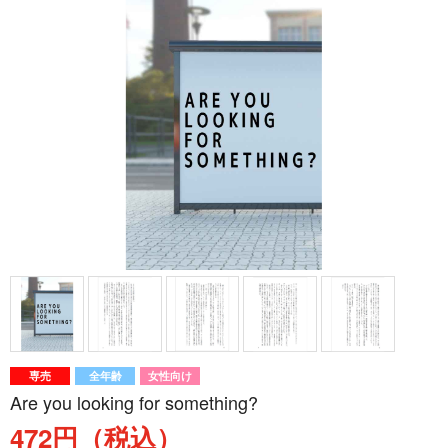
専売
全年齢
女性向け
Are you looking for something?
472円（税込）