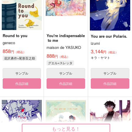
Round to you
You're indispensable
You are our Polaris.
to me
geneco
izumi
maison de YASUKO
858
3,144
円
円
（税込）
（税込）
888
円
（税込）
キラ・ヤマト
花沢勇作×尾形百之助
グエル×スレッタ
サンプル
サンプル
サンプル
作品詳細
作品詳細
作品詳細
もっと見る！