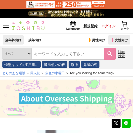
新規登録
ログイン
Language
カート
全年齢向け
成年向け
男性向け
女性向け
詳細
検索
怪盗キッド×江戸川…
魔法使いの夜
原神
鬼滅の刃
とらのあな通販
同人誌
灰色の水曜日
Are you looking for something?