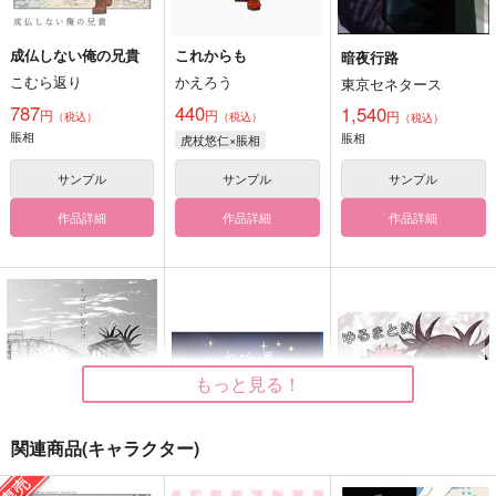
成仏しない俺の兄貴
これからも
暗夜行路
こむら返り
かえろう
東京セネタース
787
440
1,540
円
円
円
（税込）
（税込）
（税込）
脹相
脹相
虎杖悠仁×脹相
サンプル
サンプル
サンプル
作品詳細
作品詳細
作品詳細
もっと見る！
関連商品(キャラクター)