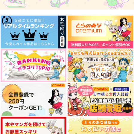
787
1,100
110
円
円
円
（税込）
（税込）
（税込）
五条悟×虎杖悠仁
五条悟×伏黒恵
五条悟×虎杖悠仁
サンプル
サンプル
サンプル
作品詳細
作品詳細
作品詳細
天の鐘は二度鳴らない
ちょいたシール
うじゃうじゃ美味しー
る
Crescent
こんにゃろう
桃缶
880
715
円
円
専売
専売
（税込）
（税込）
238
円
（税込）
呪術廻戦
呪術廻戦
呪術廻戦
虎杖悠仁
虎杖悠仁×脹相
脹相×虎杖悠仁
脹相
サンプル
サンプル
サンプル
たのしーる
Bubble
カート
カート
カート
恋を知らないあなたは
桃缶
燕鵠茶
会いたいよ
237
330
1,100
円
円
円
（税込）
（税込）
（税込）