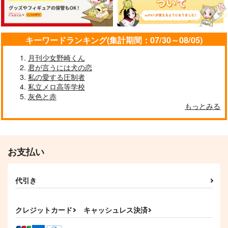
脹相×虎杖悠仁
虎杖悠仁×脹相
虎杖悠仁×脹相
サンプル
サンプル
サンプル
キーワードランキング(集計期間：07/30～08/05)
作品詳細
作品詳細
作品詳細
月刊少女野崎くん
君が言うには犬の恋
私の愛する圧制者
私立メロ高等学校
灰色と赤
来世は人間になりたい
周波数のある風景
もっとみる
わくわく発狂チャン
錆花
ス
1,572
円
（税込）
1,415
円
呪術廻戦
虎杖悠仁
専売
（税込）
脹相
お支払い
呪術廻戦
脹相×虎杖悠仁
アクリルキーホルダー
じゅじゅらいふ10
録
サンプル
サンプル
代引き
（五）
ARCHES
0時開店
平凡人生
カート
カート
629
1,572
円
円
（税込）
（税込）
550
クレジットカード
キャッシュレス決済
円
（税込）
五条悟
五条悟
五条悟