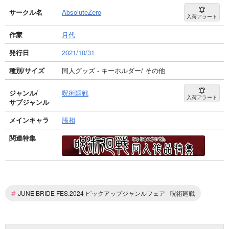
サークル名
AbsoluteZero
入荷アラート
作家
月代
発行日
2021/10/31
種別/サイズ
同人グッズ - キーホルダー/ その他
ジャンル/
呪術廻戦
入荷アラート
サブジャンル
メインキャラ
脹相
関連特集
#
JUNE BRIDE FES.2024 ピックアップジャンルフェア - 呪術廻戦