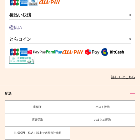
サンプル
サンプル
サンプル
後払い決済
作品詳細
作品詳細
作品詳細
とらコイン
詳しくはこちら
配送
先生！無茶しないで！
リチュアルホロウ
ハトの巣
bibi
宅配便
ポスト投函
629
1,100
円
円
（税込）
（税込）
店頭受取
おまとめ配送
五条悟
五条悟×虎杖悠仁
11,000円（税込）以上で送料当社負担
サンプル
サンプル