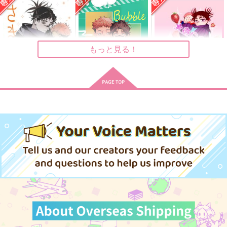
はっぴぃえんど
おわわ
無限の代理人
1,100
550
787
円
円
円
（税込）
（税込）
（税込）
五条悟
釘崎野薔薇
九十九由基×脹相
もっと見る！
サンプル
サンプル
サンプル
作品詳細
作品詳細
作品詳細
さきの君を想う
Bubble
★あにあね
もん式
燕鵠茶
LEMONIST
707
330
787
円
円
専売
専売
円
専売
（税込）
（税込）
（税込）
呪術廻戦
呪術廻戦
呪術廻戦
脹相×虎杖悠仁
虎杖悠仁×脹相
虎杖悠仁×脹相
サンプル
サンプル
サンプル
カート
カート
カート
Thump
name.
双方に重い
inhale
木枯らしキャンプ
LiLi