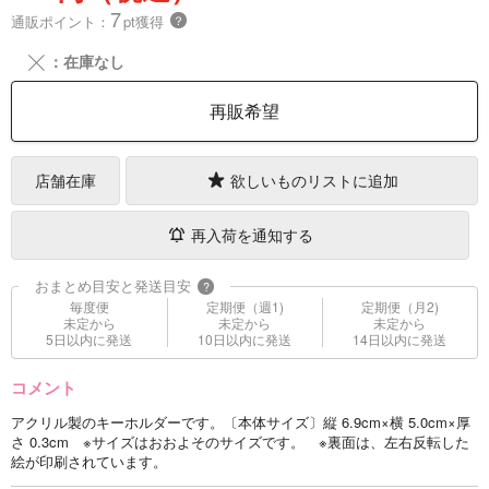
7
通販ポイント：
pt獲得
？
╳
：在庫なし
再販希望
店舗在庫
欲しいものリストに追加
再入荷を通知する
おまとめ目安と発送目安
?
毎度便
定期便（週1)
定期便（月2)
未定から
未定から
未定から
5日以内に発送
10日以内に発送
14日以内に発送
コメント
アクリル製のキーホルダーです。〔本体サイズ〕縦 6.9cm×横 5.0cm×厚
さ 0.3cm ※サイズはおおよそのサイズです。 ※裏面は、左右反転した
絵が印刷されています。