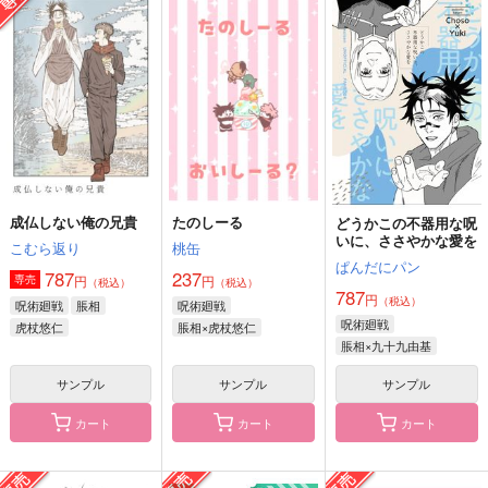
そばにいるだけ
ねがい星
ゆるまとめ(オマケ付
き)
愛はヨコシマ
ゆうやけおおかみ
まいまい
944
330
円
円
（税込）
（税込）
944
円
（税込）
脹相×虎杖悠仁
虎杖悠仁×脹相
虎杖悠仁×脹相
サンプル
サンプル
サンプル
作品詳細
作品詳細
作品詳細
成仏しない俺の兄貴
たのしーる
どうかこの不器用な呪
いに、ささやかな愛を
こむら返り
桃缶
ぱんだにパン
787
237
円
円
専売
（税込）
（税込）
787
円
（税込）
呪術廻戦
脹相
呪術廻戦
呪術廻戦
虎杖悠仁
脹相×虎杖悠仁
脹相×九十九由基
サンプル
サンプル
サンプル
カート
カート
カート
日常
ちみみみみ
先生になっちゃった