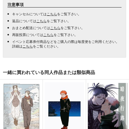
注意事項
キャンセルについては
こちら
をご覧下さい。
返品については
こちら
をご覧下さい。
おまとめ配送については
こちら
をご覧下さい。
再販投票については
こちら
をご覧下さい。
イベント応募券付商品などをご購入の際は毎度便をご利用ください。
詳細は
こちら
をご覧ください。
一緒に買われている同人作品または類似商品