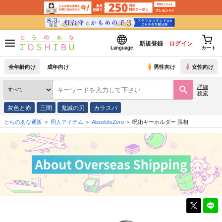
新規登録
ログイン
Language
カート
全年齢向け
成年向け
男性向け
女性向け
詳細
検索
灰色と赤
三間
鬼滅の刃
カラスバ
とらのあな通販
同人アイテム
AbsoluteZero
呪術キーホルダー 脹相