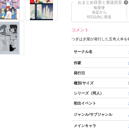
おまとめ目安と発送目安
?
毎度便
未定から
5日以内に発送
コメント
つぎはぎ屋が発行した五奇人本を
サークル名
作家
発行日
種別/サイズ
シリーズ（同人）
初出イベント
ジャンル/
サブジャンル
メインキャラ