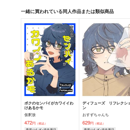
一緒に買われている同人作品または類似商品
ボクのセンパイがカワイイわ
ディフューズ リフレクシ
けあるかモ
ン
仮釈放
おすずちゃんち
472
629
円
円
（税込）
（税込）
青葉つむぎ×逆先夏目
青葉つむぎ×逆先夏目