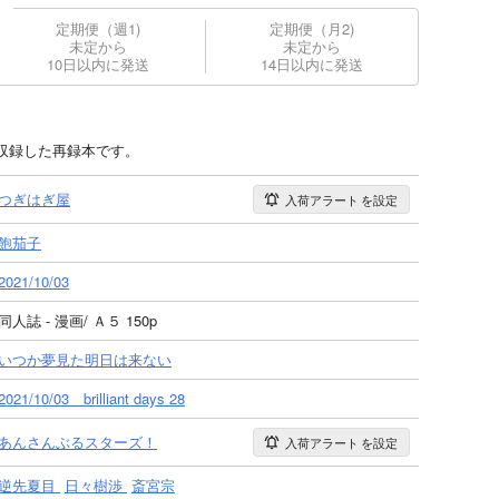
定期便（週1)
定期便（月2)
未定から
未定から
10日以内に発送
14日以内に発送
収録した再録本です。
つぎはぎ屋
入荷アラート
を設定
飽茄子
2021/10/03
同人誌 - 漫画/ Ａ５ 150p
いつか夢見た明日は来ない
2021/10/03 brilliant days 28
あんさんぶるスターズ！
入荷アラート
を設定
逆先夏目
日々樹渉
斎宮宗