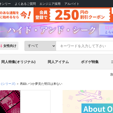
Bオンリー
よくあるご質問
エンジニア採用
アルバイト
女性向け
同人特集(オリジナル)
同人アイテム
ボドゲ特集
急
い
(シリーズ)
再録いつか夢見た明日は来ない