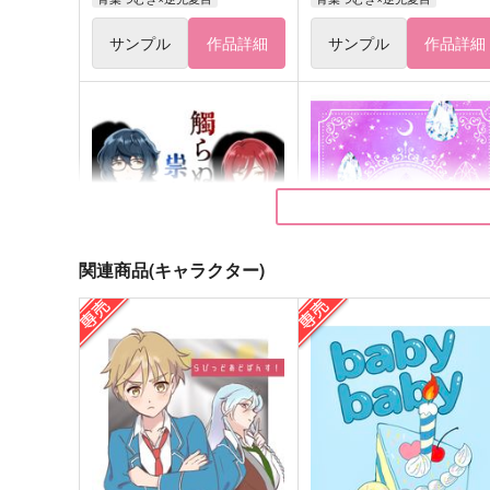
サンプル
作品詳細
サンプル
作品詳細
関連商品(キャラクター)
触らぬ影に祟りなし
どうか、きらいにならない
鮫喰らい
ブレイクタイム
990
440
円
円
（税込）
（税込）
青葉つむぎ×逆先夏目
逆先夏目×青葉つむぎ