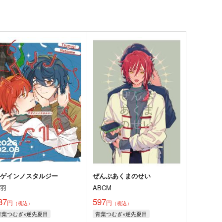
アゲインノスタルジー
ぜんぶあくまのせい
三羽
ABCM
87
597
円
円
（税込）
（税込）
青葉つむぎ×逆先夏目
青葉つむぎ×逆先夏目