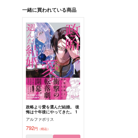
加州清光
ロイド×ヨル
一緒に買われている商品
サンプル
作品詳細
サンプル
作品詳細
OEKAKI LOG♪【ノベルテ
ボクのセンパイがカワイイ
ィ有】
けあるかモ
ABCM
仮釈放
1,320
472
円
円
専売
専売
（税込）
（税込）
あんさんぶるスターズ！
あんさんぶるスターズ！
青葉つむぎ
逆先夏目
春川宙
青葉つむぎ×逆先夏目
サンプル
カート
サンプル
カー
政略より愛を選んだ結婚。 後
悔は十年後にやってきた。 1
刺傷再録集 傷痕 BtoE 2
刺傷再録集 傷痕スペクト
アルファポリス
ム2
刺傷
792
円
刺傷
（税込）
2,578
円
（税込）