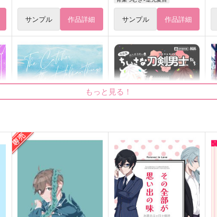
サンプル
作品詳細
サンプル
作品詳細
もっと見る！
で
ひまわり畑でつかまえて
再録集)ほんまる町のちいさな
俳
刀剣男士たち
ブレイクタイム
ユウラク
308
円
（税込）
3,457
3
円
（税込）
逆先夏目×青葉つむぎ