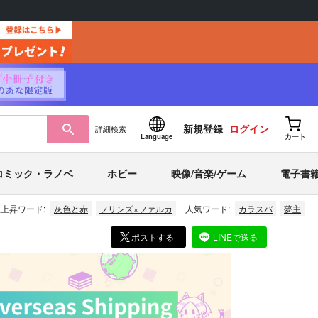
新規登録
ログイン
詳細
検索
Language
カート
コミック・ラノベ
ホビー
映像/音楽/ゲーム
電子書
上昇ワード:
灰色と赤
フリンズ×ファルカ
人気ワード:
カラスバ
夢主
ポストする
LINEで送る