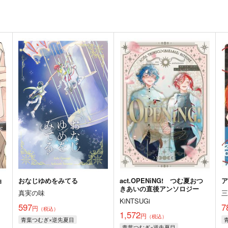
ョ
おなじゆめをみてる
act.OPENiNG! つむ夏おつ
きあいの直後アンソロジー
真実の味
KiNTSUGi
597
7
円
（税込）
1,572
円
（税込）
青葉つむぎ×逆先夏目
青葉つむぎ×逆先夏目