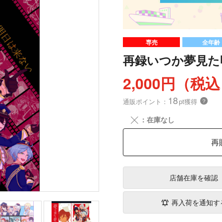
専売
全年齢
再録いつか夢見た
2,000円（税
18
通販ポイント：
pt獲得
？
╳
：在庫なし
再
店舗在庫
を確認
再入荷を通知す