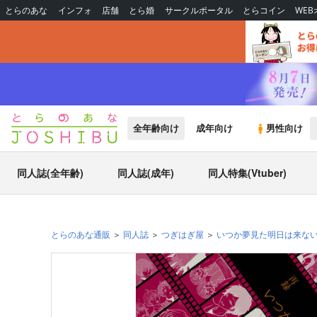
とらのあな
インフォ
店舗
とら婚
サークルポータル
とらコイン
WE
全年齢向け
成年向け
男性向け
同人誌(全年齢)
同人誌(成年)
同人特集(Vtuber)
とらのあな通販
同人誌
つぎはぎ屋
いつか夢見た明日は来な