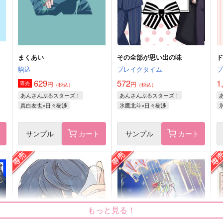
鶴丸国永
サンプル
作品詳細
サンプル
作品詳細
まくあい
その全部が思い出の味
駒込
ブレイクタイム
629
572
1
円
円
専売
（税込）
（税込）
あんさんぶるスターズ！
あんさんぶるスターズ！
真白友也×日々樹渉
氷鷹北斗×日々樹渉
ト
サンプル
カート
サンプル
カート
再録集)本丸さんちのちいさな
【特典付】刀剣再録アンコー
再
国広くん
ル！３
ユウラク
幸漫
もっと見る！
3,280
3,190
2
円
円
（税込）
（税込）