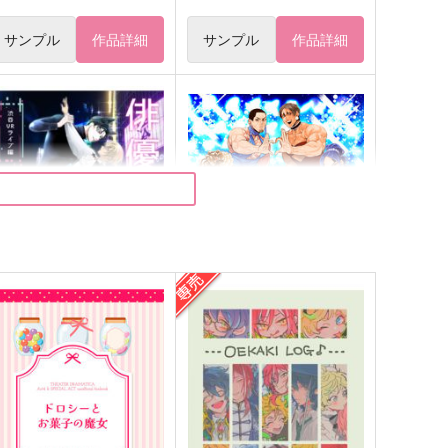
サンプル
作品詳細
サンプル
作品詳細
優×アイドル再録2ー渋谷VR
ゴールデンキャバレー再録総
ライブ編ー
集編《青》11～15
二八六堂
MORBID＋LOVERS
,144
2,357
円
円
（税込）
（税込）