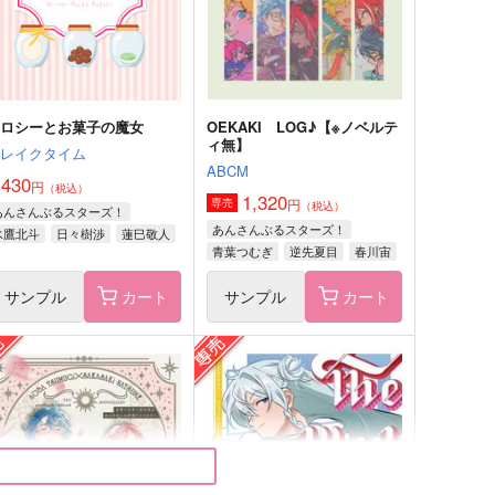
オールキャラ
赤井秀一×安室透
サンプル
作品詳細
サンプル
作品詳細
ドロシーとお菓子の魔女
OEKAKI LOG♪【※ノベルテ
ィ無】
ブレイクタイム
ABCM
,430
円
（税込）
1,320
円
専売
（税込）
あんさんぶるスターズ！
あんさんぶるスターズ！
氷鷹北斗
日々樹渉
蓮巳敬人
青葉つむぎ
逆先夏目
春川宙
サンプル
カート
サンプル
カート
録集)ほんまる幼稚園 ディ
【特典付】刀剣再録アンコー
レクターズカット
ル！２
ユウラク
幸漫
,463
4,015
円
円
（税込）
（税込）