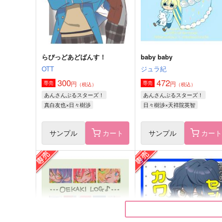
サンプル
作品詳細
サンプル
作品詳細
らぴっどあどばんす！
baby baby
OTT
ジュラ紀
300
472
円
円
専売
専売
（税込）
（税込）
あんさんぶるスターズ！
あんさんぶるスターズ！
真白友也×日々樹渉
日々樹渉×天祥院英智
サンプル
カート
サンプル
カー
再録刀さに１・２巻【再販】
再録２
幸漫
てとらぽっとプラス
2,357
1,572
円
円
（税込）
（税込）