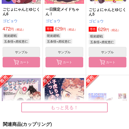
作品詳細
作品詳細
作品詳細
ごじょにゃんとゆじく
一日限定メイドちゃ
ごじょにゃんとゆじく
ん6
ん！
ん5
ゴビョウ
ゴビョウ
ゴビョウ
472
629
629
円
円
専売
円
専売
（税込）
（税込）
（税込）
呪術廻戦
呪術廻戦
呪術廻戦
五条悟×虎杖悠仁
五条悟×虎杖悠仁
五条悟×虎杖悠仁
サンプル
サンプル
サンプル
カート
カート
カート
ごじょにゃんとゆじく
to you 上
Good bye, my love...
ん5
なきくじら
ゆうまぐれ
ゴビョウ
944
1,100
円
円
（税込）
（税込）
629
円
（税込）
五条悟×虎杖悠仁
カラスバ×セイカ
五条悟×虎杖悠仁
もっと見る！
サンプル
サンプル
サンプル
関連商品(カップリング)
作品詳細
作品詳細
作品詳細