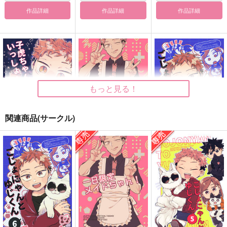
作品詳細
作品詳細
作品詳細
もっと見る！
関連商品(サークル)
子虎ちゃんといっし
一日限定メイドちゃ
ごじょにゃんとゆじく
ょ！
ん！
ん6
ゴビョウ
ゴビョウ
ゴビョウ
787
629
472
円
円
円
（税込）
（税込）
（税込）
五条悟×虎杖悠仁
五条悟×虎杖悠仁
五条悟×虎杖悠仁
サンプル
サンプル
サンプル