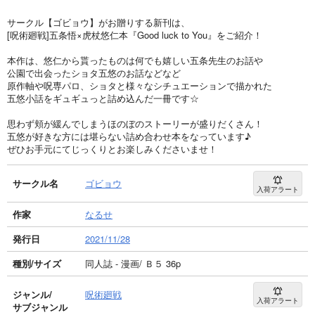
サークル【ゴビョウ】がお贈りする新刊は、
[呪術廻戦]五条悟×虎杖悠仁本『Good luck to You』をご紹介！
本作は、悠仁から貰ったものは何でも嬉しい五条先生のお話や
公園で出会ったショタ五悠のお話などなど
原作軸や呪専パロ、ショタと様々なシチュエーションで描かれた
五悠小話をギュギュっと詰め込んだ一冊です☆
思わず頬が緩んでしまうほのぼのストーリーが盛りだくさん！
五悠が好きな方には堪らない詰め合わせ本をなっています♪
ぜひお手元にてじっくりとお楽しみくださいませ！
サークル名
ゴビョウ
入荷アラート
作家
なるせ
発行日
2021/11/28
種別/サイズ
同人誌 - 漫画/ Ｂ５ 36p
ジャンル/
呪術廻戦
入荷アラート
サブジャンル