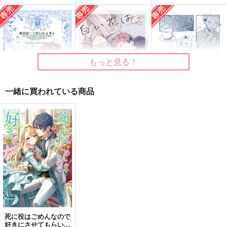
うちのかわいい子虎ち
ゃん3
ゴビョウ
629
円
専売
（税込）
もっと見る！
呪術廻戦
五条悟×虎杖悠仁
一緒に買われている商品
サンプル
カート
本日のごゆだいじぇす
白い花は咲いたまま
雨があがればぼくたち
good ohortunity!
GOODBYE TO SAY H
goodbye,see you ag
と
は
ELLO
はしゃぎ太郎
ain.
眉間地帯
パンダファシズム
爆速ししゃも
SPICA
chicca
1,257
円
専売
550
（税込）
円
（税込）
220
677
円
専売
円
専売
2,200
（税込）
865
（税込）
呪術廻戦
円
円
（税込）
竹谷八左ヱ門
（税込）
呪術廻戦
呪術廻戦
勝生勇利
五条悟×虎杖悠仁
山田一郎×波羅夷空却
五条悟×虎杖悠仁
五条悟×虎杖悠仁
サンプル
サンプル
サンプル
サンプル
サンプル
サンプル
作品詳細
作品詳細
作品詳細
カート
カート
カート
死に役はごめんなので
好きにさせてもらいま