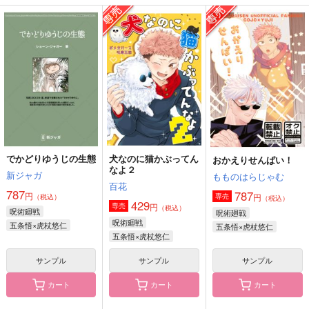
ごじょにゃんとゆじく
子虎ちゃんといっし
ごじょにゃんとゆじく
ん4
ょ！
んまとめ
ゴビョウ
ゴビョウ
ゴビョウ
787
787
1,887
円
円
専売
専売
円
専売
（税込）
（税込）
（税込）
呪術廻戦
呪術廻戦
呪術廻戦
五条悟×虎杖悠仁
五条悟×虎杖悠仁
五条悟×虎杖悠仁
サンプル
サンプル
サンプル
カート
カート
カート
でかどりゆうじの生態
犬なのに猫かぶってん
おかえりせんぱい！
なよ２
Good Night Routine
Good Friends Teach
Good bye,Fury.
新ジャガ
もものはらじゃむ
ers～The Banquet～
百花
きになる木
noa
787
787
円
円
専売
（税込）
（税込）
ねこん家
429
円
専売
1,265
1,415
（税込）
円
呪術廻戦
円
呪術廻戦
（税込）
（税込）
1,572
円
呪術廻戦
（税込）
五条悟×虎杖悠仁
五条悟×虎杖悠仁
潮江文次郎×立花仙蔵
レオナ×女監督生
デイヴィス・クルーウェ
五条悟×虎杖悠仁
ル
サンプル
サンプル
サンプル
サンプル
サンプル
サンプル
カート
カート
カート
作品詳細
作品詳細
作品詳細