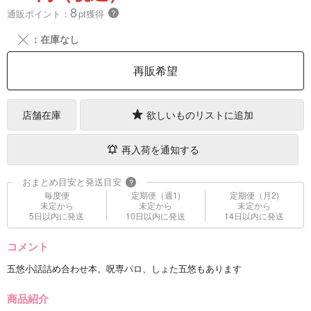
8
通販ポイント：
pt獲得
？
╳
：在庫なし
再販希望
店舗在庫
欲しいものリストに追加
再入荷を通知する
おまとめ目安と発送目安
?
毎度便
定期便（週1)
定期便（月2)
未定から
未定から
未定から
5日以内に発送
10日以内に発送
14日以内に発送
コメント
五悠小話詰め合わせ本。呪専パロ、しょた五悠もあります
商品紹介