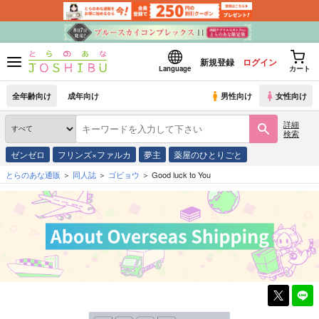
新規登録
ログイン
Language
カート
全年齢向け
成年向け
男性向け
女性向け
詳細
検索
ゼンゼロ
フリンズ×ファルカ
夢主
薬屋のひとりごと
とらのあな通販
同人誌
ゴビョウ
Good luck to You