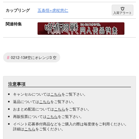
カップリング
五条悟×虎杖悠仁
入荷アラート
関連特集
#
0212-13#空にオレンジ3 空
注意事項
キャンセルについては
こちら
をご覧下さい。
返品については
こちら
をご覧下さい。
おまとめ配送については
こちら
をご覧下さい。
再販投票については
こちら
をご覧下さい。
イベント応募券付商品などをご購入の際は毎度便をご利用ください。
詳細は
こちら
をご覧ください。