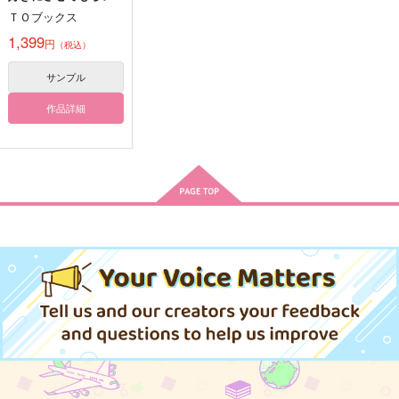
す 2
ＴＯブックス
1,399
円
（税込）
サンプル
作品詳細
Do what you love2
Do what you love
Goodbye Again
ビューティフルデイズ
彼の人の話
好きって言ってよ。下
Good bye MyYouth
Good bye MyYouth
M31
帰路
無常讃歌
猿と腰掛
770
770
715
円
円
円
（税込）
（税込）
（税込）
472
787
1,572
円
円
専売
円
専売
（税込）
（税込）
（税込）
三井寿×宮城リョータ
三井寿×宮城リョータ
五条悟×虎杖悠仁
呪術廻戦
呪術廻戦
呪術廻戦
五条悟×虎杖悠仁
五条悟×虎杖悠仁
五条悟×虎杖悠仁
サンプル
サンプル
サンプル
サンプル
サンプル
サンプル
作品詳細
作品詳細
作品詳細
カート
カート
カート