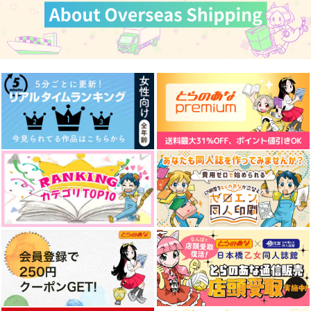
ADDICTED TO YOU
All My Love to You
しろくま
中途半端
護衛対象はトップアイ
ドルでした まとめ本
2,044
759
円
円
（税込）
（税込）
じゃがいも畑
五条悟×庵歌姫
竈門炭治郎×我妻善逸
1,572
円
専売
（税込）
サンプル
サンプル
呪術廻戦
五条悟×虎杖悠仁
作品詳細
作品詳細
サンプル
作品詳細