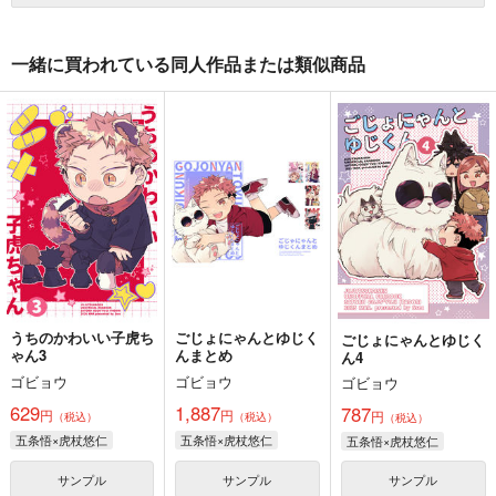
一緒に買われている同人作品または類似商品
うちのかわいい子虎ち
ごじょにゃんとゆじく
ごじょにゃんとゆじく
ゃん3
んまとめ
ん4
ゴビョウ
ゴビョウ
ゴビョウ
629
1,887
787
円
円
円
（税込）
（税込）
（税込）
五条悟×虎杖悠仁
五条悟×虎杖悠仁
五条悟×虎杖悠仁
サンプル
サンプル
サンプル