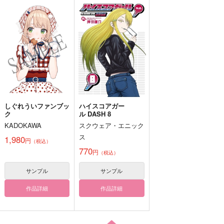
湘南事変
802
645
円
円
（税込）
（税込）
1,100
円
（税込）
トレイ×ケイト
トレイ×ケイト
トレイ×ケイト
サンプル
サンプル
サンプル
作品詳細
作品詳細
作品詳細
しぐれういファンブッ
ハイスコアガー
ク
ル DASH 8
KADOKAWA
スクウェア・エニック
ス
1,980
円
（税込）
770
円
（税込）
サンプル
サンプル
作品詳細
作品詳細
どうパロ！
GIVE ME ×××！
こいに、へきれき2
そらいろ。
そらいろ。
そらいろ。