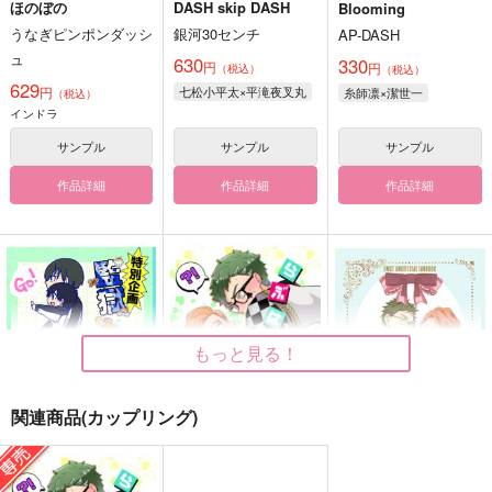
ほのぼの
DASH skip DASH
Blooming
うなぎピンポンダッシ
銀河30センチ
AP-DASH
ュ
630
330
円
円
（税込）
（税込）
629
円
七松小平太×平滝夜叉丸
糸師凛×潔世一
（税込）
インドラ
サンプル
サンプル
サンプル
作品詳細
作品詳細
作品詳細
もっと見る！
関連商品(カップリング)
特別企画監獄わーるど
らぶはぷにんぐ！
DRIVE MY CAR