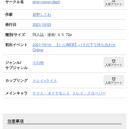
サークル名
ping×pong×dash
入荷アラート
作家
碧野しぐれ
発行日
2021/10/03
種別/サイズ
同人誌 - 漫画/ Ａ５ 72p
初出イベント
2021/10/10 【とらWEB】バラの下で待ち合わせ
Online
ジャンル/
その他
入荷アラート
サブジャンル
カップリング
トレイ×ケイト
入荷アラート
メインキャラ
ケイト・ダイヤモンド
トレイ・クローバー
注意事項