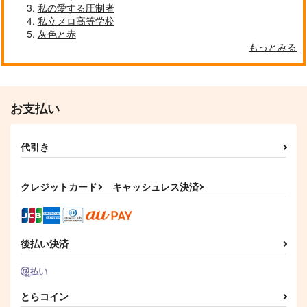
私の愛する圧制者
サンプル
サンプル
サンプル
私立メロ高等学校
灰色と赤
作品詳細
作品詳細
作品詳細
もっとみる
お支払い
代引き
クレジットカード
キャッシュレス決済
きみいろドロップ
お慕いしてます先パイ
p-DASH
p-DASH
後払い決済
330
440
円
円
（税込）
（税込）
久々知兵助×竹谷八左ヱ門
伊賀崎孫兵×竹谷八左ヱ門
とらコイン
サンプル
サンプル