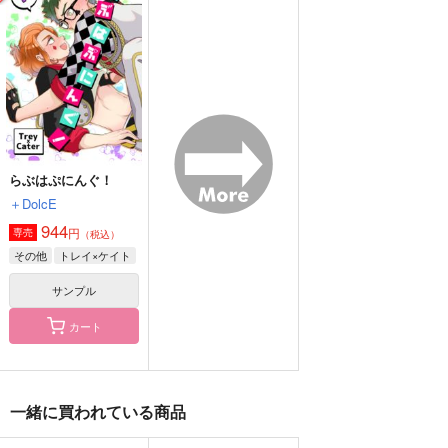
ツアー
＋DolcE
PUNCTUAL
AP-DASH
944
787
円
円
（税込）
（税込）
330
円
（税込）
トレイ×ケイト
トレイ×ケイト
糸師凛×潔世一
サンプル
サンプル
サンプル
作品詳細
作品詳細
作品詳細
らぶはぷにんぐ！
＋DolcE
944
円
専売
（税込）
その他
トレイ×ケイト
サンプル
カート
一緒に買われている商品
百合の棺で夢を見させ
とれけい11月号
魔法少女トレケイ
て
PUNCTUAL
PUNCTUAL