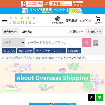
新規登録
ログイン
Language
カート
全年齢向け
成年向け
男性向け
女性向け
詳細
検索
灰色と赤
狛治×恋雪
コミックマーケット…
呪術廻戦
とらのあな通販
同人誌
ping×pong×dash
きのうとべなかったそら