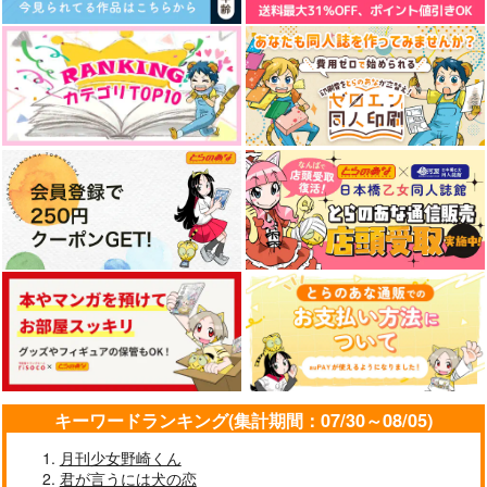
環野揺＆壱川春日
サンプル
サンプル
サンプル
作品詳細
作品詳細
作品詳細
3:19AMのゴースト・
賞味期限500年
ピンポンしか鳴らな
イーター
い！！
とべそう
とべそう
Ｔ＋
キーワードランキング(集計期間：07/30～08/05)
787
円
（税込）
787
487
円
円
（税込）
（税込）
山田利吉×土井半助
月刊少女野崎くん
カート×マックス
爆豪勝己×轟焦凍
君が言うには犬の恋