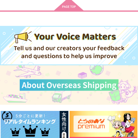
330
550
550
円
円
円
（税込）
（税込）
（税込）
三途春千夜×花垣武道
アラスター×チャーリー
獪岳×竈門炭治郎
サンプル
サンプル
サンプル
作品詳細
作品詳細
作品詳細
そしておやすみ、
Symphony
なんでもできるよ
good-night
Ping
Ping
そらいろくじら
629
472
円
円
（税込）
（税込）
629
円
（税込）
幸村精市×真田弦一郎
幸村精市×真田弦一郎