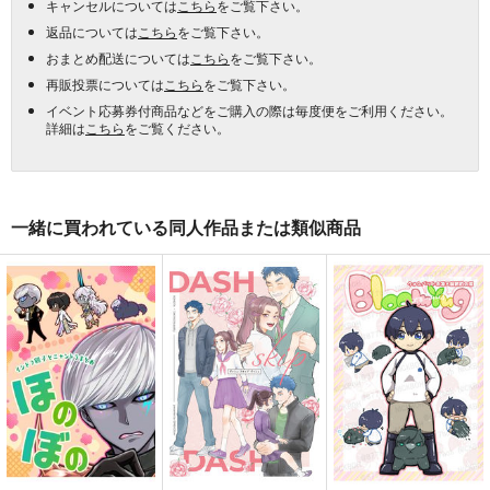
キャンセルについては
こちら
をご覧下さい。
返品については
こちら
をご覧下さい。
おまとめ配送については
こちら
をご覧下さい。
再販投票については
こちら
をご覧下さい。
イベント応募券付商品などをご購入の際は毎度便をご利用ください。
詳細は
こちら
をご覧ください。
一緒に買われている同人作品または類似商品