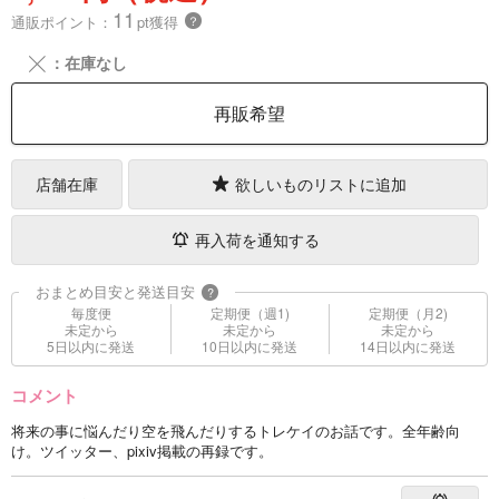
11
通販ポイント：
pt獲得
？
╳
：在庫なし
再販希望
店舗在庫
欲しいものリストに追加
再入荷を通知する
おまとめ目安と発送目安
?
毎度便
定期便（週1)
定期便（月2)
未定から
未定から
未定から
5日以内に発送
10日以内に発送
14日以内に発送
コメント
将来の事に悩んだり空を飛んだりするトレケイのお話です。全年齢向
け。ツイッター、pixiv掲載の再録です。