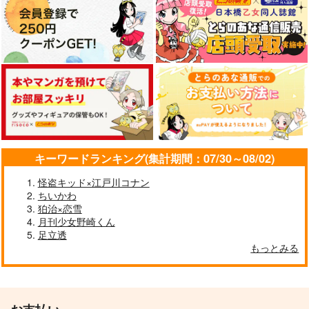
ヒプノシスマイク
有栖川帝統×夢野幻太郎
有栖川帝統×夢野幻太郎
有栖川帝統×夢野幻太郎
サンプル
サンプル
サンプル
タイムカプセル
鏡とアリス
こねこさうるす3
カート
カート
カート
かもねぎ鍋
【me/me】
マンハッタンのチンチ
ン電車
1,290
1,572
円
円
（税込）
（税込）
1,430
有栖川帝統×夢野幻太郎
有栖川帝統×夢野幻太郎
円
（税込）
有栖川帝統×夢野幻太郎
キーワードランキング(集計期間：07/30～08/02)
サンプル
サンプル
サンプル
怪盗キッド×江戸川コナン
作品詳細
作品詳細
作品詳細
ちいかわ
狛治×恋雪
月刊少女野崎くん
足立透
もっとみる
鏡とアリス
タイムカプセル
【me/me】
かもねぎ鍋
1,572
1,290
円
円
専売
専売
（税込）
（税込）
ヒプノシスマイク
ヒプノシスマイク