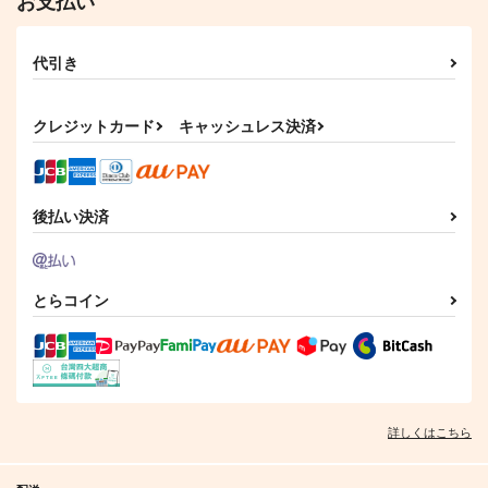
お支払い
有栖川帝統×夢野幻太郎
有栖川帝統×夢野幻太郎
サンプル
サンプル
代引き
カート
カート
アイのうつしえ
やっぱりだいすき
おもいだせないや
475号室
クレジットカード
キャッシュレス決済
944
787
円
円
（税込）
（税込）
毒島メイソン理鶯×有栖川帝統
毒島メイソン理鶯×有栖川帝統
後払い決済
サンプル
サンプル
作品詳細
作品詳細
とらコイン
詳しくはこちら