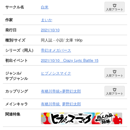
サークル名
白米
入荷アラート
作家
まいか
発行日
2021/10/10
種別/サイズ
同人誌 - 小説/ 文庫 190p
シリーズ（同人）
帝幻オメガバース
初出イベント
2021/10/10 Crazy Lyric Battle 15
ジャンル/
ヒプノシスマイク
入荷アラート
サブジャンル
カップリング
有栖川帝統×夢野幻太郎
入荷アラート
メインキャラ
有栖川帝統
夢野幻太郎
関連特集