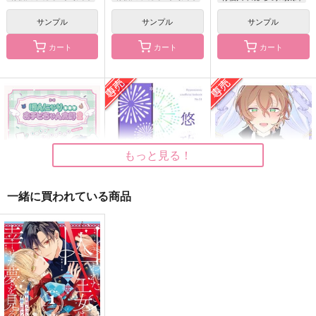
サンプル
サンプル
サンプル
カート
カート
カート
きらきら夢みたいから
悠玖の玉響
愛の寓意
お茶割りだいすきクラ
13月の庭
形而上的伽藍堂
ブ
1,287
1,100
円
円
（税込）
（税込）
530
もっと見る！
円
有栖川帝統×夢野幻太郎
有栖川帝統×夢野幻太郎
（税込）
有栖川帝統×夢野幻太郎
一緒に買われている商品
サンプル
サンプル
サンプル
作品詳細
作品詳細
作品詳細
ほんにゃりBOYおチ
悠玖の玉響
きらきら夢みたいから
ビちゃん太郎2
13月の庭
お茶割りだいすきクラ
マンハッタンのチンチ
ブ
1,287
円
専売
（税込）
ン電車
530
ヒプノシスマイク
円
専売
（税込）
472
円
（税込）
有栖川帝統×夢野幻太郎
ヒプノシスマイク
ヒプノシスマイク