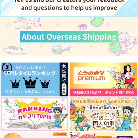
ヒプノシスマイク
有栖川帝統×夢野幻太郎
ヒプノシスマイク
有栖川帝統×夢野幻太郎
有栖川帝統×夢野幻太郎
サンプル
サンプル
サンプル
カート
カート
カート
ハッピーエンドを手放
トロイメライ
夢喰い獏と、夜明けの
して
アイボリー
inunoesa
宵の猫
いつかの朔日
787
円
（税込）
880
990
円
円
（税込）
（税込）
夢野幻太郎×有栖川帝統
有栖川帝統×夢野幻太郎
有栖川帝統×夢野幻太郎
サンプル
サンプル
サンプル
作品詳細
作品詳細
作品詳細
回答B
おやすみとおはようの
原材料名を愛と云う
間に
トレイン
13月の庭
ヲリヲリヲ
629
570
円
専売
円
専売
（税込）
（税込）
777
円
専売
（税込）
ヒプノシスマイク
ヒプノシスマイク