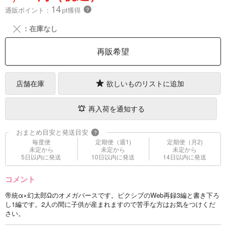
14
通販ポイント：
pt獲得
？
╳
：在庫なし
再販希望
店舗在庫
欲しいものリストに追加
再入荷を通知する
おまとめ目安と発送目安
?
毎度便
定期便（週1)
定期便（月2)
未定から
未定から
未定から
5日以内に発送
10日以内に発送
14日以内に発送
コメント
帝統α×幻太郎Ωのオメガバースです。ピクシブのWeb再録3編と書き下ろ
し1編です。2人の間に子供が産まれますので苦手な方はお気をつけくだ
さい。