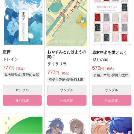
正夢
おやすみとおはようの
原材料名を愛と云う
間に
トレイン
13月の庭
ヲリヲリヲ
777
570
円
円
（税込）
（税込）
777
円
（税込）
有栖川帝統×夢野幻太郎
有栖川帝統×夢野幻太郎
有栖川帝統×夢野幻太郎
サンプル
サンプル
サンプル
作品詳細
作品詳細
作品詳細