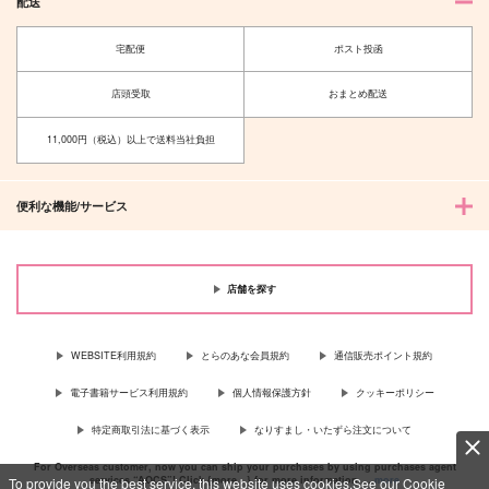
配送
宅配便
ポスト投函
店頭受取
おまとめ配送
11,000円（税込）以上で送料当社負担
便利な機能/サービス
店舗を探す
WEBSITE利用規約
とらのあな会員規約
通信販売ポイント規約
電子書籍サービス利用規約
個人情報保護方針
クッキーポリシー
特定商取引法に基づく表示
なりすまし・いたずら注文について
For Overseas customer, now you can ship your purchases by using purchases agent
services “AOCS”! Click {more…} for more information …
more
To provide you the best service, this website uses cookies.See our Cookie