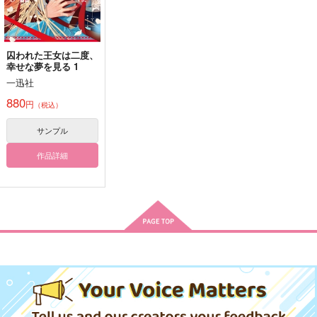
有栖川帝統×夢野幻太郎
有栖川帝統×夢野幻太郎
サンプル
サンプル
サンプル
囚われた王女は二度、
カート
カート
カート
幸せな夢を見る 1
一迅社
帝幻が耳かきするだけ
困困pickles
明け星を月へとはこぶ
880
円
それいゆ。
（税込）
はぴねす石もちもち
十中八九OK
１０Q
440
787
サンプル
円
円
（税込）
（税込）
550
円
（税込）
有栖川帝統×夢野幻太郎
有栖川帝統×夢野幻太郎
作品詳細
有栖川帝統×夢野幻太郎
サンプル
サンプル
サンプル
作品詳細
作品詳細
作品詳細
甘い恋人
Pferd
ハッピーエンドを手放
して
お茶割りだいすきクラ
13月の庭
宵の猫
ブ
1,140
円
専売
（税込）
880
円
専売
440
（税込）
円
ヒプノシスマイク
専売
（税込）