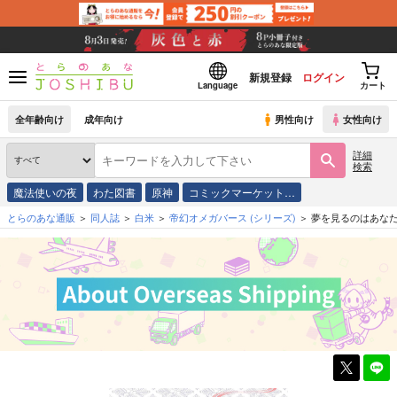
新規登録
ログイン
Language
カート
全年齢向け
成年向け
男性向け
女性向け
詳細
検索
魔法使いの夜
わた図書
原神
コミックマーケット…
とらのあな通販
同人誌
白米
帝幻オメガバース
(シリーズ)
夢を見るのはあな