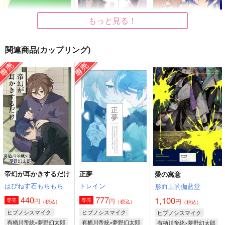
もっと見る！
関連商品(カップリング)
Pferd
回答B
甘い恋人
13月の庭
トレイン
お茶割りだいすきクラ
ブ
1,140
629
円
円
（税込）
（税込）
440
有栖川帝統×夢野幻太郎
有栖川帝統×夢野幻太郎
円
（税込）
有栖川帝統×夢野幻太郎
サンプル
サンプル
サンプル
作品詳細
作品詳細
作品詳細
帝幻が耳かきするだけ
正夢
愛の寓意
はぴねす石もちもち
トレイン
形而上的伽藍堂
440
777
1,100
円
円
専売
専売
円
（税込）
（税込）
（税込）
ヒプノシスマイク
ヒプノシスマイク
ヒプノシスマイク
有栖川帝統×夢野幻太郎
有栖川帝統×夢野幻太郎
有栖川帝統×夢野幻太郎