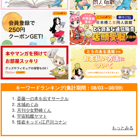
1,650
円
（税込）
サンプル
作品詳細
キーワードランキング(集計期間：08/03～08/09)
斎藤一の本を出すサークル
水城めぐみ
月刊少女野崎くん
宇宙戦艦ヤマト
怪盗キッド×江戸川コナン
もっとみる