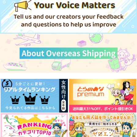
編、3年生編
こそ実力至上主義の教
（Sky Tone 泉
KADOKAWA
KADOKAWA
KADOKAWA
startBOX トモセシュ
室へ 終・2年生編、3
彩 Art Works）
私の龍神様
A級フリー狙撃手の日
ンサク Art Works
年生編startBOX トモ
5,478
2,800
1,650
円
円
円
（税込）
（税込）
（税込）
Artworks
常
セシュンサ
ク Art Works）
kozqt
サクラ舞う
サンプル
サンプル
サンプル
315
1,250
円
円
（税込）
（税込）
作品詳細
作品詳細
作品詳細
夏油傑×五条悟
オールキャラ×女夢主
サンプル
サンプル
作品詳細
作品詳細
【有償特典】特製B2
タペストリー
（Eterna Luce-エテル
メディアパル
ナ ルーチェ- りいち
ゅ ART WORKS）