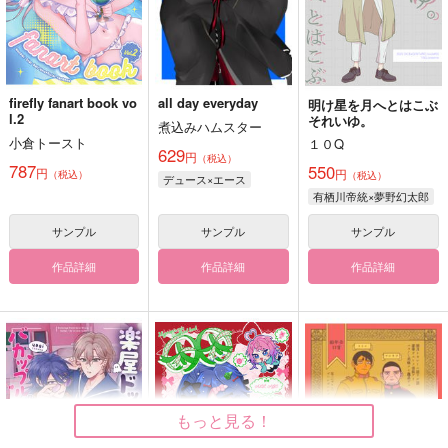
firefly fanart book vo
all day everyday
明け星を月へとはこぶ
l.2
それいゆ。
煮込みハムスター
小倉トースト
１０Q
629
円
（税込）
787
550
円
円
（税込）
（税込）
デュース×エース
有栖川帝統×夢野幻太郎
サンプル
サンプル
サンプル
作品詳細
作品詳細
作品詳細
もっと見る！