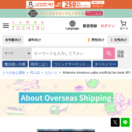
新規登録
ログイン
Language
カート
全年齢向け
成年向け
男性向け
女性向け
詳細
検索
魔法使いの夜
桜河こはく
コミックマーケット…
タペストリー
とらのあな通販
同人誌
なないと
Artworks kimetuno yaiba unofficial fan book #01