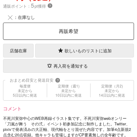
5
通販ポイント：
pt獲得
？
╳
：在庫なし
再販希望
店舗在庫
欲しいものリストに追加
再入荷を通知する
おまとめ目安と発送目安
?
毎度便
定期便（週1)
定期便（月2)
未定から
未定から
未定から
5日以内に発送
10日以内に発送
14日以内に発送
コメント
不死川実弥中心のWEB再録イラスト集です。不死川実弥webオンリー
「刀嵐が舞う その弍」イベント初参加記念に制作しました。Twitter、
pixivで発表済みの大正軸、現代軸をとり混ぜた内容です。加筆4点新規2
点含む20点収録。他キャラも登場しますがCP要素無しの全年齢です。