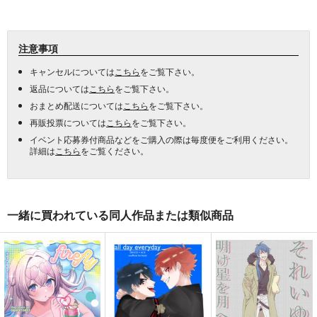
注意事項
キャンセルについては
こちら
をご覧下さい。
返品については
こちら
をご覧下さい。
おまとめ配送については
こちら
をご覧下さい。
再販投票については
こちら
をご覧下さい。
イベント応募券付商品などをご購入の際は毎度便をご利用ください。
詳細は
こちら
をご覧ください。
一緒に買われている同人作品または類似商品