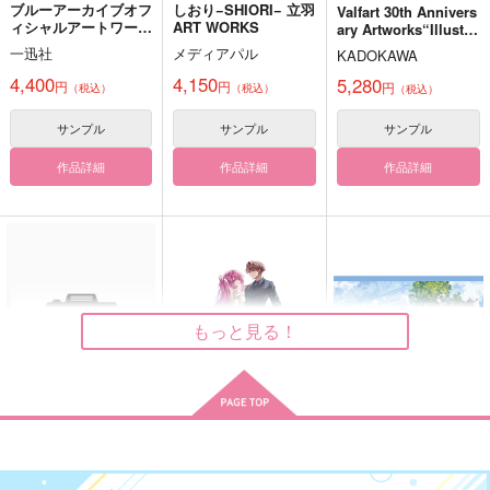
ブルーアーカイブオフ
しおり−SHIORI− 立羽
Valfart 30th Annivers
ィシャルアートワーク
ART WORKS
ary Artworks“Illustag
ス 4
raphia"
えれんとりばいのとあ
不器用なコドモと鈍感
一迅社
メディアパル
Jack & Vil Lovable ar
KADOKAWA
るひ
なオトナ。完結編～
tworks
4,400
4,150
5,280
円
円
CompleteBook～
円
（税込）
（税込）
（税込）
ＵＮＡＰ！
ＵＮＡＰ！
ハナマルホンポ
787
2,387
1,210
サンプル
サンプル
サンプル
円
円
円
（税込）
（税込）
（税込）
エレン×リヴァイ
エレン×リヴァイ
ジャック×ヴィル
作品詳細
作品詳細
作品詳細
サンプル
サンプル
サンプル
作品詳細
作品詳細
作品詳細
風が帰る場所
徒然幽霊小話
それは鼓動に近すぎた
陰翳のほとり
こことと屋
おっぺけぺいっ
もっと見る！
990
550
1,100
円
円
専売
専売
円
専売
（税込）
（税込）
（税込）
鬼滅の刃
鬼滅の刃
鬼滅の刃
不死川実弥×冨岡義勇
不死川実弥×不死川玄弥
不死川実弥×不死川玄弥
サンプル
サンプル
サンプル
ようこそ実力至上主義
【有償特典】特製B5
【有償特典】特製B2
カート
カート
カート
の教室へ 終・2年生
アクリルボード（よう
タペストリー