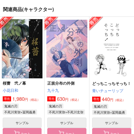
関連商品(キャラクター)
楽屋ドッキリ仕掛けら
困困pickles
ーレカキツイコ
れてたけどバカップル
十中八九OK
ごはんごはんごはん
の帝幻がお蔵入りさせ
兎角
る話
787
629
円
円
（税込）
（税込）
629
円
（税込）
有栖川帝統×夢野幻太郎
鯉登音之進×月島基
有栖川帝統×夢野幻太郎
サンプル
サンプル
サンプル
作品詳細
作品詳細
作品詳細
桜蕾 弐ノ幕
正規分布の外側
どっちこっちそっち！
小花日和
九十九
青いチューリップ
1,980
630
440
円
円
専売
専売
円
専売
（税込）
（税込）
（税込）
鬼滅の刃
鬼滅の刃
鬼滅の刃
不死川実弥×冨岡義勇
不死川実弥×不死川玄弥
不死川実弥×冨岡義勇
サンプル
サンプル
サンプル
カート
カート
カート