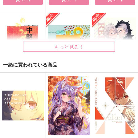
やぶさかでない男
ショート 三度目の正
エレリを、かく。
直
野ばらや
みずうみ
ごはんごはんごはん
715
1,400
円
円
（税込）
（税込）
629
円
（税込）
鯉登音之進×月島基
エレン×リヴァイ
もっと見る！
鯉登音之進×月島基
サンプル
サンプル
サンプル
一緒に買われている商品
作品詳細
作品詳細
作品詳細
中略と後略を
ポ
RE DO
STARDUST-VISION
STARDUST-VISION
うなさか
440
605
629
円
円
専売
円
専売
（税込）
（税込）
（税込）
鬼滅の刃
鬼滅の刃
鬼滅の刃
不死川実弥×煉獄杏寿郎
不死川実弥×煉獄杏寿郎
不死川実弥×不死川玄弥
サンプル
サンプル
サンプル
カート
カート
カート