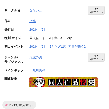
サークル名
なないと
入荷アラート
作家
七緒
発行日
2021/11/21
種別/サイズ
同人誌 - イラスト集/ Ａ５ 24p
初出イベント
2021/11/21 【とらWEB】刀嵐が舞う2
ジャンル/
鬼滅の刃
入荷アラート
サブジャンル
メインキャラ
不死川実弥
関連特集
#
1121#刀嵐が舞う2