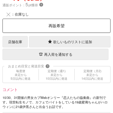
5
通販ポイント：
pt獲得
？
╳
：在庫なし
再販希望
店舗在庫
欲しいものリストに追加
再入荷を通知する
おまとめ目安と発送目安
?
毎度便
定期便（週1)
定期便（月2)
未定から
未定から
未定から
5日以内に発送
10日以内に発送
14日以内に発送
コメント
10/30、31開催の男女カプWebオンリー『恋人たちの協奏曲』の新刊で
す。現世転生モノで、カフェでバイトをしている19歳蜜璃ちゃんがハロ
ウィンに21歳伊黒さんと出会うお話です。