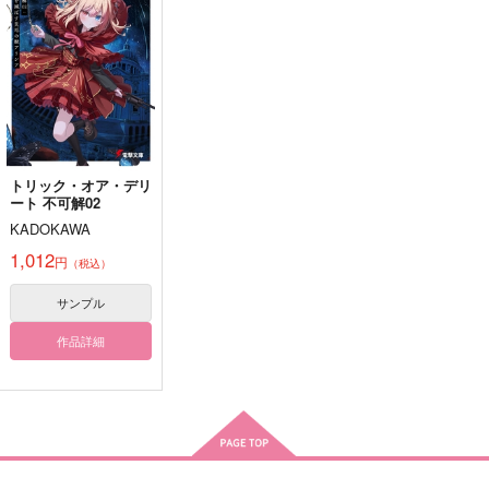
オデオデン
800
円
（税込）
鬼滅の刃
花齢百年の恋
縞々のあなたと桜色の
セの付く彼氏彼女のお
伊黒小芭内×甘露寺蜜璃
君
願いごと！
拳万
4月の魚
あまのじゃく
サンプル
1,100
円
（税込）
787
450
円
円
（税込）
（税込）
伊黒小芭内×甘露寺蜜璃
カート
伊黒小芭内×甘露寺蜜璃
伊黒小芭内×甘露寺蜜璃
トリック・オア・デリ
ート 不可解02
サンプル
サンプル
サンプル
KADOKAWA
1,012
作品詳細
作品詳細
作品詳細
円
（税込）
サンプル
作品詳細