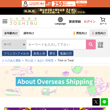
新規登録
ログイン
Language
カート
全年齢向け
成年向け
男性向け
女性向け
詳細
検索
フリンズ×ファルカ
灰色と赤
夢主
鬼滅の刃
とらのあな通販
同人誌
あおい甘味堂
Trick or Treat