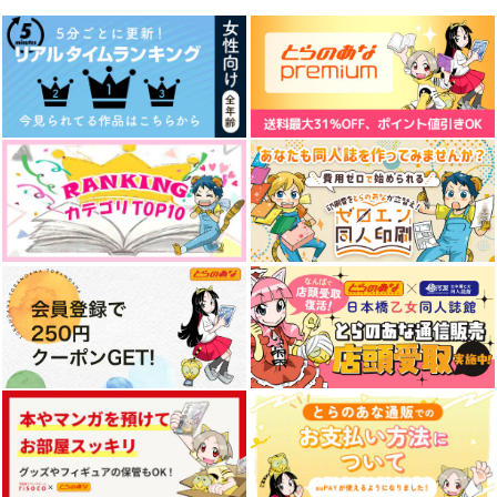
ド
glorious star
ライラックの空
しくはっく
1,572
715
円
円
（税込）
（税込）
650
円
（税込）
石神千空×あさぎりゲン
あさぎりゲン×石神千空
石神千空×七海龍水
サンプル
サンプル
サンプル
作品詳細
作品詳細
作品詳細
FLASHLIGHT
帰還点
テイア
glorious star
ごきげんアライグマ
まほろば