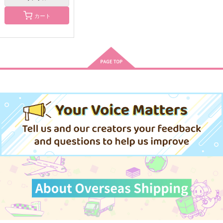
千ゲ再録2024
AMBER SKY2
魑魅魍魎
まほろば
けろりっち
ヅキマチ
カート
LABORATORY
1,572
4,620
円
円
（税込）
（税込）
787
石神千空×あさぎりゲン
石神千空×コハク
円
（税込）
獅子王司×石神千空
サンプル
サンプル
サンプル
作品詳細
作品詳細
作品詳細
鬼と狐
ハニーハニーレモネー
月からの声がきこえる