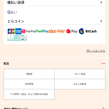
後払い決済
七海龍水×石神千空
石神千空×あさぎりゲン
サンプル
サンプル
とらコイン
作品詳細
作品詳細
詳しくはこちら
配送
宅配便
ポスト投函
店頭受取
おまとめ配送
11,000円（税込）以上で送料当社負担
便利な機能/サービス