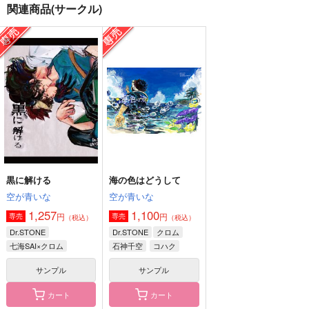
関連商品(サークル)
おかえりこどもたち
ノルカソルカ
恋人
潜水
ありくい。
括る
629
550
330
円
円
円
（税込）
（税込）
（税込）
七海SAI×七海龍水
石神千空×あさぎりゲン
獅子王司×石神千空
サンプル
サンプル
サンプル
作品詳細
作品詳細
作品詳細
黒に解ける
海の色はどうして
空が青いな
空が青いな
1,257
1,100
円
円
専売
専売
（税込）
（税込）
Dr.STONE
Dr.STONE
クロム
七海SAI×クロム
石神千空
コハク
サンプル
サンプル
カート
カート