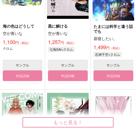
海の色はどうして
黒に解ける
たまには科学と違う話
でも
空が青いな
空が青いな
昼寝したい。
1,100
1,257
円
円
（税込）
（税込）
1,499
円
クロム
（税込）
七海SAI×クロム
石神千空×クロム
サンプル
サンプル
サンプル
作品詳細
作品詳細
作品詳細
もっと見る！