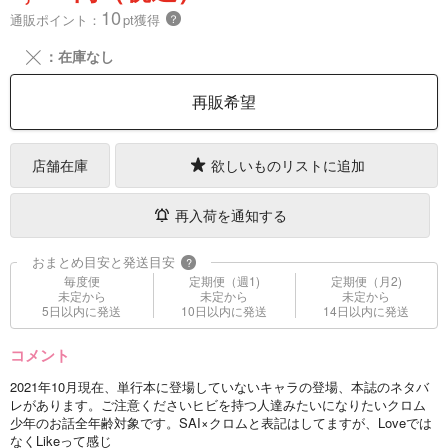
10
通販ポイント：
pt獲得
？
╳
：在庫なし
再販希望
店舗在庫
欲しいものリストに追加
再入荷を通知する
おまとめ目安と発送目安
?
毎度便
定期便（週1)
定期便（月2)
未定から
未定から
未定から
5日以内に発送
10日以内に発送
14日以内に発送
コメント
2021年10月現在、単行本に登場していないキャラの登場、本誌のネタバ
レがあります。ご注意くださいヒビを持つ人達みたいになりたいクロム
少年のお話全年齢対象です。SAI×クロムと表記はしてますが、Loveでは
なくLikeって感じ