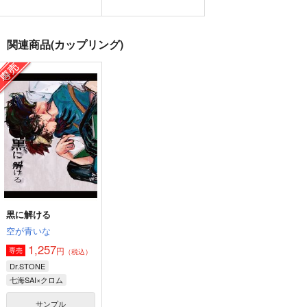
Cinematic Dreams
seven-rooms
CRACK DIAMOND
パスタ屋さん
脳寧夢
第二研究室
関連商品(カップリング)
770
787
787
円
円
円
（税込）
（税込）
（税込）
ケイト・ダイヤモンド
七海SAI×七海龍水
七海SAI×七海龍水
サンプル
サンプル
サンプル
作品詳細
作品詳細
作品詳細
黒に解ける
空が青いな
1,257
円
専売
（税込）
Dr.STONE
七海SAI×クロム
サンプル