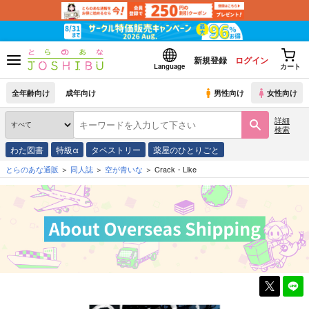
新規登録
ログイン
Language
カート
全年齢向け
成年向け
男性向け
女性向け
詳細
検索
わた図書
特級α
タペストリー
薬屋のひとりごと
とらのあな通販
同人誌
空が青いな
Crack・Like