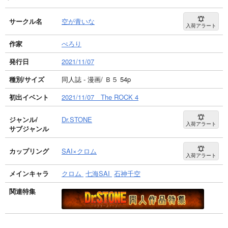
サークル名
空が青いな
入荷アラート
作家
ぺろり
発行日
2021/11/07
種別/サイズ
同人誌 - 漫画/ Ｂ５ 54p
初出イベント
2021/11/07 The ROCK 4
ジャンル/
Dr.STONE
入荷アラート
サブジャンル
カップリング
SAI×クロム
入荷アラート
メインキャラ
クロム
七海SAI
石神千空
関連特集