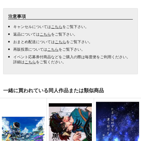
注意事項
キャンセルについては
こちら
をご覧下さい。
返品については
こちら
をご覧下さい。
おまとめ配送については
こちら
をご覧下さい。
再販投票については
こちら
をご覧下さい。
イベント応募券付商品などをご購入の際は毎度便をご利用ください。
詳細は
こちら
をご覧ください。
一緒に買われている同人作品または類似商品