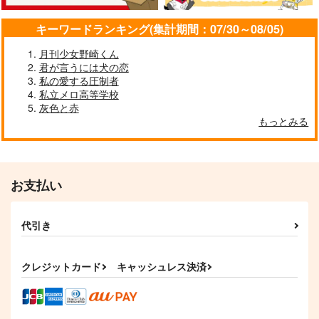
944
1,494
1,240
円
円
円
（税込）
（税込）
（税込）
キーワードランキング(集計期間：07/30～08/05)
石神千空×あさぎりゲン
石神千空×あさぎりゲン
石神千空×あさぎりゲン
月刊少女野崎くん
サンプル
サンプル
サンプル
君が言うには犬の恋
私の愛する圧制者
作品詳細
作品詳細
作品詳細
私立メロ高等学校
灰色と赤
もっとみる
お支払い
代引き
クレジットカード
キャッシュレス決済
marriage！
恋より先に
音曲もなさず
はちみつカノジョ
2,357
787
円
円
（税込）
（税込）