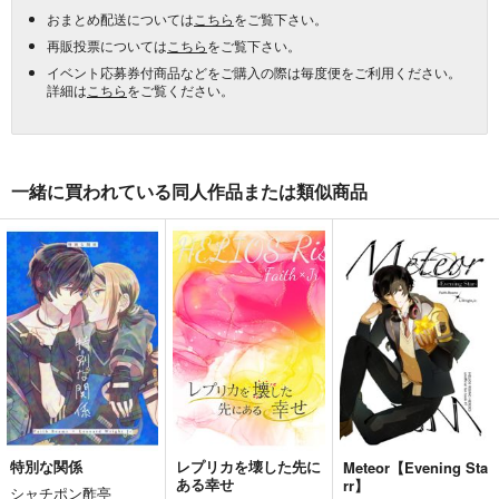
おまとめ配送については
こちら
をご覧下さい。
再販投票については
こちら
をご覧下さい。
イベント応募券付商品などをご購入の際は毎度便をご利用ください。
詳細は
こちら
をご覧ください。
一緒に買われている同人作品または類似商品
特別な関係
レプリカを壊した先に
Meteor【Evening Sta
ある幸せ
rr】
シャチポン酢亭