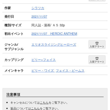
作家
シラツカ
発行日
2021/11/07
種別/サイズ
同人誌 - 漫画/ Ａ５ 32p
初出イベント
2021/11/07 HEROIC ANTHEM
ジャンル/
エリオスライジングヒーローズ
入荷アラート
サブジャンル
カップリング
ビリー×フェイス
入荷アラート
メインキャラ
ビリー・ワイズ
フェイス・ビームス
注意事項
キャンセルについては
こちら
をご覧下さい。
返品については
こちら
をご覧下さい。