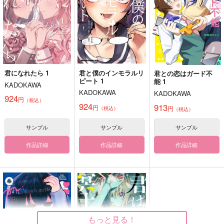
2,200
787
円
円
（税込）
（税込）
2,829
円
（税込）
キース×フェイス
ジェイド×アズール
オールキャラ
サンプル
サンプル
サンプル
作品詳細
作品詳細
作品詳細
君になれたら 1
君と僕のインモラルリ
君との恋はガード不
ピート 1
能 1
KADOKAWA
KADOKAWA
KADOKAWA
924
円
（税込）
924
913
円
円
（税込）
（税込）
サンプル
サンプル
サンプル
作品詳細
作品詳細
作品詳細
海の色はどうして
夜明けのポラリス
お前のカレシ、オレだ
よな？
空が青いな
スピカの棘
みやこだより
1,100
944
円
円
（税込）
（税込）
もっと見る！
944
円