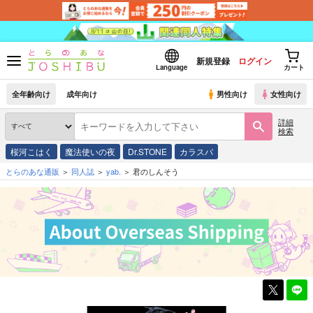
新規登録
ログイン
Language
カート
全年齢向け
成年向け
男性向け
女性向け
詳細
検索
桜河こはく
魔法使いの夜
Dr.STONE
カラスバ
とらのあな通販
同人誌
yab.
君のしんそう