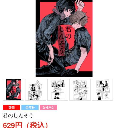
専売
全年齢
女性向け
君のしんそう
629円（税込）