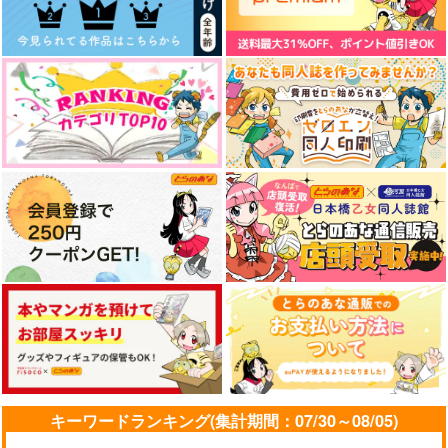
山姥切国広×山姥切長義
サンプル
サンプル
サンプル
作品詳細
作品詳細
作品詳細
君とごはん。
君が忘れても
君とつむぐ物語
有明の月
KF
鳩時計
1,100
748
1,100
円
円
円
（税込）
（税込）
（税込）
シャンクス×バギー
スミス×イサミ
キーワードランキング(集計期間：07/30～08/05)
山姥切国広×山姥切長義