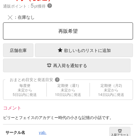
5
通販ポイント：
pt獲得
？
╳
：在庫なし
再販希望
店舗在庫
欲しいものリストに追加
再入荷を通知する
おまとめ目安と発送目安
?
毎度便
定期便（週1)
定期便（月2)
未定から
未定から
未定から
5日以内に発送
10日以内に発送
14日以内に発送
コメント
ビリーとフェイスのアカデミー時代の小さな記憶の小話です。
サークル名
yab.
入荷アラート