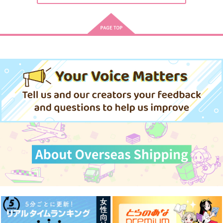
クロム
（税込）
ブラッド×オスカー
キース×ディノ
サンプル
サンプル
サンプル
作品詳細
作品詳細
作品詳細
やがて絵筆を映ろし君
君は冥土様。 11
は 1
小学館
集英社インター
770
円
（税込）
814
円
（税込）
サンプル
サンプル
作品詳細
作品詳細
再録 愛し恋しと君の
恋人
君は僕らのうさぎさん
腕中
garm
RoseMenuett
ぴかぴかや
2,357
605
円
円
（税込）
（税込）
1,572
円
（税込）
タバサ・マクニール