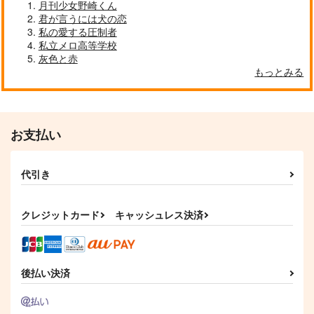
サンプル
サンプル
サンプル
月刊少女野崎くん
君が言うには犬の恋
作品詳細
作品詳細
作品詳細
私の愛する圧制者
私立メロ高等学校
灰色と赤
もっとみる
お支払い
代引き
クレジットカード
キャッシュレス決済
君の○○を教えて
ちびフロイラストレー
ありったけの花束を君
ションブック3
に
SNBK
EGOISM.
屋根裏
944
円
（税込）
1,560
572
円
円
（税込）
（税込）
スタンリー×Dr.XENO
後払い決済
フロイド・リーチ
ロー×ルフィ
サンプル
サンプル
サンプル