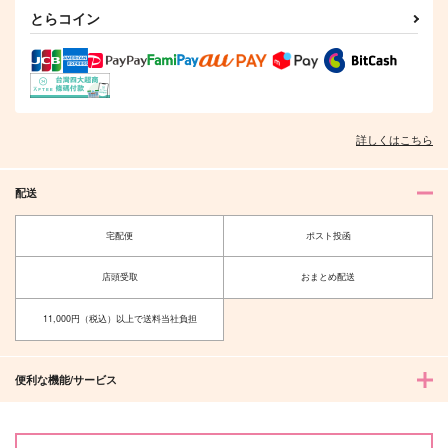
とらコイン
作品詳細
作品詳細
作品詳細
詳しくはこちら
配送
宅配便
ポスト投函
店頭受取
おまとめ配送
夜空に舞う光を君と
君の声
YAMA's
海の星
11,000円（税込）以上で送料当社負担
1,100
787
円
円
（税込）
（税込）
ロウ×リンウェル
ムトタ×イファ
便利な機能/サービス
サンプル
サンプル
作品詳細
作品詳細