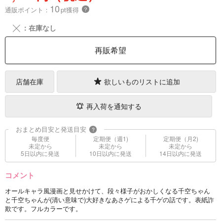
10
通販ポイント：
pt獲得
？
╳
：在庫なし
再販希望
店舗在庫
欲しいものリストに追加
再入荷を通知する
おまとめ目安と発送目安
?
毎度便
定期便（週1)
定期便（月2)
未定から
未定から
未定から
5日以内に発送
10日以内に発送
14日以内に発送
コメント
オールキャラ風漫画と見せかけて、段々様子がおかしくなる千空ちゃん
と千空ちゃんが(清い意味で)大好きなあさゲによる千ゲの話です。表紙詐
欺です。フルカラーです。