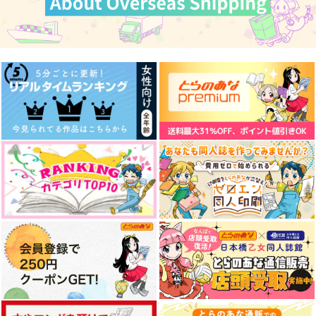
Nuca
ひねもす
はちみつカノジョ
865
1,572
787
円
円
円
（税込）
（税込）
（税込）
石神千空×あさぎりゲン
石神千空×あさぎりゲン
石神千空×あさぎりゲン
サンプル
サンプル
サンプル
作品詳細
作品詳細
作品詳細
これを「恋」と仮定し
花蜜と体温
たぴゲバース
て
skysepia
ごきげんアライグマ
おちゃのこさいさい倶
1,257
629
円
専売
円
専売
（税込）
（税込）
楽部
Dr.STONE
Dr.STONE
472
円
専売
（税込）
石神千空×あさぎりゲン
石神千空×あさぎりゲン
Dr.STONE
石神千空×あさぎりゲン
テイア
千ゲ再録2024
あさぎりゲンという男
サンプル
サンプル
サンプル
まほろば
まほろば
最果て領域