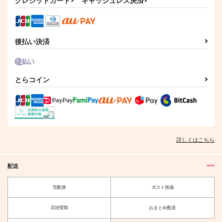
サンプル
サンプル
サンプル
作品詳細
作品詳細
作品詳細
後払い決済
とらコイン
詳しくはこちら
もふもふらぶゆー
こんなの合理的じゃね
配送
え！
虹色ドロップ
笑う門には
宅配便
ポスト投函
495
円
（税込）
770
円
（税込）
石神千空×あさぎりゲン
店頭受取
おまとめ配送
石神千空×あさぎりゲン