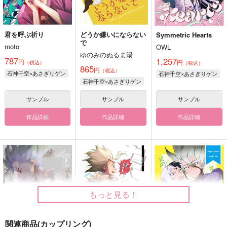
君を呼ぶ祈り
どうか嫌いにならない
Symmetric Hearts
で
moto
OWL
ゆのみのぬるま湯
787
1,257
円
円
（税込）
（税込）
865
円
（税込）
石神千空×あさぎりゲン
石神千空×あさぎりゲン
石神千空×あさぎりゲン
サンプル
サンプル
サンプル
作品詳細
作品詳細
作品詳細
もっと見る！
関連商品(カップリング)