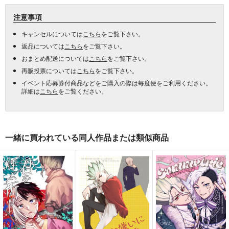
注意事項
キャンセルについては
こちら
をご覧下さい。
返品については
こちら
をご覧下さい。
おまとめ配送については
こちら
をご覧下さい。
再販投票については
こちら
をご覧下さい。
イベント応募券付商品などをご購入の際は毎度便をご利用ください。
詳細は
こちら
をご覧ください。
一緒に買われている同人作品または類似商品