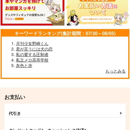
1,240
1,572
498
カート
カート
カート
円
円
円
（税込）
（税込）
（税込）
石神千空×あさぎりゲン
石神千空×あさぎりゲン
あさぎりゲン×石神千空
サンプル
サンプル
サンプル
作品詳細
作品詳細
作品詳細
キーワードランキング(集計期間：07/30～08/05)
月刊少女野崎くん
君が言うには犬の恋
私の愛する圧制者
私立メロ高等学校
灰色と赤
もっとみる
VOYAGE
SYMPHONY
Monster
よっこいしょ
glorious star
ファンブル伝説
165
944
550
円
円
専売
専売
円
専売
（税込）
（税込）
（税込）
お支払い
Dr.STONE
Dr.STONE
Dr.STONE
鬼と狐
FLASHLIGHT
石神千空×あさぎりゲン
石神千空×あさぎりゲン
帰還点
石神千空×あさぎりゲン
代引き
glorious star
glorious star
ごきげんアライグマ
サンプル
サンプル
サンプル
1,572
944
1,494
円
円
円
（税込）
（税込）
（税込）
カート
カート
カート
石神千空×あさぎりゲン
石神千空×あさぎりゲン
石神千空×あさぎりゲン
クレジットカード
キャッシュレス決済