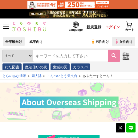
新規登録
ログイン
Language
カート
全年齢向け
成年向け
男性向け
女性向け
詳細
検索
わた図書
魔法使いの夜
鬼滅の刃
カラスバ
とらのあな通販
同人誌
こんぺいとう天文台
あふたーすとーん！