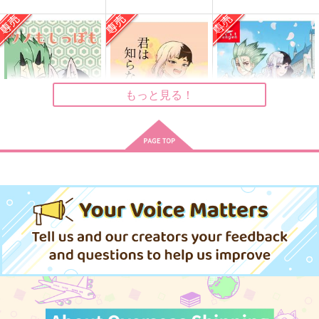
VOYAGE
ノルカソルカ
君は知らない
よっこいしょ
ありくい。
姫はるか
165
550
220
円
円
円
（税込）
（税込）
（税込）
石神千空×あさぎりゲン
石神千空×あさぎりゲン
石神千空×あさぎりゲン
もっと見る！
サンプル
サンプル
サンプル
作品詳細
作品詳細
作品詳細
ツノもしっぽもはえて
君は知らない
Script error
るし
姫はるか
Science*MAGIC
キャラメルどんぶり
220
1,100
円
専売
円
専売
（税込）
（税込）
498
円
専売
（税込）
Dr.STONE
Dr.STONE
Dr.STONE
石神千空×あさぎりゲン
石神千空×あさぎりゲン
石神千空×あさぎりゲン
サンプル
サンプル
サンプル
カート
カート
カート
指先はかく語りき
宙のあしあと
恋より先に