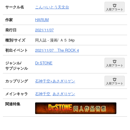
サークル名
こんぺいとう天文台
入荷アラート
作家
HARUM
発行日
2021/11/07
種別/サイズ
同人誌 - 漫画/ Ａ５ 34p
初出イベント
2021/11/07 The ROCK 4
ジャンル/
Dr.STONE
入荷アラート
サブジャンル
カップリング
石神千空×あさぎりゲン
入荷アラート
メインキャラ
石神千空
あさぎりゲン
関連特集