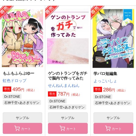
SYMPHONY
たぴゲバース
学パロ短編集
glorious star
ごきげんアライグマ
よっこいしょ
944
629
286
円
円
円
（税込）
（税込）
（税込）
石神千空×あさぎりゲン
石神千空×あさぎりゲン
石神千空×あさぎりゲン
サンプル
サンプル
サンプル
作品詳細
作品詳細
作品詳細
もふもふらぶゆー
ゲンのトランプをガチ
学パロ短編集
で脳内で作ってみた
虹色ドロップ
よっこいしょ
せんねんまんねん
495
286
円
専売
円
専売
（税込）
（税込）
787
円
専売
（税込）
Dr.STONE
Dr.STONE
Dr.STONE
石神千空×あさぎりゲン
石神千空×あさぎりゲン
石神千空×あさぎりゲン
サンプル
サンプル
サンプル
カート
カート
カート