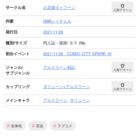
サークル名
お花畑タイフーン
入荷アラート
作家
姉崎レイチェル
発行日
2021/11/28
種別/サイズ
同人誌 - 漫画/ Ｂ５ 28p
初出イベント
2021/11/28 COMIC CITY SPARK 16
ジャンル/
アルスラーン戦記
入荷アラート
サブジャンル
カップリング
ダリューン×アルスラーン
入荷アラート
メインキャラ
アルスラーン
ダリューン
#
#
#
女体化
百合
ラブコメ