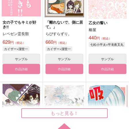
女の子でもキミが好
「離れないで、側に居
乙女の誓い
き!!
て。」
椿屋
レペゼン霊長類
らぴすらずり。
440
円
（税込）
629
660
円
円
（税込）
（税込）
七松小平太×平滝夜叉丸
カイザー×潔世一
カイザー×潔世一
サンプル
サンプル
サンプル
作品詳細
作品詳細
作品詳細
もっと見る！