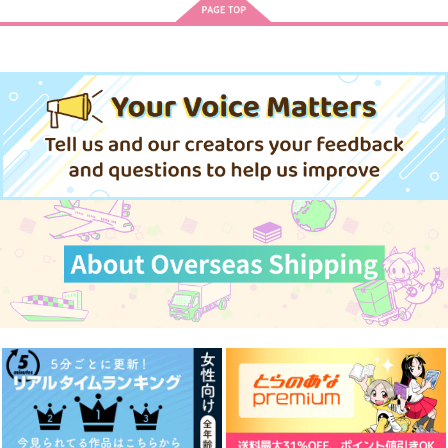
Illustration Book Vol
薔薇の果を喰む
吸っとく？
.1
petrichor
piji
らぴすらずり。
1,257
787
円
円
（税込）
（税込）
550
円
（税込）
轟焦凍×緑谷出久
ドラルク×ロナルド
水心子正秀
サンプル
サンプル
サンプル
作品詳細
作品詳細
作品詳細