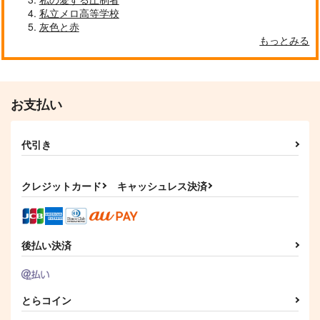
初恋を君と。
セイジョウカプマトメ
みんなで銭湯に行く
私立メロ高等学校
ボン2024
話。
トロッコ
灰色と赤
トロッコ
トロッコ
もっとみる
2,044
円
（税込）
5,500
1,572
円
円
（税込）
（税込）
松川一静×花巻貴大
松川一静×花巻貴大
岩泉一×及川徹
サンプル
サンプル
サンプル
お支払い
作品詳細
作品詳細
作品詳細
代引き
クレジットカード
キャッシュレス決済
後払い決済
とらコイン
宙のあしあと
胎のうちに宿るもの
Regulus