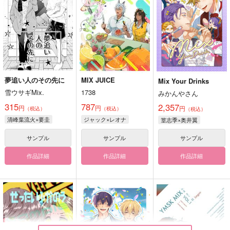
夢追い人のその先に
MIX JUICE
Mix Your Drinks
雪ウサギMix.
1738
みかんやさん
315
787
2,357
円
円
円
（税込）
（税込）
（税込）
清峰葉流火×要圭
ジャック×レオナ
篁志季×奥井翼
サンプル
サンプル
サンプル
作品詳細
作品詳細
作品詳細