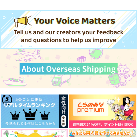
サンプル
サンプル
サンプル
星月夜工業高校ルナ同
不老不死少女の苗床旅
最強付与士の無自覚ハ
それでも隣に
【全年齢版】
好会～38万キロ 1
行記 5
君の思うままに躾けて
ーレム冒険譚 仲間の
カート
カート
カート
don't stop missing y
顔も素性も知らないけ
Midnight TEE time
芳文社
KADOKAWA
AMA
KADOKAWA
ou あなたを恋しく
どたぶん全員男だと思
凌憂アンソロ企画
思うのをやめない
1,100
う
869
924
787
1,650
円
円
円
円
円
（税込）
（税込）
（税込）
（税込）
（税込）
1,320
円
（税込）
食満留三郎×善法寺伊作
芳桐蒼波×清ノ内仁
土佐凌牙×犬飼憂人
サンプル
サンプル
サンプル
サンプル
サンプル
サンプル
作品詳細
作品詳細
作品詳細
作品詳細
作品詳細
作品詳細
アイワナビーア
グルドカッツェ
787
円
専売
（税込）
ヒプノシスマイク
山田一郎×碧棺左馬刻
愛してると思うならば