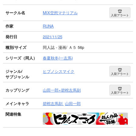
サークル名
MIX空想マテリアル
入荷アラート
作家
RUNA
発行日
2021/11/25
種別/サイズ
同人誌 - 漫画/ Ａ５ 56p
シリーズ（同人）
春夏秋冬(一左馬)
ジャンル/
ヒプノシスマイク
入荷アラート
サブジャンル
カップリング
山田一郎×碧棺左馬刻
入荷アラート
メインキャラ
碧棺左馬刻
山田一郎
関連特集