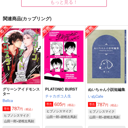
もっと見る！
関連商品(カップリング)
絶対不可能侵略領域
夢から覚めたら２人で
YMSK MIX VOL.1
Mix
雪ウサギMix.
ジャムとハム
1,650
1,257
550
円
円
円
（税込）
（税込）
（税込）
マッシュ×フィン
清峰葉流火×要圭
エン堂哉真斗×桜遥
サンプル
サンプル
サンプル
作品詳細
作品詳細
作品詳細
グリーンアイドモンス
PLATONIC BURST
ぬいちゃん小説短編集
ター
チャカポコ人生
いぬCafe
Bellca
605
787
円
専売
円
専売
（税込）
（税込）
787
円
専売
（税込）
ヒプノシスマイク
ヒプノシスマイク
ヒプノシスマイク
山田一郎×碧棺左馬刻
山田一郎×碧棺左馬刻
山田一郎×碧棺左馬刻