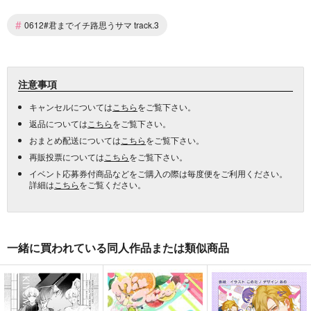
#
0612#君までイチ路思うサマ track.3
注意事項
キャンセルについては
こちら
をご覧下さい。
返品については
こちら
をご覧下さい。
おまとめ配送については
こちら
をご覧下さい。
再販投票については
こちら
をご覧下さい。
イベント応募券付商品などをご購入の際は毎度便をご利用ください。
詳細は
こちら
をご覧ください。
一緒に買われている同人作品または類似商品