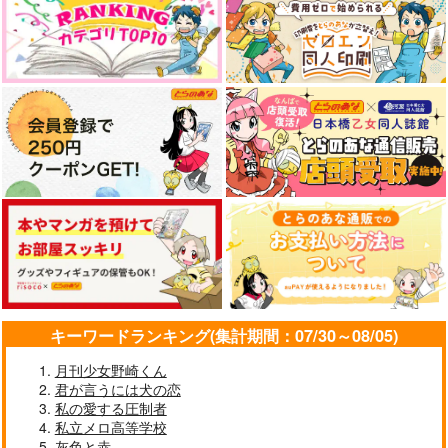
サンプル
幻冬舎コミックス
847
カート
円
（税込）
サンプル
作品詳細
キーワードランキング(集計期間：07/30～08/05)
月刊少女野崎くん
君が言うには犬の恋
私の愛する圧制者
私立メロ高等学校
灰色と赤