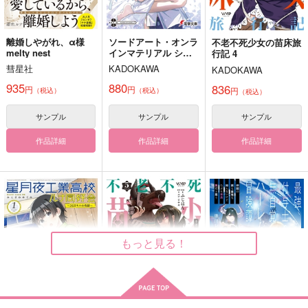
サンプル
サンプル
サンプル
カート
カート
カート
ルナとやさしいおにい
最下層のリヒト
オクバデ短編集
離婚しやがれ、α様
ソードアート・オンラ
不老不死少女の苗床旅
ちゃん
1 LUNA
melty nest
インマテリアル シュ
行記 4
シュテルン
ガーリィ・デイズ 001
ハブハブランチ
紅月夜
彗星社
KADOKAWA
KADOKAWA
990
円
（税込）
787
629
935
880
円
836
円
（税込）
（税込）
円
円
円
マックス×カート
（税込）
（税込）
（税込）
柴大寿×三ツ谷隆
オクジー×バデーニ
サンプル
サンプル
サンプル
サンプル
サンプル
サンプル
作品詳細
作品詳細
作品詳細
作品詳細
作品詳細
作品詳細
K.O.12COUNT
クリスマスの条件-
いちろーのことが大大
Sukoshi Fushigi na
大大大好きな2人のさ
ふじ屋らーめん
Futari-
まとき
もっと見る！
amatta
apology
472
円
専売
（税込）
315
315
円
専売
円
専売
（税込）
（税込）
ヒプノシスマイク
ヒプノシスマイク
ヒプノシスマイク
山田一郎×碧棺左馬刻
山田一郎×碧棺左馬刻
山田一郎×碧棺左馬刻