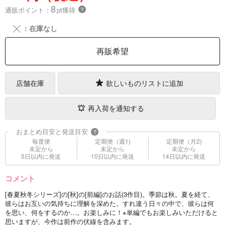
8
通販ポイント：
pt獲得
？
╳
：在庫なし
再販希望
店舗在庫
欲しいものリストに追加
再入荷を通知する
おまとめ目安と発送目安
?
毎度便
定期便（週1)
定期便（月2)
未定から
未定から
未定から
5日以内に発送
10日以内に発送
14日以内に発送
コメント
[春夏秋冬シリーズ]の[秋]の[前編]のお話(3作目)。季節は秋。夏を経て、
彼らはお互いの気持ちに理解を深めた。すれ違う日々の中で、彼らは何
を思い、何をするのか…。お楽しみに！※単編でもお楽しみいただけると
思いますが、今作は前作の伏線を含みます。