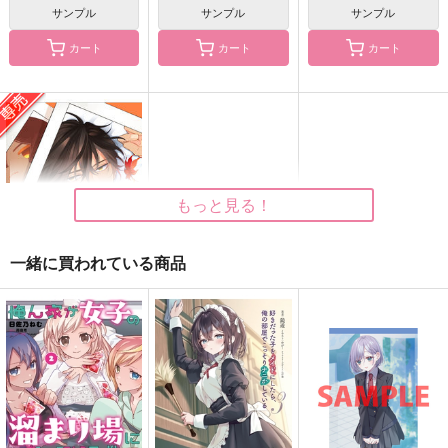
サンプル
サンプル
サンプル
カート
カート
カート
俺の同室が2人い
俺の今いる夜は
この様を見ていると俺
る！？の段
はめまいがしてくるん
シュプレーム
だが
はいいろうさぎ
m-work
715
円
（税込）
787
660
円
円
（税込）
（税込）
もっと見る！
寿嶺二×カミュ
冨岡義勇
食満留三郎×善法寺伊作
サンプル
サンプル
サンプル
一緒に買われている商品
作品詳細
作品詳細
作品詳細
おまおれ。
はこにわ。
707
円
専売
（税込）
刀剣乱舞
燭台切光忠×大倶利伽羅
サンプル