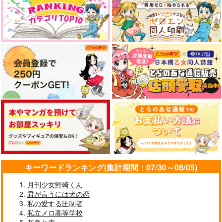
刑事と目覚めの賢 上
一迅社
880
円
（税込）
サンプル
月刊OSAFUNE 11月
僕たちの関係を恋と呼
KALEIDO TERRARIU
号
ぶなら
M -カレイドテラリウ
作品詳細
ム-
令月梅香
ふぁーた
茜ノ丘
1,887
865
1,257
円
円
円
（税込）
（税込）
（税込）
実休光忠×燭台切光忠
実休光忠×福島光忠
実休光忠×福島光忠
サンプル
サンプル
サンプル
作品詳細
作品詳細
作品詳細
キーワードランキング(集計期間：07/30～08/05)
月刊少女野崎くん
君が言うには犬の恋
私の愛する圧制者
私立メロ高等学校
灰色と赤