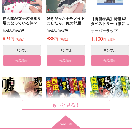
カート
俺ん家が女子の溜まり
好きだった子をメイド
【有償特典】特製A3
場になっている件 2
にしたら、俺の部屋で
タペストリー（誰にで
こっそりナニかしてい
も優しい女神様の素顔
KADOKAWA
KADOKAWA
オーバーラップ
もちもちきょーだい狂
幸せを大盛りで
る 3
おーるきゃら！
を、俺だけが知ってい
想曲！
る 1）
924
836
1,100
円
円
赤色おばけ
円
大盛り無料
（税込）
（税込）
（税込）
好きな言葉はご飯大盛
629
700
円
円
（税込）
（税込）
り無料。
サンプル
サンプル
サンプル
勢羽夏生×朝倉シン
×女夢主
660
円
（税込）
作品詳細
作品詳細
作品詳細
ラウダ×グエル
サンプル
サンプル
サンプル
作品詳細
作品詳細
作品詳細
もっと見る！