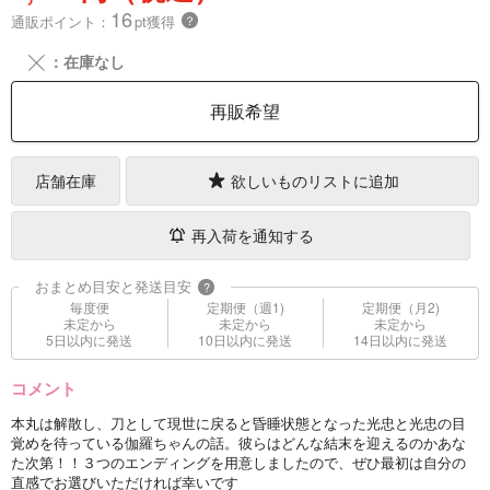
16
通販ポイント：
pt獲得
？
╳
：在庫なし
再販希望
店舗在庫
欲しいものリストに追加
再入荷を通知する
おまとめ目安と発送目安
?
毎度便
定期便（週1)
定期便（月2)
未定から
未定から
未定から
5日以内に発送
10日以内に発送
14日以内に発送
コメント
本丸は解散し、刀として現世に戻ると昏睡状態となった光忠と光忠の目
覚めを待っている伽羅ちゃんの話。彼らはどんな結末を迎えるのかあな
た次第！！３つのエンディングを用意しましたので、ぜひ最初は自分の
直感でお選びいただければ幸いです