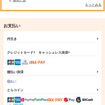
もっとみる
アーバンナイト・フェ
刀の心も九分十分
アリーテイル
お支払い
単糖
百花刀百貨店
787
円
（税込）
880
円
（税込）
実休光忠×福島光忠
代引き
実休光忠×福島光忠
サンプル
サンプル
クレジットカード
キャッシュレス決済
作品詳細
作品詳細
後払い決済
とらコイン