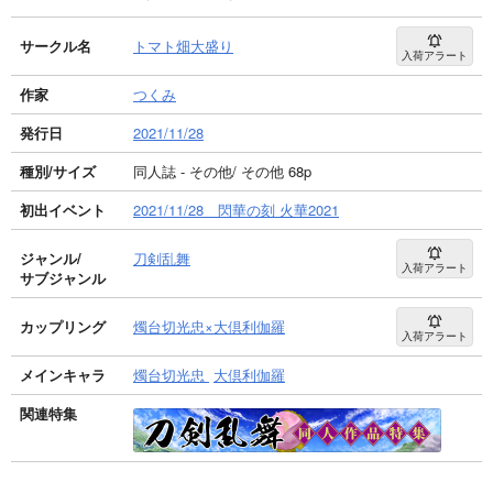
サークル名
トマト畑大盛り
入荷アラート
作家
つくみ
発行日
2021/11/28
種別/サイズ
同人誌 - その他/ その他 68p
初出イベント
2021/11/28 閃華の刻 火華2021
ジャンル/
刀剣乱舞
入荷アラート
サブジャンル
カップリング
燭台切光忠×大倶利伽羅
入荷アラート
メインキャラ
燭台切光忠
大倶利伽羅
関連特集