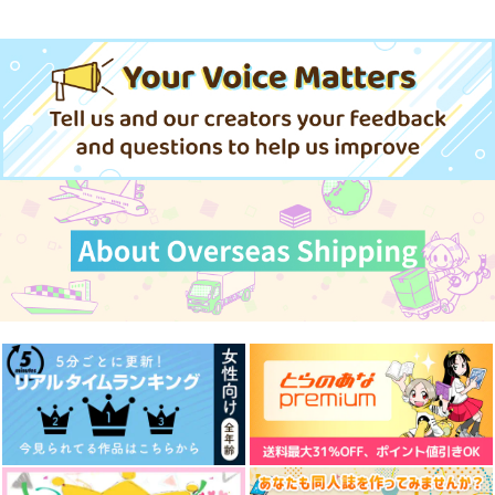
現実もたまには嘘をつ
目覚めたら最強装備と
目覚めたら最強装備と
く 9
宇宙船持ちだったの
宇宙船持ちだったの
で、一戸建て目指して
で、一戸建て目指して
KADOKAWA
KADOKAWA
KADOKAWA
傭兵として自由に生き
傭兵として自由に生き
たい 11
たい 17
1,430
836
1,650
円
円
円
（税込）
（税込）
（税込）
よってよ、
day dream
君がいないなん
て、 そんな人生意味
サンプル
サンプル
サンプル
大盛り海鮮丼いくらの
大盛り海鮮丼いくらの
がない
春の炉
せ
せ
作品詳細
作品詳細
作品詳細
787
円
787
944
（税込）
円
円
（税込）
（税込）
実休光忠
潔世一×糸師凛
潔世一×糸師凛
サンプル
サンプル
サンプル
作品詳細
作品詳細
作品詳細
警視庁魔獣対策室 狼