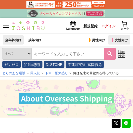
新規登録
ログイン
Language
カート
全年齢向け
成年向け
男性向け
女性向け
詳細
検索
ゼンゼロ
狛治×恋雪
Dr.STONE
不死川実弥×冨岡義勇
とらのあな通販
同人誌
トマト畑大盛り
俺は光忠の目覚めを待っている