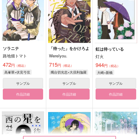
ソラニテ
「待った」をかけろよ
虹は待っている
路地畑トマト
WereIyou.
灯火
472
715
944
円
円
円
（税込）
（税込）
（税込）
高峯翠×伏見弓弦
燭台切光忠×大倶利伽羅
大崎×新橋
サンプル
サンプル
サンプル
作品詳細
作品詳細
作品詳細