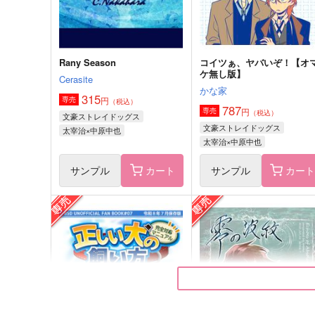
サンプル
作品詳細
サンプル
作品詳細
Rany Season
コイツぁ、ヤバいぞ！【オ
ケ無し版】
Cerasite
かな家
315
円
専売
（税込）
787
円
専売
（税込）
文豪ストレイドッグス
文豪ストレイドッグス
太宰治×中原中也
太宰治×中原中也
サンプル
カート
サンプル
カー
くものうえとくものした
初桜
師弟酒場
Cerasite
550
627
円
円
（税込）
（税込）
国木田独歩×太宰治
太宰治×中原中也