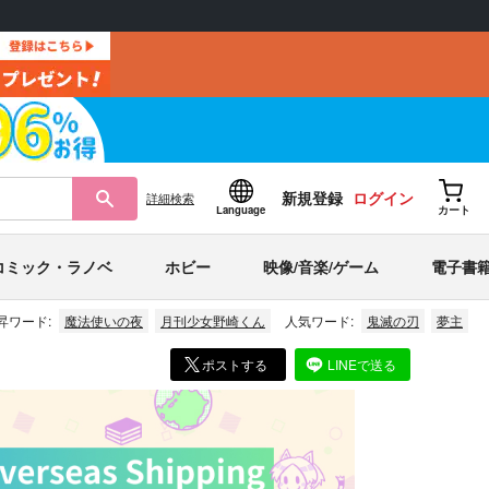
新規登録
ログイン
詳細
検索
Language
カート
コミック・ラノベ
ホビー
映像/音楽/ゲーム
電子書
昇ワード:
魔法使いの夜
月刊少女野崎くん
人気ワード:
鬼滅の刃
夢主
ポストする
LINEで送る