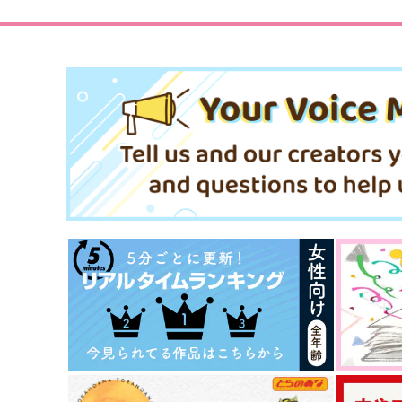
サンプル
作品詳細
サンプル
作品詳細
正しい犬の飼い方
零の波紋
神楽工房
十音計画
550
1,100
円
円
専売
専売
（税込）
（税込）
文豪ストレイドッグス
文豪ストレイドッグス
太宰治×中原中也
太宰治×中原中也
サンプル
カート
サンプル
カー
べっこうに夜華
青十五才！
木枯らしキャンプ
でたらめ屋
1,650
1,070
円
円
（税込）
（税込）
太宰治
太宰治×中原中也