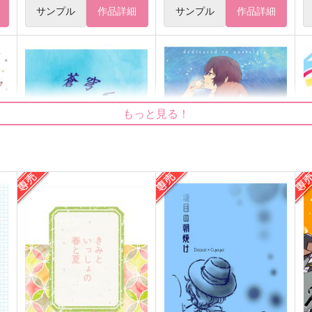
サンプル
作品詳細
サンプル
作品詳細
もっと見る！
蒼穹に溶ける
ノスタルジアに捧ぐ
Cerasite
Magnolial
627
1,001
7
円
円
（税込）
（税込）
太宰治×中原中也
太宰治×中原中也