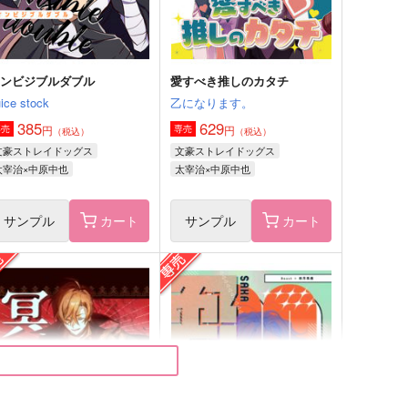
サンプル
作品詳細
サンプル
作品詳細
インビジブルダブル
愛すべき推しのカタチ
ice stock
乙になります。
385
629
円
円
専売
専売
（税込）
（税込）
文豪ストレイドッグス
文豪ストレイドッグス
太宰治×中原中也
太宰治×中原中也
サンプル
カート
サンプル
カート
おきつねさまといっしょ！
真綿の実験室
ＪＰＳ
distraction
93
1,729
円
円
（税込）
（税込）
中原中也×太宰治
太宰治×中原中也