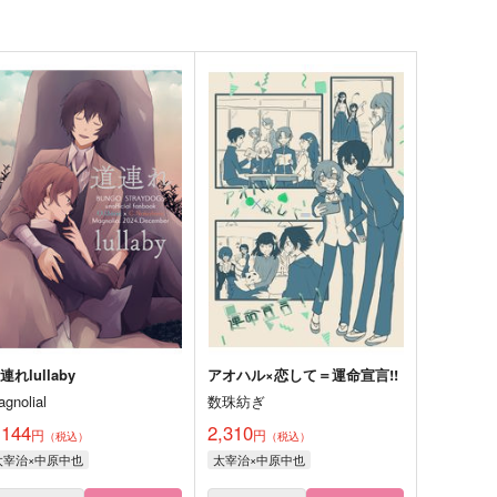
連れlullaby
アオハル×恋して＝運命宣言!!
agnolial
数珠紡ぎ
,144
2,310
円
円
（税込）
（税込）
太宰治×中原中也
太宰治×中原中也