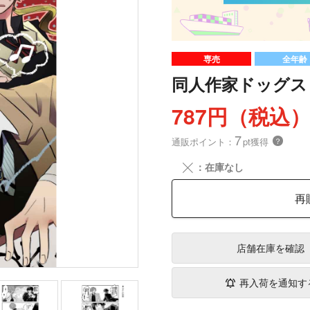
専売
全年齢
同人作家ドッグス
787円（税込
7
通販ポイント：
pt獲得
？
╳
：在庫なし
再
店舗在庫
を確認
再入荷を通知す