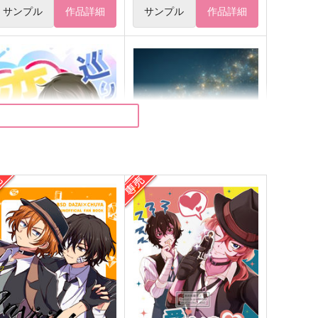
サンプル
作品詳細
サンプル
作品詳細
巡り巡って恋ゴコロ
最後の灯りが消えるまで
神楽工房
lastmoontea
70
472
円
円
（税込）
（税込）
太宰治
太宰治×中原中也