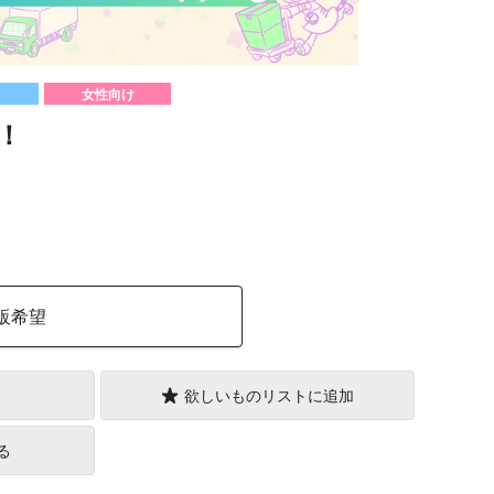
女性向け
！
）
販希望
欲しいものリストに追加
る