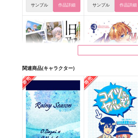
サンプル
作品詳細
サンプル
作品詳細
関連商品(キャラクター)
旧双黒の日常
手前の××を俺にくれ！ep.3
神楽工房
おはじきっズ！
2,970
980
円
円
（税込）
（税込）
太宰治×中原中也
太宰治×中原中也