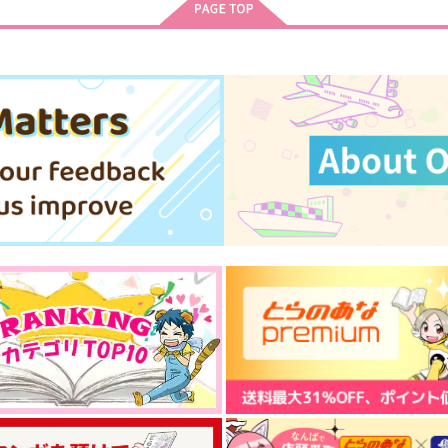
サンプル
作品詳細
サンプル
作品詳細
シエル・エトワールの丘にて
初恋は二度おとずれる
あんぱん舎
Cerasite
2,829
627
円
円
専売
専売
（税込）
（税込）
文豪ストレイドッグス
文豪ストレイドッグス
太宰治×中原中也
太宰治×中原中也
ト
サンプル
カート
サンプル
カート