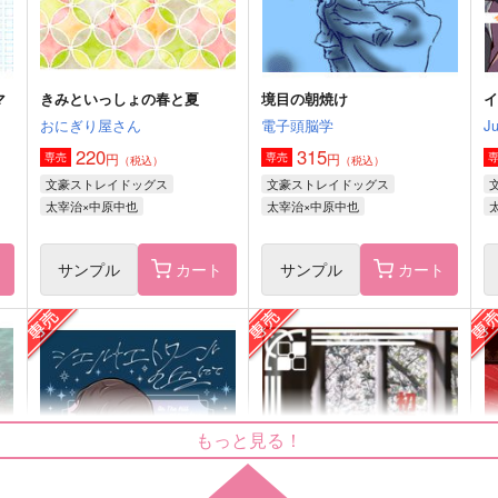
サンプル
作品詳細
サンプル
作品詳細
マ
きみといっしょの春と夏
境目の朝焼け
おにぎり屋さん
電子頭脳学
Ju
220
315
円
円
専売
専売
（税込）
（税込）
文豪ストレイドッグス
文豪ストレイドッグス
太宰治×中原中也
太宰治×中原中也
ト
サンプル
カート
サンプル
カート
また明日、いつものバーで
喜劇
つめこめ！
飴色本舗
550
1,257
4
円
円
もっと見る！
（税込）
（税込）
太宰治
太宰治