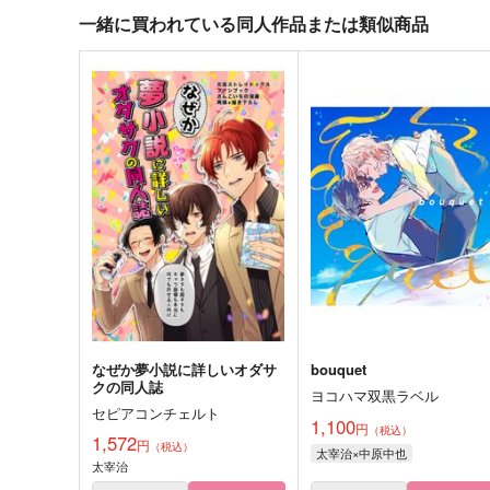
一緒に買われている同人作品または類似商品
なぜか夢小説に詳しいオダサ
bouquet
クの同人誌
ヨコハマ双黒ラベル
セピアコンチェルト
1,100
円
（税込）
1,572
円
（税込）
太宰治×中原中也
太宰治