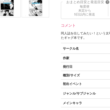
おまとめ目安と発送目安
?
毎度便
未定から
5日以内に発送
コメント
同人誌を出してみたい！という太
たギャグ本です。
サークル名
作家
発行日
種別/サイズ
初出イベント
ジャンル/
サブジャンル
メインキャラ