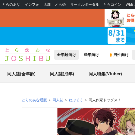
とらのあな
インフォ
店舗
とら婚
サークルポータル
とらコイン
WE
全年齢向け
成年向け
男性向け
同人誌(全年齢)
同人誌(成年)
同人特集(Vtuber)
とらのあな通販
同人誌
ねぶそく
同人作家ドッグス！