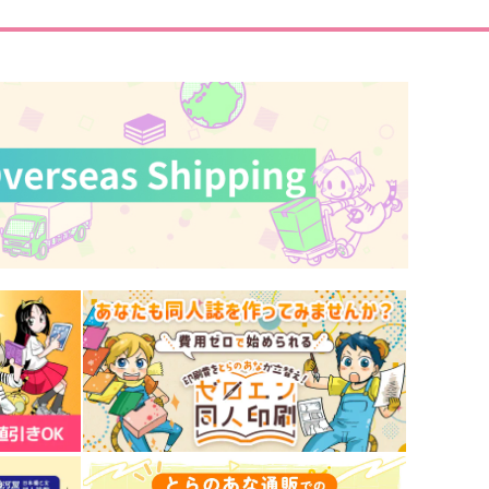
サンプル
作品詳細
サンプル
作品詳細
冥利
逆夢
泥濘駅
胃薬常備
944
787
円
円
専売
専売
（税込）
（税込）
文豪ストレイドッグス
文豪ストレイドッグス
太宰治×中原中也
太宰治×中原中也
サンプル
カート
サンプル
カート