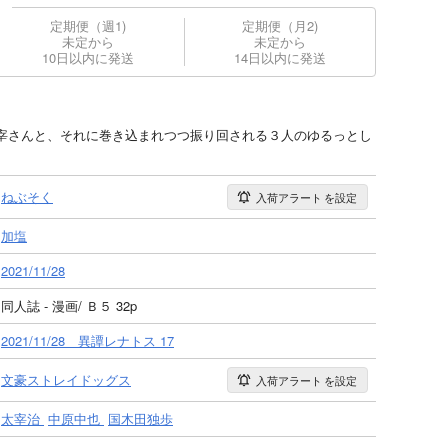
定期便（週1)
定期便（月2)
未定から
未定から
10日以内に発送
14日以内に発送
宰さんと、それに巻き込まれつつ振り回される３人のゆるっとし
ねぶそく
入荷アラート
を設定
加塩
2021/11/28
同人誌 - 漫画/ Ｂ５ 32p
2021/11/28 異譚レナトス 17
文豪ストレイドッグス
入荷アラート
を設定
太宰治
中原中也
国木田独歩