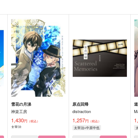
雪花の月涕
原点回帰
道
神楽工房
distraction
M
1,430
1,257
1
円
円
（税込）
（税込）
太宰治
太宰治×中原中也