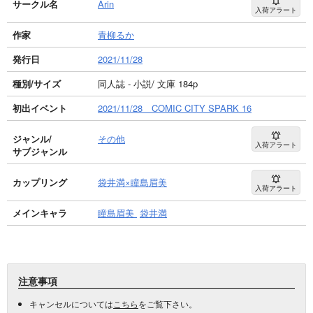
サークル名
Arin
入荷アラート
作家
青柳るか
発行日
2021/11/28
種別/サイズ
同人誌 - 小説/ 文庫 184p
初出イベント
2021/11/28 COMIC CITY SPARK 16
ジャンル/
その他
入荷アラート
サブジャンル
カップリング
袋井満×瞳島眉美
入荷アラート
メインキャラ
瞳島眉美
袋井満
注意事項
キャンセルについては
こちら
をご覧下さい。