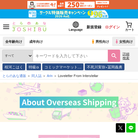
新規登録
ログイン
Language
カート
全年齢向け
成年向け
男性向け
女性向け
詳細
検索
桜河こはく
特級α
コミックマーケット…
不死川実弥×冨岡義勇
とらのあな通販
同人誌
Arin
Loveletter From Interstellar