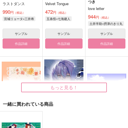
つき
ラストダンス
Velvet Tongue
love letter
990
472
円
円
（税込）
（税込）
944
円
（税込）
宮城リョータ×三井寿
五条悟×七海建人
土井半助×摂津のきり丸
サンプル
サンプル
サンプル
作品詳細
作品詳細
作品詳細
もっと見る！
一緒に買われている商品
LOVE LETTER
INTERSTELLAR
LOVE LETTER
はれたそら
まってるからね。
酸化物