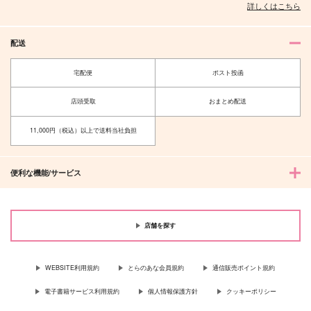
詳しくはこちら
作品詳細
作品詳細
作品詳細
配送
宅配便
ポスト投函
店頭受取
おまとめ配送
11,000円（税込）以上で送料当社負担
便利な機能/サービス
ラブレター・フロム・
星屑ライセート
モブ
コーヒーとラブレタ
不死身の負け犬
ー
店舗を探す
715
円
472
（税込）
円
（税込）
陽子×景麒
ロイド×ヨル
WEBSITE利用規約
とらのあな会員規約
通信販売ポイント規約
サンプル
サンプル
電子書籍サービス利用規約
個人情報保護方針
クッキーポリシー
作品詳細
作品詳細