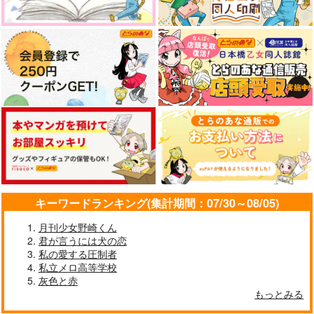
サンプル
サンプル
サンプル
作品詳細
作品詳細
作品詳細
キーワードランキング(集計期間：07/30～08/05)
月刊少女野崎くん
星屑とラブレター
色褪せて、ラブレター
Last Love Letter
君が言うには犬の恋
抹茶ねこ
空き瓶空っぽ
シフォン主義国家
私の愛する圧制者
787
1,100
550
私立メロ高等学校
円
円
円
（税込）
（税込）
（税込）
灰色と赤
山田二郎×山田三郎
村雨礼二×獅子神敬一
伏見×漆羽洋児
もっとみる
サンプル
サンプル
サンプル