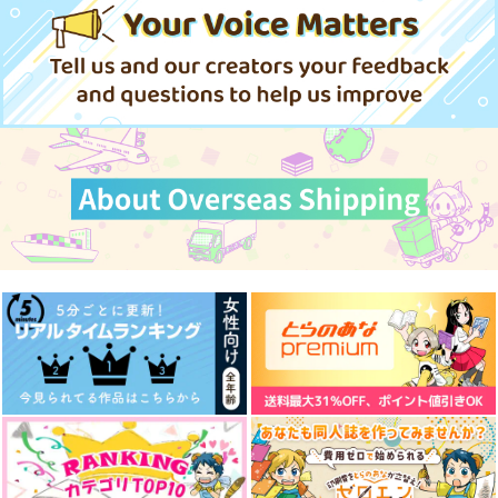
440
円
（税込）
斎藤一
池年×無限
竹谷八左ヱ門
サンプル
サンプル
サンプル
作品詳細
作品詳細
作品詳細
皇帝のいない八月
かんちがいラブレター
正真正銘ラブレター
オタマ58
Maison723
赤いポスト
1,000
440
440
円
円
円
（税込）
（税込）
（税込）
臼利満×赤葦京治
今泉俊輔×鳴子章吉
宮城リョータ×三井寿