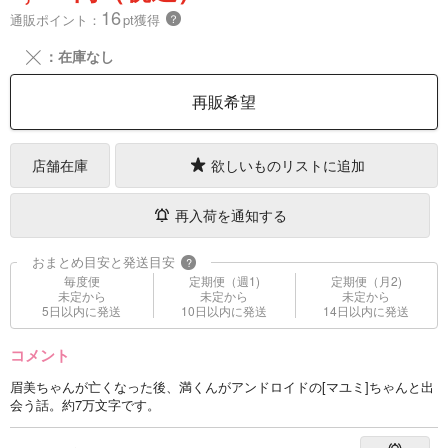
16
通販ポイント：
pt獲得
？
╳
：在庫なし
再販希望
店舗在庫
欲しいものリストに追加
再入荷を通知する
おまとめ目安と発送目安
?
毎度便
定期便（週1)
定期便（月2)
未定から
未定から
未定から
5日以内に発送
10日以内に発送
14日以内に発送
コメント
眉美ちゃんが亡くなった後、満くんがアンドロイドの[マユミ]ちゃんと出
会う話。約7万文字です。