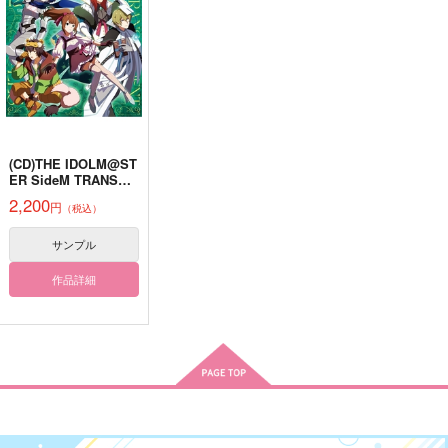
629
1,572
715
円
円
円
（税込）
（税込）
（税込）
星導ショウ
ディアッカ×イザーク
獅子王司×石神千空
サンプル
サンプル
サンプル
作品詳細
作品詳細
作品詳細
(CD)THE IDOLM@ST
ER SideM TRANSCE
NDENT T@LES 12
2,200
円
（税込）
サンプル
作品詳細
忍術学園五年生 眉解
いとど桜はめでたけれ
眉
決事間簿
馬骨鶏肋
okada_zari
眉間地帯
880
315
円
円
（税込）
（税込）