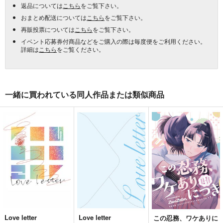
返品については
こちら
をご覧下さい。
おまとめ配送については
こちら
をご覧下さい。
再販投票については
こちら
をご覧下さい。
イベント応募券付商品などをご購入の際は毎度便をご利用ください。
詳細は
こちら
をご覧ください。
一緒に買われている同人作品または類似商品
Love letter
Love letter
この忍務、ワケありに