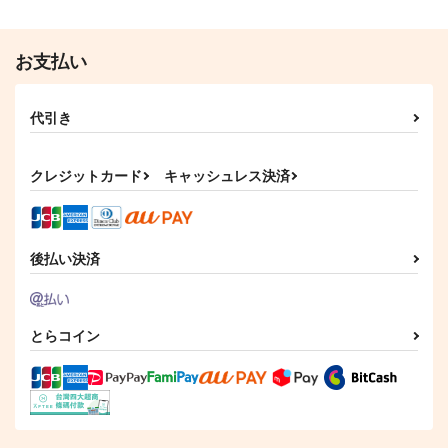
作品詳細
作品詳細
作品詳細
お支払い
代引き
クレジットカード
キャッシュレス決済
後払い決済
ラブレターは何度でも
60ページのラブレタ
ほしのラブレター
ー
JAFA
amaoto
とらコイン
marvelous
629
629
円
円
（税込）
（税込）
787
円
（税込）
リーチ兄弟×アズール
潮江文次郎×立花仙蔵
オクジー×バデーニ
サンプル
サンプル
サンプル