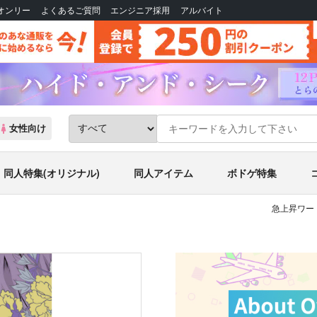
Bオンリー
よくあるご質問
エンジニア採用
アルバイト
女性向け
同人特集(オリジナル)
同人アイテム
ボドゲ特集
急上昇ワー