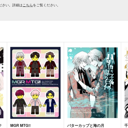
ださい。詳細は
こちら
をご覧ください。
ジ
MGR MTG!!
バターカップと海の月