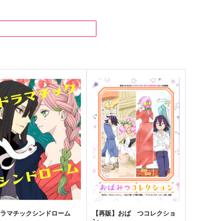
花齢百年の恋
縞々のあなたと桜色の君
拳万
4月の魚
,100
787
円
円
（税込）
（税込）
伊黒小芭内×甘露寺蜜璃
伊黒小芭内×甘露寺蜜璃
サンプル
作品詳細
サンプル
作品詳細
ドラマチックシンドローム
【再販】おば つコレクショ
ン