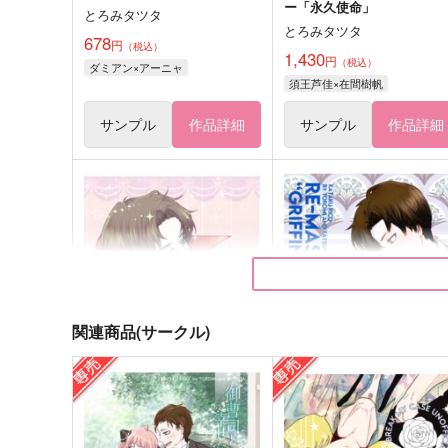
ー「永久使命」
とろみタツタ
とろみタツタ
678
円
（税込）
1,430
円
（税込）
ダミアン×アーニャ
須王芦佳×在間樹帆
サンプル
作品詳細
サンプル
作品詳細
関連商品(サークル)