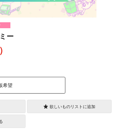
け
ミー
込）
販希望
欲しいものリストに追加
る