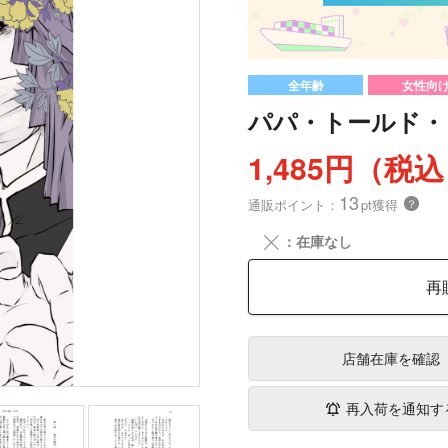
全年齢
女性向
パパ・トールド・
1,485円（税
13
通販ポイント：
pt獲得
？
╳
：在庫なし
再
店舗在庫
を確認
再入荷を通知す