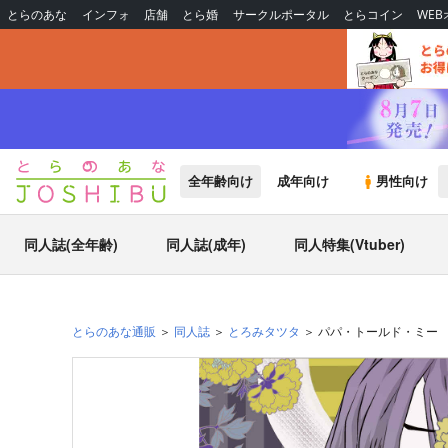
とらのあな
インフォ
店舗
とら婚
サークルポータル
とらコイン
WE
全年齢向け
成年向け
男性向け
同人誌(全年齢)
同人誌(成年)
同人特集(Vtuber)
とらのあな通販
同人誌
とろみタツタ
パパ・トールド・ミー