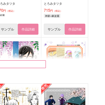
とろみタツタ
とろみタツタ
70
715
円
円
（税込）
（税込）
波麗
神家×麻波麗
サンプル
作品詳細
サンプル
作品詳細