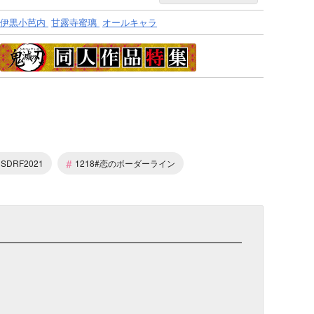
伊黒小芭内
甘露寺蜜璃
オールキャラ
#
SDRF2021
1218#恋のボーダーライン