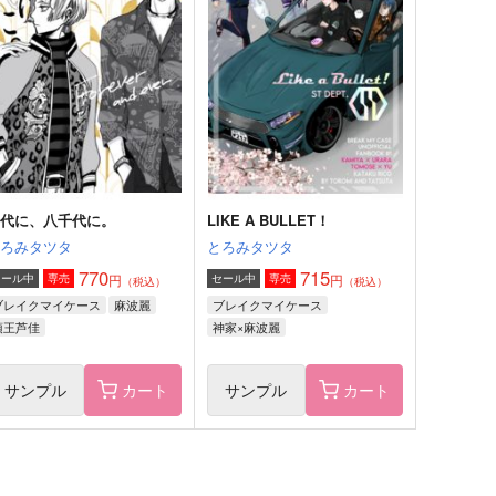
ある隠の追憶
【再販】おば つコレクショ
ン
-work
あまのじゃく
60
円
（税込）
1,150
円
（税込）
伊黒小芭内×甘露寺蜜璃
伊黒小芭内×甘露寺蜜璃
サンプル
作品詳細
サンプル
作品詳細
千代に、八千代に。
LIKE A BULLET！
とろみタツタ
とろみタツタ
770
715
円
円
セール中
専売
セール中
専売
（税込）
（税込）
ブレイクマイケース
麻波麗
ブレイクマイケース
須王芦佳
神家×麻波麗
サンプル
カート
サンプル
カート