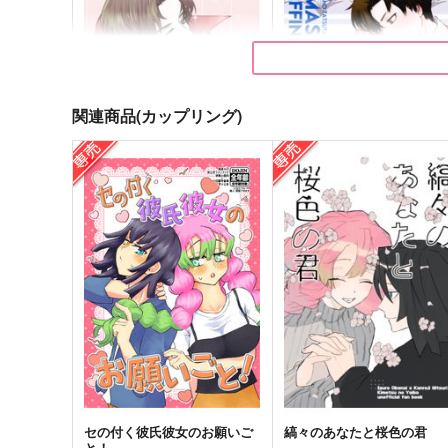
ドラマチックシンドローム
Sandwich:es
Happiness max
オデオデン
おもちだよ
600
円
（税込）
1,000
円
（税込）
伊黒小芭内×甘露寺蜜璃
伊黒小芭内×甘露寺蜜璃
関連商品(カップリング)
サンプル
作品詳細
サンプル
作品詳細
スコシフシギファミリー
RE-MASTER “GRIFFIN”
とろみタツタ
とろみタツタ
880
円
セール中
専売
セール中
専売
（税込）
1,155
SPY×FAMILY
円
（税込）
ダミアン×アーニャ
SPY×FAMILY
ダミアン×アーニャ
サンプル
カート
サンプル
カー
セの付く彼氏彼女のお願いご
縞々のあなたと桜色の君
と！