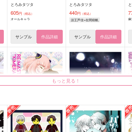
とろみタツタ
とろみタツタ
605
440
7
円
円
（税込）
（税込）
オールキャラ
麻
須王芦佳×在間樹帆
サンプル
作品詳細
サンプル
作品詳細
もっと見る！