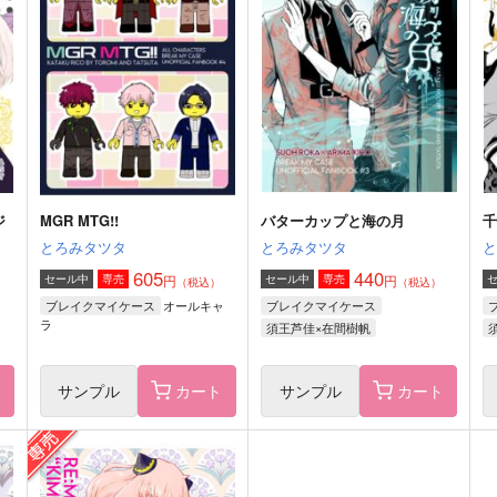
RE-MASTER "KIMERA"
あと幾つ夜を越えれば
とろみタツタ
拳万
m
990
2,357
6
円
円
（税込）
（税込）
ダミアン×アーニャ
伊黒小芭内×甘露寺蜜璃
サンプル
作品詳細
サンプル
作品詳細
ジ
MGR MTG!!
バターカップと海の月
とろみタツタ
とろみタツタ
605
440
円
円
セール中
専売
セール中
専売
（税込）
（税込）
オールキャ
ブレイクマイケース
ブレイクマイケース
ラ
須王芦佳×在間樹帆
ト
サンプル
カート
サンプル
カート