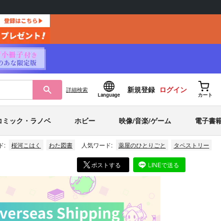
新規登録
ログイン
詳細
検索
Language
カート
コミック・ラノベ
ホビー
映像/音楽/ゲーム
電子書
ド:
桜河こはく
わた図書
人気ワード:
薬屋のひとりごと
タペストリー
ポストする
LINEで送る