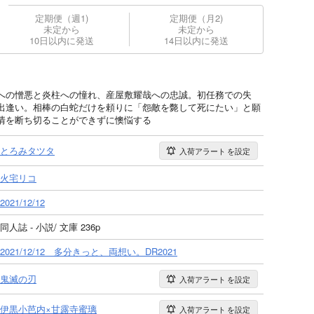
定期便（週1)
定期便（月2)
未定から
未定から
10日以内に発送
14日以内に発送
への憎悪と炎柱への憧れ、産屋敷耀哉への忠誠。初任務での失
出逢い。相棒の白蛇だけを頼りに「怨敵を斃して死にたい」と願
情を断ち切ることができずに懊悩する
とろみタツタ
入荷アラート
を設定
火宅リコ
2021/12/12
同人誌 - 小説/ 文庫 236p
2021/12/12 多分きっと、両想い。DR2021
鬼滅の刃
入荷アラート
を設定
伊黒小芭内×甘露寺蜜璃
入荷アラート
を設定