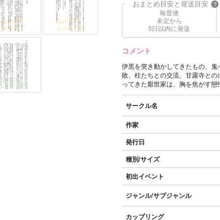
おまとめ目安と発送目安
?
毎度便
未定から
5日以内に発送
コメント
伊黒を突き動かしてきたもの、鬼
敗、柱たちとの交流、甘露寺との
ってきた厭世家は、胸を焦がす戀
サークル名
作家
発行日
種別/サイズ
初出イベント
ジャンル/
サブジャンル
カップリング