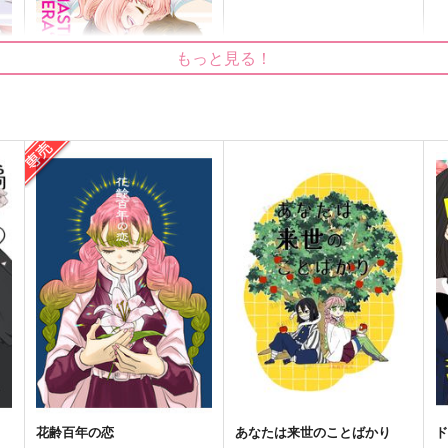
失恋から始まる物語
あなたは来世のことばかり
雪桜
オデオデン
もっと見る！
550
800
1
円
円
（税込）
（税込）
伊黒小芭内×甘露寺蜜璃
伊黒小芭内×甘露寺蜜璃
サンプル
作品詳細
サンプル
作品詳細
RE-MASTER "KIMERA"
とろみタツタ
990
円
セール中
専売
（税込）
SPY×FAMILY
ダミアン×アーニャ
ト
サンプル
カート
花齢百年の恋
あなたは来世のことばかり