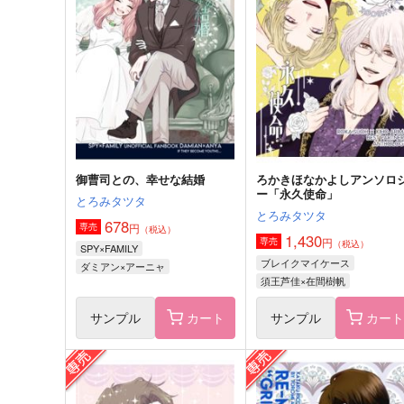
スコシフシギファミリー
RE-MASTER “GRIFFIN”
とろみタツタ
とろみタツタ
880
1,155
円
円
（税込）
（税込）
ダミアン×アーニャ
ダミアン×アーニャ
サンプル
作品詳細
サンプル
作品詳細
御曹司との、幸せな結婚
ろかきほなかよしアンソロ
ー「永久使命」
とろみタツタ
とろみタツタ
678
円
専売
（税込）
1,430
円
専売
（税込）
SPY×FAMILY
ブレイクマイケース
ダミアン×アーニャ
須王芦佳×在間樹帆
サンプル
カート
サンプル
カー