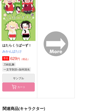
める亭
みかん畑
とろ火
787
1,257
990
円
円
円
（税込）
（税込）
（税込）
一文字則宗
雑渡昆奈門×善法寺伊作
山鳥毛×一文字則宗
サンプル
サンプル
サンプル
作品詳細
作品詳細
作品詳細
はたらくうぱーず！
みかんばたけ
629
円
専売
（税込）
刀剣乱舞
一文字則宗×加州清光
サンプル
カート
春雨の縁、花咲かせ
彼れ君に愛を咲かせよ
恋詰ぷらす
う
3rd Waltz
朝焼け研究所
関連商品(キャラクター)
S.T.O
韋駄天・ビー・ブライ