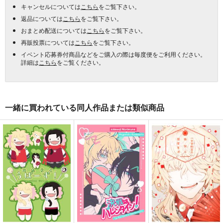
キャンセルについては
こちら
をご覧下さい。
返品については
こちら
をご覧下さい。
おまとめ配送については
こちら
をご覧下さい。
再販投票については
こちら
をご覧下さい。
イベント応募券付商品などをご購入の際は毎度便をご利用ください。
詳細は
こちら
をご覧ください。
一緒に買われている同人作品または類似商品