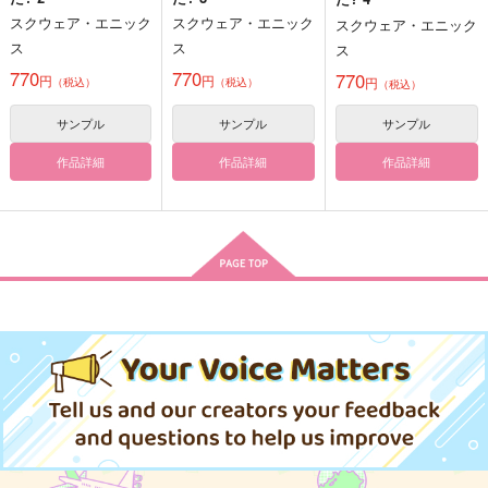
700
986
円
円
（税込）
（税込）
スクウェア・エニック
スクウェア・エニック
スクウェア・エニック
660
一文字則宗
円
一文字則宗×女審神者
（税込）
ス
ス
ス
一文字則宗×女審神者
770
770
770
円
円
円
（税込）
（税込）
（税込）
サンプル
サンプル
サンプル
サンプル
サンプル
サンプル
作品詳細
作品詳細
作品詳細
作品詳細
作品詳細
作品詳細
ねぼすけダーリン！
愛おしいと言うな
巡る季節を君と
lover！
韋駄天・ビー・ブライ
ポップコーンタイム
猫兎ＭＡＸ
ンド！
787
円
専売
（税込）
472
円
専売
660
（税込）
円
専売
刀剣乱舞
刀×審神者
（税込）
刀剣乱舞
刀剣乱舞
一文字則宗×加州清光
一文字則宗×女審神者
恋小箱
僕はこれから愛のため
空白の朔・上
サンプル
サンプル
サンプル
に生きるんだ 中
韋駄天・ビー・ブライ
桜ノ雨
カート
カート
カート
遊屋
ンド！
787
円
（税込）