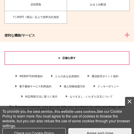
店頭受取
おまとめ配送
11,000円（税込）以上で送料当社負担
便利な機能/サービス
店舗を探す
WEBSITE利用規約
とらのあな会員規約
通信販売ポイント規約
電子書籍サービス利用規約
個人情報保護方針
クッキーポリシー
特定商取引法に基づく表示
なりすまし・いたずら注文について
For Overseas customer, now you can ship your purchases by using purchases agent
services “AOCS”! Click {more…} for more information …
more
To provide you the best service, this website uses cookies.See our Cookie
Policy to learn more.You must agree to the use of cookies to browse the
website, but you can also refuse the use of some cookies through your browser
settings.
c TORANOANA Inc, All Rights Reserved.
Check our Cookie Policy
Agree and close