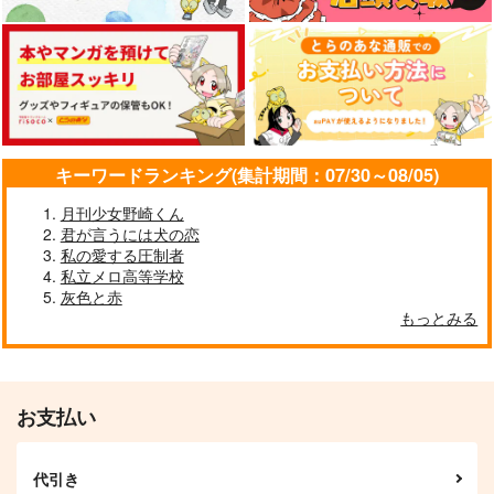
一文字則宗
一文字則宗×山姥切長義
サンプル
サンプル
作品詳細
作品詳細
キーワードランキング(集計期間：07/30～08/05)
月刊少女野崎くん
君が言うには犬の恋
私の愛する圧制者
とある本丸の則清チョ
私立メロ高等学校
コの日日記2 孫と安が
灰色と赤
孫安になるまで
さくさく本舗
もっとみる
605
円
専売
（税込）
刀剣乱舞
一文字則宗×加州清光
お支払い
サンプル
カート
代引き