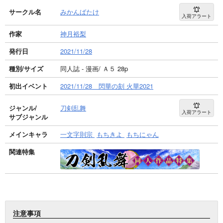
サークル名
みかんばたけ
入荷アラート
作家
神月裕梨
発行日
2021/11/28
種別/サイズ
同人誌 - 漫画/ Ａ５ 28p
初出イベント
2021/11/28 閃華の刻 火華2021
ジャンル/
刀剣乱舞
入荷アラート
サブジャンル
メインキャラ
一文字則宗
もちきよ
もちにゃん
関連特集
注意事項