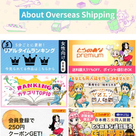
1,100
円
770
（税込）
円
一文字則宗×女審神者
（税込）
一文字則宗
一文字則宗×女審神者
サンプル
サンプル
サンプル
作品詳細
作品詳細
作品詳細
推し(一文字則宗)につ
十日の菊
春雨の縁、花咲かせ
いて考える本
とろ火
朝焼け研究所
遊屋
990
810
円
専売
円
専売
（税込）
（税込）
2,750
円
専売
（税込）
刀剣乱舞
刀剣乱舞
刀剣乱舞
一文字則宗
山鳥毛×一文字則宗
一文字則宗×女審神者
一文字一家
沖田組
則宗、少し泣く
春とともに根づく
サンプル
サンプル
サンプル
遊屋
こづつみつつみ
787
1,572
カート
カート
カート
円
円
（税込）
（税込）