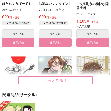
はたらくうぱーず！
決戦はバレンタイン！
一文字則宗の愉快な隠
居生活
みかんばたけ
むぎちょこばたけ
ナツノヲワリ
629
629
円
円
（税込）
（税込）
1,203
円
（税込）
一文字則宗×加州清光
一文字則宗×孫六兼元
一文字則宗
サンプル
サンプル
サンプル
作品詳細
作品詳細
作品詳細
もっと見る！
関連商品(サークル)
一
貴方と歩む軌跡
十日の菊