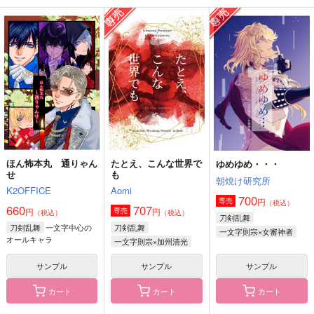
810
円
（税込）
ンド！
900
円
（税込）
一文字則宗×女審神者
692
一文字則宗×孫六兼元
円
（税込）
一文字則宗×女審神者
サンプル
サンプル
サンプル
作品詳細
作品詳細
作品詳細
ほん怖本丸 通りゃん
たとえ、こんな世界で
ゆめゆめ・・・
せ
も
朝焼け研究所
K2OFFICE
Aomi
700
円
専売
（税込）
660
707
円
円
専売
（税込）
（税込）
刀剣乱舞
一文字中心の
刀剣乱舞
刀剣乱舞
一文字則宗×女審神者
オールキャラ
一文字則宗×加州清光
サンプル
サンプル
サンプル
倶楽部一文字
CHEESE CRIME
推し(一文字則宗)につ
カート
カート
カート
いて考える本
韋駄天・ビー・ブライ
韋駄天・ビー・ブライ