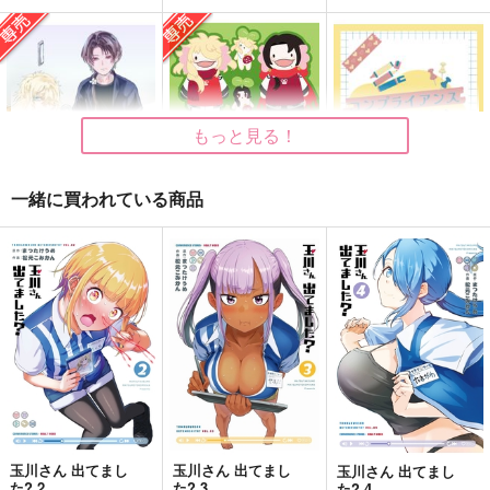
遊屋
ンド！
ンド！
2,750
円
1,887
629
（税込）
円
円
（税込）
（税込）
一文字則宗
一文字則宗
一文字則宗×女審神者
サンプル
サンプル
サンプル
もっと見る！
作品詳細
作品詳細
作品詳細
一緒に買われている商品
promise-ロフトの妖
はたらくうぱーず！
コンプライアンスを気
精-
にしてたらオフィスラ
みかんばたけ
ブは書けない
Re:EN℃
おなかにやさしい
629
円
専売
（税込）
1,337
707
円
専売
円
（税込）
（税込）
刀剣乱舞
刀剣乱舞
刀剣乱舞
一文字則宗×加州清光
一文字則宗×加州清光
一文字則宗×政府職員
サンプル
サンプル
サンプル
ねぼすけダーリン！
ゆめゆめ・・・
則じいとあそぼ
カート
カート
カート
韋駄天・ビー・ブライ
朝焼け研究所
ゆであすぱら
玉川さん 出てまし
玉川さん 出てまし
玉川さん 出てまし
た? 2
た? 3
た? 4
ンド！