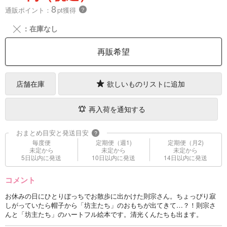
8
通販ポイント：
pt獲得
？
╳
：在庫なし
再販希望
店舗在庫
欲しいものリストに追加
再入荷を通知する
おまとめ目安と発送目安
?
毎度便
定期便（週1)
定期便（月2)
未定から
未定から
未定から
5日以内に発送
10日以内に発送
14日以内に発送
コメント
お休みの日にひとりぼっちでお散歩に出かけた則宗さん。ちょっぴり寂
しがっていたら帽子から「坊主たち」のおもちが出てきて…？！則宗さ
んと「坊主たち」のハートフル絵本です。清光くんたちも出ます。