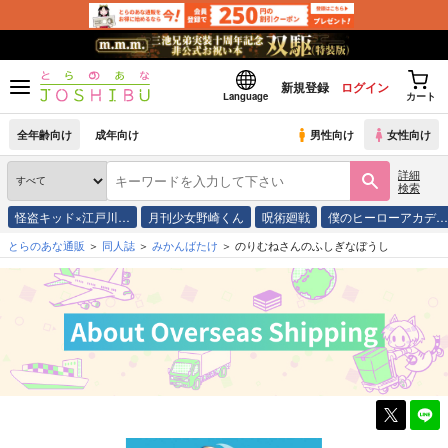
新規登録
ログイン
Language
カート
全年齢向け
成年向け
男性向け
女性向け
詳細
検索
怪盗キッド×江戸川…
月刊少女野崎くん
呪術廻戦
僕のヒーローアカデ
とらのあな通販
同人誌
みかんばたけ
のりむねさんのふしぎなぼうし