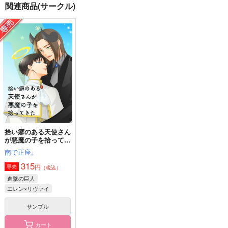
関連商品(サークル)
鬼上司は部下の尻が気
Sweet Popcorn
愛しい君は夜に噛みつ
になっている!!
く
藤まこ
@-あっとまぁく-
@-あっとまぁく-
629
円
（税込）
692
1,540
円
円
（税込）
（税込）
リヴァイ×エレン
リヴァイ×エレン
リヴァイ×エレン
サンプル
サンプル
サンプル
作品詳細
作品詳細
作品詳細
拾い癖のある天使さん
が悪魔の子を拾ってき
た
南で正座。
315
円
専売
（税込）
進撃の巨人
エレン×リヴァイ
サンプル
カート