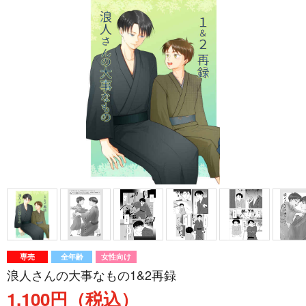
専売
全年齢
女性向け
浪人さんの大事なもの1&2再録
1,100円（税込）