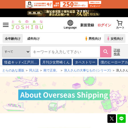
新規登録
ログイン
Language
カート
全年齢向け
成年向け
男性向け
女性向け
詳細
検索
怪盗キッド×江戸川…
月刊少女野崎くん
タペストリー
僕のヒーローア
とらのあな通販
同人誌
南で正座。
浪人さんの大事なもの
(シリーズ)
浪人さん