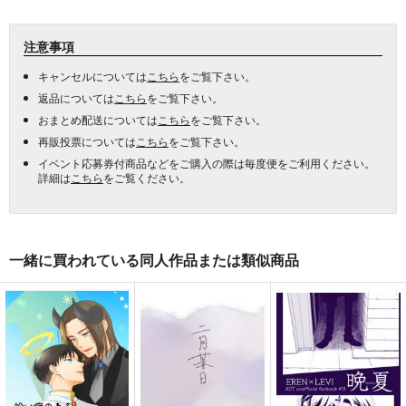
注意事項
キャンセルについては
こちら
をご覧下さい。
返品については
こちら
をご覧下さい。
おまとめ配送については
こちら
をご覧下さい。
再販投票については
こちら
をご覧下さい。
イベント応募券付商品などをご購入の際は毎度便をご利用ください。
詳細は
こちら
をご覧ください。
一緒に買われている同人作品または類似商品