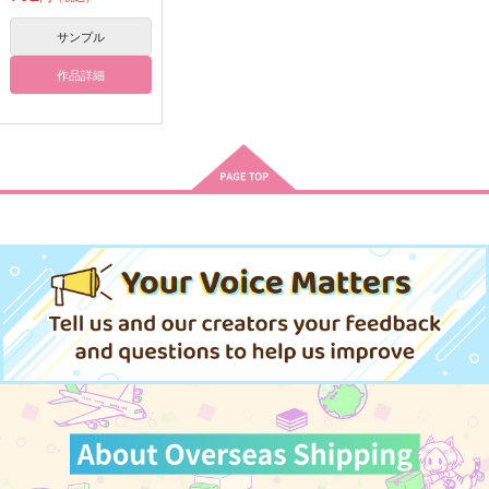
サンプル
作品詳細
sonetto
LINK WINK
仕事が大事
FURNITURE
moimoi
つちのこ屋
600
629
715
円
円
円
（税込）
（税込）
（税込）
神宮寺寂雷×飴村乱数
神宮寺寂雷×飴村乱数
神宮寺寂雷×飴村乱数
サンプル
サンプル
サンプル
作品詳細
作品詳細
作品詳細