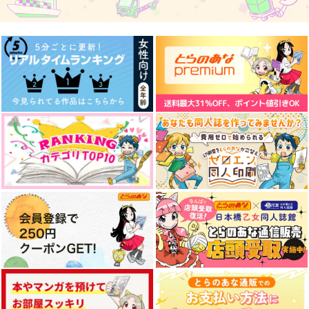
ままならないふたりに
ヒプノシスコミケ総集
はじめてのちぇきかい
ついて
編2
てんやわんや
デンキノネドコ
絶華
457
円
（税込）
748
1,498
円
円
（税込）
（税込）
碧棺左馬刻×神宮寺寂雷
神宮寺寂雷
神宮寺寂雷×飴村乱数
サンプル
サンプル
サンプル
作品詳細
作品詳細
作品詳細