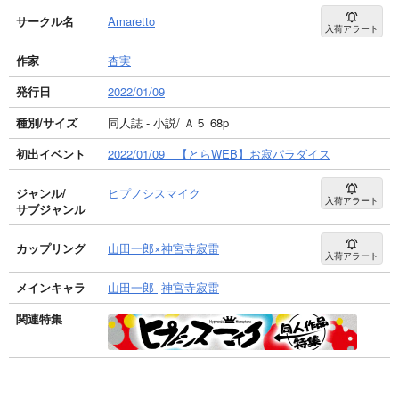
サークル名
Amaretto
入荷アラート
作家
杏実
発行日
2022/01/09
種別/サイズ
同人誌 - 小説/ Ａ５ 68p
初出イベント
2022/01/09 【とらWEB】お寂パラダイス
ジャンル/
ヒプノシスマイク
入荷アラート
サブジャンル
カップリング
山田一郎×神宮寺寂雷
入荷アラート
メインキャラ
山田一郎
神宮寺寂雷
関連特集