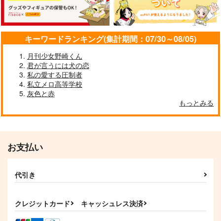
キーワードランキング(集計期間：07/30～08/05)
月刊少女野崎くん
ちまときさまと！
NEVER ENDING
祝日
君が言うには犬の恋
てんやわんや
モカ喫茶
冠婚相殺
私の愛する圧制者
440
425
707
私立メロ高等学校
円
円
円
（税込）
（税込）
（税込）
灰色と赤
神宮寺寂雷
碧棺左馬刻×神宮寺寂雷
観音坂独歩×神宮寺寂雷
もっとみる
サンプル
サンプル
サンプル
作品詳細
作品詳細
作品詳細
お支払い
代引き
クレジットカード
キャッシュレス決済