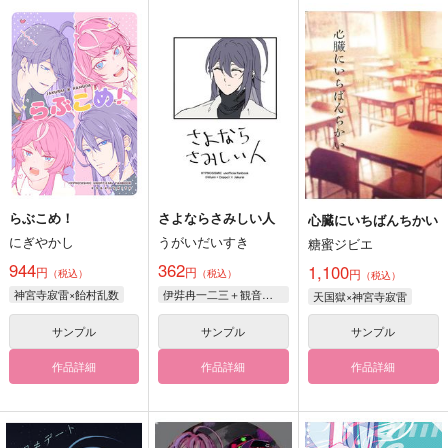
らぶこめ！
さよならさみしい人
心臓にいちばんちかい
にぎやかし
うがいだいすき
糖蜜ジビエ
944
362
1,100
円
円
円
（税込）
（税込）
（税込）
神宮寺寂雷×飴村乱数
伊弉冉一二三＋観音坂独歩×神宮寺寂雷
天国獄×神宮寺寂雷
サンプル
サンプル
サンプル
作品詳細
作品詳細
作品詳細