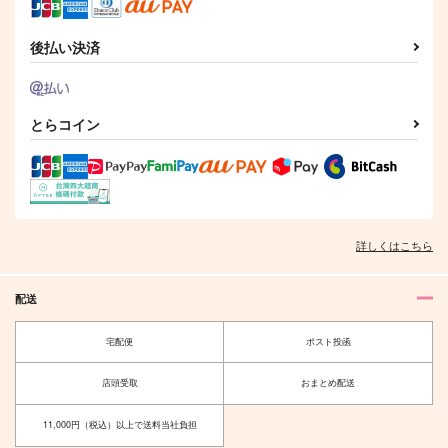
後払い決済
どこでだって会えるか
はっぴーらっきーすけ
profile
ら
べMIC
ltw
ロマン大砲
綱の上にも
とらコイン
605
円
（税込）
1,100
440
円
円
（税込）
（税込）
神宮寺寂雷×観音坂独歩
碧棺左馬刻×神宮寺寂雷
神宮寺寂雷×観音坂独歩
サンプル
サンプル
サンプル
作品詳細
作品詳細
作品詳細
詳しくはこちら
配送
宅配便
ポスト投函
店頭受取
おまとめ配送
11,000円（税込）以上で送料当社負担