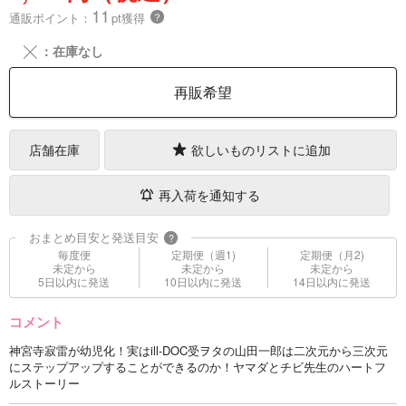
11
通販ポイント：
pt獲得
？
╳
：在庫なし
再販希望
店舗在庫
欲しいものリストに追加
再入荷を通知する
おまとめ目安と発送目安
?
毎度便
定期便（週1)
定期便（月2)
未定から
未定から
未定から
5日以内に発送
10日以内に発送
14日以内に発送
コメント
神宮寺寂雷が幼児化！実はill-DOC受ヲタの山田一郎は二次元から三次元
にステップアップすることができるのか！ヤマダとチビ先生のハートフ
ルストーリー