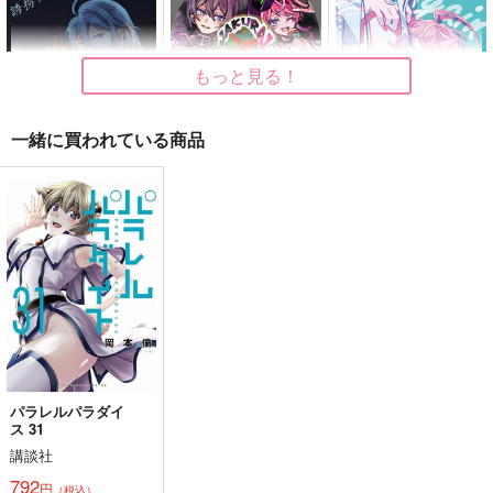
もっと見る！
一緒に買われている商品
誘拐≠デート
BIRTHDAY-
Again
COLLECT ANSWER-
UNDER TAKER
うりの塩漬け
はルいろ筆ペン
189
715
円
円
（税込）
（税込）
1,320
円
（税込）
天国獄×神宮寺寂雷
神宮寺寂雷×飴村乱数
神宮寺寂雷×飴村乱数
サンプル
サンプル
サンプル
作品詳細
作品詳細
作品詳細
パラレルパラダイ
ス 31
講談社
792
円
（税込）