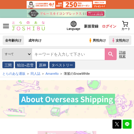
新規登録
ログイン
Language
カート
全年齢向け
成年向け
男性向け
女性向け
詳細
検索
三間
狛治×恋雪
原神
タペストリー
とらのあな通販
同人誌
Amaretto
薄紫のSnowWhite