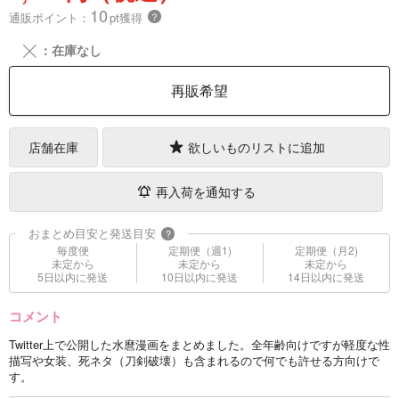
10
通販ポイント：
pt獲得
？
╳
：在庫なし
再販希望
店舗在庫
欲しいものリストに追加
再入荷を通知する
おまとめ目安と発送目安
?
毎度便
定期便（週1)
定期便（月2)
未定から
未定から
未定から
5日以内に発送
10日以内に発送
14日以内に発送
コメント
Twitter上で公開した水麿漫画をまとめました。全年齢向けですが軽度な性
描写や女装、死ネタ（刀剣破壊）も含まれるので何でも許せる方向けで
す。