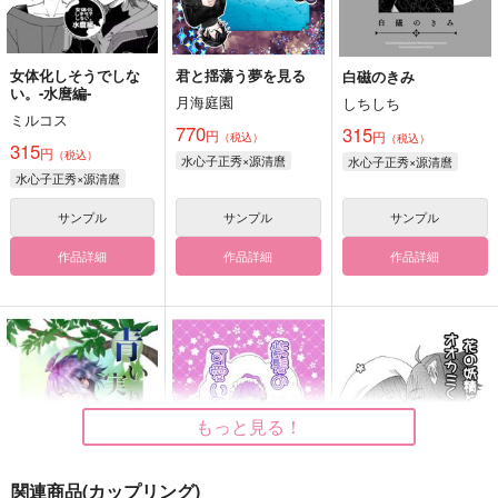
女体化しそうでしな
君と揺蕩う夢を見る
白磁のきみ
い。-水麿編-
月海庭園
しちしち
ミルコス
770
315
円
円
（税込）
（税込）
315
円
（税込）
水心子正秀×源清麿
水心子正秀×源清麿
水心子正秀×源清麿
サンプル
サンプル
サンプル
作品詳細
作品詳細
作品詳細
もっと見る！
関連商品(カップリング)