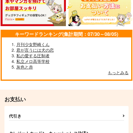
子正秀だが９人の清麿
しちしち
たこやきパルフェ
たちが私のことを大好
熾
きすぎる件について
787
787
円
円
（税込）
（税込）
1,572
円
（税込）
水心子正秀×源清麿
源清麿×水心子正秀
水心子正秀×源清麿
キーワードランキング(集計期間：07/30～08/05)
サンプル
サンプル
サンプル
月刊少女野崎くん
作品詳細
作品詳細
作品詳細
君が言うには犬の恋
私の愛する圧制者
私立メロ高等学校
灰色と赤
もっとみる
ゾンビパニック令和
HARDCORE
62:Sm*
865
円
専売
（税込）
お支払い
刀剣乱舞
水心子正秀×源清麿
代引き
サンプル
すみれ、いまにも-
付き合ってる水麿が小
君と彩る日々【WEB
カート
web再録集-
さな箱に閉じ込められ
再録本】
クレジットカード
キャッシュレス決済