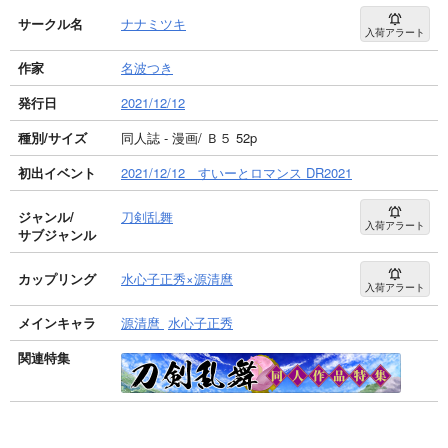
サークル名
ナナミツキ
入荷アラート
作家
名波つき
発行日
2021/12/12
種別/サイズ
同人誌 - 漫画/ Ｂ５ 52p
初出イベント
2021/12/12 すいーとロマンス DR2021
ジャンル/
刀剣乱舞
入荷アラート
サブジャンル
カップリング
水心子正秀×源清麿
入荷アラート
メインキャラ
源清麿
水心子正秀
関連特集