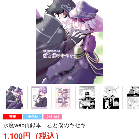
専売
全年齢
女性向け
水麿web再録本 君と僕のキセキ
1,100円（税込）