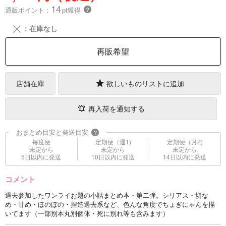
14
通販ポイント：
pt獲得
？
╳
：在庫なし
再販希望
店舗在庫
欲しいものリストに追加
再入荷を通知する
おまとめ目安と発送目安
?
毎度便
定期便（週1)
定期便（月2)
未定から
未定から
未定から
5日以内に発送
10日以内に発送
14日以内に発送
コメント
過去参加したワンライお題の小話まとめ本・第二弾。シリアス・切な
め・甘め・ほのぼの・捏造過去系など、色んな角度でちょぎにゃんを描
いてます（一部別本丸別個体・死に別れ等も含みます）