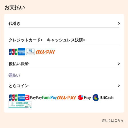
お支払い
にゃんせんおじさんと
にゃんの愛が重たいに
ばぶちょぎ再録集！
ゃんちょぎアンソロジ
ー『猫のしっぽは口ほ
いなかまんじゅう
にゃんの愛が重たいに
代引き
どに』
TEAM
ゃんちょぎアンソロ
3,615
1,430
円
円
（税込）
（税込）
クレジットカード
キャッシュレス決済
南泉一文字
南泉一文字×山姥切長義
サンプル
サンプル
後払い決済
作品詳細
作品詳細
とらコイン
詳しくはこちら