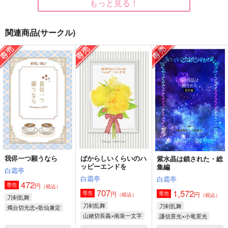
もっと見る！
関連商品(サークル)
WITH YOU
君と彩る日々
ふきよせ
+plus
わすれ雪
しめ☆さば
715
3,929
286
円
円
円
（税込）
（税込）
（税込）
小宮×トガシ
南泉一文字×山姥切長義
南泉一文字×山姥切長義
サンプル
サンプル
サンプル
作品詳細
作品詳細
作品詳細
我侭一つ願うなら
ばからしいくらいのハ
紫水晶は鎖された・総
ッピーエンドを
集編
白霜亭
白霜亭
白霜亭
472
円
専売
（税込）
707
1,572
円
専売
円
専売
（税込）
（税込）
刀剣乱舞
刀剣乱舞
刀剣乱舞
燭台切光忠×歌仙兼定
山姥切長義×南泉一文字
謙信景光×小竜景光