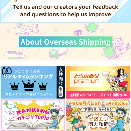
Stick with you
Christmas moments
Re:Start with you
with you
Laid back
うにたべたい
寝落ちもちもち
787
1,257
円
円
（税込）
（税込）
1,257
円
（税込）
爆豪勝己×轟焦凍
潮江文次郎×立花仙蔵
成田狂児×岡聡実
サンプル
サンプル
サンプル
作品詳細
作品詳細
作品詳細