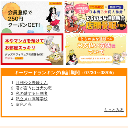
with you
WITH YOU
ウィークエンドウィズ
ユー！！
doodle
メタリック地平線
にぃ７
787
944
円
円
（税込）
（税込）
707
円
叢雲カゲツ
（税込）
流川楓×三井寿
山姥切国広×山姥切長義
サンプル
サンプル
サンプル
作品詳細
作品詳細
作品詳細
キーワードランキング(集計期間：07/30～08/05)
月刊少女野崎くん
君が言うには犬の恋
私の愛する圧制者
私立メロ高等学校
灰色と赤
もっとみる