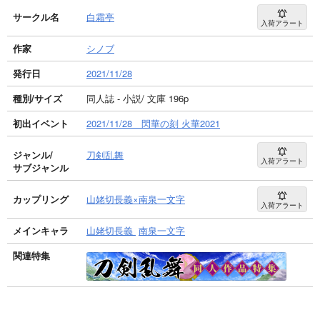
サークル名
白霜亭
入荷アラート
作家
シノブ
発行日
2021/11/28
種別/サイズ
同人誌 - 小説/ 文庫 196p
初出イベント
2021/11/28 閃華の刻 火華2021
ジャンル/
刀剣乱舞
入荷アラート
サブジャンル
カップリング
山姥切長義×南泉一文字
入荷アラート
メインキャラ
山姥切長義
南泉一文字
関連特集