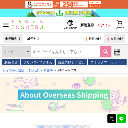
新規登録
ログイン
Language
カート
全年齢向け
成年向け
男性向け
女性向け
詳細
検索
灰色と赤
フリンズ×ファルカ
薬屋のひとりごと
コミックマーケット…
とらのあな通販
同人誌
白霜亭
24/7 with YOU