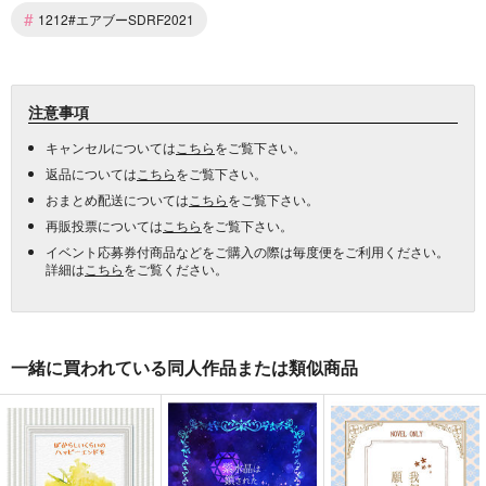
#
1212#エアブーSDRF2021
注意事項
キャンセルについては
こちら
をご覧下さい。
返品については
こちら
をご覧下さい。
おまとめ配送については
こちら
をご覧下さい。
再販投票については
こちら
をご覧下さい。
イベント応募券付商品などをご購入の際は毎度便をご利用ください。
詳細は
こちら
をご覧ください。
一緒に買われている同人作品または類似商品