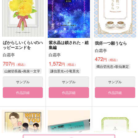
ばからしいくらいのハ
紫水晶は鎖された・総
我侭一つ願うなら
ッピーエンドを
集編
白霜亭
白霜亭
白霜亭
472
円
（税込）
707
1,572
円
円
（税込）
（税込）
燭台切光忠×歌仙兼定
山姥切長義×南泉一文字
謙信景光×小竜景光
サンプル
サンプル
サンプル
作品詳細
作品詳細
作品詳細