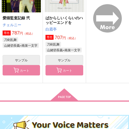
愛猫監査記録 弐
ばからしいくらいのハ
酔いどれにゃんこは忘
WhenCloudsBreak
にゃんでオレがこんな
ッピーエンドを
チェルニー
却キス魔
目にッ！！
アルティメットちく
白霜亭
サイケデリックサラ
アルティメットちく
787
円
専売
わ
（税込）
707
円
専売
ダ
わ
（税込）
刀剣乱舞
1,100
円
（税込）
刀剣乱舞
581
山姥切長義×南泉一文字
1,572
円
円
（税込）
（税込）
南泉一文字×山姥切長義
山姥切長義×南泉一文字
南泉一文字×山姥切長義
南泉一文字×山姥切長義
サンプル
サンプル
サンプル
サンプル
サンプル
カート
カート
作品詳細
作品詳細
作品詳細