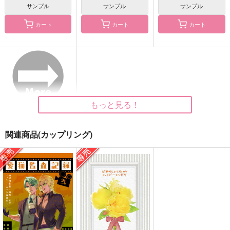
サンプル
サンプル
サンプル
カート
カート
カート
ふたりでねむるとあた
愛猫監査記録 弐
【オマケなし】猫殺し
たかい
くんはスキだらけ
チェルニー
インターチェンジ
湯屋
787
円
（税込）
472
755
円
円
（税込）
（税込）
山姥切長義×南泉一文字
南泉一文字×山姥切長義
南泉一文字×山姥切長義
もっと見る！
サンプル
サンプル
サンプル
作品詳細
作品詳細
作品詳細
関連商品(カップリング)