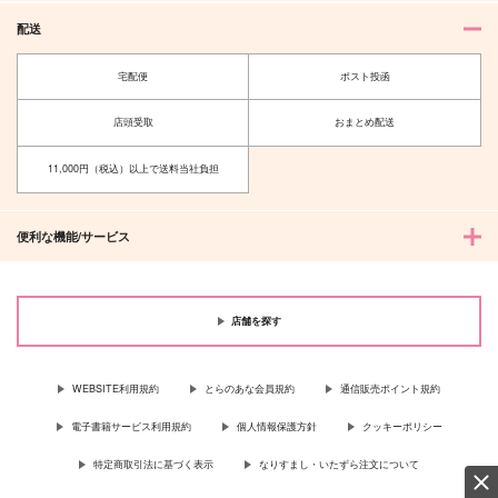
配送
宅配便
ポスト投函
店頭受取
おまとめ配送
11,000円（税込）以上で送料当社負担
便利な機能/サービス
店舗を探す
WEBSITE利用規約
とらのあな会員規約
通信販売ポイント規約
電子書籍サービス利用規約
個人情報保護方針
クッキーポリシー
特定商取引法に基づく表示
なりすまし・いたずら注文について