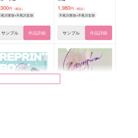
,300
1,980
円
円
（税込）
（税込）
不死川実弥×不死川玄弥
不死川実弥×不死川玄弥
サンプル
作品詳細
サンプル
作品詳細
eb再録06-いつも大好き-
春隣のエリンジウム