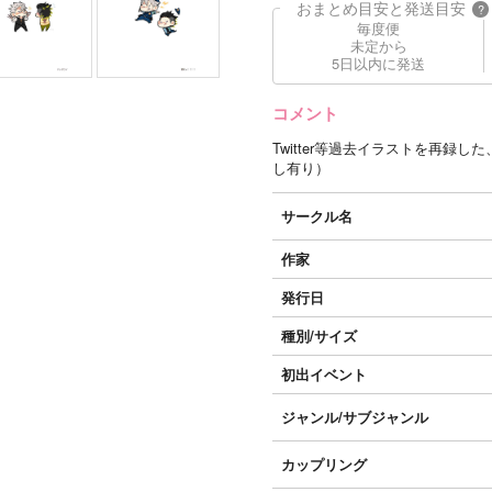
おまとめ目安と発送目安
?
毎度便
未定から
5日以内に発送
コメント
Twitter等過去イラストを再
し有り）
サークル名
作家
発行日
種別/サイズ
初出イベント
ジャンル/
サブジャンル
カップリング