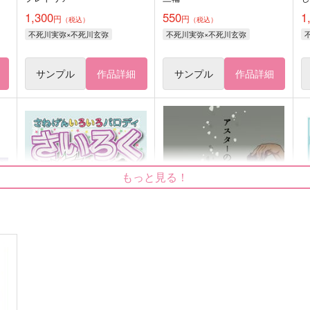
1,300
550
1
円
円
（税込）
（税込）
不死川実弥×不死川玄弥
不死川実弥×不死川玄弥
サンプル
作品詳細
サンプル
作品詳細
もっと見る！
さねげんいろいろパロディさ
アスターの憧憬【再版】
w
いろく