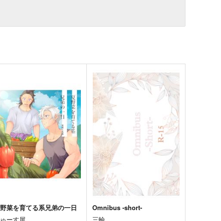
夏野菜を育てる系兄弟の一日
Omnibus -short-
じゅーす屋
三輪