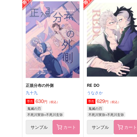
おっぺけぺいっ
おっぺけぺいっ
787
629
円
円
（税込）
（税込）
不死川実弥×不死川玄弥
不死川実弥×不死川玄弥
サンプル
作品詳細
サンプル
作品詳細
正規分布の外側
RE DO
九十九
うなさか
630
629
円
円
専売
専売
（税込）
（税込）
鬼滅の刃
鬼滅の刃
不死川実弥×不死川玄弥
不死川実弥×不死川玄弥
サンプル
カート
サンプル
カー
テセウスの櫂を漕ぐ1
RE DO