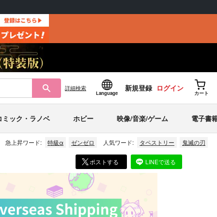
新規登録
ログイン
詳細
検索
Language
カート
コミック・ラノベ
ホビー
映像/音楽/ゲーム
電子書
急上昇ワード:
特級α
ゼンゼロ
人気ワード:
タペストリー
鬼滅の刃
ポストする
LINEで送る