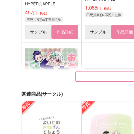
HYPER☆APPLE
1,085
円
（税込）
457
円
（税込）
不死川実弥×不死川玄弥
不死川実弥×不死川玄弥
サンプル
作品詳細
サンプル
作品詳細
関連商品(サークル)
あたしの前世は風柱ッ！
げんやめもりある２