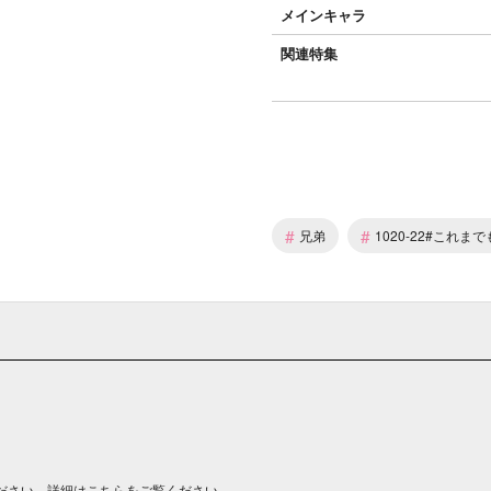
メインキャラ
関連特集
#
#
兄弟
1020-22#これ
ださい。詳細は
こちら
をご覧ください。