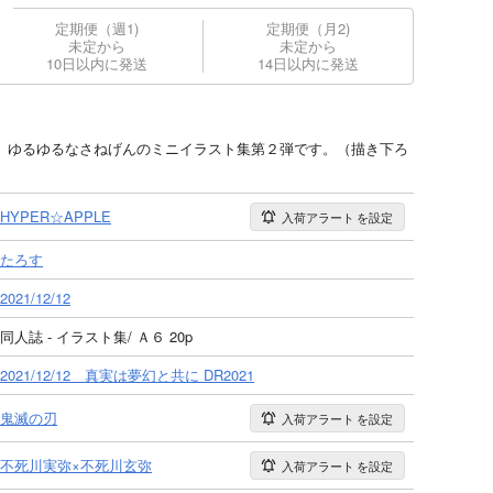
定期便（週1)
定期便（月2)
未定から
未定から
10日以内に発送
14日以内に発送
録した、ゆるゆるなさねげんのミニイラスト集第２弾です。（描き下ろ
HYPER☆APPLE
入荷アラート
を設定
たろす
2021/12/12
同人誌 - イラスト集/ Ａ６ 20p
2021/12/12 真実は夢幻と共に DR2021
鬼滅の刃
入荷アラート
を設定
不死川実弥×不死川玄弥
入荷アラート
を設定