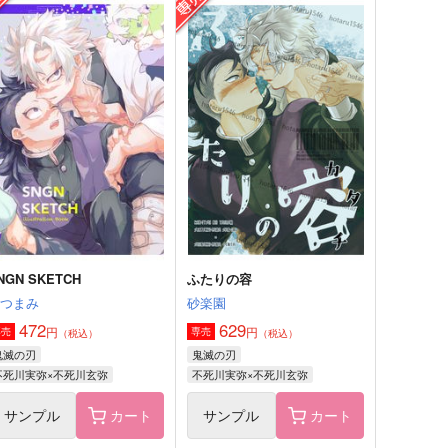
九十九
おっぺけぺいっ
30
1,100
円
円
（税込）
（税込）
不死川実弥×不死川玄弥
不死川実弥×不死川玄弥
サンプル
作品詳細
サンプル
作品詳細
NGN SKETCH
ふたりの容
おつまみ
砂楽園
472
629
円
円
専売
専売
（税込）
（税込）
鬼滅の刃
鬼滅の刃
不死川実弥×不死川玄弥
不死川実弥×不死川玄弥
サンプル
カート
サンプル
カート