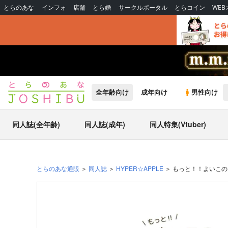
とらのあな
インフォ
店舗
とら婚
サークルポータル
とらコイン
WE
全年齢向け
成年向け
男性向け
同人誌(全年齢)
同人誌(成年)
同人特集(Vtuber)
とらのあな通販
同人誌
HYPER☆APPLE
もっと！！よいこの