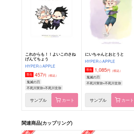
topaz prism
ゆるり
660
1,257
円
円
（税込）
（税込）
不死川実弥
不死川実弥×不死川玄弥
サンプル
作品詳細
サンプル
作品詳細
これからも！！よいこのさね
にいちゃんとおとうと
げんてちょう
HYPER☆APPLE
HYPER☆APPLE
1,085
円
専売
（税込）
457
円
専売
（税込）
鬼滅の刃
鬼滅の刃
不死川実弥×不死川玄弥
不死川実弥×不死川玄弥
サンプル
カート
サンプル
カー
関連商品(カップリング)
銀河鉄道には乗りたくない
風を捕まえる