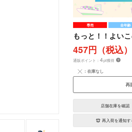
専売
全年齢
もっと！！よいこ
457円（税込
4
通販ポイント：
pt獲得
？
╳
：在庫なし
再
店舗在庫
を確認
再入荷を通知す