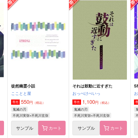
弥栄
弥栄
944
1,100
6
円
円
（税込）
（税込）
不死川実弥×不死川玄弥
不死川実弥×不死川玄弥
サンプル
作品詳細
サンプル
作品詳細
徒然幽霊小話
それは鼓動に近すぎた
S
こことと屋
おっぺけぺいっ
550
1,100
円
円
専売
専売
（税込）
（税込）
鬼滅の刃
鬼滅の刃
不死川実弥×不死川玄弥
不死川実弥×不死川玄弥
ト
サンプル
カート
サンプル
カート